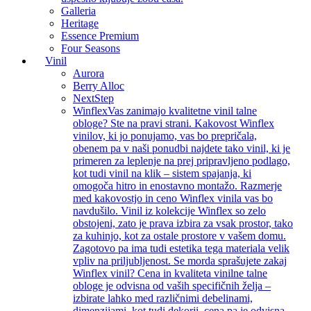
Galleria
Heritage
Essence Premium
Four Seasons
Vinil
Aurora
Berry Alloc
NextStep
Winflex
Vas zanimajo kvalitetne vinil talne
obloge? Ste na pravi strani. Kakovost Winflex
vinilov, ki jo ponujamo, vas bo prepričala,
obenem pa v naši ponudbi najdete tako vinil, ki je
primeren za leplenje na prej pripravljeno podlago,
kot tudi vinil na klik – sistem spajanja, ki
omogoča hitro in enostavno montažo. Razmerje
med kakovostjo in ceno Winflex vinila vas bo
navdušilo. Vinil iz kolekcije Winflex so zelo
obstojeni, zato je prava izbira za vsak prostor, tako
za kuhinjo, kot za ostale prostore v vašem domu.
Zagotovo pa ima tudi estetika tega materiala velik
vpliv na priljubljenost. Se morda sprašujete zakaj
Winflex vinil? Cena in kvaliteta vinilne talne
obloge je odvisna od vaših specifičnih želja –
izbirate lahko med različnimi debelinami,
dimenzijami, kot tudi dekorji, cena pa je odvisna