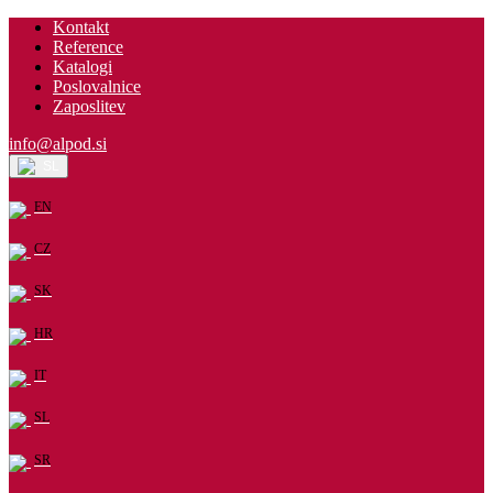
Kontakt
Reference
Katalogi
Poslovalnice
Zaposlitev
info@alpod.si
SL
EN
CZ
SK
HR
IT
SL
SR