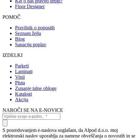
Kaj o nas pravijo drugi?
Floor Designer
POMOČ
Pravilnik o popustih
Seznam želja
Blog
Sanacija poplav
IZDELKI
Parketi
Laminati
Vinil
Pluta
Zunanje talne obloge
Katalogi
Akcija
NAROČI SE NA E-NOVICE
S posredovanjem e-naslova soglašam, da Alpod d.o.o. moj
elektronski naslov uporablja za namene obveščanja o novostih in se