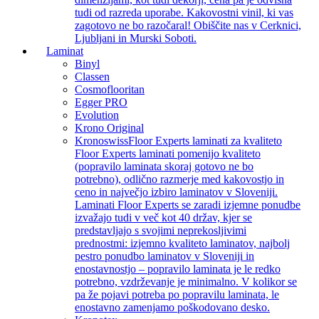
tudi od razreda uporabe. Kakovostni vinil, ki vas
zagotovo ne bo razočaral! Obiščite nas v Cerknici,
Ljubljani in Murski Soboti.
Laminat
Binyl
Classen
Cosmoflooritan
Egger PRO
Evolution
Krono Original
Kronoswiss
Floor Experts laminati za kvaliteto
Floor Experts laminati pomenijo kvaliteto
(popravilo laminata skoraj gotovo ne bo
potrebno), odlično razmerje med kakovostjo in
ceno in največjo izbiro laminatov v Sloveniji.
Laminati Floor Experts se zaradi izjemne ponudbe
izvažajo tudi v več kot 40 držav, kjer se
predstavljajo s svojimi neprekosljivimi
prednostmi: izjemno kvaliteto laminatov, najbolj
pestro ponudbo laminatov v Sloveniji in
enostavnostjo – popravilo laminata je le redko
potrebno, vzdrževanje je minimalno. V kolikor se
pa že pojavi potreba po popravilu laminata, le
enostavno zamenjamo poškodovano desko.