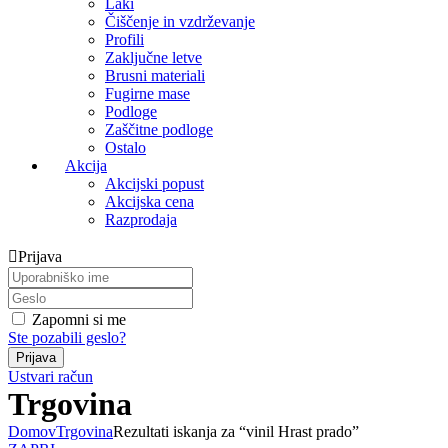
Laki
Čiščenje in vzdrževanje
Profili
Zaključne letve
Brusni materiali
Fugirne mase
Podloge
Zaščitne podloge
Ostalo
Akcija
Akcijski popust
Akcijska cena
Razprodaja
Prijava
Zapomni si me
Ste pozabili geslo?
Ustvari račun
Trgovina
Domov
Trgovina
Rezultati iskanja za “vinil Hrast prado”