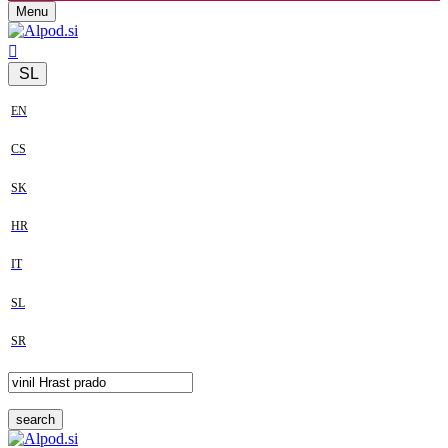
Menu
SL
EN
CS
SK
HR
IT
SL
SR
search