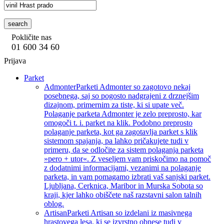
search
Pokličite nas
01 600 34 60
Prijava
Parket
Admonter
Parketi Admonter so zagotovo nekaj
posebnega, saj so pogosto nadgrajeni z drznejšim
dizajnom, primernim za tiste, ki si upate več.
Polaganje parketa Admonter je zelo preprosto, kar
omogoči t. i. parket na klik. Podobno preprosto
polaganje parketa, kot ga zagotavlja parket s klik
sistemom spajanja, pa lahko pričakujete tudi v
primeru, da se odločite za sistem polaganja parketa
»pero + utor«. Z veseljem vam priskočimo na pomoč
z dodatnimi informacijami, vezanimi na polaganje
parketa, in vam pomagamo izbrati vaš sanjski parket.
Ljubljana, Cerknica, Maribor in Murska Sobota so
kraji, kjer lahko obiščete naš razstavni salon talnih
oblog.
Artisan
Parketi Artisan so izdelani iz masivnega
hrastovega lesa, ki se izvrstno obnese tudi v