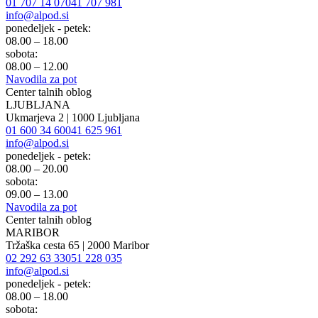
01 707 14 07
041 707 981
info@alpod.si
ponedeljek - petek:
08.00 – 18.00
sobota:
08.00 – 12.00
Navodila za pot
Center talnih oblog
LJUBLJANA
Ukmarjeva 2 | 1000 Ljubljana
01 600 34 60
041 625 961
info@alpod.si
ponedeljek - petek:
08.00 – 20.00
sobota:
09.00 – 13.00
Navodila za pot
Center talnih oblog
MARIBOR
Tržaška cesta 65 | 2000 Maribor
02 292 63 33
051 228 035
info@alpod.si
ponedeljek - petek:
08.00 – 18.00
sobota: