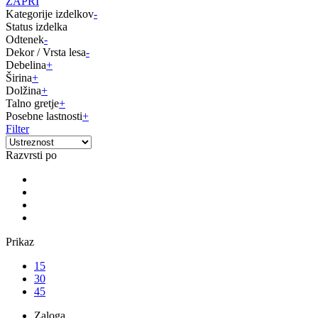
ZAPRI
Kategorije izdelkov
-
Status izdelka
Odtenek
-
Dekor / Vrsta lesa
-
Debelina
+
Širina
+
Dolžina
+
Talno gretje
+
Posebne lastnosti
+
Filter
Razvrsti po
Prikaz
15
30
45
Zaloga