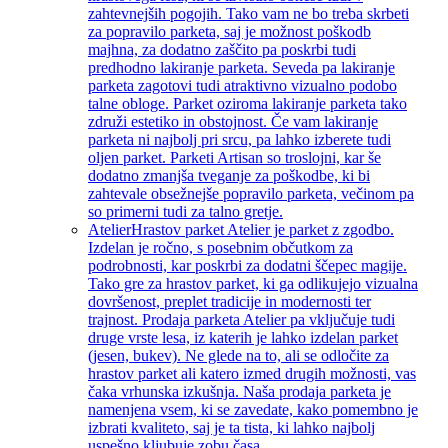
zahtevnejših pogojih. Tako vam ne bo treba skrbeti
za popravilo parketa, saj je možnost poškodb
majhna, za dodatno zaščito pa poskrbi tudi
predhodno lakiranje parketa. Seveda pa lakiranje
parketa zagotovi tudi atraktivno vizualno podobo
talne obloge. Parket oziroma lakiranje parketa tako
združi estetiko in obstojnost. Če vam lakiranje
parketa ni najbolj pri srcu, pa lahko izberete tudi
oljen parket. Parketi Artisan so troslojni, kar še
dodatno zmanjša tveganje za poškodbe, ki bi
zahtevale obsežnejše popravilo parketa, večinom pa
so primerni tudi za talno gretje.
Atelier
Hrastov parket Atelier je parket z zgodbo.
Izdelan je ročno, s posebnim občutkom za
podrobnosti, kar poskrbi za dodatni ščepec magije.
Tako gre za hrastov parket, ki ga odlikujejo vizualna
dovršenost, preplet tradicije in modernosti ter
trajnost. Prodaja parketa Atelier pa vključuje tudi
druge vrste lesa, iz katerih je lahko izdelan parket
(jesen, bukev). Ne glede na to, ali se odločite za
hrastov parket ali katero izmed drugih možnosti, vas
čaka vrhunska izkušnja. Naša prodaja parketa je
namenjena vsem, ki se zavedate, kako pomembno je
izbrati kvaliteto, saj je ta tista, ki lahko najbolj
uspešno kljubuje zobu časa.