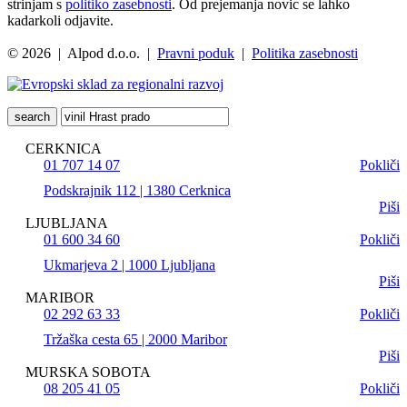
strinjam s
politiko zasebnosti
. Od prejemanja novic se lahko
kadarkoli odjavite.
© 2026 | Alpod d.o.o. |
Pravni poduk
|
Politika zasebnosti
search
CERKNICA
01 707 14 07
Pokliči
Podskrajnik 112 | 1380 Cerknica
Piši
LJUBLJANA
01 600 34 60
Pokliči
Ukmarjeva 2 | 1000 Ljubljana
Piši
MARIBOR
02 292 63 33
Pokliči
Tržaška cesta 65 | 2000 Maribor
Piši
MURSKA SOBOTA
08 205 41 05
Pokliči