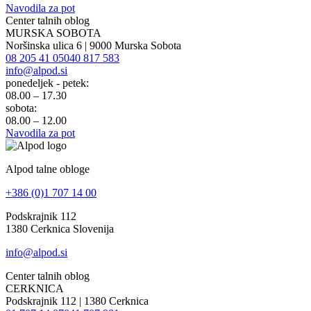
Navodila za pot
Center talnih oblog
MURSKA SOBOTA
Noršinska ulica 6 | 9000 Murska Sobota
08 205 41 05
040 817 583
info@alpod.si
ponedeljek - petek:
08.00 – 17.30
sobota:
08.00 – 12.00
Navodila za pot
Alpod talne obloge
+386 (0)1 707 14 00
Podskrajnik 112
1380 Cerknica Slovenija
info@alpod.si
Center talnih oblog
CERKNICA
Podskrajnik 112 | 1380 Cerknica