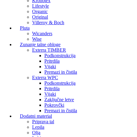
Kronotex
Lifestyle
Organic
Original
Villeroy & Boch
Pluta
Wicanders
Wise
Zunanje talne obloge
Exterra TIMBER
Podkonstrukcija
Pritrdila
Vijaki
Premazi in čistila
Exterra WPC
Podkonstrukcija
Pritrdila
Vijaki
Zaključne letve
Pokrovčki
Premazi in čistila
Dodatni material
Priprava tal
Lepila
Olja