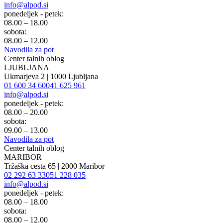
info@alpod.si
ponedeljek - petek:
08.00 – 18.00
sobota:
08.00 – 12.00
Navodila za pot
Center talnih oblog
LJUBLJANA
Ukmarjeva 2 | 1000 Ljubljana
01 600 34 60
041 625 961
info@alpod.si
ponedeljek - petek:
08.00 – 20.00
sobota:
09.00 – 13.00
Navodila za pot
Center talnih oblog
MARIBOR
Tržaška cesta 65 | 2000 Maribor
02 292 63 33
051 228 035
info@alpod.si
ponedeljek - petek:
08.00 – 18.00
sobota:
08.00 – 12.00