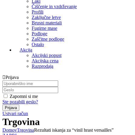
Laki
Čiščenje in vzdrževanje
Profili
Zaključne letve
Brusni materiali
Fugirne mase
Podloge
Zaščitne podloge
Ostalo
Akcija
Akcijski popust
Akcijska cena
Razprodaja
Prijava
Zapomni si me
Ste pozabili geslo?
Ustvari račun
Trgovina
Domov
Trgovina
Rezultati iskanja za “vinil hrast versailles”