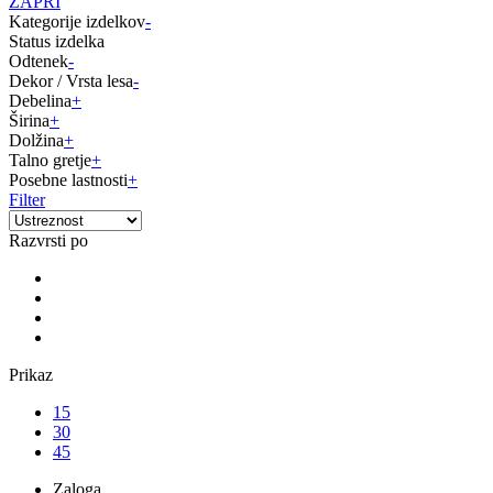
ZAPRI
Kategorije izdelkov
-
Status izdelka
Odtenek
-
Dekor / Vrsta lesa
-
Debelina
+
Širina
+
Dolžina
+
Talno gretje
+
Posebne lastnosti
+
Filter
Razvrsti po
Prikaz
15
30
45
Zaloga