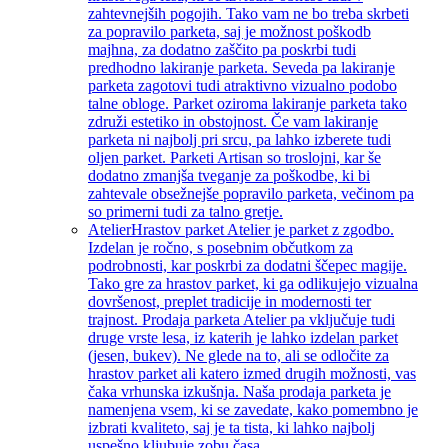
zahtevnejših pogojih. Tako vam ne bo treba skrbeti
za popravilo parketa, saj je možnost poškodb
majhna, za dodatno zaščito pa poskrbi tudi
predhodno lakiranje parketa. Seveda pa lakiranje
parketa zagotovi tudi atraktivno vizualno podobo
talne obloge. Parket oziroma lakiranje parketa tako
združi estetiko in obstojnost. Če vam lakiranje
parketa ni najbolj pri srcu, pa lahko izberete tudi
oljen parket. Parketi Artisan so troslojni, kar še
dodatno zmanjša tveganje za poškodbe, ki bi
zahtevale obsežnejše popravilo parketa, večinom pa
so primerni tudi za talno gretje.
Atelier
Hrastov parket Atelier je parket z zgodbo.
Izdelan je ročno, s posebnim občutkom za
podrobnosti, kar poskrbi za dodatni ščepec magije.
Tako gre za hrastov parket, ki ga odlikujejo vizualna
dovršenost, preplet tradicije in modernosti ter
trajnost. Prodaja parketa Atelier pa vključuje tudi
druge vrste lesa, iz katerih je lahko izdelan parket
(jesen, bukev). Ne glede na to, ali se odločite za
hrastov parket ali katero izmed drugih možnosti, vas
čaka vrhunska izkušnja. Naša prodaja parketa je
namenjena vsem, ki se zavedate, kako pomembno je
izbrati kvaliteto, saj je ta tista, ki lahko najbolj
uspešno kljubuje zobu časa.