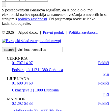
S posredovanjem e-naslova soglašam, da Alpod d.o.o. moj
elektronski naslov uporablja za namene obveščanja o novostih in se
strinjam s
politiko zasebnosti
. Od prejemanja novic se lahko
kadarkoli odjavite.
© 2026 | Alpod d.o.o. |
Pravni poduk
|
Politika zasebnosti
search
CERKNICA
01 707 14 07
Pokliči
Podskrajnik 112 | 1380 Cerknica
Piši
LJUBLJANA
01 600 34 60
Pokliči
Ukmarjeva 2 | 1000 Ljubljana
Piši
MARIBOR
02 292 63 33
Pokliči
Tržaška cesta 65 | 2000 Maribor