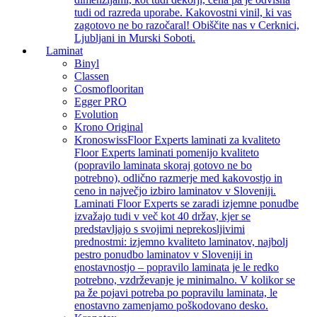
tudi od razreda uporabe. Kakovostni vinil, ki vas
zagotovo ne bo razočaral! Obiščite nas v Cerknici,
Ljubljani in Murski Soboti.
Laminat
Binyl
Classen
Cosmoflooritan
Egger PRO
Evolution
Krono Original
Kronoswiss
Floor Experts laminati za kvaliteto
Floor Experts laminati pomenijo kvaliteto
(popravilo laminata skoraj gotovo ne bo
potrebno), odlično razmerje med kakovostjo in
ceno in največjo izbiro laminatov v Sloveniji.
Laminati Floor Experts se zaradi izjemne ponudbe
izvažajo tudi v več kot 40 držav, kjer se
predstavljajo s svojimi neprekosljivimi
prednostmi: izjemno kvaliteto laminatov, najbolj
pestro ponudbo laminatov v Sloveniji in
enostavnostjo – popravilo laminata je le redko
potrebno, vzdrževanje je minimalno. V kolikor se
pa že pojavi potreba po popravilu laminata, le
enostavno zamenjamo poškodovano desko.