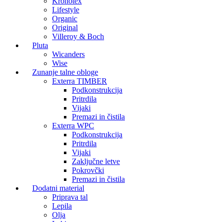
Kronotex
Lifestyle
Organic
Original
Villeroy & Boch
Pluta
Wicanders
Wise
Zunanje talne obloge
Exterra TIMBER
Podkonstrukcija
Pritrdila
Vijaki
Premazi in čistila
Exterra WPC
Podkonstrukcija
Pritrdila
Vijaki
Zaključne letve
Pokrovčki
Premazi in čistila
Dodatni material
Priprava tal
Lepila
Olja