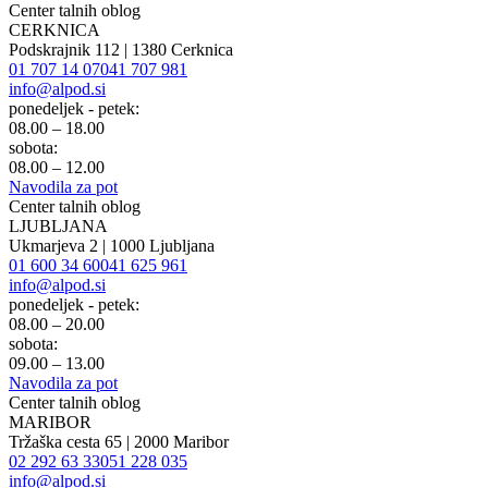
Center talnih oblog
CERKNICA
Podskrajnik 112 | 1380 Cerknica
01 707 14 07
041 707 981
info@alpod.si
ponedeljek - petek:
08.00 – 18.00
sobota:
08.00 – 12.00
Navodila za pot
Center talnih oblog
LJUBLJANA
Ukmarjeva 2 | 1000 Ljubljana
01 600 34 60
041 625 961
info@alpod.si
ponedeljek - petek:
08.00 – 20.00
sobota:
09.00 – 13.00
Navodila za pot
Center talnih oblog
MARIBOR
Tržaška cesta 65 | 2000 Maribor
02 292 63 33
051 228 035
info@alpod.si