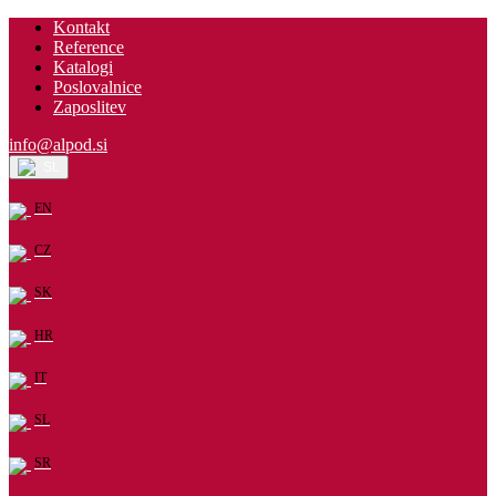
Kontakt
Reference
Katalogi
Poslovalnice
Zaposlitev
info@alpod.si
SL
EN
CZ
SK
HR
IT
SL
SR