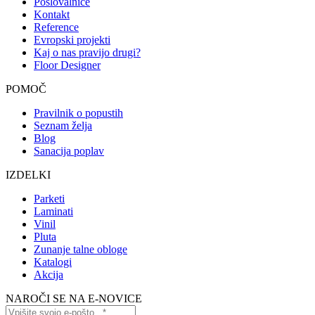
Poslovalnice
Kontakt
Reference
Evropski projekti
Kaj o nas pravijo drugi?
Floor Designer
POMOČ
Pravilnik o popustih
Seznam želja
Blog
Sanacija poplav
IZDELKI
Parketi
Laminati
Vinil
Pluta
Zunanje talne obloge
Katalogi
Akcija
NAROČI SE NA E-NOVICE