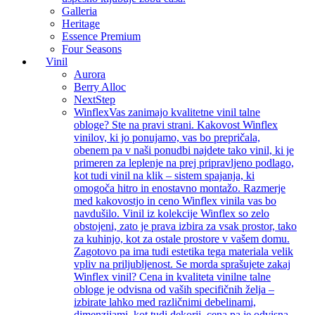
Galleria
Heritage
Essence Premium
Four Seasons
Vinil
Aurora
Berry Alloc
NextStep
Winflex
Vas zanimajo kvalitetne vinil talne
obloge? Ste na pravi strani. Kakovost Winflex
vinilov, ki jo ponujamo, vas bo prepričala,
obenem pa v naši ponudbi najdete tako vinil, ki je
primeren za leplenje na prej pripravljeno podlago,
kot tudi vinil na klik – sistem spajanja, ki
omogoča hitro in enostavno montažo. Razmerje
med kakovostjo in ceno Winflex vinila vas bo
navdušilo. Vinil iz kolekcije Winflex so zelo
obstojeni, zato je prava izbira za vsak prostor, tako
za kuhinjo, kot za ostale prostore v vašem domu.
Zagotovo pa ima tudi estetika tega materiala velik
vpliv na priljubljenost. Se morda sprašujete zakaj
Winflex vinil? Cena in kvaliteta vinilne talne
obloge je odvisna od vaših specifičnih želja –
izbirate lahko med različnimi debelinami,
dimenzijami, kot tudi dekorji, cena pa je odvisna