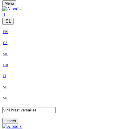
Menu
SL
EN
CS
SK
HR
IT
SL
SR
search