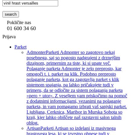
search
Pokličite nas
01 600 34 60
Prijava
Parket
Admonter
Parketi Admonter so zagotovo nekaj
posebnega, saj so pogosto nadgrajeni z drznejšim
dizajnom, primernim za tiste, ki si upate več.
Polaganje parketa Admonter je zelo preprosto, kar
omogoči t. i. parket na klik. Podobno preprosto
polaganje parketa, kot ga zagotavlja parket s klik
sistemom spajanja, pa lahko pričakujete tudi v
primeru, da se odločite za sistem polaganja parketa
»pero + utor«. Z veseljem vam priskočimo na pomoč
z dodatnimi informacijami, vezanimi na polaganje
parketa, in vam pomagamo izbrati vaš sanjski parket.
Ljubljana, Cerknica, Maribor in Murska Sobota so
kraji, kjer lahko obiščete naš razstavni salon talnih
oblog.
Artisan
Parketi Artisan so izdelani iz masivnega
hrastovega lesa, ki se izvrstno obnese tudi v