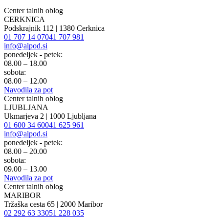
Center talnih oblog
CERKNICA
Podskrajnik 112 | 1380 Cerknica
01 707 14 07
041 707 981
info@alpod.si
ponedeljek - petek:
08.00 – 18.00
sobota:
08.00 – 12.00
Navodila za pot
Center talnih oblog
LJUBLJANA
Ukmarjeva 2 | 1000 Ljubljana
01 600 34 60
041 625 961
info@alpod.si
ponedeljek - petek:
08.00 – 20.00
sobota:
09.00 – 13.00
Navodila za pot
Center talnih oblog
MARIBOR
Tržaška cesta 65 | 2000 Maribor
02 292 63 33
051 228 035