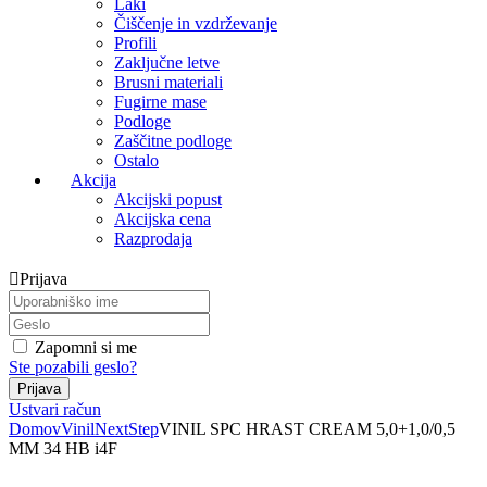
Laki
Čiščenje in vzdrževanje
Profili
Zaključne letve
Brusni materiali
Fugirne mase
Podloge
Zaščitne podloge
Ostalo
Akcija
Akcijski popust
Akcijska cena
Razprodaja
Prijava
Zapomni si me
Ste pozabili geslo?
Ustvari račun
Domov
Vinil
NextStep
VINIL SPC HRAST CREAM 5,0+1,0/0,5
MM 34 HB i4F