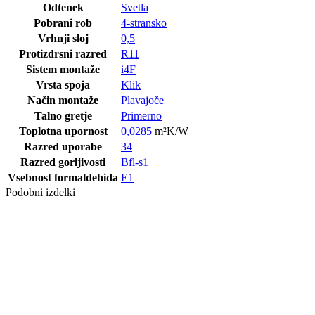
Odtenek
Svetla
Pobrani rob
4-stransko
Vrhnji sloj
0,5
Protizdrsni razred
R11
Sistem montaže
i4F
Vrsta spoja
Klik
Način montaže
Plavajoče
Talno gretje
Primerno
Toplotna upornost
0,0285
m²K/W
Razred uporabe
34
Razred gorljivosti
Bfl-s1
Vsebnost formaldehida
E1
Podobni izdelki