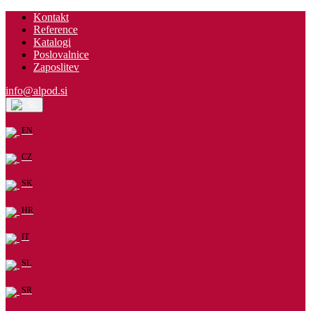
Kontakt
Reference
Katalogi
Poslovalnice
Zaposlitev
info@alpod.si
SL
EN
CZ
SK
HR
IT
SL
SR