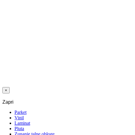
Dodaj na
seznam želja
VINIL LVT
1027 KAMEN
ANTIQUE SIVI
4,2/0,55 MM
33/42 CLIC
×
Zapri
Parket
Vinil
Laminat
Pluta
Zunanje talne obloge