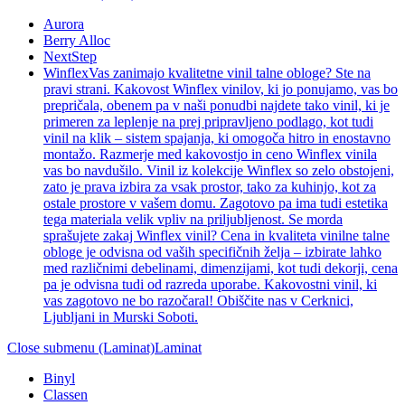
Aurora
Berry Alloc
NextStep
Winflex
Vas zanimajo kvalitetne vinil talne obloge? Ste na
pravi strani. Kakovost Winflex vinilov, ki jo ponujamo, vas bo
prepričala, obenem pa v naši ponudbi najdete tako vinil, ki je
primeren za leplenje na prej pripravljeno podlago, kot tudi
vinil na klik – sistem spajanja, ki omogoča hitro in enostavno
montažo. Razmerje med kakovostjo in ceno Winflex vinila
vas bo navdušilo. Vinil iz kolekcije Winflex so zelo obstojeni,
zato je prava izbira za vsak prostor, tako za kuhinjo, kot za
ostale prostore v vašem domu. Zagotovo pa ima tudi estetika
tega materiala velik vpliv na priljubljenost. Se morda
sprašujete zakaj Winflex vinil? Cena in kvaliteta vinilne talne
obloge je odvisna od vaših specifičnih želja – izbirate lahko
med različnimi debelinami, dimenzijami, kot tudi dekorji, cena
pa je odvisna tudi od razreda uporabe. Kakovostni vinil, ki
vas zagotovo ne bo razočaral! Obiščite nas v Cerknici,
Ljubljani in Murski Soboti.
Close submenu (Laminat)
Laminat
Binyl
Classen