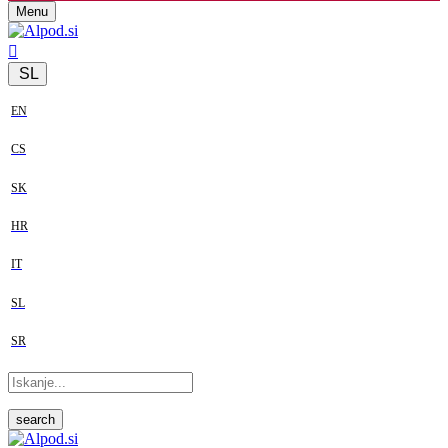
Menu
SL
EN
CS
SK
HR
IT
SL
SR
search