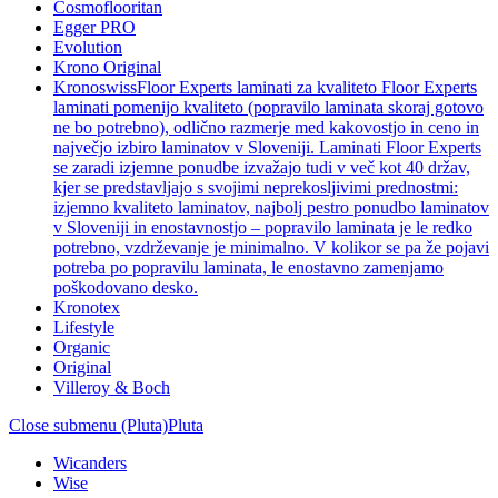
Cosmoflooritan
Egger PRO
Evolution
Krono Original
Kronoswiss
Floor Experts laminati za kvaliteto Floor Experts
laminati pomenijo kvaliteto (popravilo laminata skoraj gotovo
ne bo potrebno), odlično razmerje med kakovostjo in ceno in
največjo izbiro laminatov v Sloveniji. Laminati Floor Experts
se zaradi izjemne ponudbe izvažajo tudi v več kot 40 držav,
kjer se predstavljajo s svojimi neprekosljivimi prednostmi:
izjemno kvaliteto laminatov, najbolj pestro ponudbo laminatov
v Sloveniji in enostavnostjo – popravilo laminata je le redko
potrebno, vzdrževanje je minimalno. V kolikor se pa že pojavi
potreba po popravilu laminata, le enostavno zamenjamo
poškodovano desko.
Kronotex
Lifestyle
Organic
Original
Villeroy & Boch
Close submenu (Pluta)
Pluta
Wicanders
Wise