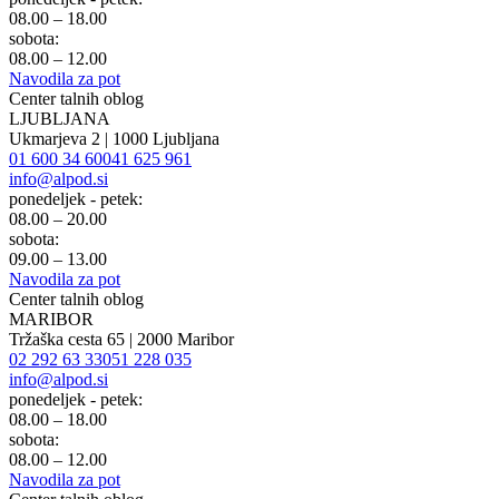
08.00 – 18.00
sobota:
08.00 – 12.00
Navodila za pot
Center talnih oblog
LJUBLJANA
Ukmarjeva 2 | 1000 Ljubljana
01 600 34 60
041 625 961
info@alpod.si
ponedeljek - petek:
08.00 – 20.00
sobota:
09.00 – 13.00
Navodila za pot
Center talnih oblog
MARIBOR
Tržaška cesta 65 | 2000 Maribor
02 292 63 33
051 228 035
info@alpod.si
ponedeljek - petek:
08.00 – 18.00
sobota:
08.00 – 12.00
Navodila za pot