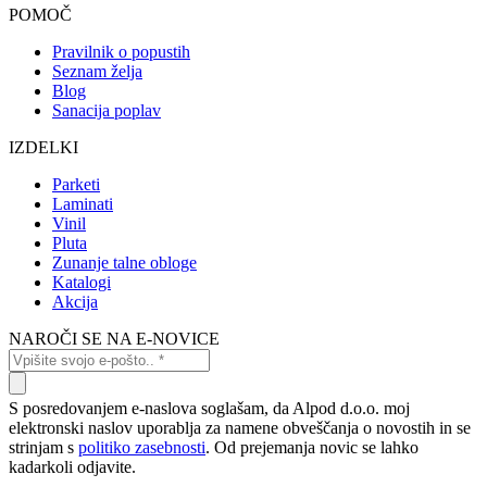
POMOČ
Pravilnik o popustih
Seznam želja
Blog
Sanacija poplav
IZDELKI
Parketi
Laminati
Vinil
Pluta
Zunanje talne obloge
Katalogi
Akcija
NAROČI SE NA E-NOVICE
S posredovanjem e-naslova soglašam, da Alpod d.o.o. moj
elektronski naslov uporablja za namene obveščanja o novostih in se
strinjam s
politiko zasebnosti
. Od prejemanja novic se lahko
kadarkoli odjavite.