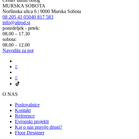
Center talnih oblog
MURSKA SOBOTA
Noršinska ulica 6 | 9000 Murska Sobota
08 205 41 05
040 817 583
info@alpod.si
ponedeljek - petek:
08.00 – 17.30
sobota:
08.00 – 12.00
Navodila za pot
O NAS
Poslovalnice
Kontakt
Reference
Evropski projekti
Kaj o nas pravijo drugi?
Floor Designer