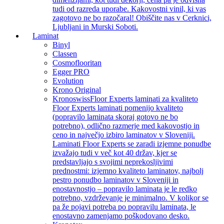
tudi od razreda uporabe. Kakovostni vinil, ki vas
zagotovo ne bo razočaral! Obiščite nas v Cerknici,
Ljubljani in Murski Soboti.
Laminat
Binyl
Classen
Cosmoflooritan
Egger PRO
Evolution
Krono Original
Kronoswiss
Floor Experts laminati za kvaliteto
Floor Experts laminati pomenijo kvaliteto
(popravilo laminata skoraj gotovo ne bo
potrebno), odlično razmerje med kakovostjo in
ceno in največjo izbiro laminatov v Sloveniji.
Laminati Floor Experts se zaradi izjemne ponudbe
izvažajo tudi v več kot 40 držav, kjer se
predstavljajo s svojimi neprekosljivimi
prednostmi: izjemno kvaliteto laminatov, najbolj
pestro ponudbo laminatov v Sloveniji in
enostavnostjo – popravilo laminata je le redko
potrebno, vzdrževanje je minimalno. V kolikor se
pa že pojavi potreba po popravilu laminata, le
enostavno zamenjamo poškodovano desko.