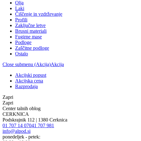
Olja
Laki
Čiščenje in vzdrževanje
Profili
Zaključne letve
Brusni materiali
Fugirne mase
Podloge
Zaščitne podloge
Ostalo
Close submenu (Akcija)
Akcija
Akcijski popust
Akcijska cena
Razprodaja
Zapri
Zapri
Center talnih oblog
CERKNICA
Podskrajnik 112 | 1380 Cerknica
01 707 14 07
041 707 981
info@alpod.si
ponedeljek - petek: