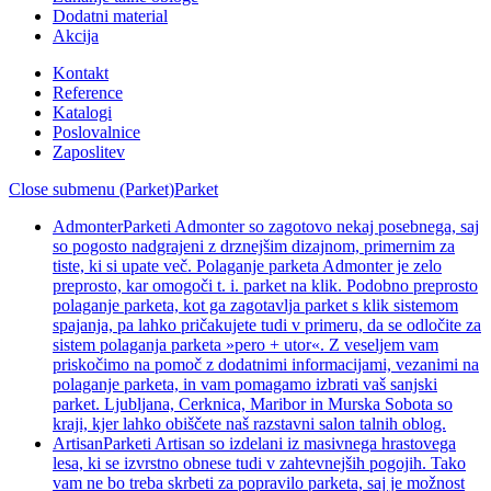
Dodatni material
Akcija
Kontakt
Reference
Katalogi
Poslovalnice
Zaposlitev
Close submenu (Parket)
Parket
Admonter
Parketi Admonter so zagotovo nekaj posebnega, saj
so pogosto nadgrajeni z drznejšim dizajnom, primernim za
tiste, ki si upate več. Polaganje parketa Admonter je zelo
preprosto, kar omogoči t. i. parket na klik. Podobno preprosto
polaganje parketa, kot ga zagotavlja parket s klik sistemom
spajanja, pa lahko pričakujete tudi v primeru, da se odločite za
sistem polaganja parketa »pero + utor«. Z veseljem vam
priskočimo na pomoč z dodatnimi informacijami, vezanimi na
polaganje parketa, in vam pomagamo izbrati vaš sanjski
parket. Ljubljana, Cerknica, Maribor in Murska Sobota so
kraji, kjer lahko obiščete naš razstavni salon talnih oblog.
Artisan
Parketi Artisan so izdelani iz masivnega hrastovega
lesa, ki se izvrstno obnese tudi v zahtevnejših pogojih. Tako
vam ne bo treba skrbeti za popravilo parketa, saj je možnost