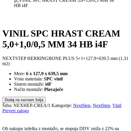
VINIL SPC HRAST CREAM
5,0+1,0/0,5 MM 34 HB i4F
NEXTSTEP HERRINGBONE PLUS 5+1×127,9×639,5 mm (1,31
m2)
Mere:
6 x 127,9 x 639,5 mm
Vrsta materiala:
SPC vinil
Sistem montaže:
i4F
Način montaže:
Plavajoče
Dodaj na seznam želja
Šifra:
NEXHEP-CREA/1
Kategorije:
NextStep
,
NextStep
,
Vinil
Preveri zalogo
POŠLJI POVPRAŠEVANJE
Ob nakupu izdelka z montažo, se stopnja DDV zniža z 22% na