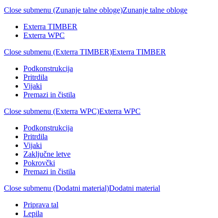
Close submenu (Zunanje talne obloge)
Zunanje talne obloge
Exterra TIMBER
Exterra WPC
Close submenu (Exterra TIMBER)
Exterra TIMBER
Podkonstrukcija
Pritrdila
Vijaki
Premazi in čistila
Close submenu (Exterra WPC)
Exterra WPC
Podkonstrukcija
Pritrdila
Vijaki
Zaključne letve
Pokrovčki
Premazi in čistila
Close submenu (Dodatni material)
Dodatni material
Priprava tal
Lepila