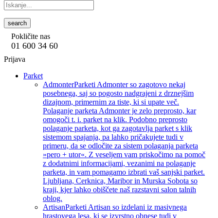
search
Pokličite nas
01 600 34 60
Prijava
Parket
Admonter
Parketi Admonter so zagotovo nekaj
posebnega, saj so pogosto nadgrajeni z drznejšim
dizajnom, primernim za tiste, ki si upate več.
Polaganje parketa Admonter je zelo preprosto, kar
omogoči t. i. parket na klik. Podobno preprosto
polaganje parketa, kot ga zagotavlja parket s klik
sistemom spajanja, pa lahko pričakujete tudi v
primeru, da se odločite za sistem polaganja parketa
»pero + utor«. Z veseljem vam priskočimo na pomoč
z dodatnimi informacijami, vezanimi na polaganje
parketa, in vam pomagamo izbrati vaš sanjski parket.
Ljubljana, Cerknica, Maribor in Murska Sobota so
kraji, kjer lahko obiščete naš razstavni salon talnih
oblog.
Artisan
Parketi Artisan so izdelani iz masivnega
hrastovega lesa, ki se izvrstno obnese tudi v