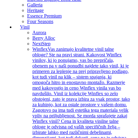
Galleria
Heritage
Essence Premium
Four Seasons
Vinil
Aurora
Berry Alloc
NextStep
Winflex
Vas zanimajo kvalitetne vinil talne
obloge? Ste na pravi strani. Kakovost Winflex
vinilov, ki jo ponujamo, vas bo prepričala,
obenem pa v naši ponudbi najdete tako vinil, ki je
primeren za leplenje na prej pripravljeno podlago,
kot tudi vinil na klik – sistem spajanja, ki
omogoča hitro in enostavno montažo. Razmerje
med kakovostjo in ceno Winflex vinila vas bo
navdušilo. Vinil iz kolekcije Winflex so zelo
obstojeni, zato je prava izbira za vsak prostor, tako
za kuhinjo, kot za ostale prostore v vašem domu.
Zagotovo pa ima tudi estetika tega materiala velik
vpliv na priljubljenost. Se morda sprašujete zakaj
Winflex vinil? Cena in kvaliteta vinilne talne
obloge je odvisna od vaših specifičnih želja –
izbirate lahko med različnimi debelinami,
dimenzijami, kot tudi dekorji, cena pa je odvisna