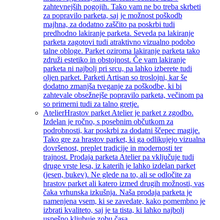
zahtevnejših pogojih. Tako vam ne bo treba skrbeti
za popravilo parketa, saj je možnost poškodb
majhna, za dodatno zaščito pa poskrbi tudi
predhodno lakiranje parketa. Seveda pa lakiranje
parketa zagotovi tudi atraktivno vizualno podobo
talne obloge. Parket oziroma lakiranje parketa tako
združi estetiko in obstojnost. Če vam lakiranje
parketa ni najbolj pri srcu, pa lahko izberete tudi
oljen parket. Parketi Artisan so troslojni, kar še
dodatno zmanjša tveganje za poškodbe, ki bi
zahtevale obsežnejše popravilo parketa, večinom pa
so primerni tudi za talno gretje.
Atelier
Hrastov parket Atelier je parket z zgodbo.
Izdelan je ročno, s posebnim občutkom za
podrobnosti, kar poskrbi za dodatni ščepec magije.
Tako gre za hrastov parket, ki ga odlikujejo vizualna
dovršenost, preplet tradicije in modernosti ter
trajnost. Prodaja parketa Atelier pa vključuje tudi
druge vrste lesa, iz katerih je lahko izdelan parket
(jesen, bukev). Ne glede na to, ali se odločite za
hrastov parket ali katero izmed drugih možnosti, vas
čaka vrhunska izkušnja. Naša prodaja parketa je
namenjena vsem, ki se zavedate, kako pomembno je
izbrati kvaliteto, saj je ta tista, ki lahko najbolj
uspešno kljubuje zobu časa.