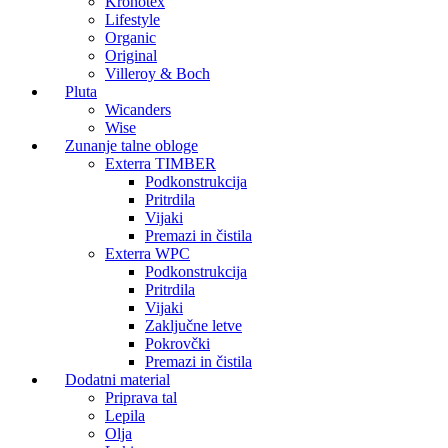
Kronotex
Lifestyle
Organic
Original
Villeroy & Boch
Pluta
Wicanders
Wise
Zunanje talne obloge
Exterra TIMBER
Podkonstrukcija
Pritrdila
Vijaki
Premazi in čistila
Exterra WPC
Podkonstrukcija
Pritrdila
Vijaki
Zaključne letve
Pokrovčki
Premazi in čistila
Dodatni material
Priprava tal
Lepila
Olja