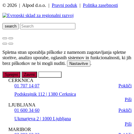
© 2026 | Alpod d.o.o. |
Pravni poduk
|
Politika zasebnosti
search
Spletna stran uporablja piškotke z namenom zagotavljanja spletne
storitve, analizo uporabe, oglasnih sistemov in funkcionalnosti, ki jih
brez piškotkov ne bi mogli nuditi.
.
Nastavitve
Sprejmi
Zavrni
Nastavitve
CERKNICA
01 707 14 07
Pokliči
Podskrajnik 112 | 1380 Cerknica
Piši
LJUBLJANA
01 600 34 60
Pokliči
Ukmarjeva 2 | 1000 Ljubljana
Piši
MARIBOR