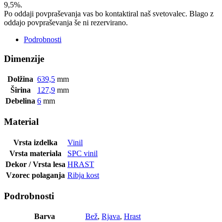
9,5%.
Po oddaji povpraševanja vas bo kontaktiral naš svetovalec. Blago z
oddajo povpraševanja še ni rezervirano.
Podrobnosti
Dimenzije
Dolžina
639,5
mm
Širina
127,9
mm
Debelina
6
mm
Material
Vrsta izdelka
Vinil
Vrsta materiala
SPC vinil
Dekor / Vrsta lesa
HRAST
Vzorec polaganja
Ribja kost
Podrobnosti
Barva
Bež
,
Rjava
,
Hrast