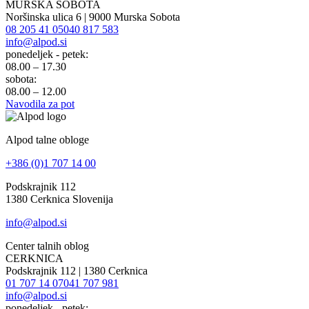
MURSKA SOBOTA
Noršinska ulica 6 | 9000 Murska Sobota
08 205 41 05
040 817 583
info@alpod.si
ponedeljek - petek:
08.00 – 17.30
sobota:
08.00 – 12.00
Navodila za pot
Alpod talne obloge
+386 (0)1 707 14 00
Podskrajnik 112
1380 Cerknica Slovenija
info@alpod.si
Center talnih oblog
CERKNICA
Podskrajnik 112 | 1380 Cerknica
01 707 14 07
041 707 981
info@alpod.si
ponedeljek - petek: