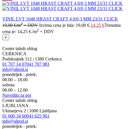
VINIL LVT 1048 HRAST CRAFT 4,0/0,3 MM 23/31 CLICK
2
19,00
€
/m
+ DDV
Izvirna cena je bila: 19,00 €.
14,25
€
Trenutna
2
cena je: 14,25 €.
/m
+ DDV
×
Center talnih oblog
CERKNICA
Podskrajnik 112 | 1380 Cerknica
01 707 14 07
041 707 981
info@alpod.si
ponedeljek - petek:
08.00 – 18.00
sobota:
08.00 – 12.00
Navodila za pot
Center talnih oblog
LJUBLJANA
Ukmarjeva 2 | 1000 Ljubljana
01 600 34 60
041 625 961
info@alpod.si
ponedeljek - petek: