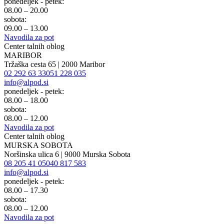
ponedeljek - petek:
08.00 – 20.00
sobota:
09.00 – 13.00
Navodila za pot
Center talnih oblog
MARIBOR
Tržaška cesta 65 | 2000 Maribor
02 292 63 33
051 228 035
info@alpod.si
ponedeljek - petek:
08.00 – 18.00
sobota:
08.00 – 12.00
Navodila za pot
Center talnih oblog
MURSKA SOBOTA
Noršinska ulica 6 | 9000 Murska Sobota
08 205 41 05
040 817 583
info@alpod.si
ponedeljek - petek:
08.00 – 17.30
sobota:
08.00 – 12.00
Navodila za pot