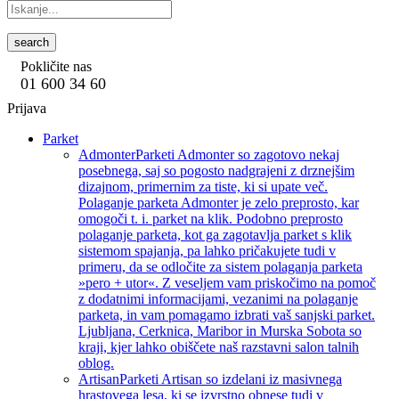
search
Pokličite nas
01 600 34 60
Prijava
Parket
Admonter
Parketi Admonter so zagotovo nekaj
posebnega, saj so pogosto nadgrajeni z drznejšim
dizajnom, primernim za tiste, ki si upate več.
Polaganje parketa Admonter je zelo preprosto, kar
omogoči t. i. parket na klik. Podobno preprosto
polaganje parketa, kot ga zagotavlja parket s klik
sistemom spajanja, pa lahko pričakujete tudi v
primeru, da se odločite za sistem polaganja parketa
»pero + utor«. Z veseljem vam priskočimo na pomoč
z dodatnimi informacijami, vezanimi na polaganje
parketa, in vam pomagamo izbrati vaš sanjski parket.
Ljubljana, Cerknica, Maribor in Murska Sobota so
kraji, kjer lahko obiščete naš razstavni salon talnih
oblog.
Artisan
Parketi Artisan so izdelani iz masivnega
hrastovega lesa, ki se izvrstno obnese tudi v