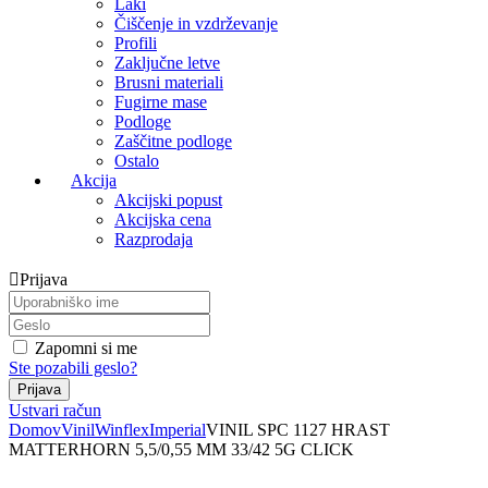
Laki
Čiščenje in vzdrževanje
Profili
Zaključne letve
Brusni materiali
Fugirne mase
Podloge
Zaščitne podloge
Ostalo
Akcija
Akcijski popust
Akcijska cena
Razprodaja
Prijava
Zapomni si me
Ste pozabili geslo?
Ustvari račun
Domov
Vinil
Winflex
Imperial
VINIL SPC 1127 HRAST
MATTERHORN 5,5/0,55 MM 33/42 5G CLICK