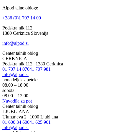
Alpod talne obloge
+386 (0)1 707 14 00
Podskrajnik 112
1380 Cerknica Slovenija
info@alpod.si
Center talnih oblog
CERKNICA
Podskrajnik 112 | 1380 Cerknica
01 707 14 07
041 707 981
info@alpod.si
ponedeljek - petek:
08.00 – 18.00
sobota:
08.00 – 12.00
Navodila za pot
Center talnih oblog
LJUBLJANA
Ukmarjeva 2 | 1000 Ljubljana
01 600 34 60
041 625 961
info@alpod.si