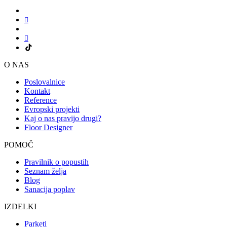
O NAS
Poslovalnice
Kontakt
Reference
Evropski projekti
Kaj o nas pravijo drugi?
Floor Designer
POMOČ
Pravilnik o popustih
Seznam želja
Blog
Sanacija poplav
IZDELKI
Parketi