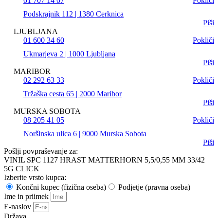
01 707 14 07
Pokliči
Podskrajnik 112 | 1380 Cerknica
Piši
LJUBLJANA
01 600 34 60
Pokliči
Ukmarjeva 2 | 1000 Ljubljana
Piši
MARIBOR
02 292 63 33
Pokliči
Tržaška cesta 65 | 2000 Maribor
Piši
MURSKA SOBOTA
08 205 41 05
Pokliči
Noršinska ulica 6 | 9000 Murska Sobota
Piši
Pošlji povpraševanje za:
VINIL SPC 1127 HRAST MATTERHORN 5,5/0,55 MM 33/42
5G CLICK
Izberite vrsto kupca:
Končni kupec (fizična oseba)
Podjetje (pravna oseba)
Ime in priimek
E-naslov
Država