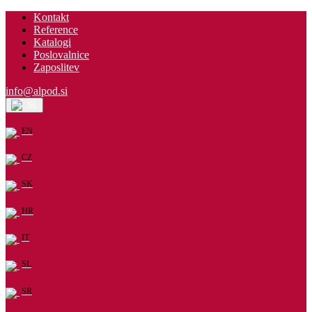
Kontakt
Reference
Katalogi
Poslovalnice
Zaposlitev
info@alpod.si
SL
EN
CZ
SK
HR
IT
SL
SR