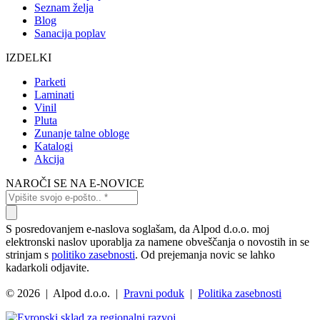
Seznam želja
Blog
Sanacija poplav
IZDELKI
Parketi
Laminati
Vinil
Pluta
Zunanje talne obloge
Katalogi
Akcija
NAROČI SE NA E-NOVICE
S posredovanjem e-naslova soglašam, da Alpod d.o.o. moj
elektronski naslov uporablja za namene obveščanja o novostih in se
strinjam s
politiko zasebnosti
. Od prejemanja novic se lahko
kadarkoli odjavite.
© 2026 | Alpod d.o.o. |
Pravni poduk
|
Politika zasebnosti