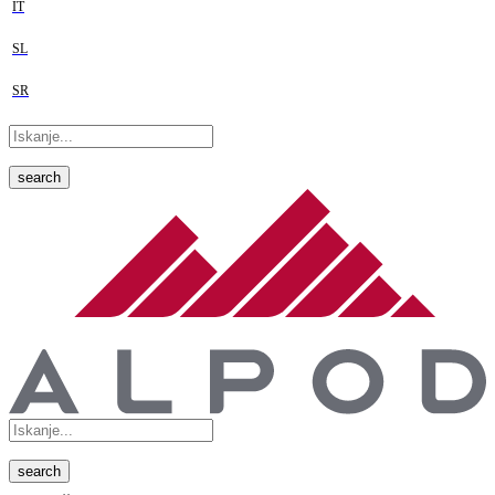
IT
SL
SR
search
search