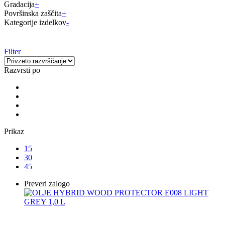
Gradacija
+
Površinska zaščita
+
Kategorije izdelkov
-
Filter
Razvrsti po
Prikaz
15
30
45
Preveri zalogo