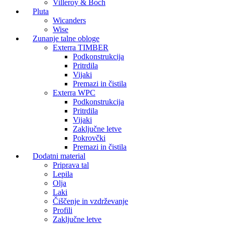
Villeroy & Boch
Pluta
Wicanders
Wise
Zunanje talne obloge
Exterra TIMBER
Podkonstrukcija
Pritrdila
Vijaki
Premazi in čistila
Exterra WPC
Podkonstrukcija
Pritrdila
Vijaki
Zaključne letve
Pokrovčki
Premazi in čistila
Dodatni material
Priprava tal
Lepila
Olja
Laki
Čiščenje in vzdrževanje
Profili
Zaključne letve