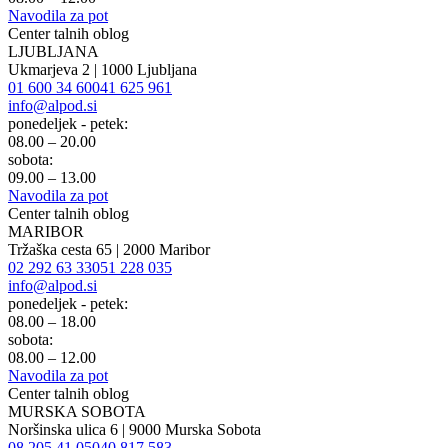
Navodila za pot
Center talnih oblog
LJUBLJANA
Ukmarjeva 2 | 1000 Ljubljana
01 600 34 60
041 625 961
info@alpod.si
ponedeljek - petek:
08.00 – 20.00
sobota:
09.00 – 13.00
Navodila za pot
Center talnih oblog
MARIBOR
Tržaška cesta 65 | 2000 Maribor
02 292 63 33
051 228 035
info@alpod.si
ponedeljek - petek:
08.00 – 18.00
sobota:
08.00 – 12.00
Navodila za pot
Center talnih oblog
MURSKA SOBOTA
Noršinska ulica 6 | 9000 Murska Sobota
08 205 41 05
040 817 583