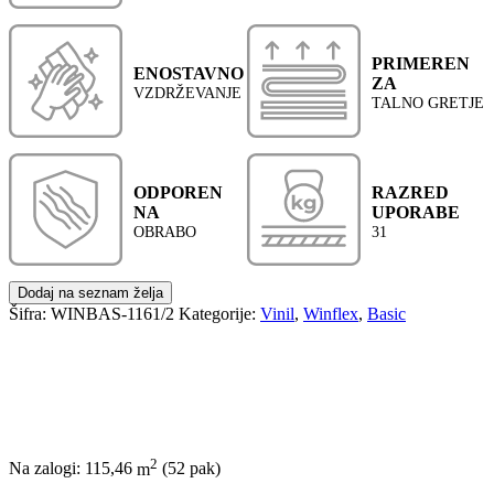
PRIMEREN
ENOSTAVNO
ZA
VZDRŽEVANJE
TALNO GRETJE
ODPOREN
RAZRED
NA
UPORABE
OBRABO
31
Dodaj na seznam želja
Šifra:
WINBAS-1161/2
Kategorije:
Vinil
,
Winflex
,
Basic
2
Na zalogi: 115,46
m
(52 pak)
POŠLJI POVPRAŠEVANJE