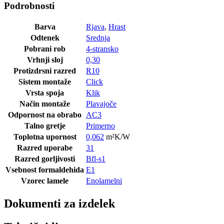
Podrobnosti
Barva
Rjava
,
Hrast
Odtenek
Srednja
Pobrani rob
4-stransko
Vrhnji sloj
0,30
Protizdrsni razred
R10
Sistem montaže
Click
Vrsta spoja
Klik
Način montaže
Plavajoče
Odpornost na obrabo
AC3
Talno gretje
Primerno
Toplotna upornost
0,062
m²K/W
Razred uporabe
31
Razred gorljivosti
Bfl-s1
Vsebnost formaldehida
E1
Vzorec lamele
Enolamelni
Dokumenti za izdelek