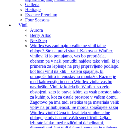
Galleria
Heritage
Essence Premium
Four Seasons
Vinil
Aurora
Berry Alloc
NextStep
Winflex
Vas zanimajo kvalitetne vinil talne
obloge? Ste na pravi strani. Kakovost Winflex
vinilov, ki jo ponujamo, vas bo prepričala,
obenem pa v naši ponudbi najdete tako vinil, ki je
primeren za leplenje na prej pripravljeno podlago,
kot tudi vinil na klik – sistem spajanja, ki
omogoča hitro in enostavno montažo. Razmerje
med kakovostjo in ceno Winflex vinila vas bo
navdušilo. Vinil iz kolekcije Winflex so zelo
obstojeni, zato je prava izbira za vsak prostor, tako
za kuhinjo, kot za ostale prostore v vašem domu.
Zagotovo pa ima tudi estetika tega materiala velik
vpliv na priljubljenost. Se morda sprašujete zakaj
Winflex vinil? Cena in kvaliteta vinilne talne
obloge je odvisna od vaših specifičnih želja –
izbirate lahko med različnimi debelinami,
dimenzijami, kot tudi dekorji, cena pa je odvisna