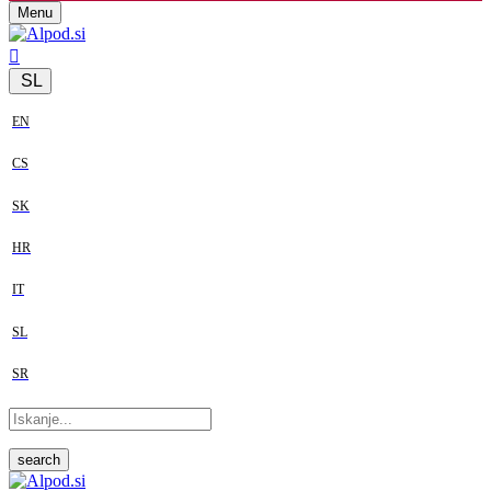
Menu
SL
EN
CS
SK
HR
IT
SL
SR
search