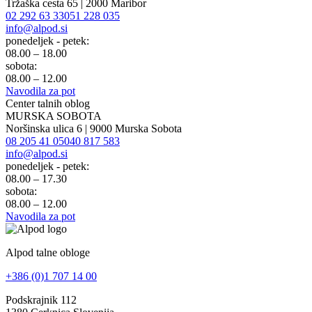
Tržaška cesta 65 | 2000 Maribor
02 292 63 33
051 228 035
info@alpod.si
ponedeljek - petek:
08.00 – 18.00
sobota:
08.00 – 12.00
Navodila za pot
Center talnih oblog
MURSKA SOBOTA
Noršinska ulica 6 | 9000 Murska Sobota
08 205 41 05
040 817 583
info@alpod.si
ponedeljek - petek:
08.00 – 17.30
sobota:
08.00 – 12.00
Navodila za pot
Alpod talne obloge
+386 (0)1 707 14 00
Podskrajnik 112