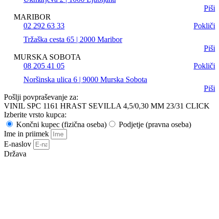
Piši
MARIBOR
02 292 63 33
Pokliči
Tržaška cesta 65 | 2000 Maribor
Piši
MURSKA SOBOTA
08 205 41 05
Pokliči
Noršinska ulica 6 | 9000 Murska Sobota
Piši
Pošlji povpraševanje za:
VINIL SPC 1161 HRAST SEVILLA 4,5/0,30 MM 23/31 CLICK
Izberite vrsto kupca:
Končni kupec (fizična oseba)
Podjetje (pravna oseba)
Ime in priimek
E-naslov
Država