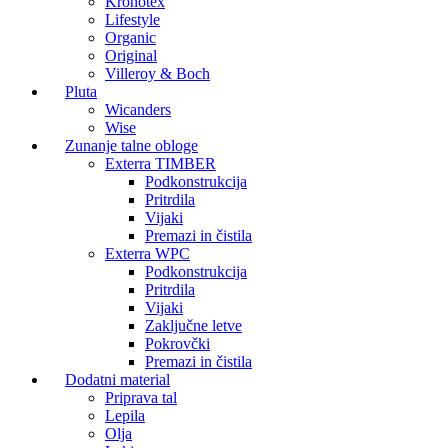
Kronotex
Lifestyle
Organic
Original
Villeroy & Boch
Pluta
Wicanders
Wise
Zunanje talne obloge
Exterra TIMBER
Podkonstrukcija
Pritrdila
Vijaki
Premazi in čistila
Exterra WPC
Podkonstrukcija
Pritrdila
Vijaki
Zaključne letve
Pokrovčki
Premazi in čistila
Dodatni material
Priprava tal
Lepila
Olja