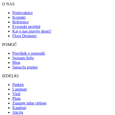
O NAS
Poslovalnice
Kontakt
Reference
Evropski projekti
Kaj o nas pravijo drugi?
Floor Designer
POMOČ
Pravilnik o popustih
Seznam želja
Blog
Sanacija poplav
IZDELKI
Parketi
Laminati
Vinil
Pluta
Zunanje talne obloge
Katalogi
Akcija