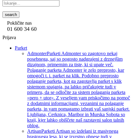
search
Pokličite nas
01 600 34 60
Prijava
Parket
Admonter
Parketi Admonter so zagotovo nekaj
posebnega, saj so pogosto nadgrajeni z drznejšim
dizajnom, primernim za tiste, ki si upate več.
Polaganje parketa Admonter je zelo preprosto, kar
omogoči t. i. parket na klik. Podobno preprosto
polaganje parketa, kot ga zagotavlja parket s klik
sistemom spajanja, pa lahko pričakujete tudi v
primeru, da se odločite za sistem polaganja parketa
»pero + utor«. Z veseljem vam priskočimo na pomoč
z dodatnimi informacijami, vezanimi na polaganje
parketa, in vam pomagamo izbrati vaš sanjski parket.
Ljubljana, Cerknica, Maribor in Murska Sobota so
kraji, kjer lahko obiščete naš razstavni salon talnih
oblog.
Artisan
Parketi Artisan so izdelani iz masivnega
hrastovega lesa, ki se izvrstno obnese tudi v