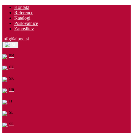
Kontakt
Reference
Katalogi
Poslovalnice
Zaposlitev
info@alpod.si
SL
EN
CZ
SK
HR
IT
SL
SR