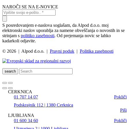
NAROČI SE NA E-NOVICE
S posredovanjem e-naslova soglašam, da Alpod d.o.o. moj
elektronski naslov uporablja za namene obveščanja o novostih in se
strinjam s
politiko zasebnosti
. Od prejemanja novic se lahko
kadarkoli odjavite.
© 2026 | Alpod d.o.o. |
Pravni poduk
|
Politika zasebnosti
search
CERKNICA
01 707 14 07
Pokliči
Podskrajnik 112 | 1380 Cerknica
Piši
LJUBLJANA
01 600 34 60
Pokliči
Ukmarjeva 2 | 1000 Ljubljana