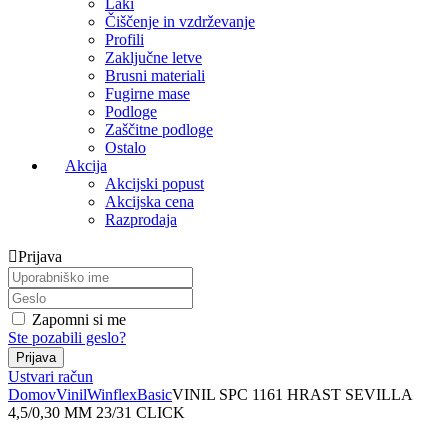
Laki
Čiščenje in vzdrževanje
Profili
Zaključne letve
Brusni materiali
Fugirne mase
Podloge
Zaščitne podloge
Ostalo
Akcija
Akcijski popust
Akcijska cena
Razprodaja
Prijava
Zapomni si me
Ste pozabili geslo?
Ustvari račun
Domov
Vinil
Winflex
Basic
VINIL SPC 1161 HRAST SEVILLA
4,5/0,30 MM 23/31 CLICK