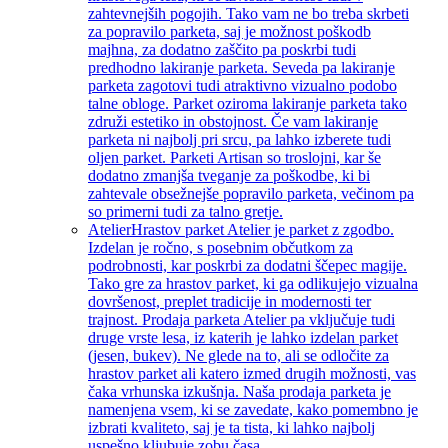
zahtevnejših pogojih. Tako vam ne bo treba skrbeti
za popravilo parketa, saj je možnost poškodb
majhna, za dodatno zaščito pa poskrbi tudi
predhodno lakiranje parketa. Seveda pa lakiranje
parketa zagotovi tudi atraktivno vizualno podobo
talne obloge. Parket oziroma lakiranje parketa tako
združi estetiko in obstojnost. Če vam lakiranje
parketa ni najbolj pri srcu, pa lahko izberete tudi
oljen parket. Parketi Artisan so troslojni, kar še
dodatno zmanjša tveganje za poškodbe, ki bi
zahtevale obsežnejše popravilo parketa, večinom pa
so primerni tudi za talno gretje.
Atelier
Hrastov parket Atelier je parket z zgodbo.
Izdelan je ročno, s posebnim občutkom za
podrobnosti, kar poskrbi za dodatni ščepec magije.
Tako gre za hrastov parket, ki ga odlikujejo vizualna
dovršenost, preplet tradicije in modernosti ter
trajnost. Prodaja parketa Atelier pa vključuje tudi
druge vrste lesa, iz katerih je lahko izdelan parket
(jesen, bukev). Ne glede na to, ali se odločite za
hrastov parket ali katero izmed drugih možnosti, vas
čaka vrhunska izkušnja. Naša prodaja parketa je
namenjena vsem, ki se zavedate, kako pomembno je
izbrati kvaliteto, saj je ta tista, ki lahko najbolj
uspešno kljubuje zobu časa.