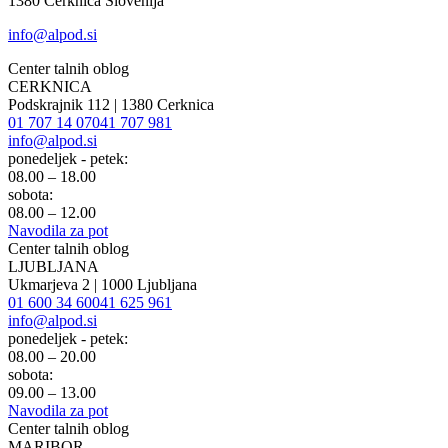
1380 Cerknica Slovenija
info@alpod.si
Center talnih oblog
CERKNICA
Podskrajnik 112 | 1380 Cerknica
01 707 14 07
041 707 981
info@alpod.si
ponedeljek - petek:
08.00 – 18.00
sobota:
08.00 – 12.00
Navodila za pot
Center talnih oblog
LJUBLJANA
Ukmarjeva 2 | 1000 Ljubljana
01 600 34 60
041 625 961
info@alpod.si
ponedeljek - petek:
08.00 – 20.00
sobota:
09.00 – 13.00
Navodila za pot
Center talnih oblog
MARIBOR