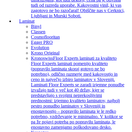
tudi od razreda uporabe. Kakovostni vinil, ki vas
zagotovo ne bo razočaral! Obiščite nas v Cerknici,
Ljubljani in Murski Soboti.
Laminat
Binyl
Classen
Cosmoflooritan
Egger PRO
Evolution
Krono Original
Kronoswiss
Floor Experts laminati za kvaliteto
Floor Experts laminati pomenijo kvaliteto
(popravilo laminata skoraj gotovo ne bo
potrebno), odlično razmerje med kakovostjo in
ceno in največjo izbiro laminatov v Sloveniji.
Laminati Floor Experts se zaradi izjemne ponudbe
izvažajo tudi v več kot 40 držav, kjer se
predstavljajo s svojimi neprekosljivimi
prednostmi: izjemno kvaliteto laminatov, najbolj
pestro ponudbo laminatov v Sloveniji in
enostavnostjo – popravilo laminata je le redko
potrebno, vzdrževanje je minimalno. V kolikor se
pa že pojavi potreba po popravilu laminata, le
enostavno zamenjamo poškodovano desko.