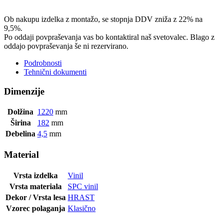
Ob nakupu izdelka z montažo, se stopnja DDV zniža z 22% na
9,5%.
Po oddaji povpraševanja vas bo kontaktiral naš svetovalec. Blago z
oddajo povpraševanja še ni rezervirano.
Podrobnosti
Tehnični dokumenti
Dimenzije
Dolžina
1220
mm
Širina
182
mm
Debelina
4,5
mm
Material
Vrsta izdelka
Vinil
Vrsta materiala
SPC vinil
Dekor / Vrsta lesa
HRAST
Vzorec polaganja
Klasično