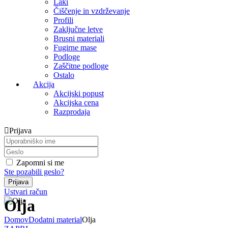
Laki
Čiščenje in vzdrževanje
Profili
Zaključne letve
Brusni materiali
Fugirne mase
Podloge
Zaščitne podloge
Ostalo
Akcija
Akcijski popust
Akcijska cena
Razprodaja
Prijava
Zapomni si me
Ste pozabili geslo?
Ustvari račun
Olja
Domov
Dodatni material
Olja