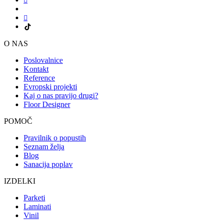
O NAS
Poslovalnice
Kontakt
Reference
Evropski projekti
Kaj o nas pravijo drugi?
Floor Designer
POMOČ
Pravilnik o popustih
Seznam želja
Blog
Sanacija poplav
IZDELKI
Parketi
Laminati
Vinil