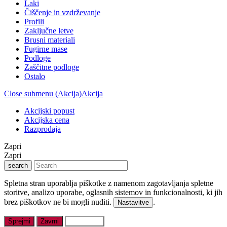
Laki
Čiščenje in vzdrževanje
Profili
Zaključne letve
Brusni materiali
Fugirne mase
Podloge
Zaščitne podloge
Ostalo
Close submenu (Akcija)
Akcija
Akcijski popust
Akcijska cena
Razprodaja
Zapri
Zapri
search
Spletna stran uporablja piškotke z namenom zagotavljanja spletne
storitve, analizo uporabe, oglasnih sistemov in funkcionalnosti, ki jih
brez piškotkov ne bi mogli nuditi.
.
Nastavitve
Sprejmi
Zavrni
Nastavitve