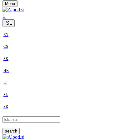
Menu
SL
EN
CS
SK
HR
IT
SL
SR
search