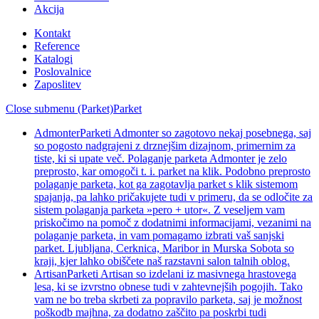
Akcija
Kontakt
Reference
Katalogi
Poslovalnice
Zaposlitev
Close submenu (Parket)
Parket
Admonter
Parketi Admonter so zagotovo nekaj posebnega, saj
so pogosto nadgrajeni z drznejšim dizajnom, primernim za
tiste, ki si upate več. Polaganje parketa Admonter je zelo
preprosto, kar omogoči t. i. parket na klik. Podobno preprosto
polaganje parketa, kot ga zagotavlja parket s klik sistemom
spajanja, pa lahko pričakujete tudi v primeru, da se odločite za
sistem polaganja parketa »pero + utor«. Z veseljem vam
priskočimo na pomoč z dodatnimi informacijami, vezanimi na
polaganje parketa, in vam pomagamo izbrati vaš sanjski
parket. Ljubljana, Cerknica, Maribor in Murska Sobota so
kraji, kjer lahko obiščete naš razstavni salon talnih oblog.
Artisan
Parketi Artisan so izdelani iz masivnega hrastovega
lesa, ki se izvrstno obnese tudi v zahtevnejših pogojih. Tako
vam ne bo treba skrbeti za popravilo parketa, saj je možnost
poškodb majhna, za dodatno zaščito pa poskrbi tudi