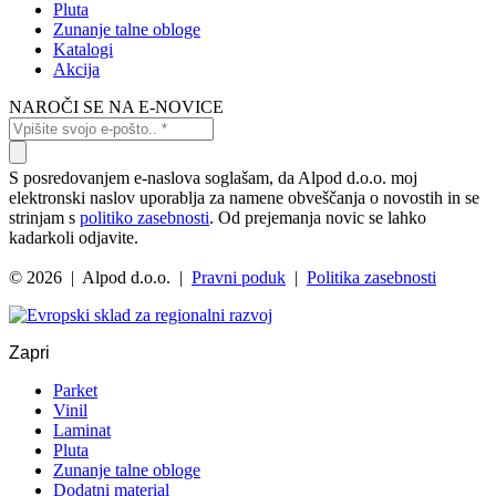
Pluta
Zunanje talne obloge
Katalogi
Akcija
NAROČI SE NA E-NOVICE
S posredovanjem e-naslova soglašam, da Alpod d.o.o. moj
elektronski naslov uporablja za namene obveščanja o novostih in se
strinjam s
politiko zasebnosti
. Od prejemanja novic se lahko
kadarkoli odjavite.
© 2026 | Alpod d.o.o. |
Pravni poduk
|
Politika zasebnosti
Zapri
Parket
Vinil
Laminat
Pluta
Zunanje talne obloge
Dodatni material