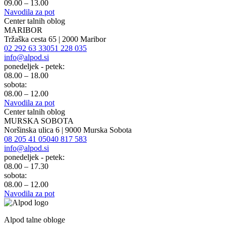
09.00 – 13.00
Navodila za pot
Center talnih oblog
MARIBOR
Tržaška cesta 65 | 2000 Maribor
02 292 63 33
051 228 035
info@alpod.si
ponedeljek - petek:
08.00 – 18.00
sobota:
08.00 – 12.00
Navodila za pot
Center talnih oblog
MURSKA SOBOTA
Noršinska ulica 6 | 9000 Murska Sobota
08 205 41 05
040 817 583
info@alpod.si
ponedeljek - petek:
08.00 – 17.30
sobota:
08.00 – 12.00
Navodila za pot
Alpod talne obloge