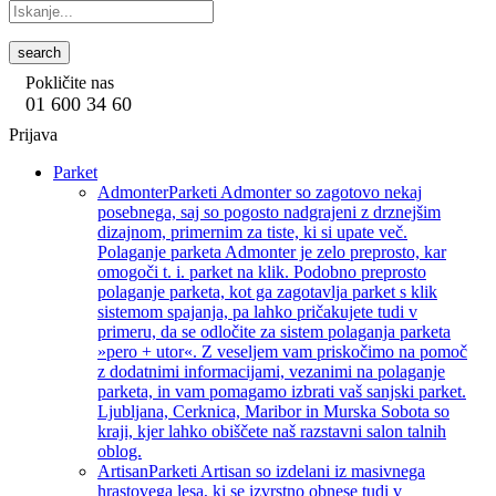
search
Pokličite nas
01 600 34 60
Prijava
Parket
Admonter
Parketi Admonter so zagotovo nekaj
posebnega, saj so pogosto nadgrajeni z drznejšim
dizajnom, primernim za tiste, ki si upate več.
Polaganje parketa Admonter je zelo preprosto, kar
omogoči t. i. parket na klik. Podobno preprosto
polaganje parketa, kot ga zagotavlja parket s klik
sistemom spajanja, pa lahko pričakujete tudi v
primeru, da se odločite za sistem polaganja parketa
»pero + utor«. Z veseljem vam priskočimo na pomoč
z dodatnimi informacijami, vezanimi na polaganje
parketa, in vam pomagamo izbrati vaš sanjski parket.
Ljubljana, Cerknica, Maribor in Murska Sobota so
kraji, kjer lahko obiščete naš razstavni salon talnih
oblog.
Artisan
Parketi Artisan so izdelani iz masivnega
hrastovega lesa, ki se izvrstno obnese tudi v