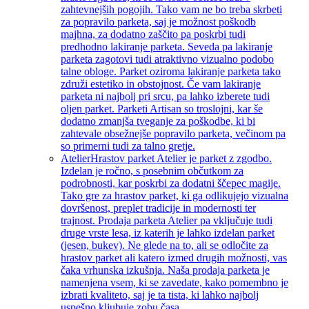
zahtevnejših pogojih. Tako vam ne bo treba skrbeti
za popravilo parketa, saj je možnost poškodb
majhna, za dodatno zaščito pa poskrbi tudi
predhodno lakiranje parketa. Seveda pa lakiranje
parketa zagotovi tudi atraktivno vizualno podobo
talne obloge. Parket oziroma lakiranje parketa tako
združi estetiko in obstojnost. Če vam lakiranje
parketa ni najbolj pri srcu, pa lahko izberete tudi
oljen parket. Parketi Artisan so troslojni, kar še
dodatno zmanjša tveganje za poškodbe, ki bi
zahtevale obsežnejše popravilo parketa, večinom pa
so primerni tudi za talno gretje.
Atelier
Hrastov parket Atelier je parket z zgodbo.
Izdelan je ročno, s posebnim občutkom za
podrobnosti, kar poskrbi za dodatni ščepec magije.
Tako gre za hrastov parket, ki ga odlikujejo vizualna
dovršenost, preplet tradicije in modernosti ter
trajnost. Prodaja parketa Atelier pa vključuje tudi
druge vrste lesa, iz katerih je lahko izdelan parket
(jesen, bukev). Ne glede na to, ali se odločite za
hrastov parket ali katero izmed drugih možnosti, vas
čaka vrhunska izkušnja. Naša prodaja parketa je
namenjena vsem, ki se zavedate, kako pomembno je
izbrati kvaliteto, saj je ta tista, ki lahko najbolj
uspešno kljubuje zobu časa.