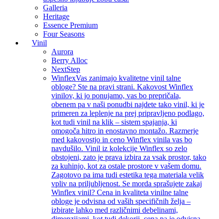
Galleria
Heritage
Essence Premium
Four Seasons
Vinil
Aurora
Berry Alloc
NextStep
Winflex
Vas zanimajo kvalitetne vinil talne
obloge? Ste na pravi strani. Kakovost Winflex
vinilov, ki jo ponujamo, vas bo prepričala,
obenem pa v naši ponudbi najdete tako vinil, ki je
primeren za leplenje na prej pripravljeno podlago,
kot tudi vinil na klik – sistem spajanja, ki
omogoča hitro in enostavno montažo. Razmerje
med kakovostjo in ceno Winflex vinila vas bo
navdušilo. Vinil iz kolekcije Winflex so zelo
obstojeni, zato je prava izbira za vsak prostor, tako
za kuhinjo, kot za ostale prostore v vašem domu.
Zagotovo pa ima tudi estetika tega materiala velik
vpliv na priljubljenost. Se morda sprašujete zakaj
Winflex vinil? Cena in kvaliteta vinilne talne
obloge je odvisna od vaših specifičnih želja –
izbirate lahko med različnimi debelinami,
dimenzijami, kot tudi dekorji, cena pa je odvisna