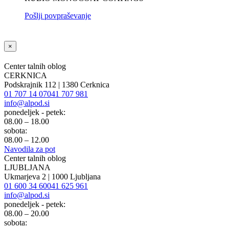
Pošlji povpraševanje
×
Center talnih oblog
CERKNICA
Podskrajnik 112 | 1380 Cerknica
01 707 14 07
041 707 981
info@alpod.si
ponedeljek - petek:
08.00 – 18.00
sobota:
08.00 – 12.00
Navodila za pot
Center talnih oblog
LJUBLJANA
Ukmarjeva 2 | 1000 Ljubljana
01 600 34 60
041 625 961
info@alpod.si
ponedeljek - petek:
08.00 – 20.00
sobota: