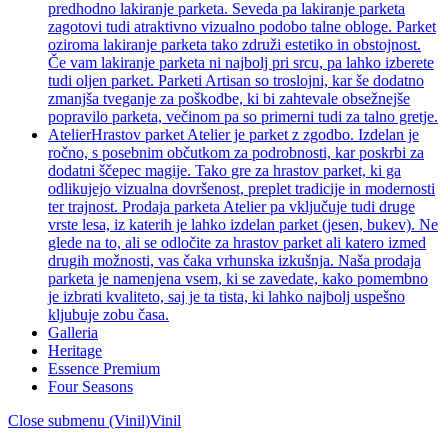
predhodno lakiranje parketa. Seveda pa lakiranje parketa
zagotovi tudi atraktivno vizualno podobo talne obloge. Parket
oziroma lakiranje parketa tako združi estetiko in obstojnost.
Če vam lakiranje parketa ni najbolj pri srcu, pa lahko izberete
tudi oljen parket. Parketi Artisan so troslojni, kar še dodatno
zmanjša tveganje za poškodbe, ki bi zahtevale obsežnejše
popravilo parketa, večinom pa so primerni tudi za talno gretje.
Atelier
Hrastov parket Atelier je parket z zgodbo. Izdelan je
ročno, s posebnim občutkom za podrobnosti, kar poskrbi za
dodatni ščepec magije. Tako gre za hrastov parket, ki ga
odlikujejo vizualna dovršenost, preplet tradicije in modernosti
ter trajnost. Prodaja parketa Atelier pa vključuje tudi druge
vrste lesa, iz katerih je lahko izdelan parket (jesen, bukev). Ne
glede na to, ali se odločite za hrastov parket ali katero izmed
drugih možnosti, vas čaka vrhunska izkušnja. Naša prodaja
parketa je namenjena vsem, ki se zavedate, kako pomembno
je izbrati kvaliteto, saj je ta tista, ki lahko najbolj uspešno
kljubuje zobu časa.
Galleria
Heritage
Essence Premium
Four Seasons
Close submenu (Vinil)
Vinil