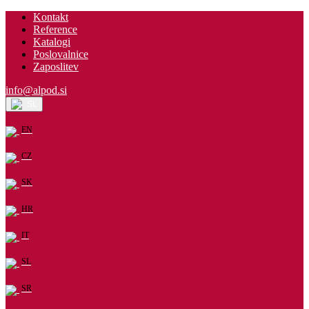
Kontakt
Reference
Katalogi
Poslovalnice
Zaposlitev
info@alpod.si
SL
EN
CZ
SK
HR
IT
SL
SR