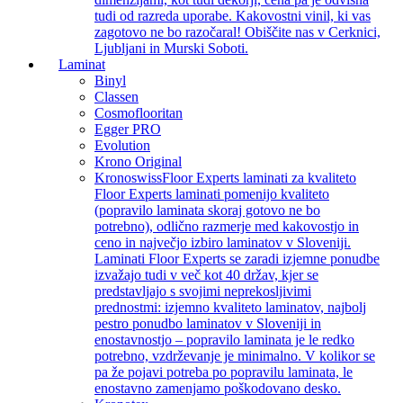
tudi od razreda uporabe. Kakovostni vinil, ki vas
zagotovo ne bo razočaral! Obiščite nas v Cerknici,
Ljubljani in Murski Soboti.
Laminat
Binyl
Classen
Cosmoflooritan
Egger PRO
Evolution
Krono Original
Kronoswiss
Floor Experts laminati za kvaliteto
Floor Experts laminati pomenijo kvaliteto
(popravilo laminata skoraj gotovo ne bo
potrebno), odlično razmerje med kakovostjo in
ceno in največjo izbiro laminatov v Sloveniji.
Laminati Floor Experts se zaradi izjemne ponudbe
izvažajo tudi v več kot 40 držav, kjer se
predstavljajo s svojimi neprekosljivimi
prednostmi: izjemno kvaliteto laminatov, najbolj
pestro ponudbo laminatov v Sloveniji in
enostavnostjo – popravilo laminata je le redko
potrebno, vzdrževanje je minimalno. V kolikor se
pa že pojavi potreba po popravilu laminata, le
enostavno zamenjamo poškodovano desko.