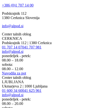
+386 (0)1 707 14 00
Podskrajnik 112
1380 Cerknica Slovenija
info@alpod.si
Center talnih oblog
CERKNICA
Podskrajnik 112 | 1380 Cerknica
01 707 14 07
041 707 981
info@alpod.si
ponedeljek - petek:
08.00 – 18.00
sobota:
08.00 – 12.00
Navodila za pot
Center talnih oblog
LJUBLJANA
Ukmarjeva 2 | 1000 Ljubljana
01 600 34 60
041 625 961
info@alpod.si
ponedeljek - petek:
08.00 – 20.00
sobota: