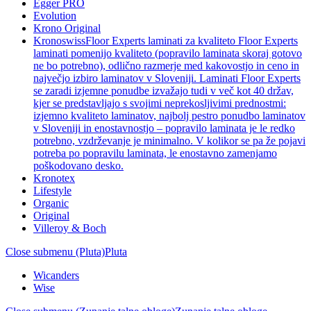
Egger PRO
Evolution
Krono Original
Kronoswiss
Floor Experts laminati za kvaliteto Floor Experts
laminati pomenijo kvaliteto (popravilo laminata skoraj gotovo
ne bo potrebno), odlično razmerje med kakovostjo in ceno in
največjo izbiro laminatov v Sloveniji. Laminati Floor Experts
se zaradi izjemne ponudbe izvažajo tudi v več kot 40 držav,
kjer se predstavljajo s svojimi neprekosljivimi prednostmi:
izjemno kvaliteto laminatov, najbolj pestro ponudbo laminatov
v Sloveniji in enostavnostjo – popravilo laminata je le redko
potrebno, vzdrževanje je minimalno. V kolikor se pa že pojavi
potreba po popravilu laminata, le enostavno zamenjamo
poškodovano desko.
Kronotex
Lifestyle
Organic
Original
Villeroy & Boch
Close submenu (Pluta)
Pluta
Wicanders
Wise