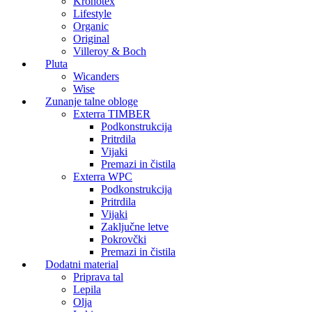
Kronotex
Lifestyle
Organic
Original
Villeroy & Boch
Pluta
Wicanders
Wise
Zunanje talne obloge
Exterra TIMBER
Podkonstrukcija
Pritrdila
Vijaki
Premazi in čistila
Exterra WPC
Podkonstrukcija
Pritrdila
Vijaki
Zaključne letve
Pokrovčki
Premazi in čistila
Dodatni material
Priprava tal
Lepila
Olja