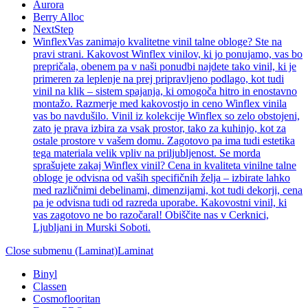
Aurora
Berry Alloc
NextStep
Winflex
Vas zanimajo kvalitetne vinil talne obloge? Ste na
pravi strani. Kakovost Winflex vinilov, ki jo ponujamo, vas bo
prepričala, obenem pa v naši ponudbi najdete tako vinil, ki je
primeren za leplenje na prej pripravljeno podlago, kot tudi
vinil na klik – sistem spajanja, ki omogoča hitro in enostavno
montažo. Razmerje med kakovostjo in ceno Winflex vinila
vas bo navdušilo. Vinil iz kolekcije Winflex so zelo obstojeni,
zato je prava izbira za vsak prostor, tako za kuhinjo, kot za
ostale prostore v vašem domu. Zagotovo pa ima tudi estetika
tega materiala velik vpliv na priljubljenost. Se morda
sprašujete zakaj Winflex vinil? Cena in kvaliteta vinilne talne
obloge je odvisna od vaših specifičnih želja – izbirate lahko
med različnimi debelinami, dimenzijami, kot tudi dekorji, cena
pa je odvisna tudi od razreda uporabe. Kakovostni vinil, ki
vas zagotovo ne bo razočaral! Obiščite nas v Cerknici,
Ljubljani in Murski Soboti.
Close submenu (Laminat)
Laminat
Binyl
Classen
Cosmoflooritan