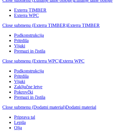
Close submenu (Zunanje talne obloge)
Zunanje talne obloge
Exterra TIMBER
Exterra WPC
Close submenu (Exterra TIMBER)
Exterra TIMBER
Podkonstrukcija
Pritrdila
Vijaki
Premazi in čistila
Close submenu (Exterra WPC)
Exterra WPC
Podkonstrukcija
Pritrdila
Vijaki
Zaključne letve
Pokrovčki
Premazi in čistila
Close submenu (Dodatni material)
Dodatni material
Priprava tal
Lepila
Olja