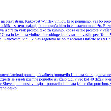
e na pravi strani. Kakovost Winflex vinilov, ki jo ponujamo, vas bo prep
il na klik – sistem spajanja, ki omogoča hitro in enostavno montažo. Ra
rava izbira za vsak prostor, tako za kuhinjo, kot za ostale prostore v va
? Cena in kvaliteta vinilne talne obloge je odvisna od vaših specifičnih 
e. Kakovostni vinil, ki vas zagotovo ne bo razočaral! Obiščite nas v Ce
Experts laminati pomenijo kvaliteto (popravilo laminata skoraj gotovo 
Experts se zaradi izjemne ponudbe izvažajo tudi v več kot 40 držav, kjer
v Sloveniji in enostavnostjo – popravilo laminata je le redko potrebno,
vano desko.