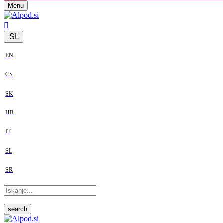
Menu
SL
EN
CS
SK
HR
IT
SL
SR
search