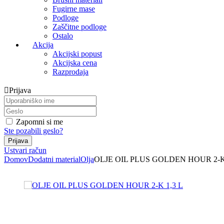
Fugirne mase
Podloge
Zaščitne podloge
Ostalo
Akcija
Akcijski popust
Akcijska cena
Razprodaja
Prijava
Zapomni si me
Ste pozabili geslo?
Ustvari račun
Domov
Dodatni material
Olja
OLJE OIL PLUS GOLDEN HOUR 2-K 