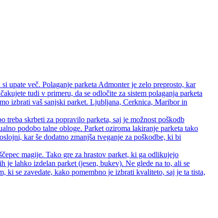
 si upate več. Polaganje parketa Admonter je zelo preprosto, kar
čakujete tudi v primeru, da se odločite za sistem polaganja parketa
 izbrati vaš sanjski parket. Ljubljana, Cerknica, Maribor in
bo treba skrbeti za popravilo parketa, saj je možnost poškodb
zualno podobo talne obloge. Parket oziroma lakiranje parketa tako
 troslojni, kar še dodatno zmanjša tveganje za poškodbe, ki bi
ščepec magije. Tako gre za hrastov parket, ki ga odlikujejo
rih je lahko izdelan parket (jesen, bukev). Ne glede na to, ali se
ki se zavedate, kako pomembno je izbrati kvaliteto, saj je ta tista,