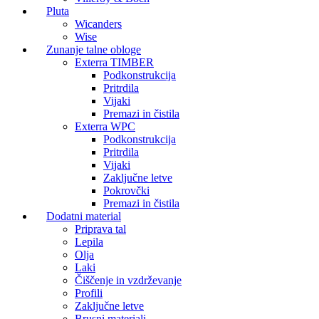
Pluta
Wicanders
Wise
Zunanje talne obloge
Exterra TIMBER
Podkonstrukcija
Pritrdila
Vijaki
Premazi in čistila
Exterra WPC
Podkonstrukcija
Pritrdila
Vijaki
Zaključne letve
Pokrovčki
Premazi in čistila
Dodatni material
Priprava tal
Lepila
Olja
Laki
Čiščenje in vzdrževanje
Profili
Zaključne letve
Brusni materiali