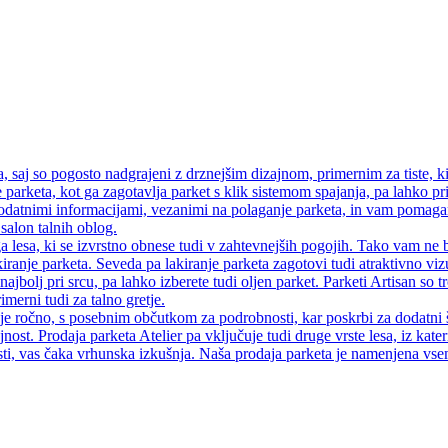
saj so pogosto nadgrajeni z drznejšim dizajnom, primernim za tiste, ki
 parketa, kot ga zagotavlja parket s klik sistemom spajanja, pa lahko pri
atnimi informacijami, vezanimi na polaganje parketa, in vam pomagamo
salon talnih oblog.
a lesa, ki se izvrstno obnese tudi v zahtevnejših pogojih. Tako vam ne 
iranje parketa. Seveda pa lakiranje parketa zagotovi tudi atraktivno vi
najbolj pri srcu, pa lahko izberete tudi oljen parket. Parketi Artisan so
merni tudi za talno gretje.
 je ročno, s posebnim občutkom za podrobnosti, kar poskrbi za dodatni 
jnost. Prodaja parketa Atelier pa vključuje tudi druge vrste lesa, iz kate
ti, vas čaka vrhunska izkušnja. Naša prodaja parketa je namenjena vsem, 