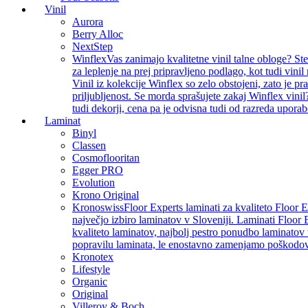
Vinil
Aurora
Berry Alloc
NextStep
Winflex
Vas zanimajo kvalitetne vinil talne obloge? St
za leplenje na prej pripravljeno podlago, kot tudi vin
Vinil iz kolekcije Winflex so zelo obstojeni, zato je p
priljubljenost. Se morda sprašujete zakaj Winflex vinil
tudi dekorji, cena pa je odvisna tudi od razreda uporab
Laminat
Binyl
Classen
Cosmoflooritan
Egger PRO
Evolution
Krono Original
Kronoswiss
Floor Experts laminati za kvaliteto Floor 
največjo izbiro laminatov v Sloveniji. Laminati Floor 
kvaliteto laminatov, najbolj pestro ponudbo laminatov 
popravilu laminata, le enostavno zamenjamo poškodo
Kronotex
Lifestyle
Organic
Original
Villeroy & Boch