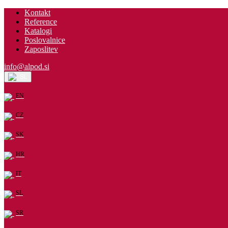
Kontakt
Reference
Katalogi
Poslovalnice
Zaposlitev
info@alpod.si
SL
EN
CZ
SK
HR
IT
SL
SR