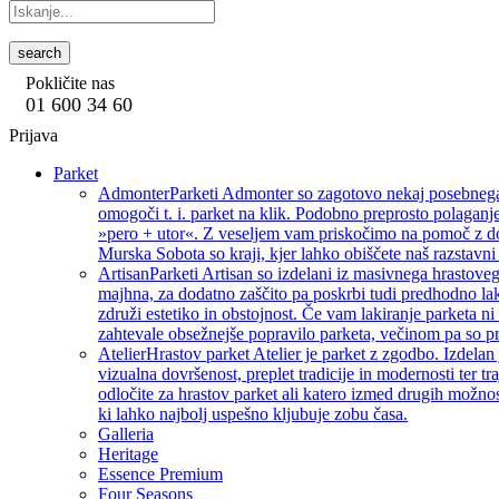
search
Pokličite nas
01 600 34 60
Prijava
Parket
Admonter
Parketi Admonter so zagotovo nekaj posebnega, 
omogoči t. i. parket na klik. Podobno preprosto polaganje
»pero + utor«. Z veseljem vam priskočimo na pomoč z dod
Murska Sobota so kraji, kjer lahko obiščete naš razstavni 
Artisan
Parketi Artisan so izdelani iz masivnega hrastoveg
majhna, za dodatno zaščito pa poskrbi tudi predhodno lak
združi estetiko in obstojnost. Če vam lakiranje parketa ni 
zahtevale obsežnejše popravilo parketa, večinom pa so pri
Atelier
Hrastov parket Atelier je parket z zgodbo. Izdelan
vizualna dovršenost, preplet tradicije in modernosti ter tra
odločite za hrastov parket ali katero izmed drugih možnos
ki lahko najbolj uspešno kljubuje zobu časa.
Galleria
Heritage
Essence Premium
Four Seasons