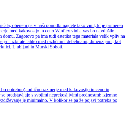
ričala, obenem pa v naši ponudbi najdete tako vinil, ki je primeren
zmerje med kakovostjo in ceno Winflex vinila vas bo navdušilo.
šem domu. Zagotovo pa ima tudi estetika tega materiala velik vpliv na
želja – izbirate lahko med različnimi debelinami, dimenzijami, kot
rknici, Ljubljani in Murski Soboti.
ne bo potrebno), odlično razmerje med kakovostjo in ceno in
 se predstavljajo s svojimi neprekosljivimi prednostmi: izjemno
 vzdrževanje je minimalno. V kolikor se pa že pojavi potreba po