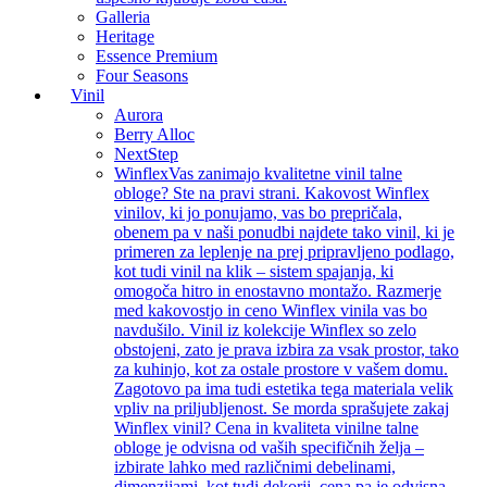
Galleria
Heritage
Essence Premium
Four Seasons
Vinil
Aurora
Berry Alloc
NextStep
Winflex
Vas zanimajo kvalitetne vinil talne
obloge? Ste na pravi strani. Kakovost Winflex
vinilov, ki jo ponujamo, vas bo prepričala,
obenem pa v naši ponudbi najdete tako vinil, ki je
primeren za leplenje na prej pripravljeno podlago,
kot tudi vinil na klik – sistem spajanja, ki
omogoča hitro in enostavno montažo. Razmerje
med kakovostjo in ceno Winflex vinila vas bo
navdušilo. Vinil iz kolekcije Winflex so zelo
obstojeni, zato je prava izbira za vsak prostor, tako
za kuhinjo, kot za ostale prostore v vašem domu.
Zagotovo pa ima tudi estetika tega materiala velik
vpliv na priljubljenost. Se morda sprašujete zakaj
Winflex vinil? Cena in kvaliteta vinilne talne
obloge je odvisna od vaših specifičnih želja –
izbirate lahko med različnimi debelinami,
dimenzijami, kot tudi dekorji, cena pa je odvisna