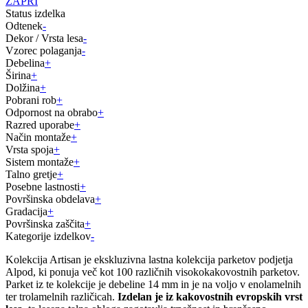
ZAPRI
Status izdelka
Odtenek
-
Dekor / Vrsta lesa
-
Vzorec polaganja
-
Debelina
+
Širina
+
Dolžina
+
Pobrani rob
+
Odpornost na obrabo
+
Razred uporabe
+
Način montaže
+
Vrsta spoja
+
Sistem montaže
+
Talno gretje
+
Posebne lastnosti
+
Površinska obdelava
+
Gradacija
+
Površinska zaščita
+
Kategorije izdelkov
-
Kolekcija Artisan je ekskluzivna lastna kolekcija parketov podjetja
Alpod, ki ponuja več kot 100 različnih visokokakovostnih parketov.
Parket iz te kolekcije je debeline 14 mm in je na voljo v enolamelnih
ter trolamelnih različicah.
Izdelan je iz kakovostnih evropskih vrst