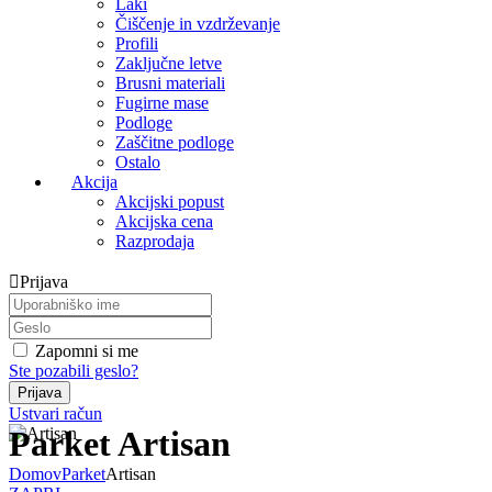
Laki
Čiščenje in vzdrževanje
Profili
Zaključne letve
Brusni materiali
Fugirne mase
Podloge
Zaščitne podloge
Ostalo
Akcija
Akcijski popust
Akcijska cena
Razprodaja
Prijava
Zapomni si me
Ste pozabili geslo?
Ustvari račun
Parket Artisan
Domov
Parket
Artisan