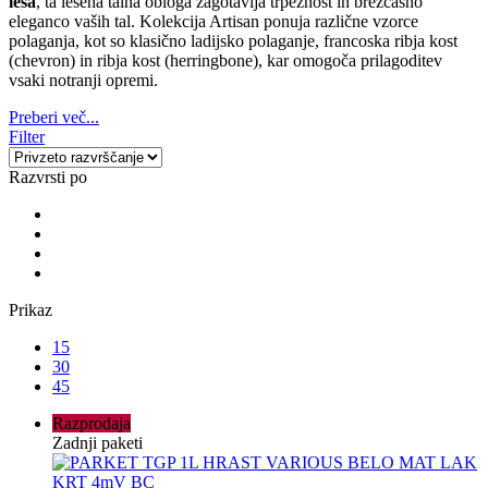
lesa
, ta lesena talna obloga zagotavlja trpežnost in brezčasno
eleganco vaših tal. Kolekcija Artisan ponuja različne vzorce
polaganja, kot so klasično ladijsko polaganje, francoska ribja kost
(chevron) in ribja kost (herringbone), kar omogoča prilagoditev
vsaki notranji opremi.
Preberi več...
Filter
Razvrsti po
Prikaz
15
30
45
Razprodaja
Zadnji paketi