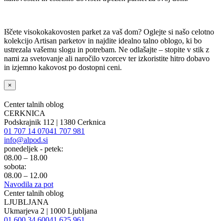
Iščete visokokakovosten parket za vaš dom? Oglejte si našo celotno
kolekcijo Artisan parketov in najdite idealno talno oblogo, ki bo
ustrezala vašemu slogu in potrebam. Ne odlašajte – stopite v stik z
nami za svetovanje ali naročilo vzorcev ter izkoristite hitro dobavo
in izjemno kakovost po dostopni ceni.
×
Center talnih oblog
CERKNICA
Podskrajnik 112 | 1380 Cerknica
01 707 14 07
041 707 981
info@alpod.si
ponedeljek - petek:
08.00 – 18.00
sobota:
08.00 – 12.00
Navodila za pot
Center talnih oblog
LJUBLJANA
Ukmarjeva 2 | 1000 Ljubljana
01 600 34 60
041 625 961