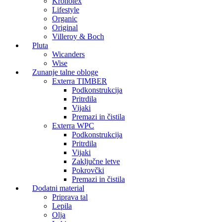
Kronotex
Lifestyle
Organic
Original
Villeroy & Boch
Pluta
Wicanders
Wise
Zunanje talne obloge
Exterra TIMBER
Podkonstrukcija
Pritrdila
Vijaki
Premazi in čistila
Exterra WPC
Podkonstrukcija
Pritrdila
Vijaki
Zaključne letve
Pokrovčki
Premazi in čistila
Dodatni material
Priprava tal
Lepila
Olja