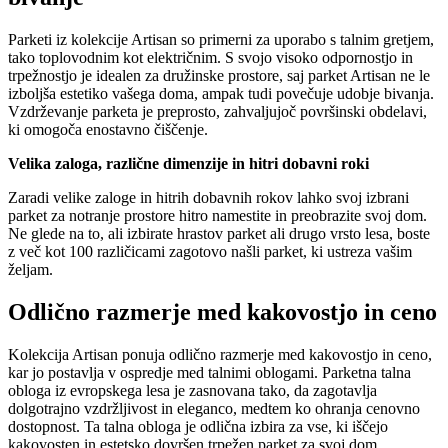
Parketi iz kolekcije Artisan so primerni za uporabo s talnim gretjem,
tako toplovodnim kot električnim. S svojo visoko odpornostjo in
trpežnostjo je idealen za družinske prostore, saj parket Artisan ne le
izboljša estetiko vašega doma, ampak tudi povečuje udobje bivanja.
Vzdrževanje parketa je preprosto, zahvaljujoč površinski obdelavi,
ki omogoča enostavno čiščenje.
Velika zaloga, različne dimenzije in hitri dobavni roki
Zaradi velike zaloge in hitrih dobavnih rokov lahko svoj izbrani
parket za notranje prostore hitro namestite in preobrazite svoj dom.
Ne glede na to, ali izbirate hrastov parket ali drugo vrsto lesa, boste
z več kot 100 različicami zagotovo našli parket, ki ustreza vašim
željam.
Odlično razmerje med kakovostjo in ceno
Kolekcija Artisan ponuja odlično razmerje med kakovostjo in ceno,
kar jo postavlja v ospredje med talnimi oblogami. Parketna talna
obloga iz evropskega lesa je zasnovana tako, da zagotavlja
dolgotrajno vzdržljivost in eleganco, medtem ko ohranja cenovno
dostopnost. Ta talna obloga je odlična izbira za vse, ki iščejo
kakovosten in estetsko dovršen trpežen parket za svoj dom.