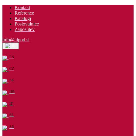
Kontakt
Reference
Katalogi
Poslovalnice
Zaposlitev
info@alpod.si
SL
EN
CZ
SK
HR
IT
SL
SR