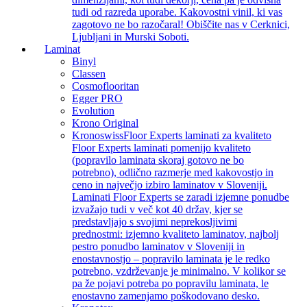
tudi od razreda uporabe. Kakovostni vinil, ki vas
zagotovo ne bo razočaral! Obiščite nas v Cerknici,
Ljubljani in Murski Soboti.
Laminat
Binyl
Classen
Cosmoflooritan
Egger PRO
Evolution
Krono Original
Kronoswiss
Floor Experts laminati za kvaliteto
Floor Experts laminati pomenijo kvaliteto
(popravilo laminata skoraj gotovo ne bo
potrebno), odlično razmerje med kakovostjo in
ceno in največjo izbiro laminatov v Sloveniji.
Laminati Floor Experts se zaradi izjemne ponudbe
izvažajo tudi v več kot 40 držav, kjer se
predstavljajo s svojimi neprekosljivimi
prednostmi: izjemno kvaliteto laminatov, najbolj
pestro ponudbo laminatov v Sloveniji in
enostavnostjo – popravilo laminata je le redko
potrebno, vzdrževanje je minimalno. V kolikor se
pa že pojavi potreba po popravilu laminata, le
enostavno zamenjamo poškodovano desko.