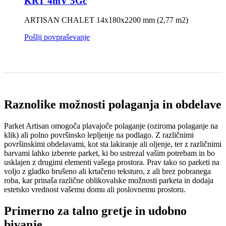
KRT 4mV 5Gc
ARTISAN CHALET 14x180x2200 mm (2,77 m2)
Pošlji povpraševanje
Raznolike možnosti polaganja in obdelave
Parket Artisan omogoča plavajoče polaganje (oziroma polaganje na
klik) ali polno površinsko lepljenje na podlago. Z različnimi
površinskimi obdelavami, kot sta lakiranje ali oljenje, ter z različnimi
barvami lahko izberete parket, ki bo ustrezal vašim potrebam in bo
usklajen z drugimi elementi vašega prostora. Prav tako so parketi na
voljo z gladko brušeno ali krtačeno teksturo, z ali brez pobranega
roba, kar prinaša različne oblikovalske možnosti parketa in dodaja
estetsko vrednost vašemu domu ali poslovnemu prostoru.
Primerno za talno gretje in udobno
bivanje