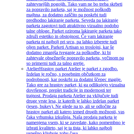
zahtevnejših pogojih. Tako vam ne bo treba skrbeti
za popravilo parketa, saj je možnost poškodb
majhna, za dodatno zaščito pa poskrbi tudi
predhodno lakiranje parketa. Seveda pa lakiranje
parketa zagotovi tudi atraktivno vizualno podobo
talne obloge. Parket oziroma lakiranje parketa tako
združi estetiko in obstojnost. Če vam lakiranje
parketa ni najbolj pri srcu, pa lahko izberete tudi
oljen parket. Parketi Artisan so troslojni, kar še
dodatno zmanjša tveganje za poškodbe, ki bi
zahtevale obsežnejše popravilo parketa, večinom pa
so primerni tudi za talno gretje.
Atelier
Hrastov parket Atelier je parket z zgodbo.
Izdelan je ročno, s posebnim občutkom za
podrobnosti, kar poskrbi za dodatni ščepec magije.
Tako gre za hrastov parket, ki ga odlikujejo vizualna
dovršenost, preplet tradicije in modernosti ter
trajnost. Prodaja parketa Atelier pa vključuje tudi
druge vrste lesa, iz katerih je lahko izdelan parket
(jesen, bukev). Ne glede na to, ali se odločite za
hrastov parket ali katero izmed drugih možnosti, vas
čaka vrhunska izkušnja. Naša prodaja parketa je
namenjena vsem, ki se zavedate, kako pomembno je
izbrati kvaliteto, saj je ta tista, ki lahko najbolj
uspešno kljubuje zobu časa.