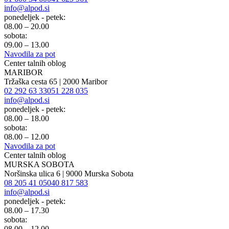
info@alpod.si
ponedeljek - petek:
08.00 – 20.00
sobota:
09.00 – 13.00
Navodila za pot
Center talnih oblog
MARIBOR
Tržaška cesta 65 | 2000 Maribor
02 292 63 33
051 228 035
info@alpod.si
ponedeljek - petek:
08.00 – 18.00
sobota:
08.00 – 12.00
Navodila za pot
Center talnih oblog
MURSKA SOBOTA
Noršinska ulica 6 | 9000 Murska Sobota
08 205 41 05
040 817 583
info@alpod.si
ponedeljek - petek:
08.00 – 17.30
sobota:
08.00 – 12.00