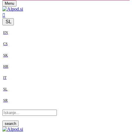
Menu
SL
EN
CS
SK
HR
IT
SL
SR
search