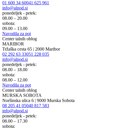
01 600 34 60
041 625 961
info@alpod.si
ponedeljek - petek:
08.00 – 20.00
sobota:
09.00 – 13.00
Navodila za pot
Center talnih oblog
MARIBOR
Tržaška cesta 65 | 2000 Maribor
02 292 63 33
051 228 035
info@alpod.si
ponedeljek - petek:
08.00 – 18.00
sobota:
08.00 – 12.00
Navodila za pot
Center talnih oblog
MURSKA SOBOTA
Noršinska ulica 6 | 9000 Murska Sobota
08 205 41 05
040 817 583
info@alpod.si
ponedeljek - petek:
08.00 – 17.30
sobota: