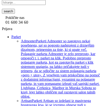
search
Pokličite nas
01 600 34 60
Prijava
Parket
Admonter
Parketi Admonter so zagotovo nekaj
posebnega, saj so pogosto nadgrajeni z drznejšim
dizajnom, primernim za tiste, ki si upate več.
Polaganje parketa Admonter je zelo preprosto, kar
omogoči t. i. parket na klik. Podobno preprosto
polaganje parketa, kot ga zagotavlja parket s klik
sistemom spajanja, pa lahko pričakujete tudi v
primeru, da se odločite za sistem polaganja parketa
»pero + utor«. Z veseljem vam priskočimo na pomoč
z dodatnimi informacijami, vezanimi na polaganje
parketa, in vam pomagamo izbrati vaš sanjski parket.
Ljubljana, Cerknica, Maribor in Murska Sobota so
kraji, kjer lahko obiščete naš razstavni salon talnih
oblog.
Artisan
Parketi Artisan so izdelani iz masivnega
hrastovega lesa, ki se izvrstno obnese tudi v