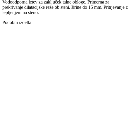
Vodoodporna letev za zaključek talne obloge. Primerna za
prekrivanje dilatacijske reže ob steni, širine do 15 mm. Pritrjevanje z
lepljenjem na steno.
Podobni izdelki
LETEV HDF
DEKOR F050
58X18 H61 WR
LETEV HDF
DEKOR F070
58X18 H61 WR
LETEV 0002