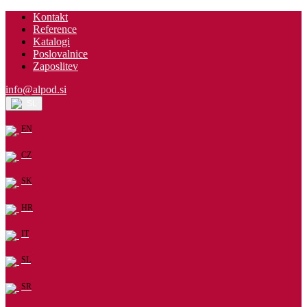
Kontakt
Reference
Katalogi
Poslovalnice
Zaposlitev
info@alpod.si
SL
EN
CZ
SK
HR
IT
SL
SR