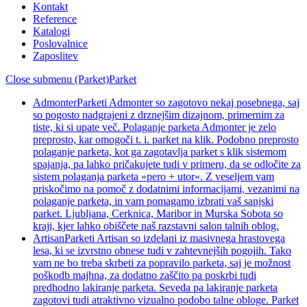
Kontakt
Reference
Katalogi
Poslovalnice
Zaposlitev
Close submenu (Parket)
Parket
Admonter
Parketi Admonter so zagotovo nekaj posebnega, saj
so pogosto nadgrajeni z drznejšim dizajnom, primernim za
tiste, ki si upate več. Polaganje parketa Admonter je zelo
preprosto, kar omogoči t. i. parket na klik. Podobno preprosto
polaganje parketa, kot ga zagotavlja parket s klik sistemom
spajanja, pa lahko pričakujete tudi v primeru, da se odločite za
sistem polaganja parketa »pero + utor«. Z veseljem vam
priskočimo na pomoč z dodatnimi informacijami, vezanimi na
polaganje parketa, in vam pomagamo izbrati vaš sanjski
parket. Ljubljana, Cerknica, Maribor in Murska Sobota so
kraji, kjer lahko obiščete naš razstavni salon talnih oblog.
Artisan
Parketi Artisan so izdelani iz masivnega hrastovega
lesa, ki se izvrstno obnese tudi v zahtevnejših pogojih. Tako
vam ne bo treba skrbeti za popravilo parketa, saj je možnost
poškodb majhna, za dodatno zaščito pa poskrbi tudi
predhodno lakiranje parketa. Seveda pa lakiranje parketa
zagotovi tudi atraktivno vizualno podobo talne obloge. Parket