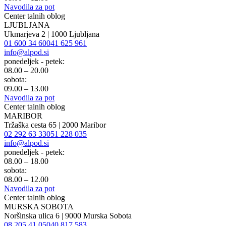
Navodila za pot
Center talnih oblog
LJUBLJANA
Ukmarjeva 2 | 1000 Ljubljana
01 600 34 60
041 625 961
info@alpod.si
ponedeljek - petek:
08.00 – 20.00
sobota:
09.00 – 13.00
Navodila za pot
Center talnih oblog
MARIBOR
Tržaška cesta 65 | 2000 Maribor
02 292 63 33
051 228 035
info@alpod.si
ponedeljek - petek:
08.00 – 18.00
sobota:
08.00 – 12.00
Navodila za pot
Center talnih oblog
MURSKA SOBOTA
Noršinska ulica 6 | 9000 Murska Sobota
08 205 41 05
040 817 583