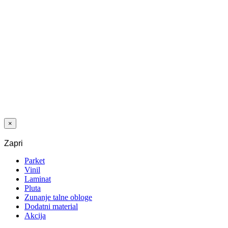
ČRNA PRINT
PVC NATIČNA
59 MM
LETEV ALU
TALNA
2700x70x18
×
Zapri
Parket
Vinil
Laminat
Pluta
Zunanje talne obloge
Dodatni material
Akcija