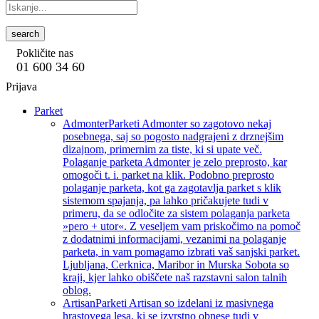
search
Pokličite nas
01 600 34 60
Prijava
Parket
Admonter
Parketi Admonter so zagotovo nekaj
posebnega, saj so pogosto nadgrajeni z drznejšim
dizajnom, primernim za tiste, ki si upate več.
Polaganje parketa Admonter je zelo preprosto, kar
omogoči t. i. parket na klik. Podobno preprosto
polaganje parketa, kot ga zagotavlja parket s klik
sistemom spajanja, pa lahko pričakujete tudi v
primeru, da se odločite za sistem polaganja parketa
»pero + utor«. Z veseljem vam priskočimo na pomoč
z dodatnimi informacijami, vezanimi na polaganje
parketa, in vam pomagamo izbrati vaš sanjski parket.
Ljubljana, Cerknica, Maribor in Murska Sobota so
kraji, kjer lahko obiščete naš razstavni salon talnih
oblog.
Artisan
Parketi Artisan so izdelani iz masivnega
hrastovega lesa, ki se izvrstno obnese tudi v