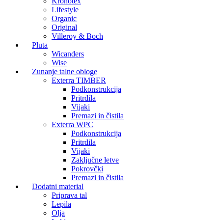
Kronotex
Lifestyle
Organic
Original
Villeroy & Boch
Pluta
Wicanders
Wise
Zunanje talne obloge
Exterra TIMBER
Podkonstrukcija
Pritrdila
Vijaki
Premazi in čistila
Exterra WPC
Podkonstrukcija
Pritrdila
Vijaki
Zaključne letve
Pokrovčki
Premazi in čistila
Dodatni material
Priprava tal
Lepila
Olja