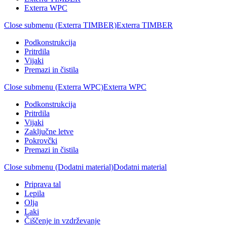
Exterra WPC
Close submenu (Exterra TIMBER)
Exterra TIMBER
Podkonstrukcija
Pritrdila
Vijaki
Premazi in čistila
Close submenu (Exterra WPC)
Exterra WPC
Podkonstrukcija
Pritrdila
Vijaki
Zaključne letve
Pokrovčki
Premazi in čistila
Close submenu (Dodatni material)
Dodatni material
Priprava tal
Lepila
Olja
Laki
Čiščenje in vzdrževanje