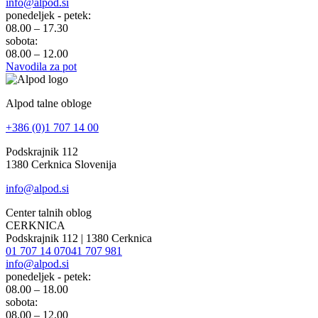
info@alpod.si
ponedeljek - petek:
08.00 – 17.30
sobota:
08.00 – 12.00
Navodila za pot
Alpod talne obloge
+386 (0)1 707 14 00
Podskrajnik 112
1380 Cerknica Slovenija
info@alpod.si
Center talnih oblog
CERKNICA
Podskrajnik 112 | 1380 Cerknica
01 707 14 07
041 707 981
info@alpod.si
ponedeljek - petek:
08.00 – 18.00
sobota:
08.00 – 12.00