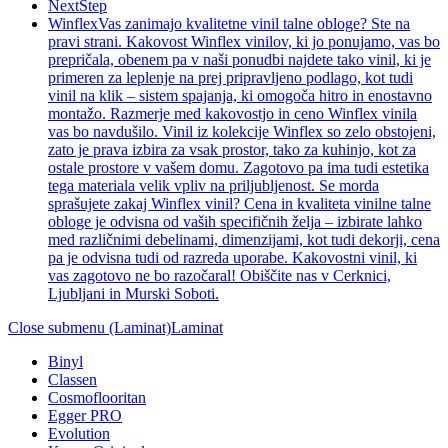
NextStep
Winflex
Vas zanimajo kvalitetne vinil talne obloge? Ste na
pravi strani. Kakovost Winflex vinilov, ki jo ponujamo, vas bo
prepričala, obenem pa v naši ponudbi najdete tako vinil, ki je
primeren za leplenje na prej pripravljeno podlago, kot tudi
vinil na klik – sistem spajanja, ki omogoča hitro in enostavno
montažo. Razmerje med kakovostjo in ceno Winflex vinila
vas bo navdušilo. Vinil iz kolekcije Winflex so zelo obstojeni,
zato je prava izbira za vsak prostor, tako za kuhinjo, kot za
ostale prostore v vašem domu. Zagotovo pa ima tudi estetika
tega materiala velik vpliv na priljubljenost. Se morda
sprašujete zakaj Winflex vinil? Cena in kvaliteta vinilne talne
obloge je odvisna od vaših specifičnih želja – izbirate lahko
med različnimi debelinami, dimenzijami, kot tudi dekorji, cena
pa je odvisna tudi od razreda uporabe. Kakovostni vinil, ki
vas zagotovo ne bo razočaral! Obiščite nas v Cerknici,
Ljubljani in Murski Soboti.
Close submenu (Laminat)
Laminat
Binyl
Classen
Cosmoflooritan
Egger PRO
Evolution