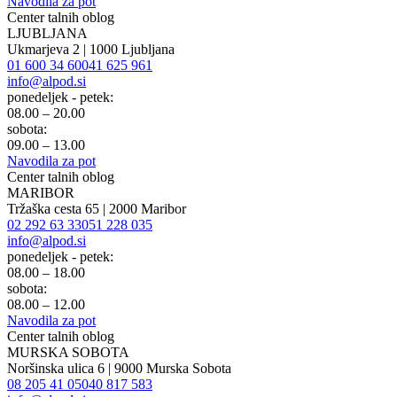
Navodila za pot
Center talnih oblog
LJUBLJANA
Ukmarjeva 2 | 1000 Ljubljana
01 600 34 60
041 625 961
info@alpod.si
ponedeljek - petek:
08.00 – 20.00
sobota:
09.00 – 13.00
Navodila za pot
Center talnih oblog
MARIBOR
Tržaška cesta 65 | 2000 Maribor
02 292 63 33
051 228 035
info@alpod.si
ponedeljek - petek:
08.00 – 18.00
sobota:
08.00 – 12.00
Navodila za pot
Center talnih oblog
MURSKA SOBOTA
Noršinska ulica 6 | 9000 Murska Sobota
08 205 41 05
040 817 583