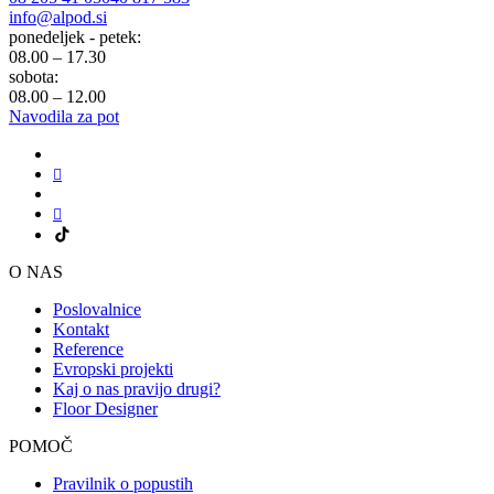
info@alpod.si
ponedeljek - petek:
08.00 – 17.30
sobota:
08.00 – 12.00
Navodila za pot
O NAS
Poslovalnice
Kontakt
Reference
Evropski projekti
Kaj o nas pravijo drugi?
Floor Designer
POMOČ
Pravilnik o popustih