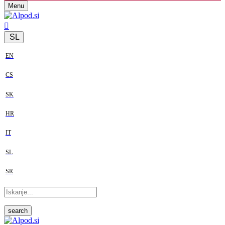
Menu
SL
EN
CS
SK
HR
IT
SL
SR
search