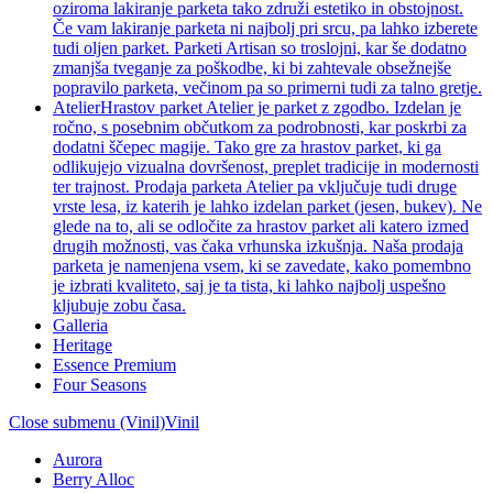
oziroma lakiranje parketa tako združi estetiko in obstojnost.
Če vam lakiranje parketa ni najbolj pri srcu, pa lahko izberete
tudi oljen parket. Parketi Artisan so troslojni, kar še dodatno
zmanjša tveganje za poškodbe, ki bi zahtevale obsežnejše
popravilo parketa, večinom pa so primerni tudi za talno gretje.
Atelier
Hrastov parket Atelier je parket z zgodbo. Izdelan je
ročno, s posebnim občutkom za podrobnosti, kar poskrbi za
dodatni ščepec magije. Tako gre za hrastov parket, ki ga
odlikujejo vizualna dovršenost, preplet tradicije in modernosti
ter trajnost. Prodaja parketa Atelier pa vključuje tudi druge
vrste lesa, iz katerih je lahko izdelan parket (jesen, bukev). Ne
glede na to, ali se odločite za hrastov parket ali katero izmed
drugih možnosti, vas čaka vrhunska izkušnja. Naša prodaja
parketa je namenjena vsem, ki se zavedate, kako pomembno
je izbrati kvaliteto, saj je ta tista, ki lahko najbolj uspešno
kljubuje zobu časa.
Galleria
Heritage
Essence Premium
Four Seasons
Close submenu (Vinil)
Vinil
Aurora
Berry Alloc