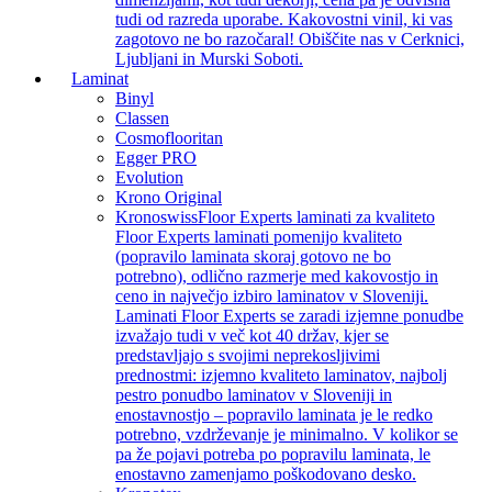
tudi od razreda uporabe. Kakovostni vinil, ki vas
zagotovo ne bo razočaral! Obiščite nas v Cerknici,
Ljubljani in Murski Soboti.
Laminat
Binyl
Classen
Cosmoflooritan
Egger PRO
Evolution
Krono Original
Kronoswiss
Floor Experts laminati za kvaliteto
Floor Experts laminati pomenijo kvaliteto
(popravilo laminata skoraj gotovo ne bo
potrebno), odlično razmerje med kakovostjo in
ceno in največjo izbiro laminatov v Sloveniji.
Laminati Floor Experts se zaradi izjemne ponudbe
izvažajo tudi v več kot 40 držav, kjer se
predstavljajo s svojimi neprekosljivimi
prednostmi: izjemno kvaliteto laminatov, najbolj
pestro ponudbo laminatov v Sloveniji in
enostavnostjo – popravilo laminata je le redko
potrebno, vzdrževanje je minimalno. V kolikor se
pa že pojavi potreba po popravilu laminata, le
enostavno zamenjamo poškodovano desko.