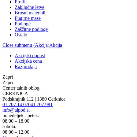
Profili
Zaključne letve
Brusni materiali
Fugirne mase
Podloge
Zaščitne podloge
Ostalo
Close submenu (Akcija)
Akcija
Akcijski popust
Akcijska cena
Razprodaja
Zapri
Zapri
Center talnih oblog
CERKNICA
Podskrajnik 112 | 1380 Cerknica
01 707 14 07
041 707 981
info@alpod.si
ponedeljek - petek:
08.00 – 18.00
sobota:
08.00 – 12.00