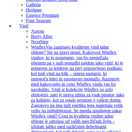
Galleria
Heritage
Essence Premium
Four Seasons
Vinil
Aurora
Berry Alloc
NextStep
Winflex
Vas zanimajo kvalitetne vinil talne
obloge? Ste na pravi strani. Kakovost Winflex
vinilov, ki jo ponujamo, vas bo prepričala,
obenem pa v naši ponudbi najdete tako vinil, ki je
primeren za leplenje na prej pripravljeno podlago,
kot tudi vinil na klik – sistem spajanja, ki
omogoča hitro in enostavno montažo. Razmerje
med kakovostjo in ceno Winflex vinila vas bo
navdušilo. Vinil iz kolekcije Winflex so zelo
obstojeni, zato je prava izbira za vsak prostor, tako
za kuhinjo, kot za ostale prostore v vašem domu.
Zagotovo pa ima tudi estetika tega materiala velik
vpliv na priljubljenost. Se morda sprašujete zakaj
Winflex vinil? Cena in kvaliteta vinilne talne
obloge je odvisna od vaših specifičnih želja –
izbirate lahko med različnimi debelinami,
dimenzijami, kot tudi dekorji, cena pa je odvisna