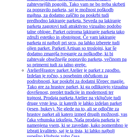
zahtevnejših pogojih. Tako vam ne bo treba skrbeti
za popravilo parketa, saj je možnost poškodb
majhna, za dodatno zaščito pa poskrbi tudi
predhodno lakiranje parketa. Seveda pa lakiranje
parketa zagotovi tudi atraktivno vizualno podobo
talne obloge. Parket oziroma lakiranje parketa tako
združi estetiko in obstojnost. Če vam lakiranje
parketa ni najbolj pri srcu, pa lahko izberete tudi
oljen parket. Parketi Artisan so troslojni, kar še
dodatno zmanjša tveganje za poškodbe, ki bi
zahtevale obsežnejše popravilo parketa, večinom pa
so primerni tudi za talno gretje.
Atelier
Hrastov parket Atelier je parket z zgodbo.
Izdelan je ročno, s posebnim občutkom za
podrobnosti, kar poskrbi za dodatni ščepec magije.
Tako gre za hrastov parket, ki ga odlikujejo vizualna
dovršenost, preplet tradicije in modernosti ter
trajnost. Prodaja parketa Atelier pa vključuje tudi
druge vrste lesa, iz katerih je lahko izdelan parket
(jesen, bukev). Ne glede na to, ali se odločite za
hrastov parket ali katero izmed drugih možnosti, vas
čaka vrhunska izkušnja. Naša prodaja parketa je
namenjena vsem, ki se zavedate, kako pomembno je
izbrati kvaliteto, saj je ta tista, ki lahko najbolj
uspešno kljubuje zobu časa.