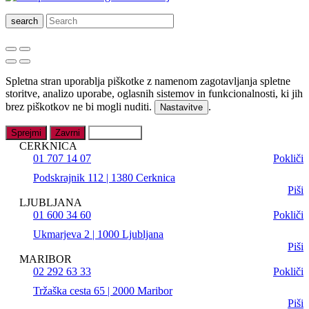
search
Spletna stran uporablja piškotke z namenom zagotavljanja spletne
storitve, analizo uporabe, oglasnih sistemov in funkcionalnosti, ki jih
brez piškotkov ne bi mogli nuditi.
.
Nastavitve
Sprejmi
Zavrni
Nastavitve
CERKNICA
01 707 14 07
Pokliči
Podskrajnik 112 | 1380 Cerknica
Piši
LJUBLJANA
01 600 34 60
Pokliči
Ukmarjeva 2 | 1000 Ljubljana
Piši
MARIBOR
02 292 63 33
Pokliči
Tržaška cesta 65 | 2000 Maribor
Piši