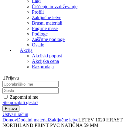
Laki
Čiščenje in vzdrževanje
Profili
Zaključne letve
Brusni materiali
Fugirne mase
Podloge
Zaščitne podloge
Ostalo
Akcija
Akcijski popust
Akcijska cena
Razprodaja
Prijava
Zapomni si me
Ste pozabili geslo?
Ustvari račun
Domov
Dodatni material
Zaključne letve
LETEV 1020 HRAST
NORTHLAND PRINT PVC NATIČNA 59 MM