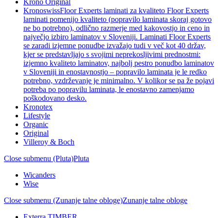
Krono Original
Kronoswiss
Floor Experts laminati za kvaliteto Floor Experts
laminati pomenijo kvaliteto (popravilo laminata skoraj gotovo
ne bo potrebno), odlično razmerje med kakovostjo in ceno in
največjo izbiro laminatov v Sloveniji. Laminati Floor Experts
se zaradi izjemne ponudbe izvažajo tudi v več kot 40 držav,
kjer se predstavljajo s svojimi neprekosljivimi prednostmi:
izjemno kvaliteto laminatov, najbolj pestro ponudbo laminatov
v Sloveniji in enostavnostjo – popravilo laminata je le redko
potrebno, vzdrževanje je minimalno. V kolikor se pa že pojavi
potreba po popravilu laminata, le enostavno zamenjamo
poškodovano desko.
Kronotex
Lifestyle
Organic
Original
Villeroy & Boch
Close submenu (Pluta)
Pluta
Wicanders
Wise
Close submenu (Zunanje talne obloge)
Zunanje talne obloge
Exterra TIMBER