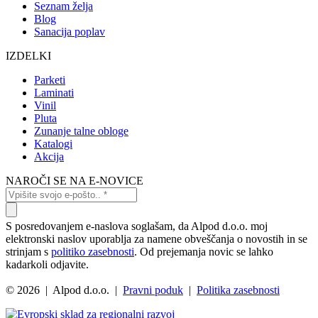
Seznam želja
Blog
Sanacija poplav
IZDELKI
Parketi
Laminati
Vinil
Pluta
Zunanje talne obloge
Katalogi
Akcija
NAROČI SE NA E-NOVICE
S posredovanjem e-naslova soglašam, da Alpod d.o.o. moj
elektronski naslov uporablja za namene obveščanja o novostih in se
strinjam s
politiko zasebnosti
. Od prejemanja novic se lahko
kadarkoli odjavite.
© 2026 | Alpod d.o.o. |
Pravni poduk
|
Politika zasebnosti