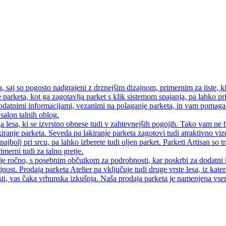
saj so pogosto nadgrajeni z drznejšim dizajnom, primernim za tiste, ki
 parketa, kot ga zagotavlja parket s klik sistemom spajanja, pa lahko pri
atnimi informacijami, vezanimi na polaganje parketa, in vam pomagamo
salon talnih oblog.
a lesa, ki se izvrstno obnese tudi v zahtevnejših pogojih. Tako vam ne 
iranje parketa. Seveda pa lakiranje parketa zagotovi tudi atraktivno vi
najbolj pri srcu, pa lahko izberete tudi oljen parket. Parketi Artisan so
merni tudi za talno gretje.
 je ročno, s posebnim občutkom za podrobnosti, kar poskrbi za dodatni 
jnost. Prodaja parketa Atelier pa vključuje tudi druge vrste lesa, iz kate
ti, vas čaka vrhunska izkušnja. Naša prodaja parketa je namenjena vsem, 