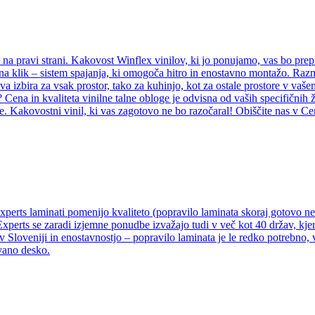
e na pravi strani. Kakovost Winflex vinilov, ki jo ponujamo, vas bo prep
il na klik – sistem spajanja, ki omogoča hitro in enostavno montažo. Ra
rava izbira za vsak prostor, tako za kuhinjo, kot za ostale prostore v va
? Cena in kvaliteta vinilne talne obloge je odvisna od vaših specifičnih 
e. Kakovostni vinil, ki vas zagotovo ne bo razočaral! Obiščite nas v Ce
Experts laminati pomenijo kvaliteto (popravilo laminata skoraj gotovo 
Experts se zaradi izjemne ponudbe izvažajo tudi v več kot 40 držav, kjer
v Sloveniji in enostavnostjo – popravilo laminata je le redko potrebno,
vano desko.