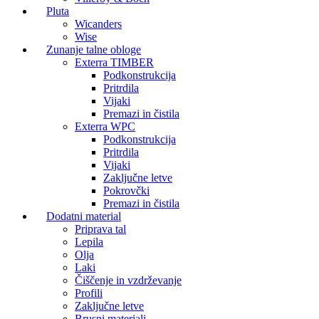
Pluta
Wicanders
Wise
Zunanje talne obloge
Exterra TIMBER
Podkonstrukcija
Pritrdila
Vijaki
Premazi in čistila
Exterra WPC
Podkonstrukcija
Pritrdila
Vijaki
Zaključne letve
Pokrovčki
Premazi in čistila
Dodatni material
Priprava tal
Lepila
Olja
Laki
Čiščenje in vzdrževanje
Profili
Zaključne letve
Brusni materiali