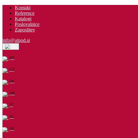
Kontakt
Reference
Katalogi
Poslovalnice
Zaposlitev
info@alpod.si
SL
EN
CZ
SK
HR
IT
SL
SR