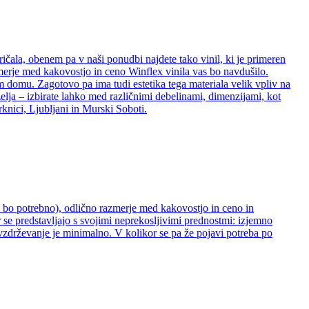
ričala, obenem pa v naši ponudbi najdete tako vinil, ki je primeren
zmerje med kakovostjo in ceno Winflex vinila vas bo navdušilo.
šem domu. Zagotovo pa ima tudi estetika tega materiala velik vpliv na
želja – izbirate lahko med različnimi debelinami, dimenzijami, kot
rknici, Ljubljani in Murski Soboti.
ne bo potrebno), odlično razmerje med kakovostjo in ceno in
 se predstavljajo s svojimi neprekosljivimi prednostmi: izjemno
 vzdrževanje je minimalno. V kolikor se pa že pojavi potreba po