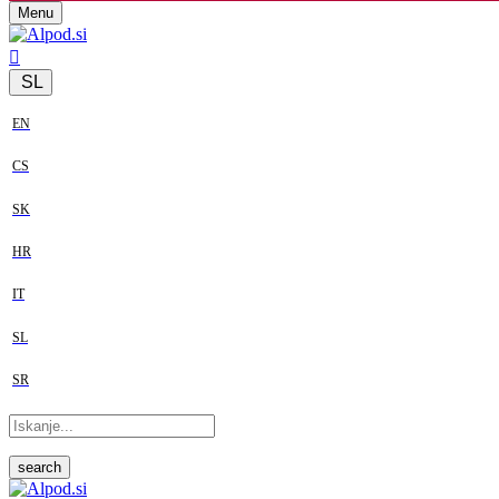
Menu
SL
EN
CS
SK
HR
IT
SL
SR
search