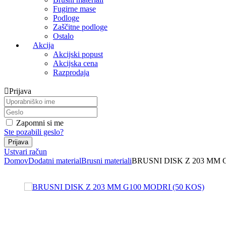
Fugirne mase
Podloge
Zaščitne podloge
Ostalo
Akcija
Akcijski popust
Akcijska cena
Razprodaja
Prijava
Zapomni si me
Ste pozabili geslo?
Ustvari račun
Domov
Dodatni material
Brusni materiali
BRUSNI DISK Z 203 MM 