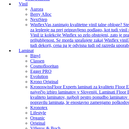
Vinil
Aurora
Berry Alloc
NextStep
Winflex
Vas zanimajo kvalitetne vinil talne obloge? St
za leplenje na prej pripravljeno podlago, kot tudi vin
Vinil iz kolekcije Winflex so zelo obstojeni, zato je p
priljubljenost. Se morda sprašujete zakaj Winflex vinil
tudi dekorji, cena pa je odvisna tudi od razreda uporab
Laminat
Binyl
Classen
Cosmoflooritan
Egger PRO
Evolution
Krono Original
Kronoswiss
Floor Experts laminati za kvaliteto Floor 
največjo izbiro laminatov v Sloveniji. Laminati Floor 
kvaliteto laminatov, najbolj pestro ponudbo laminatov 
popravilu laminata, le enostavno zamenjamo poškodo
Kronotex
Lifestyle
Organic
Original
Villeroy & Boch