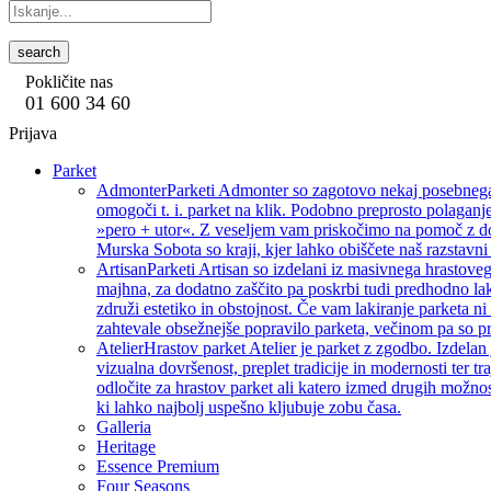
search
Pokličite nas
01 600 34 60
Prijava
Parket
Admonter
Parketi Admonter so zagotovo nekaj posebnega, 
omogoči t. i. parket na klik. Podobno preprosto polaganje
»pero + utor«. Z veseljem vam priskočimo na pomoč z dod
Murska Sobota so kraji, kjer lahko obiščete naš razstavni 
Artisan
Parketi Artisan so izdelani iz masivnega hrastoveg
majhna, za dodatno zaščito pa poskrbi tudi predhodno lak
združi estetiko in obstojnost. Če vam lakiranje parketa ni 
zahtevale obsežnejše popravilo parketa, večinom pa so pri
Atelier
Hrastov parket Atelier je parket z zgodbo. Izdelan
vizualna dovršenost, preplet tradicije in modernosti ter tra
odločite za hrastov parket ali katero izmed drugih možnos
ki lahko najbolj uspešno kljubuje zobu časa.
Galleria
Heritage
Essence Premium
Four Seasons