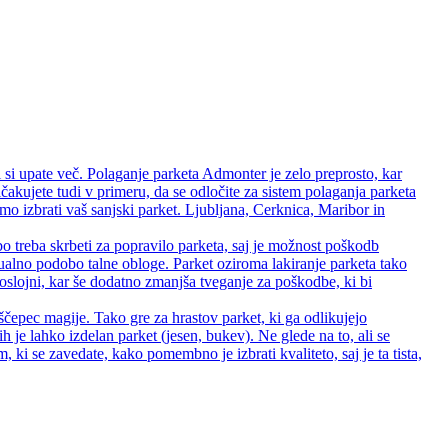
 si upate več. Polaganje parketa Admonter je zelo preprosto, kar
čakujete tudi v primeru, da se odločite za sistem polaganja parketa
 izbrati vaš sanjski parket. Ljubljana, Cerknica, Maribor in
bo treba skrbeti za popravilo parketa, saj je možnost poškodb
zualno podobo talne obloge. Parket oziroma lakiranje parketa tako
 troslojni, kar še dodatno zmanjša tveganje za poškodbe, ki bi
ščepec magije. Tako gre za hrastov parket, ki ga odlikujejo
rih je lahko izdelan parket (jesen, bukev). Ne glede na to, ali se
ki se zavedate, kako pomembno je izbrati kvaliteto, saj je ta tista,