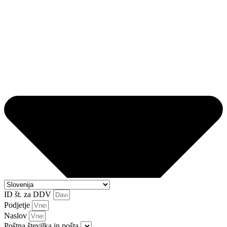
ID št. za DDV
Podjetje
Naslov
Poštna številka in pošta