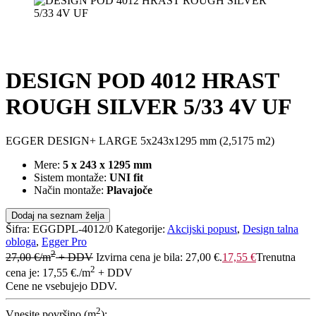
DESIGN POD 4012 HRAST
ROUGH SILVER 5/33 4V UF
EGGER DESIGN+ LARGE 5x243x1295 mm (2,5175 m2)
Mere:
5 x 243 x 1295 mm
Sistem montaže:
UNI fit
Način montaže:
Plavajoče
Dodaj na seznam želja
Šifra:
EGGDPL-4012/0
Kategorije:
Akcijski popust
,
Design talna
obloga
,
Egger Pro
2
27,00
€
/m
+ DDV
Izvirna cena je bila: 27,00 €.
17,55
€
Trenutna
2
cena je: 17,55 €.
/m
+ DDV
Cene ne vsebujejo DDV.
2
Vnesite površino (m
):