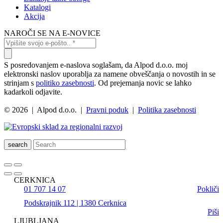
Katalogi
Akcija
NAROČI SE NA E-NOVICE
S posredovanjem e-naslova soglašam, da Alpod d.o.o. moj
elektronski naslov uporablja za namene obveščanja o novostih in se
strinjam s
politiko zasebnosti
. Od prejemanja novic se lahko
kadarkoli odjavite.
© 2026 | Alpod d.o.o. |
Pravni poduk
|
Politika zasebnosti
search
CERKNICA
01 707 14 07
Pokliči
Podskrajnik 112 | 1380 Cerknica
Piši
LJUBLJANA