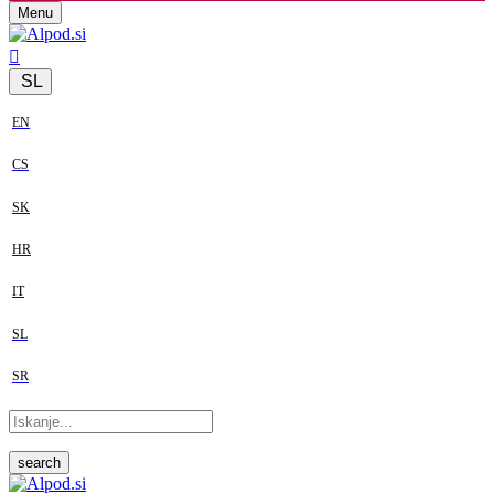
Menu
SL
EN
CS
SK
HR
IT
SL
SR
search