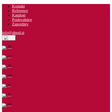
Kontakt
Reference
Katalogi
Poslovalnice
Zaposlitev
info@alpod.si
SL
EN
CZ
SK
HR
IT
SL
SR