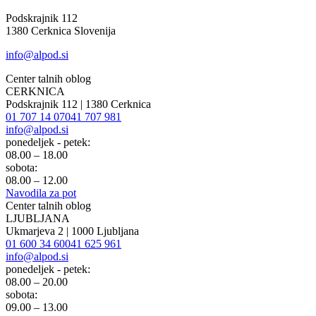
Podskrajnik 112
1380 Cerknica Slovenija
info@alpod.si
Center talnih oblog
CERKNICA
Podskrajnik 112 | 1380 Cerknica
01 707 14 07
041 707 981
info@alpod.si
ponedeljek - petek:
08.00 – 18.00
sobota:
08.00 – 12.00
Navodila za pot
Center talnih oblog
LJUBLJANA
Ukmarjeva 2 | 1000 Ljubljana
01 600 34 60
041 625 961
info@alpod.si
ponedeljek - petek:
08.00 – 20.00
sobota:
09.00 – 13.00