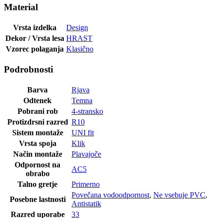
Material
Vrsta izdelka
Design
Dekor / Vrsta lesa
HRAST
Vzorec polaganja
Klasično
Podrobnosti
Barva
Rjava
Odtenek
Temna
Pobrani rob
4-stransko
Protizdrsni razred
R10
Sistem montaže
UNI fit
Vrsta spoja
Klik
Način montaže
Plavajoče
Odpornost na
AC5
obrabo
Talno gretje
Primerno
Povečana vodoodpornost
,
Ne vsebuje PVC
,
Posebne lastnosti
Antistatik
Razred uporabe
33