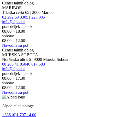
Center talnih oblog
MARIBOR
Tržaška cesta 65 | 2000 Maribor
02 292 63 33
051 228 035
info@alpod.si
ponedeljek - petek:
08.00 – 18.00
sobota:
08.00 – 12.00
Navodila za pot
Center talnih oblog
MURSKA SOBOTA
Noršinska ulica 6 | 9000 Murska Sobota
08 205 41 05
040 817 583
info@alpod.si
ponedeljek - petek:
08.00 – 17.30
sobota:
08.00 – 12.00
Navodila za pot
Alpod talne obloge
+386 (0)1 707 14 00