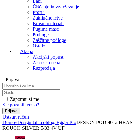
Laki
Čiščenje in vzdrževanje
Profili
Zaključne letve
Brusni materiali
Fugirne mase
Podloge
Zaščitne podloge
Ostalo
Akcija
Akcijski popust
Akcijska cena
Razprodaja
Prijava
Zapomni si me
Ste pozabili geslo?
Ustvari račun
Domov
Design talna obloga
Egger Pro
DESIGN POD 4012 HRAST
ROUGH SILVER 5/33 4V UF
-35%