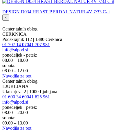
DESIGN D034 HRAST BERDAL NATUR 4V 7/33 C-it
×
Center talnih oblog
CERKNICA
Podskrajnik 112 | 1380 Cerknica
01 707 14 07
041 707 981
info@alpod.si
ponedeljek - petek:
08.00 – 18.00
sobota:
08.00 – 12.00
Navodila za pot
Center talnih oblog
LJUBLJANA
Ukmarjeva 2 | 1000 Ljubljana
01 600 34 60
041 625 961
info@alpod.si
ponedeljek - petek:
08.00 – 20.00
sobota:
09.00 – 13.00
Navodila za pot