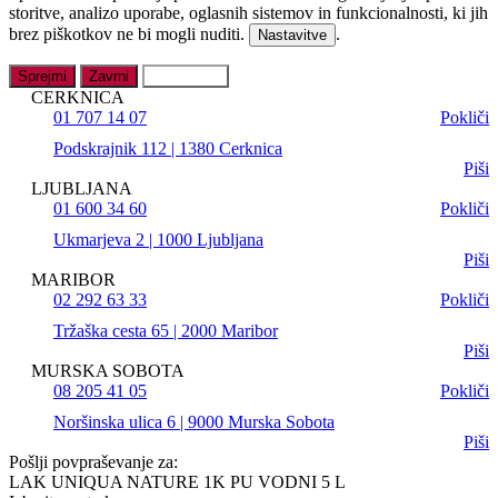
storitve, analizo uporabe, oglasnih sistemov in funkcionalnosti, ki jih
brez piškotkov ne bi mogli nuditi.
.
Nastavitve
Sprejmi
Zavrni
Nastavitve
CERKNICA
01 707 14 07
Pokliči
Podskrajnik 112 | 1380 Cerknica
Piši
LJUBLJANA
01 600 34 60
Pokliči
Ukmarjeva 2 | 1000 Ljubljana
Piši
MARIBOR
02 292 63 33
Pokliči
Tržaška cesta 65 | 2000 Maribor
Piši
MURSKA SOBOTA
08 205 41 05
Pokliči
Noršinska ulica 6 | 9000 Murska Sobota
Piši
Pošlji povpraševanje za:
LAK UNIQUA NATURE 1K PU VODNI 5 L