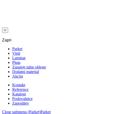
LAK GRAN
FONDO NP 2K
PU TEMELJ 5
+ 5 L
×
Zapri
Parket
Vinil
Laminat
Pluta
Zunanje talne obloge
Dodatni material
Akcija
Kontakt
Reference
Katalogi
Poslovalnice
Zaposlitev
Close submenu (Parket)
Parket