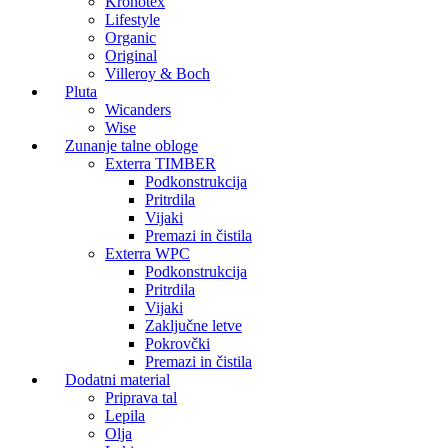
Kronotex
Lifestyle
Organic
Original
Villeroy & Boch
Pluta
Wicanders
Wise
Zunanje talne obloge
Exterra TIMBER
Podkonstrukcija
Pritrdila
Vijaki
Premazi in čistila
Exterra WPC
Podkonstrukcija
Pritrdila
Vijaki
Zaključne letve
Pokrovčki
Premazi in čistila
Dodatni material
Priprava tal
Lepila
Olja