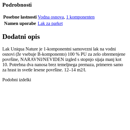
Podrobnosti
Posebne lastnosti
Vodna osnova
,
1 komponenten
Namen uporabe
Lak za parket
Dodatni opis
Lak Uniqua Nature je 1-komponentni samovezni lak na vodni
osnovi (že vsebuje B-komponento) 100 % PU za zelo obremenjene
površine, NARAVNI/NEVIDEN izgled s stopnjo sijaja manj kot
10. Potrebna dva nanosa brez temeljnega premaza, primeren samo
za hrast in svetle lesene površine. 12–14 m2/l.
Podobni izdelki
LAK UNIQUA
SQ SIJAJ 1K
PU VODNI 5 L