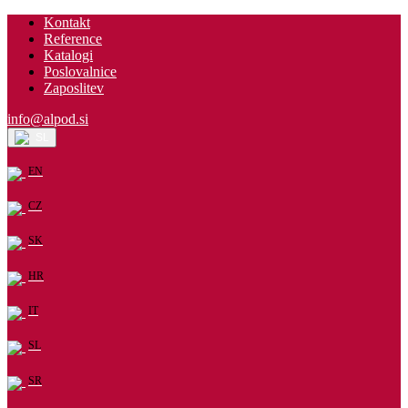
Kontakt
Reference
Katalogi
Poslovalnice
Zaposlitev
info@alpod.si
SL
EN
CZ
SK
HR
IT
SL
SR