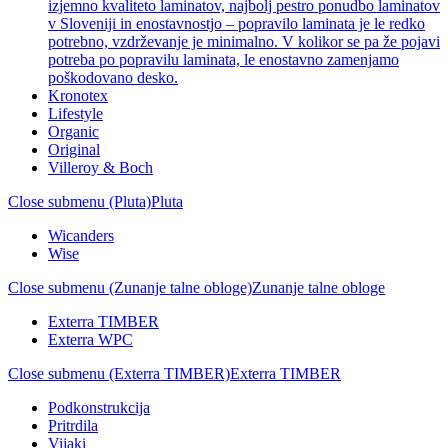
izjemno kvaliteto laminatov, najbolj pestro ponudbo laminatov
v Sloveniji in enostavnostjo – popravilo laminata je le redko
potrebno, vzdrževanje je minimalno. V kolikor se pa že pojavi
potreba po popravilu laminata, le enostavno zamenjamo
poškodovano desko.
Kronotex
Lifestyle
Organic
Original
Villeroy & Boch
Close submenu (Pluta)
Pluta
Wicanders
Wise
Close submenu (Zunanje talne obloge)
Zunanje talne obloge
Exterra TIMBER
Exterra WPC
Close submenu (Exterra TIMBER)
Exterra TIMBER
Podkonstrukcija
Pritrdila
Vijaki