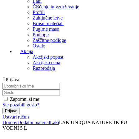
Laki
Čiščenje in vzdrževanje
Profili
Zaključne letve
Brusni materiali
Fugirne mase
Podloge
Zaščitne podloge
Ostalo
Akcija
Akcijski popust
Akcijska cena
Razprodaja
Prijava
Zapomni si me
Ste pozabili geslo?
Ustvari račun
Domov
Dodatni material
Laki
LAK UNIQUA NATURE 1K PU
VODNI 5 L