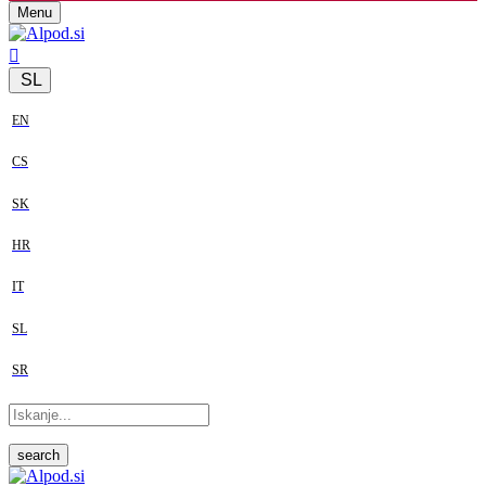
Menu
SL
EN
CS
SK
HR
IT
SL
SR
search