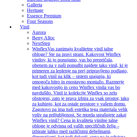
Galleria
Heritage
Essence Premium
Four Seasons
Vinil
Aurora
Berry Alloc
NextStep
Winflex
Vas zanimajo kvalitetne vinil talne
obloge? Ste na pravi strani. Kakovost Winflex
vinilov, ki jo ponujamo, vas bo prepričala,
obenem pa v naši ponudbi najdete tako vinil, ki je
primeren za leplenje na prej pripravljeno podlago,
kot tudi vinil na klik – sistem spajanja, ki
omogoča hitro in enostavno montažo. Razmerje
med kakovostjo in ceno Winflex vinila vas bo
navdušilo. Vinil iz kolekcije Winflex so zelo
obstojeni, zato je prava izbira za vsak prostor, tako
za kuhinjo, kot za ostale prostore v vašem domu.
Zagotovo pa ima tudi estetika tega materiala velik
vpliv na priljubljenost. Se morda sprašujete zakaj
Winflex vinil? Cena in kvaliteta vinilne talne
obloge je odvisna od vaših specifičnih želja –
izbirate lahko med različnimi debelinami,
dimenzijami, kot tudi dekorji, cena pa je odvisna