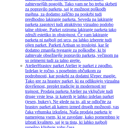
zahtevnejših pogojih. Tako vam ne bo treba skrbeti
za popravilo parketa, saj je možnost poškodb
majhna, za dodatno zaščito pa poskrbi tudi
predhodno lakiranje parketa. Seveda pa lakiranje
parketa zagotovi tudi atraktivno vizualno podobo
talne obloge. Parket oziroma lakiranje parketa tako
združi estetiko in obstojnost. Če vam lakiranje
parketa ni najbolj pri srcu, pa lahko izberete tudi
oljen parket. Parketi Artisan so troslojni, kar še
dodatno zmanjša tveganje za poškodbe, ki bi
zahtevale obsežnejše popravilo parketa, večinom pa
so primerni tudi za talno gretje.
Atelier
Hrastov parket Atelier je parket z zgodbo.
Izdelan je ročno, s posebnim občutkom za
podrobnosti, kar poskrbi za dodatni ščepec magije.
Tako gre za hrastov parket, ki ga odlikujejo vizualna
dovršenost, preplet tradicije in modernosti ter
trajnost. Prodaja parketa Atelier pa vključuje tudi
druge vrste lesa, iz katerih je lahko izdelan parket
(jesen, bukev). Ne glede na to, ali se odločite za
hrastov parket ali katero izmed drugih možnosti, vas
čaka vrhunska izkušnja. Naša prodaja parketa je
namenjena vsem, ki se zavedate, kako pomembno je
izbrati kvaliteto, saj je ta tista, ki lahko najbolj
uspešno kljubuje zobu časa.