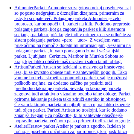
Admonter
Parketi Admonter so zagotovo nekaj posebnega, saj
so pogosto nadgrajeni z drznejšim dizajnom, primernim za
tiste, ki si upate več. Polaganje parketa Admonter je zelo
preprosto, kar omogoči t. i. parket na klik. Podobno preprosto
polaganje parketa, kot ga zagotavlja parket s klik sistemom
spajanja, pa lahko pričakujete tudi v primeru, da se odločite za
sistem polaganja parketa »pero + utor«. Z veseljem vam
priskočimo na pomoč z dodatnimi informacijami, vezanimi na
polaganje parketa, in vam pomagamo izbrati vaš sanjski
parket. Ljubljana, Cerknica, Maribor in Murska Sobota so
kraji, kjer lahko obiščete naš razstavni salon talnih oblog.
Artisan
Parketi Artisan so izdelani iz masivnega hrastovega
lesa, ki se izvrstno obnese tudi v zahtevnejših pogojih. Tako
vam ne bo treba skrbeti za popravilo parketa, saj je možnost
poškodb majhna, za dodatno zaščito pa poskrbi tudi
predhodno lakiranje parketa. Seveda pa lakiranje parketa
zagotovi tudi atraktivno vizualno podobo talne obloge. Parket
oziroma lakiranje parketa tako združi estetiko in obstojnost.
Če vam lakiranje parketa ni najbolj pri srcu, pa lahko izberete
tudi oljen parket. Parketi Artisan so troslojni, kar še dodatno
zmanjša tveganje za poškodbe, ki bi zahtevale obsežnejše
popravilo parketa, večinom pa so primerni tudi za talno gretje.
Atelier
Hrastov parket Atelier je parket z zgodbo. Izdelan je
ročno, s posebnim občutkom za podrobnosti, kar poskrbi za