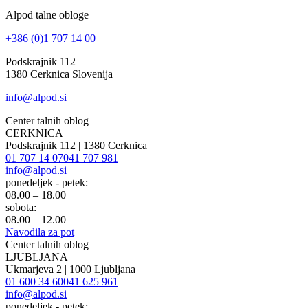
Alpod talne obloge
+386 (0)1 707 14 00
Podskrajnik 112
1380 Cerknica Slovenija
info@alpod.si
Center talnih oblog
CERKNICA
Podskrajnik 112 | 1380 Cerknica
01 707 14 07
041 707 981
info@alpod.si
ponedeljek - petek:
08.00 – 18.00
sobota:
08.00 – 12.00
Navodila za pot
Center talnih oblog
LJUBLJANA
Ukmarjeva 2 | 1000 Ljubljana
01 600 34 60
041 625 961
info@alpod.si
ponedeljek - petek: