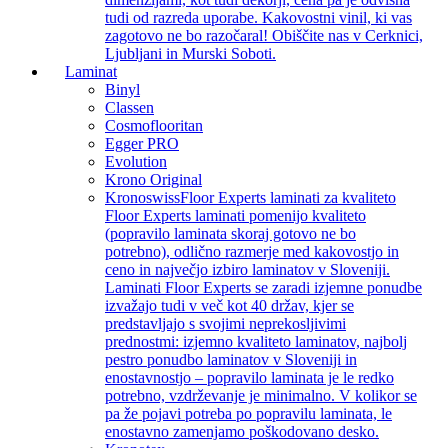
tudi od razreda uporabe. Kakovostni vinil, ki vas
zagotovo ne bo razočaral! Obiščite nas v Cerknici,
Ljubljani in Murski Soboti.
Laminat
Binyl
Classen
Cosmoflooritan
Egger PRO
Evolution
Krono Original
Kronoswiss
Floor Experts laminati za kvaliteto
Floor Experts laminati pomenijo kvaliteto
(popravilo laminata skoraj gotovo ne bo
potrebno), odlično razmerje med kakovostjo in
ceno in največjo izbiro laminatov v Sloveniji.
Laminati Floor Experts se zaradi izjemne ponudbe
izvažajo tudi v več kot 40 držav, kjer se
predstavljajo s svojimi neprekosljivimi
prednostmi: izjemno kvaliteto laminatov, najbolj
pestro ponudbo laminatov v Sloveniji in
enostavnostjo – popravilo laminata je le redko
potrebno, vzdrževanje je minimalno. V kolikor se
pa že pojavi potreba po popravilu laminata, le
enostavno zamenjamo poškodovano desko.