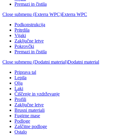
Premazi in čistila
Close submenu (Exterra WPC)
Exterra WPC
Podkonstrukcija
Pritrdila
Vijaki
Zaključne letve
Pokrovčki
Premazi in čistila
Close submenu (Dodatni material)
Dodatni material
Priprava tal
Lepila
Olja
Laki
Čiščenje in vzdrževanje
Profili
Zaključne letve
Brusni materiali
Fugirne mase
Podloge
Zaščitne podloge
Ostalo