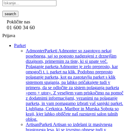
search
Pokličite nas
01 600 34 60
Prijava
Parket
Admonter
Parketi Admonter so zagotovo nekaj
posebnega, saj so pogosto nadgrajeni z drznejšim
dizajnom, primernim za tiste, ki si upate več.
Polaganje parketa Admonter je zelo preprosto, kar
omogoči t. i. parket na klik. Podobno preprosto
polaganje parketa, kot ga zagotavlja parket s klik
sistemom spajanja, pa lahko pričakujete tudi v
primeru, da se odločite za sistem polaganja parketa
»pero + utor«. Z veseljem vam priskočimo na pomoč
z dodatnimi informacijami, vezanimi na polaganje
parketa, in vam pomagamo izbrati vaš sanjski parket.
Ljubljana, Cerknica, Maribor in Murska Sobota so
kraji, kjer lahko obiščete naš razstavni salon talnih
oblog.
Artisan
Parketi Artisan so izdelani iz masivnega
hrastovega lesa, ki se izvrstno obnese tudi v