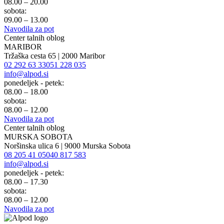
08.00 – 20.00
sobota:
09.00 – 13.00
Navodila za pot
Center talnih oblog
MARIBOR
Tržaška cesta 65 | 2000 Maribor
02 292 63 33
051 228 035
info@alpod.si
ponedeljek - petek:
08.00 – 18.00
sobota:
08.00 – 12.00
Navodila za pot
Center talnih oblog
MURSKA SOBOTA
Noršinska ulica 6 | 9000 Murska Sobota
08 205 41 05
040 817 583
info@alpod.si
ponedeljek - petek:
08.00 – 17.30
sobota:
08.00 – 12.00
Navodila za pot