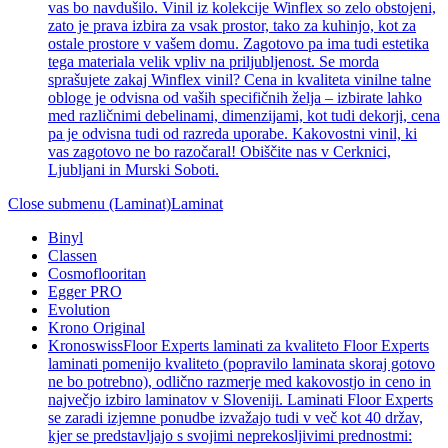
vas bo navdušilo. Vinil iz kolekcije Winflex so zelo obstojeni,
zato je prava izbira za vsak prostor, tako za kuhinjo, kot za
ostale prostore v vašem domu. Zagotovo pa ima tudi estetika
tega materiala velik vpliv na priljubljenost. Se morda
sprašujete zakaj Winflex vinil? Cena in kvaliteta vinilne talne
obloge je odvisna od vaših specifičnih želja – izbirate lahko
med različnimi debelinami, dimenzijami, kot tudi dekorji, cena
pa je odvisna tudi od razreda uporabe. Kakovostni vinil, ki
vas zagotovo ne bo razočaral! Obiščite nas v Cerknici,
Ljubljani in Murski Soboti.
Close submenu (Laminat)
Laminat
Binyl
Classen
Cosmoflooritan
Egger PRO
Evolution
Krono Original
Kronoswiss
Floor Experts laminati za kvaliteto Floor Experts
laminati pomenijo kvaliteto (popravilo laminata skoraj gotovo
ne bo potrebno), odlično razmerje med kakovostjo in ceno in
največjo izbiro laminatov v Sloveniji. Laminati Floor Experts
se zaradi izjemne ponudbe izvažajo tudi v več kot 40 držav,
kjer se predstavljajo s svojimi neprekosljivimi prednostmi: