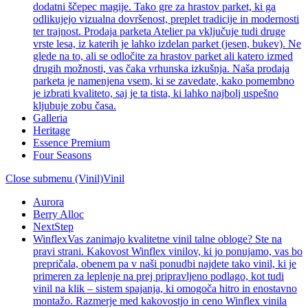
dodatni ščepec magije. Tako gre za hrastov parket, ki ga
odlikujejo vizualna dovršenost, preplet tradicije in modernosti
ter trajnost. Prodaja parketa Atelier pa vključuje tudi druge
vrste lesa, iz katerih je lahko izdelan parket (jesen, bukev). Ne
glede na to, ali se odločite za hrastov parket ali katero izmed
drugih možnosti, vas čaka vrhunska izkušnja. Naša prodaja
parketa je namenjena vsem, ki se zavedate, kako pomembno
je izbrati kvaliteto, saj je ta tista, ki lahko najbolj uspešno
kljubuje zobu časa.
Galleria
Heritage
Essence Premium
Four Seasons
Close submenu (Vinil)
Vinil
Aurora
Berry Alloc
NextStep
Winflex
Vas zanimajo kvalitetne vinil talne obloge? Ste na
pravi strani. Kakovost Winflex vinilov, ki jo ponujamo, vas bo
prepričala, obenem pa v naši ponudbi najdete tako vinil, ki je
primeren za leplenje na prej pripravljeno podlago, kot tudi
vinil na klik – sistem spajanja, ki omogoča hitro in enostavno
montažo. Razmerje med kakovostjo in ceno Winflex vinila