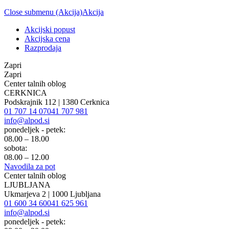
Close submenu (Akcija)
Akcija
Akcijski popust
Akcijska cena
Razprodaja
Zapri
Zapri
Center talnih oblog
CERKNICA
Podskrajnik 112 | 1380 Cerknica
01 707 14 07
041 707 981
info@alpod.si
ponedeljek - petek:
08.00 – 18.00
sobota:
08.00 – 12.00
Navodila za pot
Center talnih oblog
LJUBLJANA
Ukmarjeva 2 | 1000 Ljubljana
01 600 34 60
041 625 961
info@alpod.si
ponedeljek - petek: