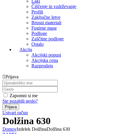
Laki
Čiščenje in vzdrževanje
Profili
Zaključne letve
Brusni materiali
Fugirne mase
Podloge
Zaščitne podloge
Ostalo
Akcija
Akcijski popust
Akcijska cena
Razprodaja
Prijava
Zapomni si me
Ste pozabili geslo?
Ustvari račun
Dolžina 630
Domov
Izdelek Dolžina
Dolžina 630