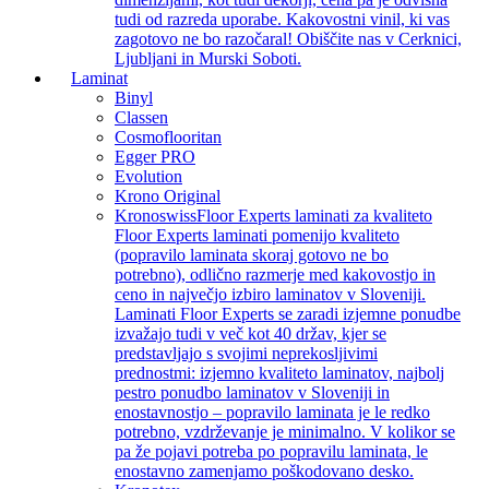
tudi od razreda uporabe. Kakovostni vinil, ki vas
zagotovo ne bo razočaral! Obiščite nas v Cerknici,
Ljubljani in Murski Soboti.
Laminat
Binyl
Classen
Cosmoflooritan
Egger PRO
Evolution
Krono Original
Kronoswiss
Floor Experts laminati za kvaliteto
Floor Experts laminati pomenijo kvaliteto
(popravilo laminata skoraj gotovo ne bo
potrebno), odlično razmerje med kakovostjo in
ceno in največjo izbiro laminatov v Sloveniji.
Laminati Floor Experts se zaradi izjemne ponudbe
izvažajo tudi v več kot 40 držav, kjer se
predstavljajo s svojimi neprekosljivimi
prednostmi: izjemno kvaliteto laminatov, najbolj
pestro ponudbo laminatov v Sloveniji in
enostavnostjo – popravilo laminata je le redko
potrebno, vzdrževanje je minimalno. V kolikor se
pa že pojavi potreba po popravilu laminata, le
enostavno zamenjamo poškodovano desko.