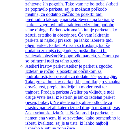
zahtevnejših pogojih. Tako vam ne bo treba skrbeti
za popravilo parketa, saj je možnost poškodb
majhna, za dodatno zaščito pa poskrbi tudi
predhodno lakiranje parketa. Seveda pa lakiranje
parketa zagotovi tudi atraktivno vizualno podobo
talne obloge. Parket oziroma lakiranje parketa tako
združi estetiko in obstojnost. Če vam lakiranje
parketa ni najbolj pri srcu, pa lahko izberete tudi
oljen parket. Parketi Artisan so troslojni, kar še
dodatno zmanjša tveganje za poškodbe, ki bi
zahtevale obsežnejše popravilo parketa, večinom pa
so primerni tudi za talno gretje.
Atelier
Hrastov parket Atelier je parket z zgodbo.
Izdelan je ročno, s posebnim občutkom za
podrobnosti, kar poskrbi za dodatni ščepec magije.
Tako gre za hrastov parket, ki ga odlikujejo vizualna
dovršenost, preplet tradicije in modernosti ter
trajnost. Prodaja parketa Atelier pa vključuje tudi
druge vrste lesa, iz katerih je lahko izdelan parket
(jesen, bukev). Ne glede na to, ali se odločite za
hrastov parket ali katero izmed drugih možnosti, vas
čaka vrhunska izkušnja. Naša prodaja parketa je
namenjena vsem, ki se zavedate, kako pomembno je
izbrati kvaliteto, saj je ta tista, ki lahko najbolj
uspešno kljubuje zobu časa.