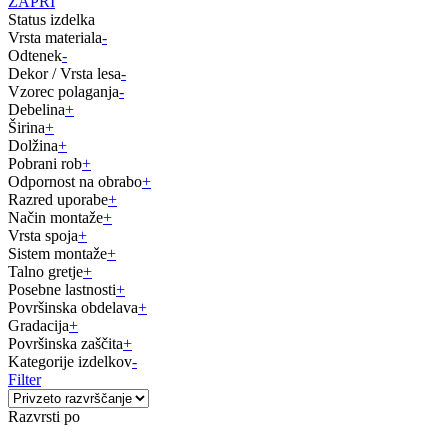
ZAPRI
Status izdelka
Vrsta materiala
-
Odtenek
-
Dekor / Vrsta lesa
-
Vzorec polaganja
-
Debelina
+
Širina
+
Dolžina
+
Pobrani rob
+
Odpornost na obrabo
+
Razred uporabe
+
Način montaže
+
Vrsta spoja
+
Sistem montaže
+
Talno gretje
+
Posebne lastnosti
+
Površinska obdelava
+
Gradacija
+
Površinska zaščita
+
Kategorije izdelkov
-
Filter
Razvrsti po