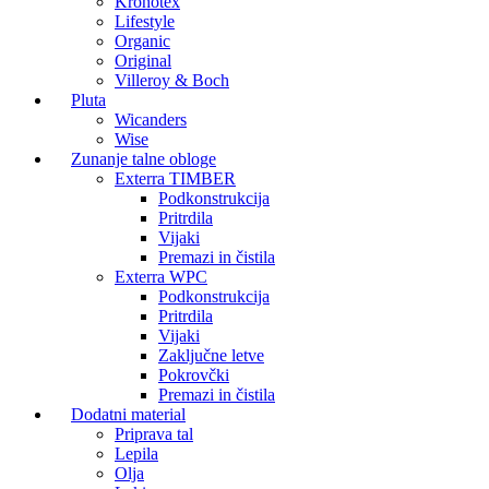
Kronotex
Lifestyle
Organic
Original
Villeroy & Boch
Pluta
Wicanders
Wise
Zunanje talne obloge
Exterra TIMBER
Podkonstrukcija
Pritrdila
Vijaki
Premazi in čistila
Exterra WPC
Podkonstrukcija
Pritrdila
Vijaki
Zaključne letve
Pokrovčki
Premazi in čistila
Dodatni material
Priprava tal
Lepila
Olja