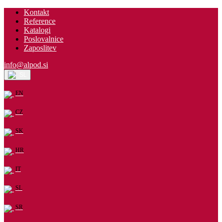
Kontakt
Reference
Katalogi
Poslovalnice
Zaposlitev
info@alpod.si
SL
EN
CZ
SK
HR
IT
SL
SR