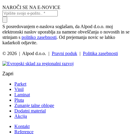
NAROČI SE NA E-NOVICE
S posredovanjem e-naslova soglašam, da Alpod d.o.o. moj
elektronski naslov uporablja za namene obveščanja o novostih in se
strinjam s
politiko zasebnosti
. Od prejemanja novic se lahko
kadarkoli odjavite.
© 2026 | Alpod d.o.o. |
Pravni poduk
|
Politika zasebnosti
Zapri
Parket
Vinil
Laminat
Pluta
Zunanje talne obloge
Dodatni material
Akcija
Kontakt
Reference