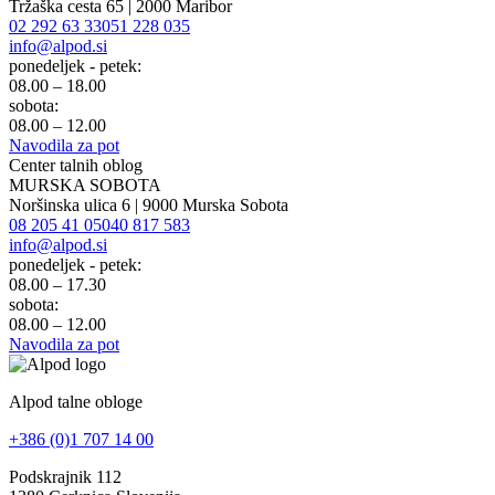
Tržaška cesta 65 | 2000 Maribor
02 292 63 33
051 228 035
info@alpod.si
ponedeljek - petek:
08.00 – 18.00
sobota:
08.00 – 12.00
Navodila za pot
Center talnih oblog
MURSKA SOBOTA
Noršinska ulica 6 | 9000 Murska Sobota
08 205 41 05
040 817 583
info@alpod.si
ponedeljek - petek:
08.00 – 17.30
sobota:
08.00 – 12.00
Navodila za pot
Alpod talne obloge
+386 (0)1 707 14 00
Podskrajnik 112