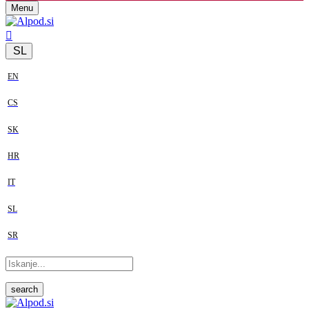
Menu
SL
EN
CS
SK
HR
IT
SL
SR
search