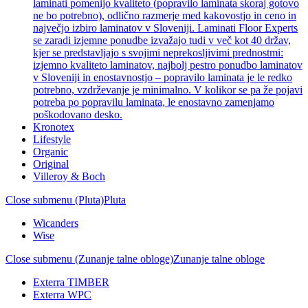
laminati pomenijo kvaliteto (popravilo laminata skoraj gotovo
ne bo potrebno), odlično razmerje med kakovostjo in ceno in
največjo izbiro laminatov v Sloveniji. Laminati Floor Experts
se zaradi izjemne ponudbe izvažajo tudi v več kot 40 držav,
kjer se predstavljajo s svojimi neprekosljivimi prednostmi:
izjemno kvaliteto laminatov, najbolj pestro ponudbo laminatov
v Sloveniji in enostavnostjo – popravilo laminata je le redko
potrebno, vzdrževanje je minimalno. V kolikor se pa že pojavi
potreba po popravilu laminata, le enostavno zamenjamo
poškodovano desko.
Kronotex
Lifestyle
Organic
Original
Villeroy & Boch
Close submenu (Pluta)
Pluta
Wicanders
Wise
Close submenu (Zunanje talne obloge)
Zunanje talne obloge
Exterra TIMBER
Exterra WPC