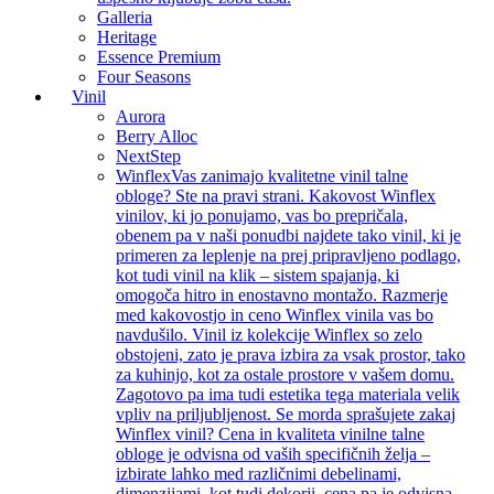
Galleria
Heritage
Essence Premium
Four Seasons
Vinil
Aurora
Berry Alloc
NextStep
Winflex
Vas zanimajo kvalitetne vinil talne
obloge? Ste na pravi strani. Kakovost Winflex
vinilov, ki jo ponujamo, vas bo prepričala,
obenem pa v naši ponudbi najdete tako vinil, ki je
primeren za leplenje na prej pripravljeno podlago,
kot tudi vinil na klik – sistem spajanja, ki
omogoča hitro in enostavno montažo. Razmerje
med kakovostjo in ceno Winflex vinila vas bo
navdušilo. Vinil iz kolekcije Winflex so zelo
obstojeni, zato je prava izbira za vsak prostor, tako
za kuhinjo, kot za ostale prostore v vašem domu.
Zagotovo pa ima tudi estetika tega materiala velik
vpliv na priljubljenost. Se morda sprašujete zakaj
Winflex vinil? Cena in kvaliteta vinilne talne
obloge je odvisna od vaših specifičnih želja –
izbirate lahko med različnimi debelinami,
dimenzijami, kot tudi dekorji, cena pa je odvisna