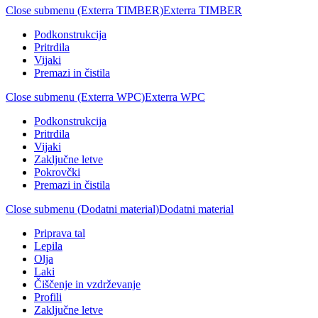
Close submenu (Exterra TIMBER)
Exterra TIMBER
Podkonstrukcija
Pritrdila
Vijaki
Premazi in čistila
Close submenu (Exterra WPC)
Exterra WPC
Podkonstrukcija
Pritrdila
Vijaki
Zaključne letve
Pokrovčki
Premazi in čistila
Close submenu (Dodatni material)
Dodatni material
Priprava tal
Lepila
Olja
Laki
Čiščenje in vzdrževanje
Profili
Zaključne letve