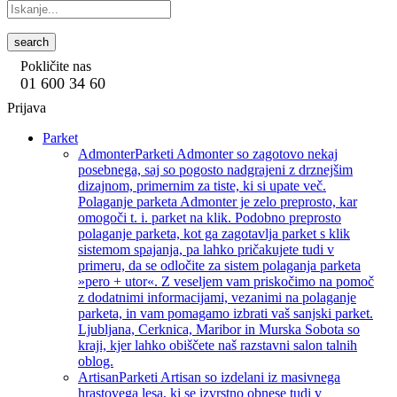
search
Pokličite nas
01 600 34 60
Prijava
Parket
Admonter
Parketi Admonter so zagotovo nekaj
posebnega, saj so pogosto nadgrajeni z drznejšim
dizajnom, primernim za tiste, ki si upate več.
Polaganje parketa Admonter je zelo preprosto, kar
omogoči t. i. parket na klik. Podobno preprosto
polaganje parketa, kot ga zagotavlja parket s klik
sistemom spajanja, pa lahko pričakujete tudi v
primeru, da se odločite za sistem polaganja parketa
»pero + utor«. Z veseljem vam priskočimo na pomoč
z dodatnimi informacijami, vezanimi na polaganje
parketa, in vam pomagamo izbrati vaš sanjski parket.
Ljubljana, Cerknica, Maribor in Murska Sobota so
kraji, kjer lahko obiščete naš razstavni salon talnih
oblog.
Artisan
Parketi Artisan so izdelani iz masivnega
hrastovega lesa, ki se izvrstno obnese tudi v