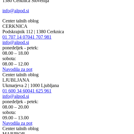
1380 Cerknica Slovenija
info@alpod.si
Center talnih oblog
CERKNICA
Podskrajnik 112 | 1380 Cerknica
01 707 14 07
041 707 981
info@alpod.si
ponedeljek - petek:
08.00 – 18.00
sobota:
08.00 – 12.00
Navodila za pot
Center talnih oblog
LJUBLJANA
Ukmarjeva 2 | 1000 Ljubljana
01 600 34 60
041 625 961
info@alpod.si
ponedeljek - petek:
08.00 – 20.00
sobota:
09.00 – 13.00
Navodila za pot
Center talnih oblog
MARIBOR