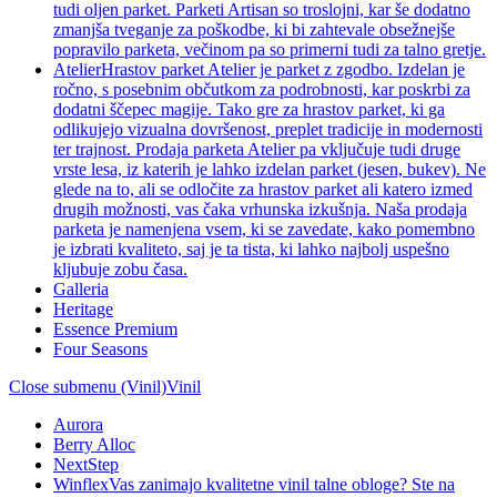
tudi oljen parket. Parketi Artisan so troslojni, kar še dodatno
zmanjša tveganje za poškodbe, ki bi zahtevale obsežnejše
popravilo parketa, večinom pa so primerni tudi za talno gretje.
Atelier
Hrastov parket Atelier je parket z zgodbo. Izdelan je
ročno, s posebnim občutkom za podrobnosti, kar poskrbi za
dodatni ščepec magije. Tako gre za hrastov parket, ki ga
odlikujejo vizualna dovršenost, preplet tradicije in modernosti
ter trajnost. Prodaja parketa Atelier pa vključuje tudi druge
vrste lesa, iz katerih je lahko izdelan parket (jesen, bukev). Ne
glede na to, ali se odločite za hrastov parket ali katero izmed
drugih možnosti, vas čaka vrhunska izkušnja. Naša prodaja
parketa je namenjena vsem, ki se zavedate, kako pomembno
je izbrati kvaliteto, saj je ta tista, ki lahko najbolj uspešno
kljubuje zobu časa.
Galleria
Heritage
Essence Premium
Four Seasons
Close submenu (Vinil)
Vinil
Aurora
Berry Alloc
NextStep
Winflex
Vas zanimajo kvalitetne vinil talne obloge? Ste na