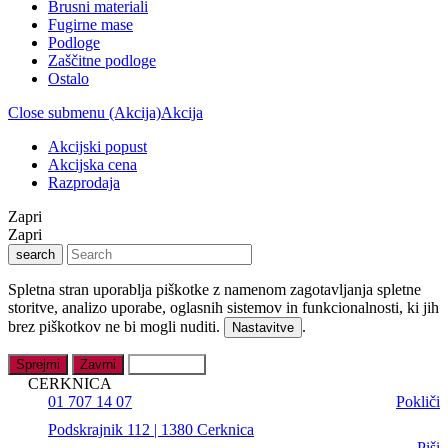
Brusni materiali
Fugirne mase
Podloge
Zaščitne podloge
Ostalo
Close submenu (Akcija)
Akcija
Akcijski popust
Akcijska cena
Razprodaja
Zapri
Zapri
search
Spletna stran uporablja piškotke z namenom zagotavljanja spletne
storitve, analizo uporabe, oglasnih sistemov in funkcionalnosti, ki jih
brez piškotkov ne bi mogli nuditi.
.
Nastavitve
Sprejmi
Zavrni
Nastavitve
CERKNICA
01 707 14 07
Pokliči
Podskrajnik 112 | 1380 Cerknica
Piši