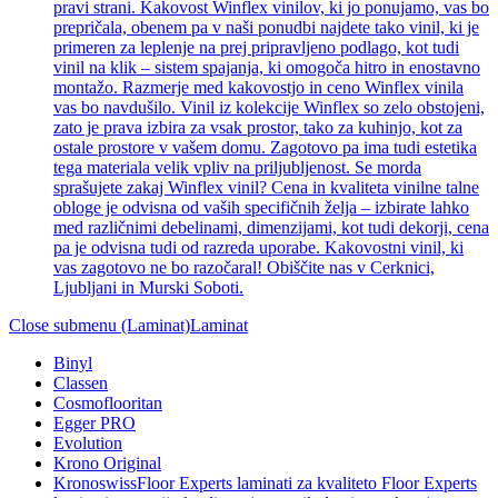
pravi strani. Kakovost Winflex vinilov, ki jo ponujamo, vas bo
prepričala, obenem pa v naši ponudbi najdete tako vinil, ki je
primeren za leplenje na prej pripravljeno podlago, kot tudi
vinil na klik – sistem spajanja, ki omogoča hitro in enostavno
montažo. Razmerje med kakovostjo in ceno Winflex vinila
vas bo navdušilo. Vinil iz kolekcije Winflex so zelo obstojeni,
zato je prava izbira za vsak prostor, tako za kuhinjo, kot za
ostale prostore v vašem domu. Zagotovo pa ima tudi estetika
tega materiala velik vpliv na priljubljenost. Se morda
sprašujete zakaj Winflex vinil? Cena in kvaliteta vinilne talne
obloge je odvisna od vaših specifičnih želja – izbirate lahko
med različnimi debelinami, dimenzijami, kot tudi dekorji, cena
pa je odvisna tudi od razreda uporabe. Kakovostni vinil, ki
vas zagotovo ne bo razočaral! Obiščite nas v Cerknici,
Ljubljani in Murski Soboti.
Close submenu (Laminat)
Laminat
Binyl
Classen
Cosmoflooritan
Egger PRO
Evolution
Krono Original
Kronoswiss
Floor Experts laminati za kvaliteto Floor Experts