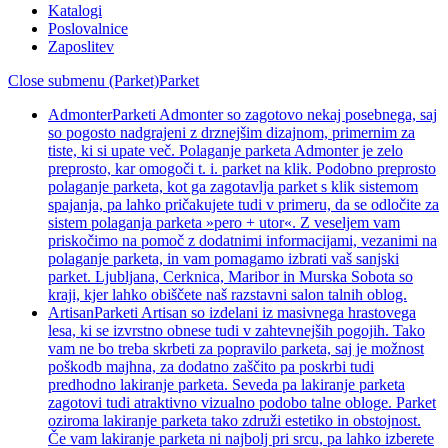
Katalogi
Poslovalnice
Zaposlitev
Close submenu (Parket)
Parket
Admonter
Parketi Admonter so zagotovo nekaj posebnega, saj
so pogosto nadgrajeni z drznejšim dizajnom, primernim za
tiste, ki si upate več. Polaganje parketa Admonter je zelo
preprosto, kar omogoči t. i. parket na klik. Podobno preprosto
polaganje parketa, kot ga zagotavlja parket s klik sistemom
spajanja, pa lahko pričakujete tudi v primeru, da se odločite za
sistem polaganja parketa »pero + utor«. Z veseljem vam
priskočimo na pomoč z dodatnimi informacijami, vezanimi na
polaganje parketa, in vam pomagamo izbrati vaš sanjski
parket. Ljubljana, Cerknica, Maribor in Murska Sobota so
kraji, kjer lahko obiščete naš razstavni salon talnih oblog.
Artisan
Parketi Artisan so izdelani iz masivnega hrastovega
lesa, ki se izvrstno obnese tudi v zahtevnejših pogojih. Tako
vam ne bo treba skrbeti za popravilo parketa, saj je možnost
poškodb majhna, za dodatno zaščito pa poskrbi tudi
predhodno lakiranje parketa. Seveda pa lakiranje parketa
zagotovi tudi atraktivno vizualno podobo talne obloge. Parket
oziroma lakiranje parketa tako združi estetiko in obstojnost.
Če vam lakiranje parketa ni najbolj pri srcu, pa lahko izberete