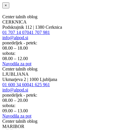
×
Center talnih oblog
CERKNICA
Podskrajnik 112 | 1380 Cerknica
01 707 14 07
041 707 981
info@alpod.si
ponedeljek - petek:
08.00 – 18.00
sobota:
08.00 – 12.00
Navodila za pot
Center talnih oblog
LJUBLJANA
Ukmarjeva 2 | 1000 Ljubljana
01 600 34 60
041 625 961
info@alpod.si
ponedeljek - petek:
08.00 – 20.00
sobota:
09.00 – 13.00
Navodila za pot
Center talnih oblog
MARIBOR