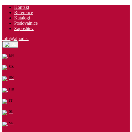
Kontakt
Reference
Katalogi
Poslovalnice
Zaposlitev
info@alpod.si
SL
EN
CZ
SK
HR
IT
SL
SR