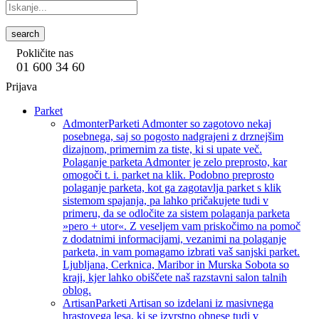
search
Pokličite nas
01 600 34 60
Prijava
Parket
Admonter
Parketi Admonter so zagotovo nekaj
posebnega, saj so pogosto nadgrajeni z drznejšim
dizajnom, primernim za tiste, ki si upate več.
Polaganje parketa Admonter je zelo preprosto, kar
omogoči t. i. parket na klik. Podobno preprosto
polaganje parketa, kot ga zagotavlja parket s klik
sistemom spajanja, pa lahko pričakujete tudi v
primeru, da se odločite za sistem polaganja parketa
»pero + utor«. Z veseljem vam priskočimo na pomoč
z dodatnimi informacijami, vezanimi na polaganje
parketa, in vam pomagamo izbrati vaš sanjski parket.
Ljubljana, Cerknica, Maribor in Murska Sobota so
kraji, kjer lahko obiščete naš razstavni salon talnih
oblog.
Artisan
Parketi Artisan so izdelani iz masivnega
hrastovega lesa, ki se izvrstno obnese tudi v