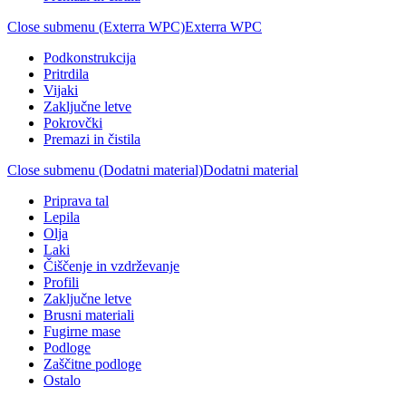
Close submenu (Exterra WPC)
Exterra WPC
Podkonstrukcija
Pritrdila
Vijaki
Zaključne letve
Pokrovčki
Premazi in čistila
Close submenu (Dodatni material)
Dodatni material
Priprava tal
Lepila
Olja
Laki
Čiščenje in vzdrževanje
Profili
Zaključne letve
Brusni materiali
Fugirne mase
Podloge
Zaščitne podloge
Ostalo