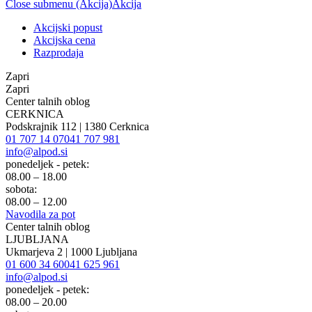
Close submenu (Akcija)
Akcija
Akcijski popust
Akcijska cena
Razprodaja
Zapri
Zapri
Center talnih oblog
CERKNICA
Podskrajnik 112 | 1380 Cerknica
01 707 14 07
041 707 981
info@alpod.si
ponedeljek - petek:
08.00 – 18.00
sobota:
08.00 – 12.00
Navodila za pot
Center talnih oblog
LJUBLJANA
Ukmarjeva 2 | 1000 Ljubljana
01 600 34 60
041 625 961
info@alpod.si
ponedeljek - petek:
08.00 – 20.00