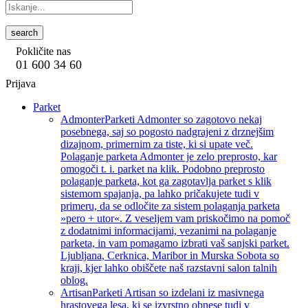
search
Pokličite nas
01 600 34 60
Prijava
Parket
Admonter
Parketi Admonter so zagotovo nekaj
posebnega, saj so pogosto nadgrajeni z drznejšim
dizajnom, primernim za tiste, ki si upate več.
Polaganje parketa Admonter je zelo preprosto, kar
omogoči t. i. parket na klik. Podobno preprosto
polaganje parketa, kot ga zagotavlja parket s klik
sistemom spajanja, pa lahko pričakujete tudi v
primeru, da se odločite za sistem polaganja parketa
»pero + utor«. Z veseljem vam priskočimo na pomoč
z dodatnimi informacijami, vezanimi na polaganje
parketa, in vam pomagamo izbrati vaš sanjski parket.
Ljubljana, Cerknica, Maribor in Murska Sobota so
kraji, kjer lahko obiščete naš razstavni salon talnih
oblog.
Artisan
Parketi Artisan so izdelani iz masivnega
hrastovega lesa, ki se izvrstno obnese tudi v