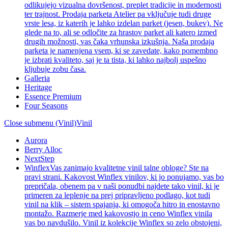
odlikujejo vizualna dovršenost, preplet tradicije in modernosti
ter trajnost. Prodaja parketa Atelier pa vključuje tudi druge
vrste lesa, iz katerih je lahko izdelan parket (jesen, bukev). Ne
glede na to, ali se odločite za hrastov parket ali katero izmed
drugih možnosti, vas čaka vrhunska izkušnja. Naša prodaja
parketa je namenjena vsem, ki se zavedate, kako pomembno
je izbrati kvaliteto, saj je ta tista, ki lahko najbolj uspešno
kljubuje zobu časa.
Galleria
Heritage
Essence Premium
Four Seasons
Close submenu (Vinil)
Vinil
Aurora
Berry Alloc
NextStep
Winflex
Vas zanimajo kvalitetne vinil talne obloge? Ste na
pravi strani. Kakovost Winflex vinilov, ki jo ponujamo, vas bo
prepričala, obenem pa v naši ponudbi najdete tako vinil, ki je
primeren za leplenje na prej pripravljeno podlago, kot tudi
vinil na klik – sistem spajanja, ki omogoča hitro in enostavno
montažo. Razmerje med kakovostjo in ceno Winflex vinila
vas bo navdušilo. Vinil iz kolekcije Winflex so zelo obstojeni,