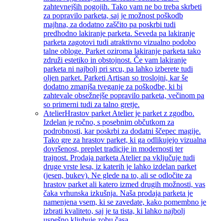
zahtevnejših pogojih. Tako vam ne bo treba skrbeti
za popravilo parketa, saj je možnost poškodb
majhna, za dodatno zaščito pa poskrbi tudi
predhodno lakiranje parketa. Seveda pa lakiranje
parketa zagotovi tudi atraktivno vizualno podobo
talne obloge. Parket oziroma lakiranje parketa tako
združi estetiko in obstojnost. Če vam lakiranje
parketa ni najbolj pri srcu, pa lahko izberete tudi
oljen parket. Parketi Artisan so troslojni, kar še
dodatno zmanjša tveganje za poškodbe, ki bi
zahtevale obsežnejše popravilo parketa, večinom pa
so primerni tudi za talno gretje.
Atelier
Hrastov parket Atelier je parket z zgodbo.
Izdelan je ročno, s posebnim občutkom za
podrobnosti, kar poskrbi za dodatni ščepec magije.
Tako gre za hrastov parket, ki ga odlikujejo vizualna
dovršenost, preplet tradicije in modernosti ter
trajnost. Prodaja parketa Atelier pa vključuje tudi
druge vrste lesa, iz katerih je lahko izdelan parket
(jesen, bukev). Ne glede na to, ali se odločite za
hrastov parket ali katero izmed drugih možnosti, vas
čaka vrhunska izkušnja. Naša prodaja parketa je
namenjena vsem, ki se zavedate, kako pomembno je
izbrati kvaliteto, saj je ta tista, ki lahko najbolj
uspešno kljubuje zobu časa.