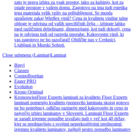
zato je prava izbira za vsak prostor, tako za kuhinjo, kot za
ostale prostore v vašem domu. Zagotovo pa ima tudi estetika
tega materiala velik vpliv na priljubljenost. Se morda
sprašujete zakaj Winflex vinil? Cena in kvaliteta vinilne talne
obloge je odvisna od vaših specifičnih želja – izbirate lahko
med različnimi debelinami, dimenzijami, kot tudi dekorji, cena
pa je odvisna tudi od razreda uporabe. Kakovostni vinil, ki
vas zagotovo ne bo razočaral! Obiščite nas v Cerknici,
Ljubljani in Murski Soboti.
Close submenu (Laminat)
Laminat
Binyl
Classen
Cosmoflooritan
Egger PRO
Evolution
Krono Original
Kronoswiss
Floor Experts laminati za kvaliteto Floor Experts
laminati pomenijo kvaliteto (popravilo laminata skoraj gotovo
ne bo potrebno), odlično razmerje med kakovostjo in ceno in
največjo izbiro laminatov v Sloveniji. Laminati Floor Experts
se zaradi izjemne ponudbe izvažajo tudi v več kot 40 držav,
kjer se predstavljajo s svojimi neprekosljivimi prednostmi:
izjemno kvaliteto laminatov, najbolj pestro ponudbo laminatov