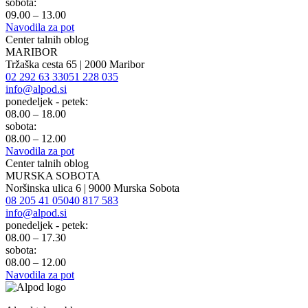
sobota:
09.00 – 13.00
Navodila za pot
Center talnih oblog
MARIBOR
Tržaška cesta 65 | 2000 Maribor
02 292 63 33
051 228 035
info@alpod.si
ponedeljek - petek:
08.00 – 18.00
sobota:
08.00 – 12.00
Navodila za pot
Center talnih oblog
MURSKA SOBOTA
Noršinska ulica 6 | 9000 Murska Sobota
08 205 41 05
040 817 583
info@alpod.si
ponedeljek - petek:
08.00 – 17.30
sobota:
08.00 – 12.00
Navodila za pot