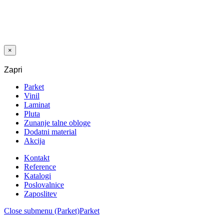
LAK
SPORTFLOOR
FINISH 2K
VODNI MAT 5
+ 0,5 L
×
Zapri
Parket
Vinil
Laminat
Pluta
Zunanje talne obloge
Dodatni material
Akcija
Kontakt
Reference
Katalogi
Poslovalnice
Zaposlitev
Close submenu (Parket)
Parket