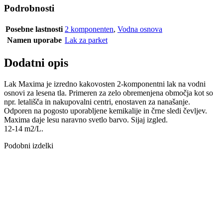
Podrobnosti
Posebne lastnosti
2 komponenten
,
Vodna osnova
Namen uporabe
Lak za parket
Dodatni opis
Lak Maxima je izredno kakovosten 2-komponentni lak na vodni
osnovi za lesena tla. Primeren za zelo obremenjena območja kot so
npr. letališča in nakupovalni centri, enostaven za nanašanje.
Odporen na pogosto uporabljene kemikalije in črne sledi čevljev.
Maxima daje lesu naravno svetlo barvo. Sijaj izgled.
12-14 m2/L.
Podobni izdelki
LAK UNIQUA
SQ POLSIJAJ
1K PU VODNI