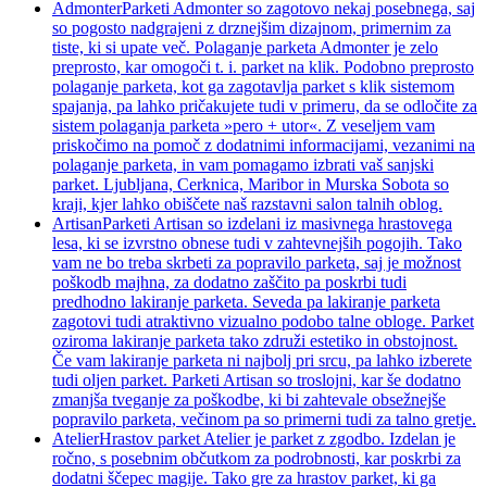
Admonter
Parketi Admonter so zagotovo nekaj posebnega, saj
so pogosto nadgrajeni z drznejšim dizajnom, primernim za
tiste, ki si upate več. Polaganje parketa Admonter je zelo
preprosto, kar omogoči t. i. parket na klik. Podobno preprosto
polaganje parketa, kot ga zagotavlja parket s klik sistemom
spajanja, pa lahko pričakujete tudi v primeru, da se odločite za
sistem polaganja parketa »pero + utor«. Z veseljem vam
priskočimo na pomoč z dodatnimi informacijami, vezanimi na
polaganje parketa, in vam pomagamo izbrati vaš sanjski
parket. Ljubljana, Cerknica, Maribor in Murska Sobota so
kraji, kjer lahko obiščete naš razstavni salon talnih oblog.
Artisan
Parketi Artisan so izdelani iz masivnega hrastovega
lesa, ki se izvrstno obnese tudi v zahtevnejših pogojih. Tako
vam ne bo treba skrbeti za popravilo parketa, saj je možnost
poškodb majhna, za dodatno zaščito pa poskrbi tudi
predhodno lakiranje parketa. Seveda pa lakiranje parketa
zagotovi tudi atraktivno vizualno podobo talne obloge. Parket
oziroma lakiranje parketa tako združi estetiko in obstojnost.
Če vam lakiranje parketa ni najbolj pri srcu, pa lahko izberete
tudi oljen parket. Parketi Artisan so troslojni, kar še dodatno
zmanjša tveganje za poškodbe, ki bi zahtevale obsežnejše
popravilo parketa, večinom pa so primerni tudi za talno gretje.
Atelier
Hrastov parket Atelier je parket z zgodbo. Izdelan je
ročno, s posebnim občutkom za podrobnosti, kar poskrbi za
dodatni ščepec magije. Tako gre za hrastov parket, ki ga