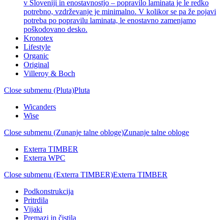
v Sloveniji in enostavnostjo – popravilo laminata je le redko
potrebno, vzdrževanje je minimalno. V kolikor se pa že pojavi
potreba po popravilu laminata, le enostavno zamenjamo
poškodovano desko.
Kronotex
Lifestyle
Organic
Original
Villeroy & Boch
Close submenu (Pluta)
Pluta
Wicanders
Wise
Close submenu (Zunanje talne obloge)
Zunanje talne obloge
Exterra TIMBER
Exterra WPC
Close submenu (Exterra TIMBER)
Exterra TIMBER
Podkonstrukcija
Pritrdila
Vijaki
Premazi in čistila