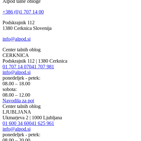
Alpod talne obloge
+386 (0)1 707 14 00
Podskrajnik 112
1380 Cerknica Slovenija
info@alpod.si
Center talnih oblog
CERKNICA
Podskrajnik 112 | 1380 Cerknica
01 707 14 07
041 707 981
info@alpod.si
ponedeljek - petek:
08.00 – 18.00
sobota:
08.00 – 12.00
Navodila za pot
Center talnih oblog
LJUBLJANA
Ukmarjeva 2 | 1000 Ljubljana
01 600 34 60
041 625 961
info@alpod.si
ponedeljek - petek:
08.00 – 20.00