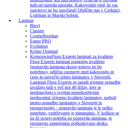
tudi od razreda uporabe. Kakovostni vinil, ki vas
zagotovo ne bo razočaral! Obiščite nas v Cerknici,
Ljubljani in Murski Soboti.
Laminat
Binyl
Classen
Cosmoflooritan
Egger PRO
Evolution
Krono Original
Kronoswiss
Floor Experts laminati za kvaliteto
Floor Experts laminati pomenijo kvaliteto
(popravilo laminata skoraj gotovo ne bo
potrebno), odlično razmerje med kakovostjo in
ceno in največjo izbiro laminatov v Sloveniji.
Laminati Floor Experts se zaradi izjemne ponudbe
izvažajo tudi v več kot 40 držav, kjer se
predstavljajo s svojimi neprekosljivimi
prednostmi: izjemno kvaliteto laminatov, najbolj
pestro ponudbo laminatov v Sloveniji in
enostavnostjo – popravilo laminata je le redko
potrebno, vzdrževanje je minimalno. V kolikor se
pa že pojavi potreba po popravilu laminata, le
enostavno zamenjamo poškodovano desko.