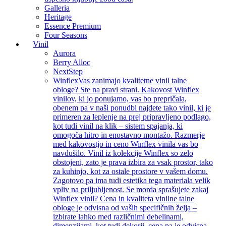
Galleria
Heritage
Essence Premium
Four Seasons
Vinil
Aurora
Berry Alloc
NextStep
Winflex
Vas zanimajo kvalitetne vinil talne
obloge? Ste na pravi strani. Kakovost Winflex
vinilov, ki jo ponujamo, vas bo prepričala,
obenem pa v naši ponudbi najdete tako vinil, ki je
primeren za leplenje na prej pripravljeno podlago,
kot tudi vinil na klik – sistem spajanja, ki
omogoča hitro in enostavno montažo. Razmerje
med kakovostjo in ceno Winflex vinila vas bo
navdušilo. Vinil iz kolekcije Winflex so zelo
obstojeni, zato je prava izbira za vsak prostor, tako
za kuhinjo, kot za ostale prostore v vašem domu.
Zagotovo pa ima tudi estetika tega materiala velik
vpliv na priljubljenost. Se morda sprašujete zakaj
Winflex vinil? Cena in kvaliteta vinilne talne
obloge je odvisna od vaših specifičnih želja –
izbirate lahko med različnimi debelinami,
dimenzijami, kot tudi dekorji, cena pa je odvisna