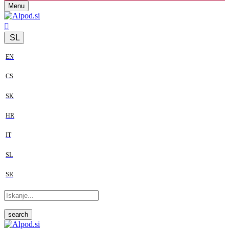
Menu
SL
EN
CS
SK
HR
IT
SL
SR
search