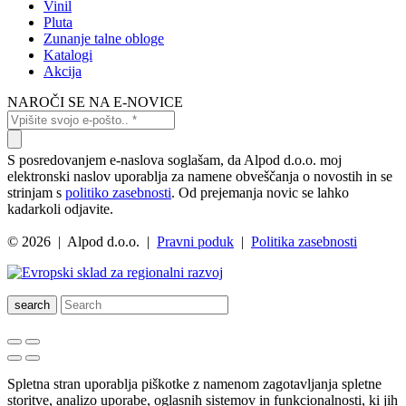
Vinil
Pluta
Zunanje talne obloge
Katalogi
Akcija
NAROČI SE NA E-NOVICE
S posredovanjem e-naslova soglašam, da Alpod d.o.o. moj
elektronski naslov uporablja za namene obveščanja o novostih in se
strinjam s
politiko zasebnosti
. Od prejemanja novic se lahko
kadarkoli odjavite.
© 2026 | Alpod d.o.o. |
Pravni poduk
|
Politika zasebnosti
search
Spletna stran uporablja piškotke z namenom zagotavljanja spletne
storitve, analizo uporabe, oglasnih sistemov in funkcionalnosti, ki jih