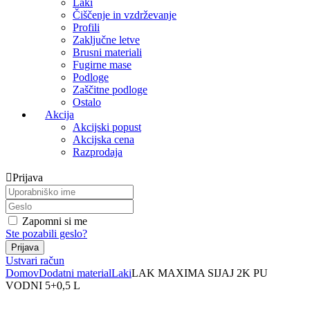
Laki
Čiščenje in vzdrževanje
Profili
Zaključne letve
Brusni materiali
Fugirne mase
Podloge
Zaščitne podloge
Ostalo
Akcija
Akcijski popust
Akcijska cena
Razprodaja
Prijava
Zapomni si me
Ste pozabili geslo?
Ustvari račun
Domov
Dodatni material
Laki
LAK MAXIMA SIJAJ 2K PU
VODNI 5+0,5 L