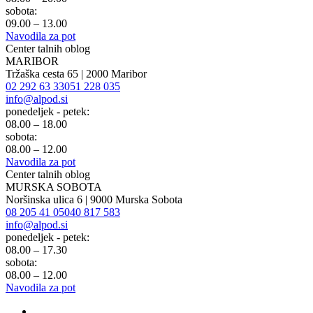
sobota:
09.00 – 13.00
Navodila za pot
Center talnih oblog
MARIBOR
Tržaška cesta 65 | 2000 Maribor
02 292 63 33
051 228 035
info@alpod.si
ponedeljek - petek:
08.00 – 18.00
sobota:
08.00 – 12.00
Navodila za pot
Center talnih oblog
MURSKA SOBOTA
Noršinska ulica 6 | 9000 Murska Sobota
08 205 41 05
040 817 583
info@alpod.si
ponedeljek - petek:
08.00 – 17.30
sobota:
08.00 – 12.00
Navodila za pot