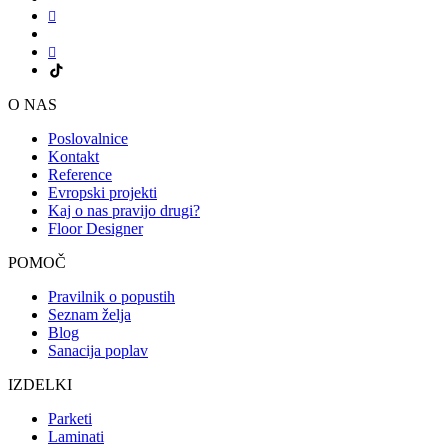
O NAS
Poslovalnice
Kontakt
Reference
Evropski projekti
Kaj o nas pravijo drugi?
Floor Designer
POMOČ
Pravilnik o popustih
Seznam želja
Blog
Sanacija poplav
IZDELKI
Parketi
Laminati