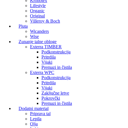
Kronotex
Lifestyle
Organic
Original
Villeroy & Boch
Pluta
Wicanders
Wise
Zunanje talne obloge
Exterra TIMBER
Podkonstrukcija
Pritrdila
Vijaki
Premazi in čistila
Exterra WPC
Podkonstrukcija
Pritrdila
Vijaki
Zaključne letve
Pokrovčki
Premazi in čistila
Dodatni material
Priprava tal
Lepila
Olja