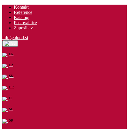
Kontakt
Reference
Katalogi
Poslovalnice
Zaposlitev
info@alpod.si
SL
EN
CZ
SK
HR
IT
SL
SR