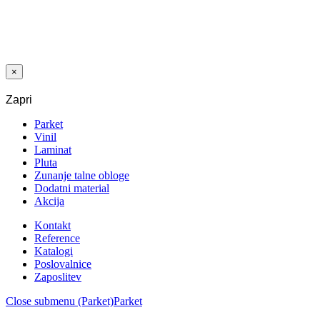
cena je bila:
16,00 €.
11,20
€
Trenutna
cena je:
2
11,20 €.
/m
+
DDV
×
Zapri
Parket
Vinil
Laminat
Pluta
Zunanje talne obloge
Dodatni material
Akcija
Kontakt
Reference
Katalogi
Poslovalnice
Zaposlitev
Close submenu (Parket)
Parket