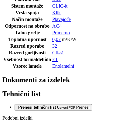
Sistem montaže
CLIC-it
Vrsta spoja
Klik
Način montaže
Plavajoče
Odpornost na obrabo
AC4
Talno gretje
Primerno
Toplotna upornost
0,07
m²K/W
Razred uporabe
32
Razred gorljivosti
Cfl-s1
Vsebnost formaldehida
E1
Vzorec lamele
Enolamelni
Dokumenti za izdelek
Tehnični list
Prenesi tehnični list
Prenesi
Ustvari PDF
Podobni izdelki
-25%
Zadnji paketi