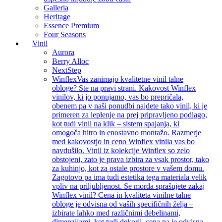
Galleria
Heritage
Essence Premium
Four Seasons
Vinil
Aurora
Berry Alloc
NextStep
Winflex
Vas zanimajo kvalitetne vinil talne
obloge? Ste na pravi strani. Kakovost Winflex
vinilov, ki jo ponujamo, vas bo prepričala,
obenem pa v naši ponudbi najdete tako vinil, ki je
primeren za leplenje na prej pripravljeno podlago,
kot tudi vinil na klik – sistem spajanja, ki
omogoča hitro in enostavno montažo. Razmerje
med kakovostjo in ceno Winflex vinila vas bo
navdušilo. Vinil iz kolekcije Winflex so zelo
obstojeni, zato je prava izbira za vsak prostor, tako
za kuhinjo, kot za ostale prostore v vašem domu.
Zagotovo pa ima tudi estetika tega materiala velik
vpliv na priljubljenost. Se morda sprašujete zakaj
Winflex vinil? Cena in kvaliteta vinilne talne
obloge je odvisna od vaših specifičnih želja –
izbirate lahko med različnimi debelinami,
dimenzijami, kot tudi dekorji, cena pa je odvisna