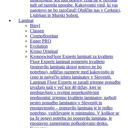
tudi od razreda uporabe. Kakovostni vinil, ki vas
zagotovo ne bo razočaral! Obiščite nas v Cerknici,
Ljubljani in Murski Soboti.
Laminat
Binyl
Classen
Cosmoflooritan
Egger PRO
Evolution
Krono Original
Kronoswiss
Floor Experts laminati za kvaliteto
Floor Experts laminati pomenijo kvaliteto
(popravilo laminata skoraj gotovo ne bo
potrebno), odlično razmerje med kakovostjo in
ceno in največjo izbiro laminatov v Sloveniji.
Laminati Floor Experts se zaradi izjemne ponudbe
izvažajo tudi v več kot 40 držav, kjer se
predstavljajo s svojimi neprekosljivimi
prednostmi: izjemno kvaliteto laminatov, najbolj
pestro ponudbo laminatov v Sloveniji in
enostavnostjo – popravilo laminata je le redko
potrebno, vzdrževanje je minimalno. V kolikor se
pa že pojavi potreba po popravilu laminata, le
enostavno zamenjamo poškodovano desko.