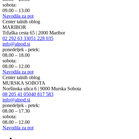
sobota:
09.00 – 13.00
Navodila za pot
Center talnih oblog
MARIBOR
Tržaška cesta 65 | 2000 Maribor
02 292 63 33
051 228 035
info@alpod.si
ponedeljek - petek:
08.00 – 18.00
sobota:
08.00 – 12.00
Navodila za pot
Center talnih oblog
MURSKA SOBOTA
Noršinska ulica 6 | 9000 Murska Sobota
08 205 41 05
040 817 583
info@alpod.si
ponedeljek - petek:
08.00 – 17.30
sobota:
08.00 – 12.00
Navodila za pot