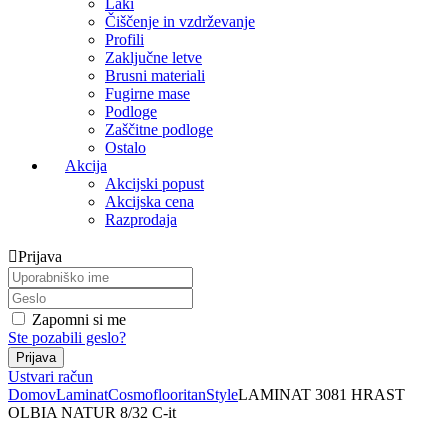
Laki
Čiščenje in vzdrževanje
Profili
Zaključne letve
Brusni materiali
Fugirne mase
Podloge
Zaščitne podloge
Ostalo
Akcija
Akcijski popust
Akcijska cena
Razprodaja
Prijava
Zapomni si me
Ste pozabili geslo?
Ustvari račun
Domov
Laminat
Cosmoflooritan
Style
LAMINAT 3081 HRAST
OLBIA NATUR 8/32 C-it