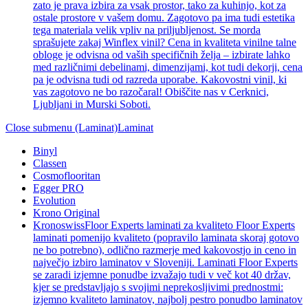
zato je prava izbira za vsak prostor, tako za kuhinjo, kot za
ostale prostore v vašem domu. Zagotovo pa ima tudi estetika
tega materiala velik vpliv na priljubljenost. Se morda
sprašujete zakaj Winflex vinil? Cena in kvaliteta vinilne talne
obloge je odvisna od vaših specifičnih želja – izbirate lahko
med različnimi debelinami, dimenzijami, kot tudi dekorji, cena
pa je odvisna tudi od razreda uporabe. Kakovostni vinil, ki
vas zagotovo ne bo razočaral! Obiščite nas v Cerknici,
Ljubljani in Murski Soboti.
Close submenu (Laminat)
Laminat
Binyl
Classen
Cosmoflooritan
Egger PRO
Evolution
Krono Original
Kronoswiss
Floor Experts laminati za kvaliteto Floor Experts
laminati pomenijo kvaliteto (popravilo laminata skoraj gotovo
ne bo potrebno), odlično razmerje med kakovostjo in ceno in
največjo izbiro laminatov v Sloveniji. Laminati Floor Experts
se zaradi izjemne ponudbe izvažajo tudi v več kot 40 držav,
kjer se predstavljajo s svojimi neprekosljivimi prednostmi:
izjemno kvaliteto laminatov, najbolj pestro ponudbo laminatov