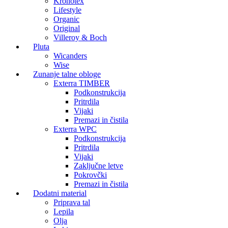
Kronotex
Lifestyle
Organic
Original
Villeroy & Boch
Pluta
Wicanders
Wise
Zunanje talne obloge
Exterra TIMBER
Podkonstrukcija
Pritrdila
Vijaki
Premazi in čistila
Exterra WPC
Podkonstrukcija
Pritrdila
Vijaki
Zaključne letve
Pokrovčki
Premazi in čistila
Dodatni material
Priprava tal
Lepila
Olja