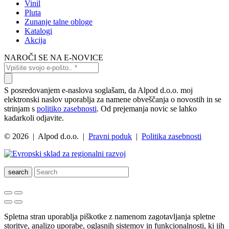
Vinil
Pluta
Zunanje talne obloge
Katalogi
Akcija
NAROČI SE NA E-NOVICE
S posredovanjem e-naslova soglašam, da Alpod d.o.o. moj
elektronski naslov uporablja za namene obveščanja o novostih in se
strinjam s
politiko zasebnosti
. Od prejemanja novic se lahko
kadarkoli odjavite.
© 2026 | Alpod d.o.o. |
Pravni poduk
|
Politika zasebnosti
search
Spletna stran uporablja piškotke z namenom zagotavljanja spletne
storitve, analizo uporabe, oglasnih sistemov in funkcionalnosti, ki jih