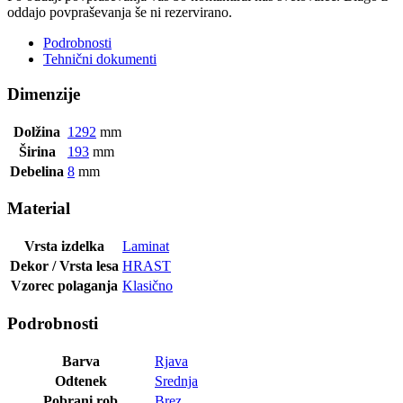
oddajo povpraševanja še ni rezervirano.
Podrobnosti
Tehnični dokumenti
Dimenzije
Dolžina
1292
mm
Širina
193
mm
Debelina
8
mm
Material
Vrsta izdelka
Laminat
Dekor / Vrsta lesa
HRAST
Vzorec polaganja
Klasično
Podrobnosti
Barva
Rjava
Odtenek
Srednja
Pobrani rob
Brez