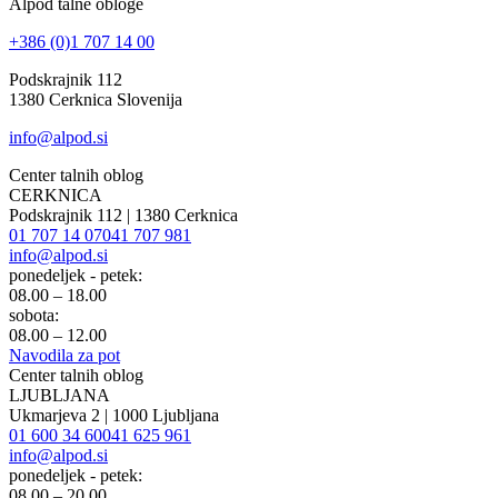
Alpod talne obloge
+386 (0)1 707 14 00
Podskrajnik 112
1380 Cerknica Slovenija
info@alpod.si
Center talnih oblog
CERKNICA
Podskrajnik 112 | 1380 Cerknica
01 707 14 07
041 707 981
info@alpod.si
ponedeljek - petek:
08.00 – 18.00
sobota:
08.00 – 12.00
Navodila za pot
Center talnih oblog
LJUBLJANA
Ukmarjeva 2 | 1000 Ljubljana
01 600 34 60
041 625 961
info@alpod.si
ponedeljek - petek:
08.00 – 20.00