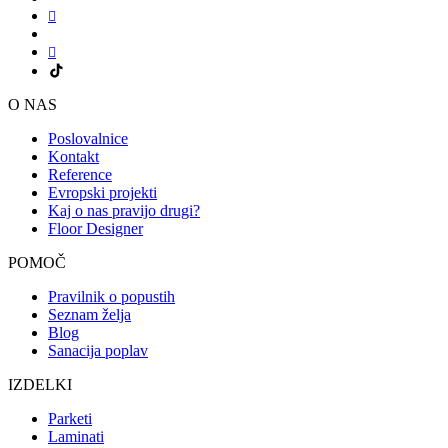
O NAS
Poslovalnice
Kontakt
Reference
Evropski projekti
Kaj o nas pravijo drugi?
Floor Designer
POMOČ
Pravilnik o popustih
Seznam želja
Blog
Sanacija poplav
IZDELKI
Parketi
Laminati