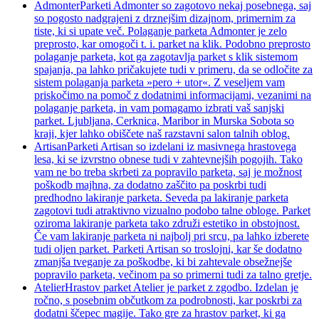
Admonter
Parketi Admonter so zagotovo nekaj posebnega, saj
so pogosto nadgrajeni z drznejšim dizajnom, primernim za
tiste, ki si upate več. Polaganje parketa Admonter je zelo
preprosto, kar omogoči t. i. parket na klik. Podobno preprosto
polaganje parketa, kot ga zagotavlja parket s klik sistemom
spajanja, pa lahko pričakujete tudi v primeru, da se odločite za
sistem polaganja parketa »pero + utor«. Z veseljem vam
priskočimo na pomoč z dodatnimi informacijami, vezanimi na
polaganje parketa, in vam pomagamo izbrati vaš sanjski
parket. Ljubljana, Cerknica, Maribor in Murska Sobota so
kraji, kjer lahko obiščete naš razstavni salon talnih oblog.
Artisan
Parketi Artisan so izdelani iz masivnega hrastovega
lesa, ki se izvrstno obnese tudi v zahtevnejših pogojih. Tako
vam ne bo treba skrbeti za popravilo parketa, saj je možnost
poškodb majhna, za dodatno zaščito pa poskrbi tudi
predhodno lakiranje parketa. Seveda pa lakiranje parketa
zagotovi tudi atraktivno vizualno podobo talne obloge. Parket
oziroma lakiranje parketa tako združi estetiko in obstojnost.
Če vam lakiranje parketa ni najbolj pri srcu, pa lahko izberete
tudi oljen parket. Parketi Artisan so troslojni, kar še dodatno
zmanjša tveganje za poškodbe, ki bi zahtevale obsežnejše
popravilo parketa, večinom pa so primerni tudi za talno gretje.
Atelier
Hrastov parket Atelier je parket z zgodbo. Izdelan je
ročno, s posebnim občutkom za podrobnosti, kar poskrbi za
dodatni ščepec magije. Tako gre za hrastov parket, ki ga