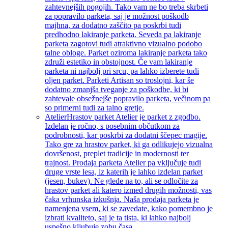
zahtevnejših pogojih. Tako vam ne bo treba skrbeti
za popravilo parketa, saj je možnost poškodb
majhna, za dodatno zaščito pa poskrbi tudi
predhodno lakiranje parketa. Seveda pa lakiranje
parketa zagotovi tudi atraktivno vizualno podobo
talne obloge. Parket oziroma lakiranje parketa tako
združi estetiko in obstojnost. Če vam lakiranje
parketa ni najbolj pri srcu, pa lahko izberete tudi
oljen parket. Parketi Artisan so troslojni, kar še
dodatno zmanjša tveganje za poškodbe, ki bi
zahtevale obsežnejše popravilo parketa, večinom pa
so primerni tudi za talno gretje.
Atelier
Hrastov parket Atelier je parket z zgodbo.
Izdelan je ročno, s posebnim občutkom za
podrobnosti, kar poskrbi za dodatni ščepec magije.
Tako gre za hrastov parket, ki ga odlikujejo vizualna
dovršenost, preplet tradicije in modernosti ter
trajnost. Prodaja parketa Atelier pa vključuje tudi
druge vrste lesa, iz katerih je lahko izdelan parket
(jesen, bukev). Ne glede na to, ali se odločite za
hrastov parket ali katero izmed drugih možnosti, vas
čaka vrhunska izkušnja. Naša prodaja parketa je
namenjena vsem, ki se zavedate, kako pomembno je
izbrati kvaliteto, saj je ta tista, ki lahko najbolj
uspešno kljubuje zobu časa.