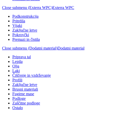
Close submenu (Exterra WPC)
Exterra WPC
Podkonstrukcija
Pritrdila
Vijaki
Zaključne letve
Pokrovčki
Premazi in čistila
Close submenu (Dodatni material)
Dodatni material
Priprava tal
Lepila
Olja
Laki
Čiščenje in vzdrževanje
Profili
Zaključne letve
Brusni materiali
Fugirne mase
Podloge
Zaščitne podloge
Ostalo