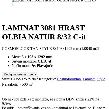
LAMINAT 3081 HRAST
OLBIA NATUR 8/32 C-it
COSMOFLOORITAN STYLE 8x193x1292 mm (1,9948 m2)
Mere:
8 x 193 x 1292 mm
Sistem montaže:
CLIC-it
Način montaže:
Plavajoče
Dodaj na seznam želja
Šifra:
COSSTY-2970/2
Kategorije:
Cosmoflooritan
,
Laminat
,
Style
2
Na zalogi: > 500
m
POŠLJI POVPRAŠEVANJE
Ob nakupu izdelka z montažo, se stopnja DDV zniža z 22% na
9,5%.
Po oddaji povpraševanja vas bo kontaktiral naš svetovalec. Blago z