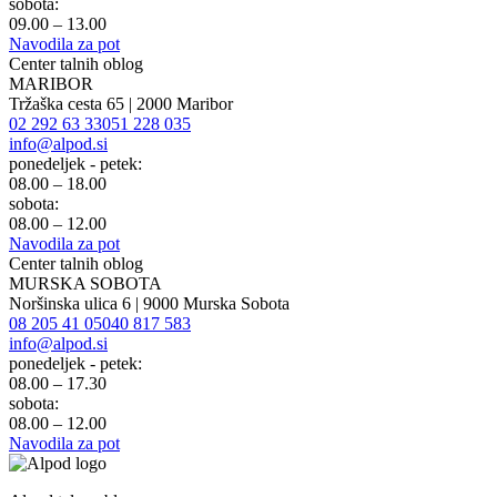
sobota:
09.00 – 13.00
Navodila za pot
Center talnih oblog
MARIBOR
Tržaška cesta 65 | 2000 Maribor
02 292 63 33
051 228 035
info@alpod.si
ponedeljek - petek:
08.00 – 18.00
sobota:
08.00 – 12.00
Navodila za pot
Center talnih oblog
MURSKA SOBOTA
Noršinska ulica 6 | 9000 Murska Sobota
08 205 41 05
040 817 583
info@alpod.si
ponedeljek - petek:
08.00 – 17.30
sobota:
08.00 – 12.00
Navodila za pot