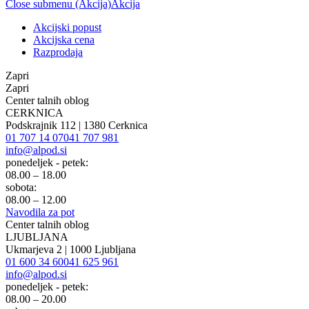
Close submenu (Akcija)
Akcija
Akcijski popust
Akcijska cena
Razprodaja
Zapri
Zapri
Center talnih oblog
CERKNICA
Podskrajnik 112 | 1380 Cerknica
01 707 14 07
041 707 981
info@alpod.si
ponedeljek - petek:
08.00 – 18.00
sobota:
08.00 – 12.00
Navodila za pot
Center talnih oblog
LJUBLJANA
Ukmarjeva 2 | 1000 Ljubljana
01 600 34 60
041 625 961
info@alpod.si
ponedeljek - petek:
08.00 – 20.00