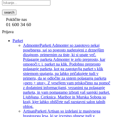
search
Pokličite nas
01 600 34 60
Prijava
Parket
Admonter
Parketi Admonter so zagotovo nekaj
posebnega, saj so pogosto nadgrajeni z drznejšim
dizajnom, primernim za tiste, ki si upate več.
Polaganje parketa Admonter je zelo preprosto, kar
omogoči t. i. parket na klik. Podobno preprosto
polaganje parketa, kot ga zagotavlja parket s klik
sistemom spajanja, pa lahko pričakujete tudi v
primeru, da se odločite za sistem polaganja parketa
»pero + utor«. Z veseljem vam priskočimo na pomoč
z dodatnimi informacijami, vezanimi na polaganje
parketa, in vam pomagamo izbrati vaš sanjski parket.
Ljubljana, Cerknica, Maribor in Murska Sobota so
kraji, kjer lahko obiščete naš razstavni salon talnih
oblog.
Artisan
Parketi Artisan so izdelani iz masivnega
hrastovega lesa, ki se izvrstno obnese tudi v