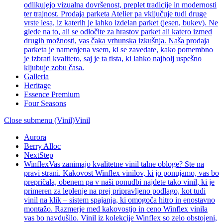
odlikujejo vizualna dovršenost, preplet tradicije in modernosti
ter trajnost. Prodaja parketa Atelier pa vključuje tudi druge
vrste lesa, iz katerih je lahko izdelan parket (jesen, bukev). Ne
glede na to, ali se odločite za hrastov parket ali katero izmed
drugih možnosti, vas čaka vrhunska izkušnja. Naša prodaja
parketa je namenjena vsem, ki se zavedate, kako pomembno
je izbrati kvaliteto, saj je ta tista, ki lahko najbolj uspešno
kljubuje zobu časa.
Galleria
Heritage
Essence Premium
Four Seasons
Close submenu (Vinil)
Vinil
Aurora
Berry Alloc
NextStep
Winflex
Vas zanimajo kvalitetne vinil talne obloge? Ste na
pravi strani. Kakovost Winflex vinilov, ki jo ponujamo, vas bo
prepričala, obenem pa v naši ponudbi najdete tako vinil, ki je
primeren za leplenje na prej pripravljeno podlago, kot tudi
vinil na klik – sistem spajanja, ki omogoča hitro in enostavno
montažo. Razmerje med kakovostjo in ceno Winflex vinila
vas bo navdušilo. Vinil iz kolekcije Winflex so zelo obstojeni,