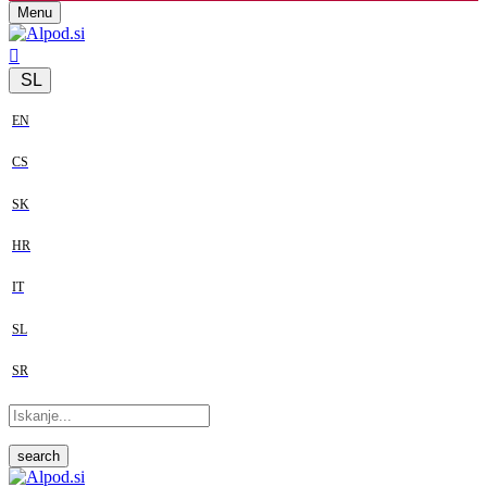
Menu
SL
EN
CS
SK
HR
IT
SL
SR
search