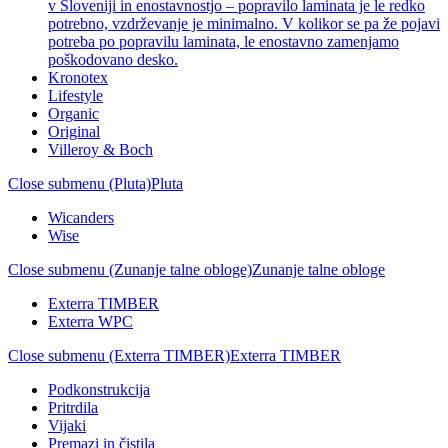
v Sloveniji in enostavnostjo – popravilo laminata je le redko
potrebno, vzdrževanje je minimalno. V kolikor se pa že pojavi
potreba po popravilu laminata, le enostavno zamenjamo
poškodovano desko.
Kronotex
Lifestyle
Organic
Original
Villeroy & Boch
Close submenu (Pluta)
Pluta
Wicanders
Wise
Close submenu (Zunanje talne obloge)
Zunanje talne obloge
Exterra TIMBER
Exterra WPC
Close submenu (Exterra TIMBER)
Exterra TIMBER
Podkonstrukcija
Pritrdila
Vijaki
Premazi in čistila