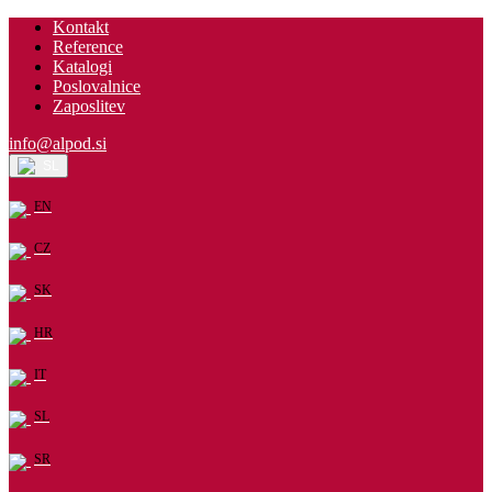
Kontakt
Reference
Katalogi
Poslovalnice
Zaposlitev
info@alpod.si
SL
EN
CZ
SK
HR
IT
SL
SR