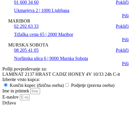
01 600 34 60
Pokliči
Ukmarjeva 2 | 1000 Ljubljana
Piši
MARIBOR
02 292 63 33
Pokliči
Tržaška cesta 65 | 2000 Maribor
Piši
MURSKA SOBOTA
08 205 41 05
Pokliči
Noršinska ulica 6 | 9000 Murska Sobota
Piši
Pošlji povpraševanje za:
LAMINAT 2137 HRAST CADIZ HONEY 4V 10/33 24h C-it
Izberite vrsto kupca:
Končni kupec (fizična oseba)
Podjetje (pravna oseba)
Ime in priimek
E-naslov
Država