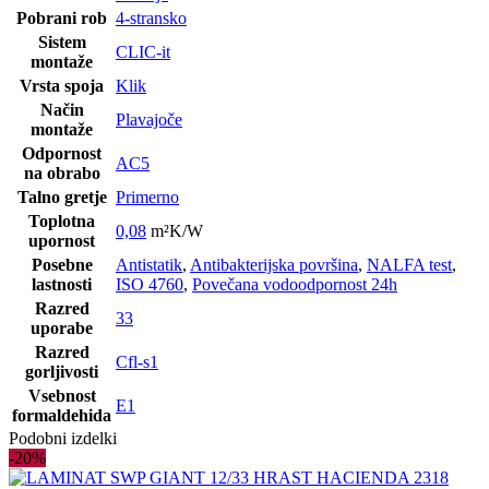
Pobrani rob
4-stransko
Sistem
CLIC-it
montaže
Vrsta spoja
Klik
Način
Plavajoče
montaže
Odpornost
AC5
na obrabo
Talno gretje
Primerno
Toplotna
0,08
m²K/W
upornost
Posebne
Antistatik
,
Antibakterijska površina
,
NALFA test
,
lastnosti
ISO 4760
,
Povečana vodoodpornost 24h
Razred
33
uporabe
Razred
Cfl-s1
gorljivosti
Vsebnost
E1
formaldehida
Podobni izdelki
-20%