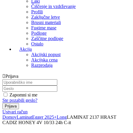
Laki
Čiščenje in vzdrževanje
Profili
Zaključne letve
Brusni materiali
Fugirne mase
Podloge
Zaščitne podloge
Ostalo
Akcija
Akcijski popust
Akcijska cena
Razprodaja
Prijava
Zapomni si me
Ste pozabili geslo?
Ustvari račun
Domov
Laminat
Egger 2025+
Long
LAMINAT 2137 HRAST
CADIZ HONEY 4V 10/33 24h C-it