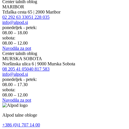
Center talnih oblog
MARIBOR
Tržaška cesta 65 | 2000 Maribor
02 292 63 33
051 228 035
info@alpod.si
ponedeljek - petek:
08.00 – 18.00
sobota:
08.00 – 12.00
Navodila za pot
Center talnih oblog
MURSKA SOBOTA
Noršinska ulica 6 | 9000 Murska Sobota
08 205 41 05
040 817 583
info@alpod.si
ponedeljek - petek:
08.00 – 17.30
sobota:
08.00 – 12.00
Navodila za pot
Alpod talne obloge
+386 (0)1 707 14 00