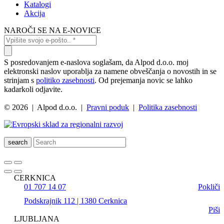
Katalogi
Akcija
NAROČI SE NA E-NOVICE
S posredovanjem e-naslova soglašam, da Alpod d.o.o. moj
elektronski naslov uporablja za namene obveščanja o novostih in se
strinjam s
politiko zasebnosti
. Od prejemanja novic se lahko
kadarkoli odjavite.
© 2026 | Alpod d.o.o. |
Pravni poduk
|
Politika zasebnosti
search
CERKNICA
01 707 14 07
Pokliči
Podskrajnik 112 | 1380 Cerknica
Piši
LJUBLJANA