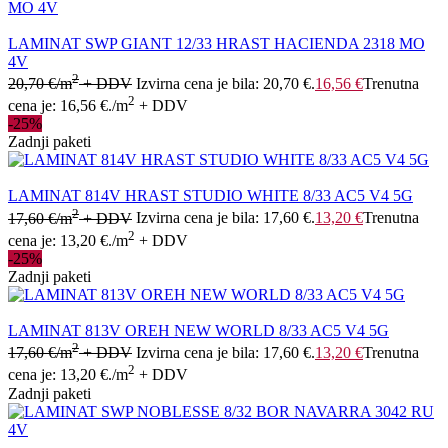
LAMINAT SWP GIANT 12/33 HRAST HACIENDA 2318 MO
4V
2
20,70
€
/m
+ DDV
Izvirna cena je bila: 20,70 €.
16,56
€
Trenutna
2
cena je: 16,56 €.
/m
+ DDV
-25%
Zadnji paketi
LAMINAT 814V HRAST STUDIO WHITE 8/33 AC5 V4 5G
2
17,60
€
/m
+ DDV
Izvirna cena je bila: 17,60 €.
13,20
€
Trenutna
2
cena je: 13,20 €.
/m
+ DDV
-25%
Zadnji paketi
LAMINAT 813V OREH NEW WORLD 8/33 AC5 V4 5G
2
17,60
€
/m
+ DDV
Izvirna cena je bila: 17,60 €.
13,20
€
Trenutna
2
cena je: 13,20 €.
/m
+ DDV
Zadnji paketi