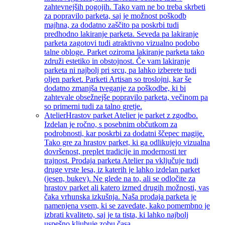
zahtevnejših pogojih. Tako vam ne bo treba skrbeti
za popravilo parketa, saj je možnost poškodb
majhna, za dodatno zaščito pa poskrbi tudi
predhodno lakiranje parketa. Seveda pa lakiranje
parketa zagotovi tudi atraktivno vizualno podobo
talne obloge. Parket oziroma lakiranje parketa tako
združi estetiko in obstojnost. Če vam lakiranje
parketa ni najbolj pri srcu, pa lahko izberete tudi
oljen parket. Parketi Artisan so troslojni, kar še
dodatno zmanjša tveganje za poškodbe, ki bi
zahtevale obsežnejše popravilo parketa, večinom pa
so primerni tudi za talno gretje.
Atelier
Hrastov parket Atelier je parket z zgodbo.
Izdelan je ročno, s posebnim občutkom za
podrobnosti, kar poskrbi za dodatni ščepec magije.
Tako gre za hrastov parket, ki ga odlikujejo vizualna
dovršenost, preplet tradicije in modernosti ter
trajnost. Prodaja parketa Atelier pa vključuje tudi
druge vrste lesa, iz katerih je lahko izdelan parket
(jesen, bukev). Ne glede na to, ali se odločite za
hrastov parket ali katero izmed drugih možnosti, vas
čaka vrhunska izkušnja. Naša prodaja parketa je
namenjena vsem, ki se zavedate, kako pomembno je
izbrati kvaliteto, saj je ta tista, ki lahko najbolj
uspešno kljubuje zobu časa.