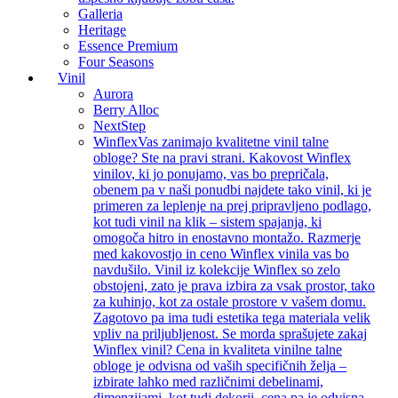
Galleria
Heritage
Essence Premium
Four Seasons
Vinil
Aurora
Berry Alloc
NextStep
Winflex
Vas zanimajo kvalitetne vinil talne
obloge? Ste na pravi strani. Kakovost Winflex
vinilov, ki jo ponujamo, vas bo prepričala,
obenem pa v naši ponudbi najdete tako vinil, ki je
primeren za leplenje na prej pripravljeno podlago,
kot tudi vinil na klik – sistem spajanja, ki
omogoča hitro in enostavno montažo. Razmerje
med kakovostjo in ceno Winflex vinila vas bo
navdušilo. Vinil iz kolekcije Winflex so zelo
obstojeni, zato je prava izbira za vsak prostor, tako
za kuhinjo, kot za ostale prostore v vašem domu.
Zagotovo pa ima tudi estetika tega materiala velik
vpliv na priljubljenost. Se morda sprašujete zakaj
Winflex vinil? Cena in kvaliteta vinilne talne
obloge je odvisna od vaših specifičnih želja –
izbirate lahko med različnimi debelinami,
dimenzijami, kot tudi dekorji, cena pa je odvisna