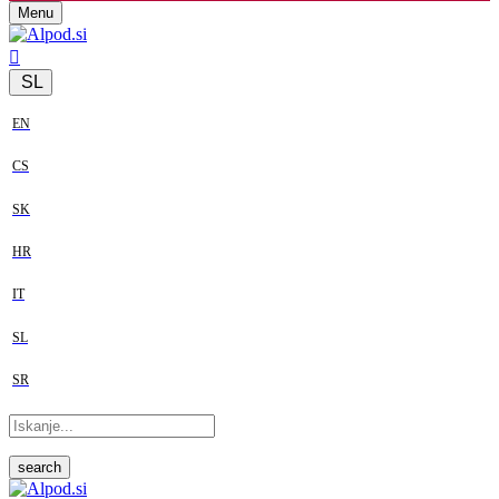
Menu
SL
EN
CS
SK
HR
IT
SL
SR
search