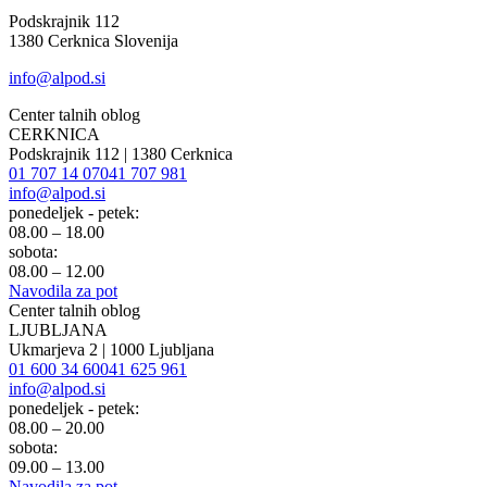
Podskrajnik 112
1380 Cerknica Slovenija
info@alpod.si
Center talnih oblog
CERKNICA
Podskrajnik 112 | 1380 Cerknica
01 707 14 07
041 707 981
info@alpod.si
ponedeljek - petek:
08.00 – 18.00
sobota:
08.00 – 12.00
Navodila za pot
Center talnih oblog
LJUBLJANA
Ukmarjeva 2 | 1000 Ljubljana
01 600 34 60
041 625 961
info@alpod.si
ponedeljek - petek:
08.00 – 20.00
sobota:
09.00 – 13.00
Navodila za pot