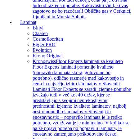
tudi od razreda uporabe. Kakovostni vinil, ki vas
zagotovo ne bo razočaral! Obiščite nas v Cerknici,
Ljubljani in Murski Soboti.
Laminat
Binyl
Classen
Cosmoflooritan
Egger PRO
Evolution
Krono Original
Kronoswiss
Floor Experts laminati za kvaliteto
Floor Experts laminati pomenijo kvaliteto
(popravilo laminata skoraj gotovo ne bo
potrebno), odlično razmerje med kakovostjo in
ceno in največjo izbiro laminatov v Sloveniji.
Laminati Floor Experts se zaradi izjemne ponudbe
izvažajo tudi v več kot 40 držav, kjer se
predstavljajo s svojimi neprekosljivimi
prednostmi: izjemno kvaliteto laminatov, najbolj
pestro ponudbo laminatov v Sloveniji in
enostavnostjo – popravilo laminata je le redko
potrebno, vzdrževanje je minimalno. V kolikor se
pa že pojavi potreba po popravilu laminata, le
enostavno zamenjamo poškodovano desko.