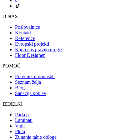
O NAS
Poslovalnice
Kontakt
Reference
Evropski projekti
Kaj o nas pravijo drugi?
Floor Designer
POMOČ
Pravilnik o popustih
Seznam želja
Blog
Sanacija poplav
IZDELKI
Parketi
Laminati
Vinil
Pluta
Zunanje talne obloge