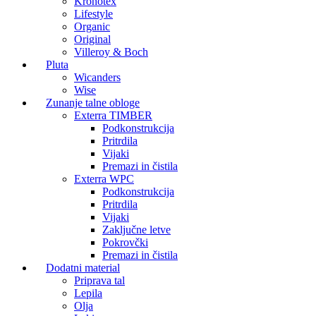
Kronotex
Lifestyle
Organic
Original
Villeroy & Boch
Pluta
Wicanders
Wise
Zunanje talne obloge
Exterra TIMBER
Podkonstrukcija
Pritrdila
Vijaki
Premazi in čistila
Exterra WPC
Podkonstrukcija
Pritrdila
Vijaki
Zaključne letve
Pokrovčki
Premazi in čistila
Dodatni material
Priprava tal
Lepila
Olja