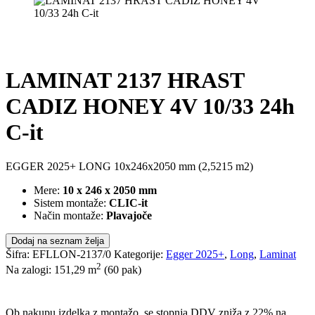
LAMINAT 2137 HRAST
CADIZ HONEY 4V 10/33 24h
C-it
EGGER 2025+ LONG 10x246x2050 mm (2,5215 m2)
Mere:
10 x 246 x 2050 mm
Sistem montaže:
CLIC-it
Način montaže:
Plavajoče
Dodaj na seznam želja
Šifra:
EFLLON-2137/0
Kategorije:
Egger 2025+
,
Long
,
Laminat
2
Na zalogi: 151,29
m
(60 pak)
POŠLJI POVPRAŠEVANJE
Ob nakupu izdelka z montažo, se stopnja DDV zniža z 22% na