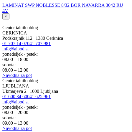
LAMINAT SWP NOBLESSE 8/32 BOR NAVARRA 3042 RU
4V
×
Center talnih oblog
CERKNICA
Podskrajnik 112 | 1380 Cerknica
01 707 14 07
041 707 981
info@alpod.si
ponedeljek - petek:
08.00 – 18.00
sobota:
08.00 – 12.00
Navodila za pot
Center talnih oblog
LJUBLJANA
Ukmarjeva 2 | 1000 Ljubljana
01 600 34 60
041 625 961
info@alpod.si
ponedeljek - petek:
08.00 – 20.00
sobota:
09.00 – 13.00
Navodila za pot