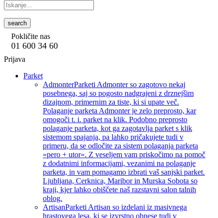
search
Pokličite nas
01 600 34 60
Prijava
Parket
Admonter
Parketi Admonter so zagotovo nekaj
posebnega, saj so pogosto nadgrajeni z drznejšim
dizajnom, primernim za tiste, ki si upate več.
Polaganje parketa Admonter je zelo preprosto, kar
omogoči t. i. parket na klik. Podobno preprosto
polaganje parketa, kot ga zagotavlja parket s klik
sistemom spajanja, pa lahko pričakujete tudi v
primeru, da se odločite za sistem polaganja parketa
»pero + utor«. Z veseljem vam priskočimo na pomoč
z dodatnimi informacijami, vezanimi na polaganje
parketa, in vam pomagamo izbrati vaš sanjski parket.
Ljubljana, Cerknica, Maribor in Murska Sobota so
kraji, kjer lahko obiščete naš razstavni salon talnih
oblog.
Artisan
Parketi Artisan so izdelani iz masivnega
hrastovega lesa, ki se izvrstno obnese tudi v