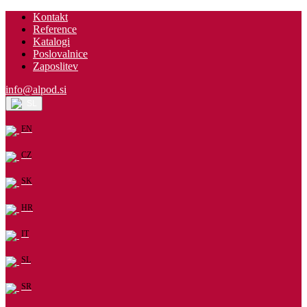
Kontakt
Reference
Katalogi
Poslovalnice
Zaposlitev
info@alpod.si
SL
EN
CZ
SK
HR
IT
SL
SR