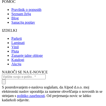
POMOČ
Pravilnik o popustih
Seznam želja
Blog
Sanacija poplav
IZDELKI
Parketi
Laminati
Vinil
Pluta
Zunanje talne obloge
Katalogi
Akcija
NAROČI SE NA E-NOVICE
S posredovanjem e-naslova soglašam, da Alpod d.o.o. moj
elektronski naslov uporablja za namene obveščanja o novostih in se
strinjam s
politiko zasebnosti
. Od prejemanja novic se lahko
kadarkoli odjavite.