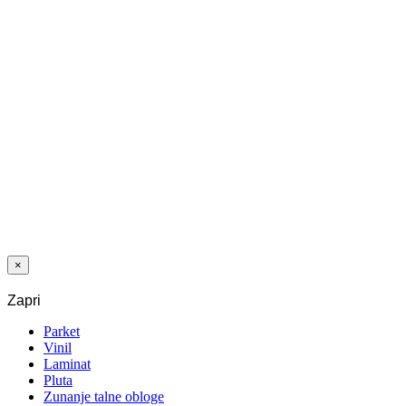
cena je:
2
19,88 €.
/m
+
DDV
Zadnji paketi
LAMINAT
3034 HRAST
ENGELBERG
12/33 A-S 4V
5G
×
Zapri
Parket
Vinil
Laminat
Pluta
Zunanje talne obloge