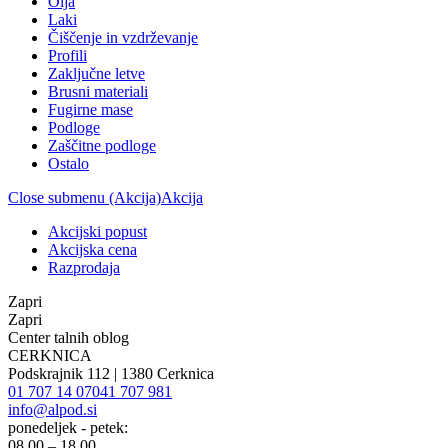
Olja
Laki
Čiščenje in vzdrževanje
Profili
Zaključne letve
Brusni materiali
Fugirne mase
Podloge
Zaščitne podloge
Ostalo
Close submenu (Akcija)
Akcija
Akcijski popust
Akcijska cena
Razprodaja
Zapri
Zapri
Center talnih oblog
CERKNICA
Podskrajnik 112 | 1380 Cerknica
01 707 14 07
041 707 981
info@alpod.si
ponedeljek - petek:
08.00 – 18.00