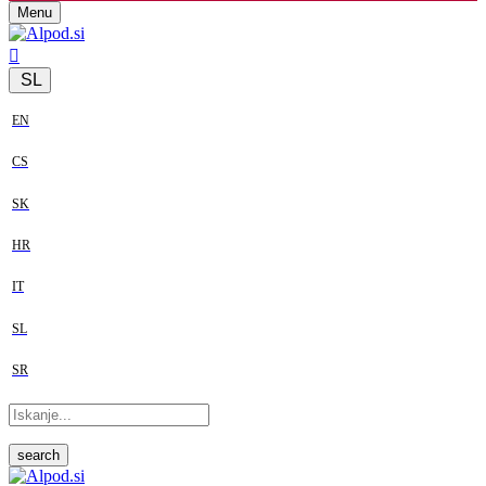
Menu
SL
EN
CS
SK
HR
IT
SL
SR
search