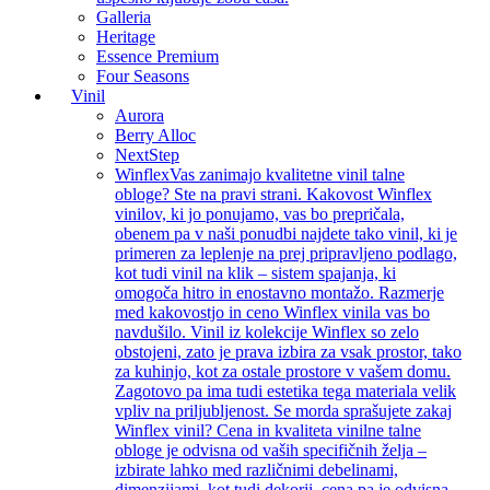
Galleria
Heritage
Essence Premium
Four Seasons
Vinil
Aurora
Berry Alloc
NextStep
Winflex
Vas zanimajo kvalitetne vinil talne
obloge? Ste na pravi strani. Kakovost Winflex
vinilov, ki jo ponujamo, vas bo prepričala,
obenem pa v naši ponudbi najdete tako vinil, ki je
primeren za leplenje na prej pripravljeno podlago,
kot tudi vinil na klik – sistem spajanja, ki
omogoča hitro in enostavno montažo. Razmerje
med kakovostjo in ceno Winflex vinila vas bo
navdušilo. Vinil iz kolekcije Winflex so zelo
obstojeni, zato je prava izbira za vsak prostor, tako
za kuhinjo, kot za ostale prostore v vašem domu.
Zagotovo pa ima tudi estetika tega materiala velik
vpliv na priljubljenost. Se morda sprašujete zakaj
Winflex vinil? Cena in kvaliteta vinilne talne
obloge je odvisna od vaših specifičnih želja –
izbirate lahko med različnimi debelinami,
dimenzijami, kot tudi dekorji, cena pa je odvisna