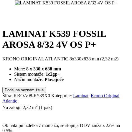
LAMINAT K539 FOSSIL
AROSA 8/32 4V OS P+
KRONO ORIGINAL ATLANTIC 8x330x638 mm (2,32 m2)
Mere:
8 x 330 x 638 mm
Sistem montaže:
1c2gp+
Način montaže:
Plavajoče
Dodaj na seznam želja
Šifra:
KROA08-K539X0
Kategorije:
Laminat
,
Krono Original
,
Atlantic
2
Na zalogi: 2,32
m
(1 pak)
POŠLJI POVPRAŠEVANJE
Ob nakupu izdelka z montažo, se stopnja DDV zniža z 22% na
9,5%.