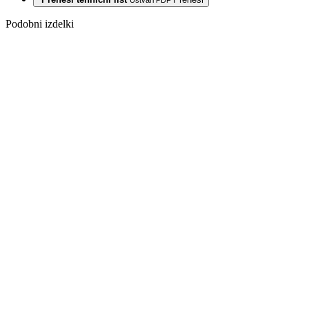
Ustvari PDF
Podobni izdelki
-25%
Zadnji paketi
LAMINAT
815V HRAST
METRO 8/33
AC5 V4 5G
2
17,60
€
/m
+
DDV
Izvirna
cena je bila:
17,60 €.
13,20
€
Trenutna
cena je:
2
13,20 €.
/m
+
DDV
Zadnji paketi