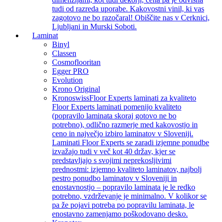
tudi od razreda uporabe. Kakovostni vinil, ki vas
zagotovo ne bo razočaral! Obiščite nas v Cerknici,
Ljubljani in Murski Soboti.
Laminat
Binyl
Classen
Cosmoflooritan
Egger PRO
Evolution
Krono Original
Kronoswiss
Floor Experts laminati za kvaliteto
Floor Experts laminati pomenijo kvaliteto
(popravilo laminata skoraj gotovo ne bo
potrebno), odlično razmerje med kakovostjo in
ceno in največjo izbiro laminatov v Sloveniji.
Laminati Floor Experts se zaradi izjemne ponudbe
izvažajo tudi v več kot 40 držav, kjer se
predstavljajo s svojimi neprekosljivimi
prednostmi: izjemno kvaliteto laminatov, najbolj
pestro ponudbo laminatov v Sloveniji in
enostavnostjo – popravilo laminata je le redko
potrebno, vzdrževanje je minimalno. V kolikor se
pa že pojavi potreba po popravilu laminata, le
enostavno zamenjamo poškodovano desko.