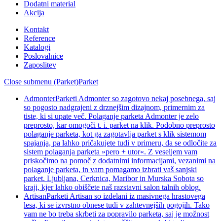
Dodatni material
Akcija
Kontakt
Reference
Katalogi
Poslovalnice
Zaposlitev
Close submenu (Parket)
Parket
Admonter
Parketi Admonter so zagotovo nekaj posebnega, saj
so pogosto nadgrajeni z drznejšim dizajnom, primernim za
tiste, ki si upate več. Polaganje parketa Admonter je zelo
preprosto, kar omogoči t. i. parket na klik. Podobno preprosto
polaganje parketa, kot ga zagotavlja parket s klik sistemom
spajanja, pa lahko pričakujete tudi v primeru, da se odločite za
sistem polaganja parketa »pero + utor«. Z veseljem vam
priskočimo na pomoč z dodatnimi informacijami, vezanimi na
polaganje parketa, in vam pomagamo izbrati vaš sanjski
parket. Ljubljana, Cerknica, Maribor in Murska Sobota so
kraji, kjer lahko obiščete naš razstavni salon talnih oblog.
Artisan
Parketi Artisan so izdelani iz masivnega hrastovega
lesa, ki se izvrstno obnese tudi v zahtevnejših pogojih. Tako
vam ne bo treba skrbeti za popravilo parketa, saj je možnost