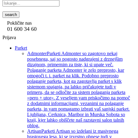
search
Pokličite nas
01 600 34 60
Prijava
Parket
Admonter
Parketi Admonter so zagotovo nekaj
posebnega, saj so pogosto nadgrajeni z drznejšim
dizajnom, primernim za tiste, ki si upate več.
Polaganje parketa Admonter je zelo preprosto, kar
omogoči t. i. parket na klik. Podobno preprosto
polaganje parketa, kot ga zagotavlja parket s klik
sistemom spajanja, pa lahko pričakujete tudi v
primeru, da se odločite za sistem polaganja parketa
»pero + utor«. Z veseljem vam priskočimo na pomoč
z dodatnimi informacijami, vezanimi na polaganje
parketa, in vam pomagamo izbrati vaš sanjski parket.
Ljubljana, Cerknica, Maribor in Murska Sobota so
kraji, kjer lahko obiščete naš razstavni salon talnih
oblog.
Artisan
Parketi Artisan so izdelani iz masivnega
hrastovega lesa, ki se izvrstno obnese tudi v