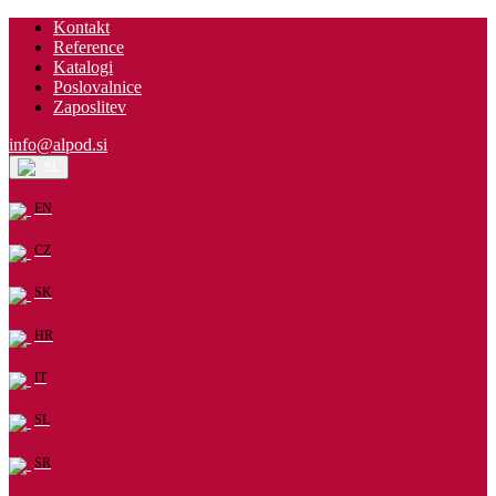
Kontakt
Reference
Katalogi
Poslovalnice
Zaposlitev
info@alpod.si
SL
EN
CZ
SK
HR
IT
SL
SR