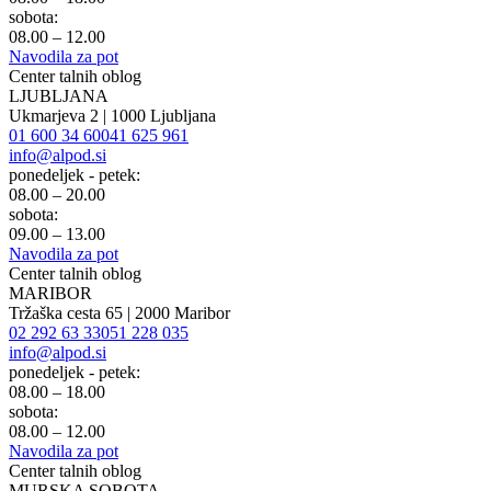
sobota:
08.00 – 12.00
Navodila za pot
Center talnih oblog
LJUBLJANA
Ukmarjeva 2 | 1000 Ljubljana
01 600 34 60
041 625 961
info@alpod.si
ponedeljek - petek:
08.00 – 20.00
sobota:
09.00 – 13.00
Navodila za pot
Center talnih oblog
MARIBOR
Tržaška cesta 65 | 2000 Maribor
02 292 63 33
051 228 035
info@alpod.si
ponedeljek - petek:
08.00 – 18.00
sobota:
08.00 – 12.00
Navodila za pot
Center talnih oblog
MURSKA SOBOTA