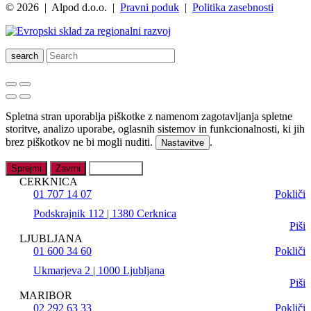
© 2026 | Alpod d.o.o. |
Pravni poduk
|
Politika zasebnosti
search
Spletna stran uporablja piškotke z namenom zagotavljanja spletne
storitve, analizo uporabe, oglasnih sistemov in funkcionalnosti, ki jih
brez piškotkov ne bi mogli nuditi.
.
Nastavitve
Sprejmi
Zavrni
Nastavitve
CERKNICA
01 707 14 07
Pokliči
Podskrajnik 112 | 1380 Cerknica
Piši
LJUBLJANA
01 600 34 60
Pokliči
Ukmarjeva 2 | 1000 Ljubljana
Piši
MARIBOR
02 292 63 33
Pokliči