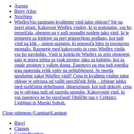
Aurora
Berry Alloc
NextStep
Winflex
Vas zanimajo kvalitetne vinil talne obloge? Ste na
pravi strani. Kakovost Winflex vinilov, ki jo ponujamo, vas bo
prepričala, obenem pa v naši ponudbi najdete tako vinil, ki je
primeren za leplenje na prej pripravljeno podlago, kot tudi
vinil na klik – sistem spajanja, ki omogoča hitro in enostavno
montažo. Razmerje med kakovostjo in ceno Winflex vinila
vas bo navdušilo. Vinil iz kolekcije Winflex so zelo obstojeni,
zato je prava izbira za vsak prostor, tako za kuhinjo, kot za
ostale prostore v vašem domu. Zagotovo pa ima tudi estetika
tega materiala velik vpliv na priljubljenost. Se morda
sprašujete zakaj Winflex vinil? Cena in kvaliteta vinilne talne
obloge je odvisna od vaših specifičnih želja – izbirate lahko
med različnimi debelinami, dimenzijami, kot tudi dekorji, cena
pa je odvisna tudi od razreda uporabe. Kakovostni vinil, ki
vas zagotovo ne bo razočaral! Obiščite nas v Cerknici,
Ljubljani in Murski Soboti.
Close submenu (Laminat)
Laminat
Binyl
Classen
Cosmoflooritan