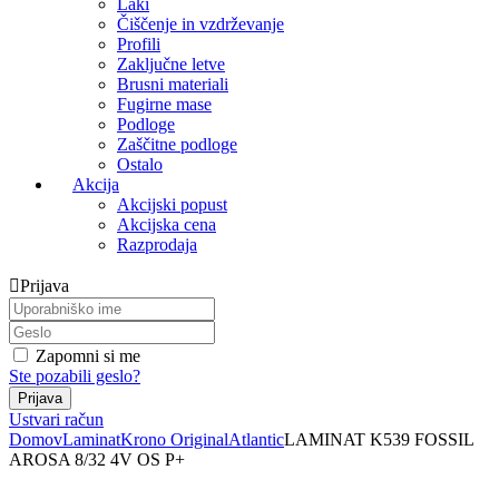
Laki
Čiščenje in vzdrževanje
Profili
Zaključne letve
Brusni materiali
Fugirne mase
Podloge
Zaščitne podloge
Ostalo
Akcija
Akcijski popust
Akcijska cena
Razprodaja
Prijava
Zapomni si me
Ste pozabili geslo?
Ustvari račun
Domov
Laminat
Krono Original
Atlantic
LAMINAT K539 FOSSIL
AROSA 8/32 4V OS P+