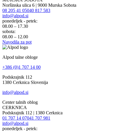
Noršinska ulica 6 | 9000 Murska Sobota
08 205 41 05
040 817 583
info@alpod.si
ponedeljek - petek:
08.00 – 17.30
sobota:
08.00 – 12.00
Navodila za pot
Alpod talne obloge
+386 (0)1 707 14 00
Podskrajnik 112
1380 Cerknica Slovenija
info@alpod.si
Center talnih oblog
CERKNICA
Podskrajnik 112 | 1380 Cerknica
01 707 14 07
041 707 981
info@alpod.si
ponedeljek - petek: