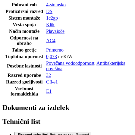
Pobrani rob
4-stransko
Protizdrsni razred
DS
Sistem montaže
1c2gp+
Vrsta spoja
Klik
Način montaže
Plavajoče
Odpornost na
AC4
obrabo
Talno gretje
Primerno
Toplotna upornost
0,073
m²K/W
Povečana vodoodpornost
,
Antibakterijska
Posebne lastnosti
površina
Razred uporabe
32
Razred gorljivosti
Cfl-s1
Vsebnost
E1
formaldehida
Dokumenti za izdelek
Tehnični list
Prenesi tehnični list
Prenesi