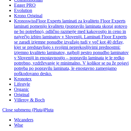
Egger PRO
Evolution
Krono Original
Kronoswiss
Floor Experts laminati za kvaliteto Floor Experts
laminati pomenijo kvaliteto (popravilo laminata skoraj gotovo
ne bo potrebno), odlično razmerje med kakovostjo in ceno in
največjo izbiro laminatov v Sloveniji. Laminati Floor Experts
se zaradi izjemne ponudbe izvažajo tudi v več kot 40 držav,
kjer se predstavljajo s svojimi neprekosljivimi prednostmi:
izjemno kvaliteto laminatov, najbolj pestro ponudbo laminatov
v Sloveniji in enostavnostjo – popravilo laminata je le redko
potrebno, vzdrževanje je minimalno. V kolikor se pa že pojavi
potreba po popravilu laminata, le enostavno zamenjamo
poškodovano desko.
Kronotex
Lifestyle
Organic
Original
Villeroy & Boch
Close submenu (Pluta)
Pluta
Wicanders
Wise