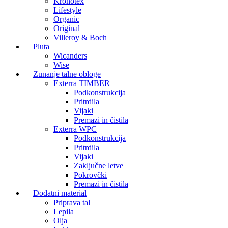
Kronotex
Lifestyle
Organic
Original
Villeroy & Boch
Pluta
Wicanders
Wise
Zunanje talne obloge
Exterra TIMBER
Podkonstrukcija
Pritrdila
Vijaki
Premazi in čistila
Exterra WPC
Podkonstrukcija
Pritrdila
Vijaki
Zaključne letve
Pokrovčki
Premazi in čistila
Dodatni material
Priprava tal
Lepila
Olja