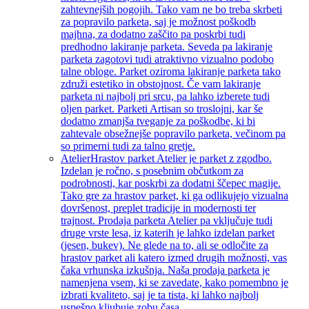
zahtevnejših pogojih. Tako vam ne bo treba skrbeti
za popravilo parketa, saj je možnost poškodb
majhna, za dodatno zaščito pa poskrbi tudi
predhodno lakiranje parketa. Seveda pa lakiranje
parketa zagotovi tudi atraktivno vizualno podobo
talne obloge. Parket oziroma lakiranje parketa tako
združi estetiko in obstojnost. Če vam lakiranje
parketa ni najbolj pri srcu, pa lahko izberete tudi
oljen parket. Parketi Artisan so troslojni, kar še
dodatno zmanjša tveganje za poškodbe, ki bi
zahtevale obsežnejše popravilo parketa, večinom pa
so primerni tudi za talno gretje.
Atelier
Hrastov parket Atelier je parket z zgodbo.
Izdelan je ročno, s posebnim občutkom za
podrobnosti, kar poskrbi za dodatni ščepec magije.
Tako gre za hrastov parket, ki ga odlikujejo vizualna
dovršenost, preplet tradicije in modernosti ter
trajnost. Prodaja parketa Atelier pa vključuje tudi
druge vrste lesa, iz katerih je lahko izdelan parket
(jesen, bukev). Ne glede na to, ali se odločite za
hrastov parket ali katero izmed drugih možnosti, vas
čaka vrhunska izkušnja. Naša prodaja parketa je
namenjena vsem, ki se zavedate, kako pomembno je
izbrati kvaliteto, saj je ta tista, ki lahko najbolj
uspešno kljubuje zobu časa.