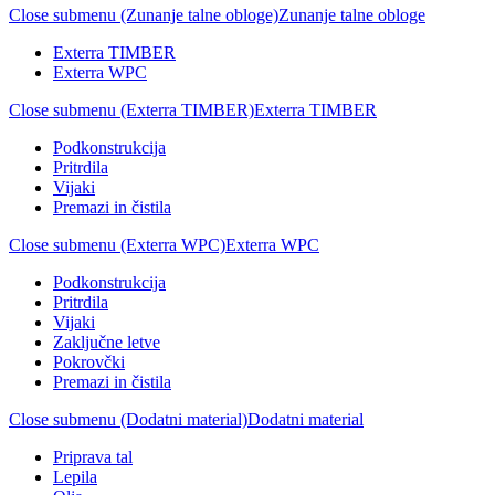
Close submenu (Zunanje talne obloge)
Zunanje talne obloge
Exterra TIMBER
Exterra WPC
Close submenu (Exterra TIMBER)
Exterra TIMBER
Podkonstrukcija
Pritrdila
Vijaki
Premazi in čistila
Close submenu (Exterra WPC)
Exterra WPC
Podkonstrukcija
Pritrdila
Vijaki
Zaključne letve
Pokrovčki
Premazi in čistila
Close submenu (Dodatni material)
Dodatni material
Priprava tal
Lepila