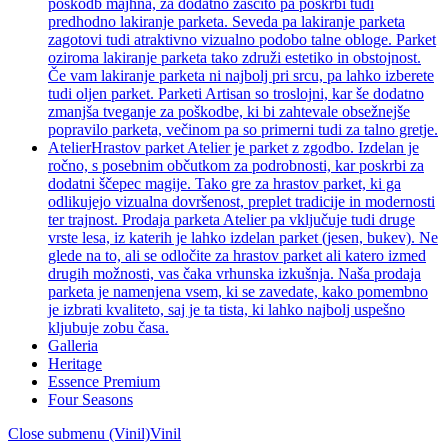
poškodb majhna, za dodatno zaščito pa poskrbi tudi
predhodno lakiranje parketa. Seveda pa lakiranje parketa
zagotovi tudi atraktivno vizualno podobo talne obloge. Parket
oziroma lakiranje parketa tako združi estetiko in obstojnost.
Če vam lakiranje parketa ni najbolj pri srcu, pa lahko izberete
tudi oljen parket. Parketi Artisan so troslojni, kar še dodatno
zmanjša tveganje za poškodbe, ki bi zahtevale obsežnejše
popravilo parketa, večinom pa so primerni tudi za talno gretje.
Atelier
Hrastov parket Atelier je parket z zgodbo. Izdelan je
ročno, s posebnim občutkom za podrobnosti, kar poskrbi za
dodatni ščepec magije. Tako gre za hrastov parket, ki ga
odlikujejo vizualna dovršenost, preplet tradicije in modernosti
ter trajnost. Prodaja parketa Atelier pa vključuje tudi druge
vrste lesa, iz katerih je lahko izdelan parket (jesen, bukev). Ne
glede na to, ali se odločite za hrastov parket ali katero izmed
drugih možnosti, vas čaka vrhunska izkušnja. Naša prodaja
parketa je namenjena vsem, ki se zavedate, kako pomembno
je izbrati kvaliteto, saj je ta tista, ki lahko najbolj uspešno
kljubuje zobu časa.
Galleria
Heritage
Essence Premium
Four Seasons
Close submenu (Vinil)
Vinil