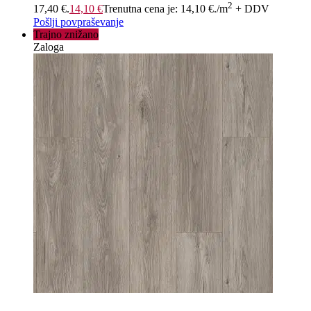
2
17,40 €.
14,10
€
Trenutna cena je: 14,10 €.
/m
+ DDV
Pošlji povpraševanje
Trajno znižano
Zaloga