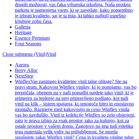
drugih možnosti, vas čaka vrhunska izkušnja. Naša prodaja
parketa je namenjena vsem, ki se zavedate, kako pomembno
je izbrati kvaliteto, saj je ta tista, ki lahko najbolj uspešno
kljubuje zobu časa.
Galleria
Heritage
Essence Premium
Four Seasons
Close submenu (Vinil)
Vinil
Aurora
Berry Alloc
NextStep
Winflex
Vas zanimajo kvalitetne vinil talne obloge? Ste na
pravi strani. Kakovost Winflex vinilov, ki jo ponujamo, vas bo
prepričala, obenem pa v naši ponudbi najdete tako vinil, ki je
primeren za leplenje na prej pripravljeno podlago, kot tudi
vinil na klik – sistem spajanja, ki omogoča hitro in enostavno
montažo. Razmerje med kakovostjo in ceno Winflex vinila
vas bo navdušilo. Vinil iz kolekcije Winflex so zelo obstojeni,
zato je prava izbira za vsak prostor, tako za kuhinjo, kot za
ostale prostore v vašem domu. Zagotovo pa ima tudi estetika
tega materiala velik vpliv na priljubljenost. Se morda
sprašujete zakaj Winflex vinil? Cena in kvaliteta vinilne talne