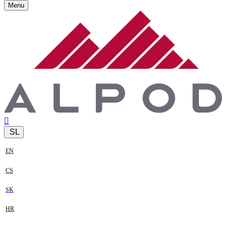
Menu
SL
EN
CS
SK
HR