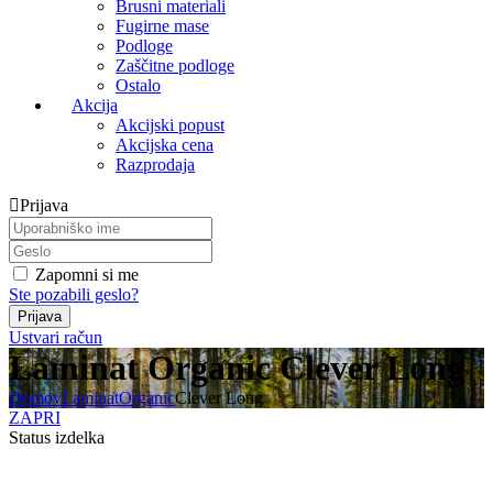
Brusni materiali
Fugirne mase
Podloge
Zaščitne podloge
Ostalo
Akcija
Akcijski popust
Akcijska cena
Razprodaja
Prijava
Zapomni si me
Ste pozabili geslo?
Ustvari račun
Laminat Organic Clever Long
Domov
Laminat
Organic
Clever Long
ZAPRI
Status izdelka