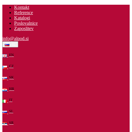
Kontakt
Reference
Katalogi
Poslovalnice
Zaposlitev
info@alpod.si
SL
EN
CZ
SK
HR
IT
SL
SR