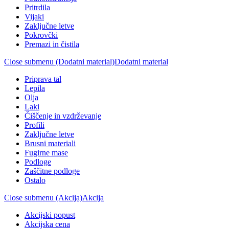
Pritrdila
Vijaki
Zaključne letve
Pokrovčki
Premazi in čistila
Close submenu (Dodatni material)
Dodatni material
Priprava tal
Lepila
Olja
Laki
Čiščenje in vzdrževanje
Profili
Zaključne letve
Brusni materiali
Fugirne mase
Podloge
Zaščitne podloge
Ostalo
Close submenu (Akcija)
Akcija
Akcijski popust
Akcijska cena