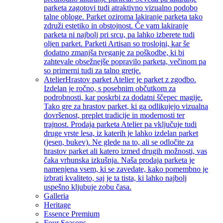
parketa zagotovi tudi atraktivno vizualno podobo
talne obloge. Parket oziroma lakiranje parketa tako
združi estetiko in obstojnost. Če vam lakiranje
parketa ni najbolj pri srcu, pa lahko izberete tudi
oljen parket. Parketi Artisan so troslojni, kar še
dodatno zmanjša tveganje za poškodbe, ki bi
zahtevale obsežnejše popravilo parketa, večinom pa
so primerni tudi za talno gretje.
Atelier
Hrastov parket Atelier je parket z zgodbo.
Izdelan je ročno, s posebnim občutkom za
podrobnosti, kar poskrbi za dodatni ščepec magije.
Tako gre za hrastov parket, ki ga odlikujejo vizualna
dovršenost, preplet tradicije in modernosti ter
trajnost. Prodaja parketa Atelier pa vključuje tudi
druge vrste lesa, iz katerih je lahko izdelan parket
(jesen, bukev). Ne glede na to, ali se odločite za
hrastov parket ali katero izmed drugih možnosti, vas
čaka vrhunska izkušnja. Naša prodaja parketa je
namenjena vsem, ki se zavedate, kako pomembno je
izbrati kvaliteto, saj je ta tista, ki lahko najbolj
uspešno kljubuje zobu časa.
Galleria
Heritage
Essence Premium
Four Seasons