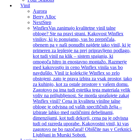
Vinil
Aurora
Berry Alloc
NextStep
Winflex
Vas zanimajo kvalitetne vinil talne
obloge? Ste na pravi strani. Kakovost Winflex
vinilov, ki jo ponujamo, vas bo prepričala,
obenem pa v naši ponudbi najdete tako vinil, ki je
primeren za leplenje na prej pripravljeno podlago,
kot tudi vinil na klik – sistem spajanja, ki
omogoča hitro in enostavno montažo. Razmerje
med kakovostjo in ceno Winflex vinila vas bo
navdušilo. Vinil iz kolekcije Winflex so zelo
obstojeni, zato je prava izbira za vsak prostor, tako
za kuhinjo, kot za ostale prostore v vašem domu.
Zagotovo pa ima tudi estetika tega materiala velik
vpliv na priljubljenost. Se morda sprašujete zakaj
Winflex vinil? Cena in kvaliteta vinilne talne
obloge je odvisna od vaših specifičnih želja –
izbirate lahko med različnimi debelinami,
dimenzijami, kot tudi dekorji, cena pa je odvisna
tudi od razreda uporabe. Kakovostni vinil, ki vas
zagotovo ne bo razočaral! Obiščite nas v Cerknici,
Ljubljani in Murski Soboti.