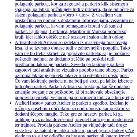
polaganje parketa, kot ga zagotavlja parket s klik sistemom
spajanja, pa lahko pričakujete tudi v primeru, da se odločite za
sistem polaganja parketa »pero + utor«. Z veseljem vam
priskočimo na pomoč z dodatnimi informacijami, vezanimi na
polaganje parketa, in vam pomagamo izbrati vaš sanjski
parket. Ljubljana, Cerknica, Maribor in Murska Sobota so
kraji, kjer lahko obiščete naš razstavni salon talnih oblog.
Artisan
Parketi Artisan so izdelani iz masivnega hrastovega
lesa, ki se izvrstno obnese tudi v zahtevnejših pogojih. Tako
vam ne bo treba skrbeti za popravilo parketa, saj je možnost
poškodb majhna, za dodatno zaščito pa poskrbi tudi
predhodno lakiranje parketa. Seveda pa lakiranje parketa
zagotovi tudi atraktivno vizualno podobo talne obloge. Parket
oziroma lakiranje parketa tako združi estetiko in obstojnost.
Če vam lakiranje parketa ni najbolj pri srcu, pa lahko izberete
tudi oljen parket. Parketi Artisan so troslojni, kar še dodatno
zmanjša tveganje za poškodbe, ki bi zahtevale obsežnejše
popravilo parketa, večinom pa so primerni tudi za talno gretje.
Atelier
Hrastov parket Atelier je parket z zgodbo. Izdelan je
ročno, s posebnim občutkom za podrobnosti, kar poskrbi za
dodatni ščepec magije. Tako gre za hrastov parket, ki ga
odlikujejo vizualna dovršenost, preplet tradicije in modernosti
ter trajnost. Prodaja parketa Atelier pa vključuje tudi druge
vrste lesa, iz katerih je lahko izdelan parket (jesen, bukev). Ne
glede na to, ali se odločite za hrastov parket ali katero izmed