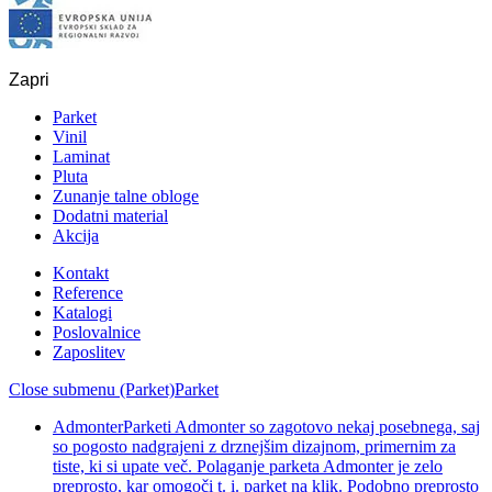
Zapri
Parket
Vinil
Laminat
Pluta
Zunanje talne obloge
Dodatni material
Akcija
Kontakt
Reference
Katalogi
Poslovalnice
Zaposlitev
Close submenu (Parket)
Parket
Admonter
Parketi Admonter so zagotovo nekaj posebnega, saj
so pogosto nadgrajeni z drznejšim dizajnom, primernim za
tiste, ki si upate več. Polaganje parketa Admonter je zelo
preprosto, kar omogoči t. i. parket na klik. Podobno preprosto