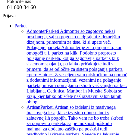
Pokličite nas
01 600 34 60
Prijava
Parket
Admonter
Parketi Admonter so zagotovo nekaj
posebnega, saj so pogosto nadgrajeni z drznejšim
dizajnom, primernim za tiste, ki si upate več.
Polaganje parketa Admonter je zelo preprosto, kar
omogoči t. i. parket na klik. Podobno preprosto
polaganje parketa, kot ga zagotavlja parket s klik
sistemom spajanja, pa lahko pričakujete tudi v
primeru, da se odločite za sistem polaganja parketa
»pero + utor«. Z veseljem vam priskočimo na pomoč
z dodatnimi informacijami, vezanimi na polaganje
parketa, in vam pomagamo izbrati vaš sanjski parket.
Ljubljana, Cerknica, Maribor in Murska Sobota so
kraji, kjer lahko obiščete naš razstavni salon talnih
oblog.
Artisan
Parketi Artisan so izdelani iz masivnega
hrastovega lesa, ki se izvrstno obnese tudi v
zahtevnejših pogojih. Tako vam ne bo treba skrbeti
za popravilo parketa, saj je možnost poškodb
majhna, za dodatno zaščito pa poskrbi tudi
predhodno lakiranje parketa. Seveda pa lakiranje