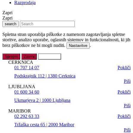
Razprodaja
Zapri
Zapri
search
Spletna stran uporablja piškotke z namenom zagotavljanja spletne
storitve, analizo uporabe, oglasnih sistemov in funkcionalnosti, ki jih
brez piškotkov ne bi mogli nuditi.
.
Nastavitve
Sprejmi
Zavrni
Nastavitve
CERKNICA
01 707 14 07
Pokliči
Podskrajnik 112 | 1380 Cerknica
Piši
LJUBLJANA
01 600 34 60
Pokliči
Ukmarjeva 2 | 1000 Ljubljana
Piši
MARIBOR
02 292 63 33
Pokliči
Tržaška cesta 65 | 2000 Maribor
Piši