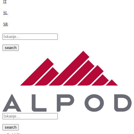
IT
SL
SR
search
search