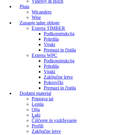
Villeroy & Boch
Pluta
Wicanders
Wise
Zunanje talne obloge
Exterra TIMBER
Podkonstrukcija
Pritrdila
Vijaki
Premazi in čistila
Exterra WPC
Podkonstrukcija
Pritrdila
Vijaki
Zaključne letve
Pokrovčki
Premazi in čistila
Dodatni material
Priprava tal
Lepila
Olja
Laki
Čiščenje in vzdrževanje
Profili
Zaključne letve