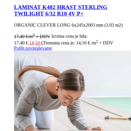
LAMINAT K482 HRAST STERLING
TWILIGHT 6/32 R10 4V P+
ORGANIC CLEVER LONG 6x245x2003 mm (3,93 m2)
2
17,40
€
/m
+ DDV
Izvirna cena je bila:
2
17,40 €.
14,10
€
Trenutna cena je: 14,10 €.
/m
+ DDV
Pošlji povpraševanje