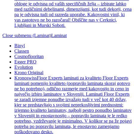
obloge je odvisna od vaših specifičnih želja – izbirate lahko
med različnimi debelinami, dimenzijami, kot tudi dekorji, cena
pa je odvisna tudi od razreda uporabe. Kakovostni vinil, ki
vas zagotovo ne bo razočaral! Obiščite nas v Cerknici,
Ljubljani in Murski Soboti.
Close submenu (Laminat)
Laminat
Binyl
Classen
Cosmoflooritan
Egger PRO
Evolution
Krono Original
Kronoswiss
Floor Experts laminati za kvaliteto Floor Experts
laminati pomenijo kvaliteto (popravilo laminata skoraj gotovo
ne bo potrebno), odlično razmerje med kakovostjo in ceno in
največjo izbiro laminatov v Sloveniji. Laminati Floor Experts
se zaradi izjemne ponudbe izvažajo tudi v več kot 40 držav,
kjer se predstavljajo s svojimi neprekosljivimi prednostmi:
izjemno kvaliteto laminatov, najbolj pestro ponudbo laminatov
v Sloveniji in enostavnostjo – popravilo laminata je le redko
potrebno, vzdrževanje je minimalno. V kolikor se pa že pojavi
potreba po popravilu laminata, le enostavno zamenjamo
poškodovano desko.