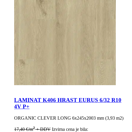
LAMINAT K406 HRAST EURUS 6/32 R10
4V P+
ORGANIC CLEVER LONG 6x245x2003 mm (3,93 m2)
2
17,40
€
/m
+ DDV
Izvirna cena je bila: