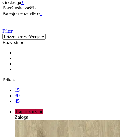
Gradacija
+
Površinska zaščita
+
Kategorije izdelkov
-
Filter
Razvrsti po
Prikaz
15
30
45
Trajno znižano
Zaloga