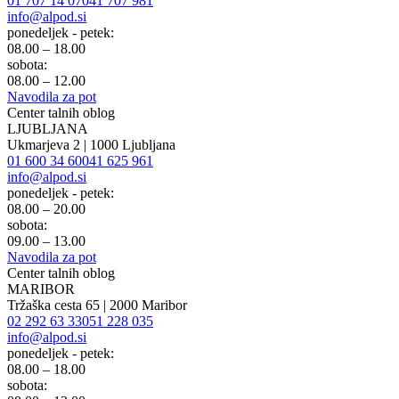
01 707 14 07
041 707 981
info@alpod.si
ponedeljek - petek:
08.00 – 18.00
sobota:
08.00 – 12.00
Navodila za pot
Center talnih oblog
LJUBLJANA
Ukmarjeva 2 | 1000 Ljubljana
01 600 34 60
041 625 961
info@alpod.si
ponedeljek - petek:
08.00 – 20.00
sobota:
09.00 – 13.00
Navodila za pot
Center talnih oblog
MARIBOR
Tržaška cesta 65 | 2000 Maribor
02 292 63 33
051 228 035
info@alpod.si
ponedeljek - petek:
08.00 – 18.00
sobota: