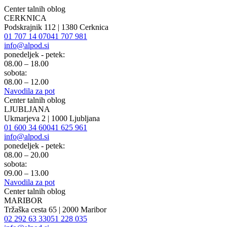
Center talnih oblog
CERKNICA
Podskrajnik 112 | 1380 Cerknica
01 707 14 07
041 707 981
info@alpod.si
ponedeljek - petek:
08.00 – 18.00
sobota:
08.00 – 12.00
Navodila za pot
Center talnih oblog
LJUBLJANA
Ukmarjeva 2 | 1000 Ljubljana
01 600 34 60
041 625 961
info@alpod.si
ponedeljek - petek:
08.00 – 20.00
sobota:
09.00 – 13.00
Navodila za pot
Center talnih oblog
MARIBOR
Tržaška cesta 65 | 2000 Maribor
02 292 63 33
051 228 035