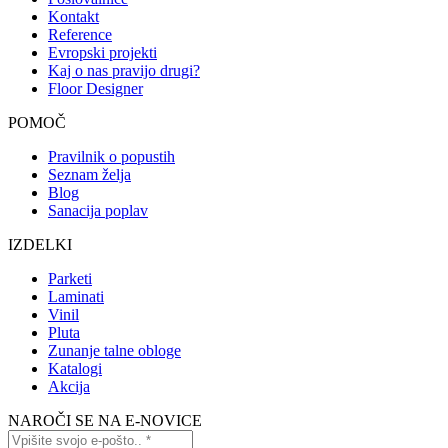
Kontakt
Reference
Evropski projekti
Kaj o nas pravijo drugi?
Floor Designer
POMOČ
Pravilnik o popustih
Seznam želja
Blog
Sanacija poplav
IZDELKI
Parketi
Laminati
Vinil
Pluta
Zunanje talne obloge
Katalogi
Akcija
NAROČI SE NA E-NOVICE