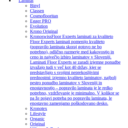
Laminat
Binyl
Classen
Cosmoflooritan
Egger PRO
Evolution
Krono Original
Kronoswiss
Floor Experts laminati za kvaliteto
Floor Experts laminati pomenijo kvaliteto
(popravilo laminata skoraj gotovo ne bo
potrebno), odlično razmerje med kakovostjo in
ceno in največjo izbiro laminatov v Sloveniji.
Laminati Floor Experts se zaradi izjemne ponudbe
izvažajo tudi v več kot 40 držav, kjer se
predstavljajo s svojimi neprekosljivimi
prednostmi: izjemno kvaliteto laminatov, najbolj
pestro ponudbo laminatov v Sloveniji in
enostavnostjo – popravilo laminata je le redko
potrebno, vzdrževanje je minimalno. V kolikor se
pa že pojavi potreba po popravilu laminata, le
enostavno zamenjamo poškodovano desko.
Kronotex
Lifestyle
Organic
Original