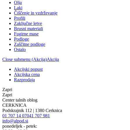
Olja
Laki
Čiščenje in vzdrževanje
Profili
Zaključne letve
Brusni materiali
Fugirne mase
Podloge
Zaščitne podloge
Ostalo
Close submenu (Akcija)
Akcija
Akcijski popust
Akcijska cena
Razprodaja
Zapri
Zapri
Center talnih oblog
CERKNICA
Podskrajnik 112 | 1380 Cerknica
01 707 14 07
041 707 981
info@alpod.si
ponedeljek - petek: