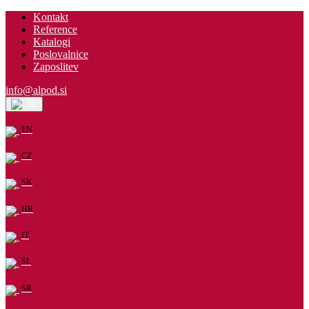
Kontakt
Reference
Katalogi
Poslovalnice
Zaposlitev
info@alpod.si
SL
EN
CZ
SK
HR
IT
SL
SR