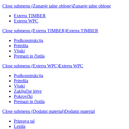
Close submenu (Zunanje talne obloge)
Zunanje talne obloge
Exterra TIMBER
Exterra WPC
Close submenu (Exterra TIMBER)
Exterra TIMBER
Podkonstrukcija
Pritrdila
Vijaki
Premazi in čistila
Close submenu (Exterra WPC)
Exterra WPC
Podkonstrukcija
Pritrdila
Vijaki
Zaključne letve
Pokrovčki
Premazi in čistila
Close submenu (Dodatni material)
Dodatni material
Priprava tal
Lepila