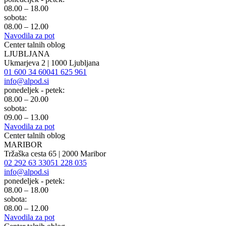
08.00 – 18.00
sobota:
08.00 – 12.00
Navodila za pot
Center talnih oblog
LJUBLJANA
Ukmarjeva 2 | 1000 Ljubljana
01 600 34 60
041 625 961
info@alpod.si
ponedeljek - petek:
08.00 – 20.00
sobota:
09.00 – 13.00
Navodila za pot
Center talnih oblog
MARIBOR
Tržaška cesta 65 | 2000 Maribor
02 292 63 33
051 228 035
info@alpod.si
ponedeljek - petek:
08.00 – 18.00
sobota:
08.00 – 12.00
Navodila za pot