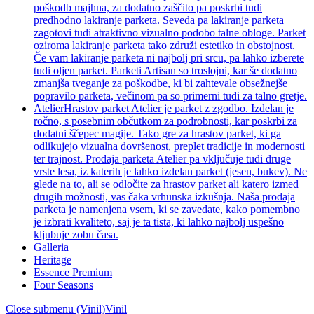
poškodb majhna, za dodatno zaščito pa poskrbi tudi
predhodno lakiranje parketa. Seveda pa lakiranje parketa
zagotovi tudi atraktivno vizualno podobo talne obloge. Parket
oziroma lakiranje parketa tako združi estetiko in obstojnost.
Če vam lakiranje parketa ni najbolj pri srcu, pa lahko izberete
tudi oljen parket. Parketi Artisan so troslojni, kar še dodatno
zmanjša tveganje za poškodbe, ki bi zahtevale obsežnejše
popravilo parketa, večinom pa so primerni tudi za talno gretje.
Atelier
Hrastov parket Atelier je parket z zgodbo. Izdelan je
ročno, s posebnim občutkom za podrobnosti, kar poskrbi za
dodatni ščepec magije. Tako gre za hrastov parket, ki ga
odlikujejo vizualna dovršenost, preplet tradicije in modernosti
ter trajnost. Prodaja parketa Atelier pa vključuje tudi druge
vrste lesa, iz katerih je lahko izdelan parket (jesen, bukev). Ne
glede na to, ali se odločite za hrastov parket ali katero izmed
drugih možnosti, vas čaka vrhunska izkušnja. Naša prodaja
parketa je namenjena vsem, ki se zavedate, kako pomembno
je izbrati kvaliteto, saj je ta tista, ki lahko najbolj uspešno
kljubuje zobu časa.
Galleria
Heritage
Essence Premium
Four Seasons
Close submenu (Vinil)
Vinil