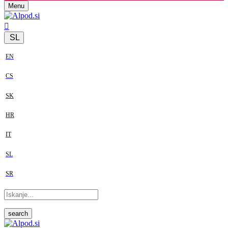
Menu
SL
EN
CS
SK
HR
IT
SL
SR
search