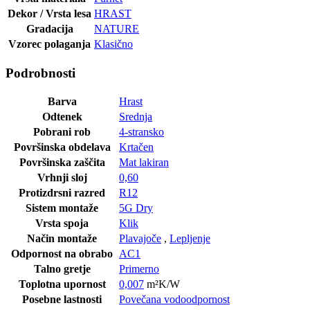
Dekor / Vrsta lesa
HRAST
Gradacija
NATURE
Vzorec polaganja
Klasično
Podrobnosti
Barva
Hrast
Odtenek
Srednja
Pobrani rob
4-stransko
Površinska obdelava
Krtačen
Površinska zaščita
Mat lakiran
Vrhnji sloj
0,60
Protizdrsni razred
R12
Sistem montaže
5G Dry
Vrsta spoja
Klik
Način montaže
Plavajoče
,
Lepljenje
Odpornost na obrabo
AC1
Talno gretje
Primerno
Toplotna upornost
0,007
m²K/W
Posebne lastnosti
Povečana vodoodpornost