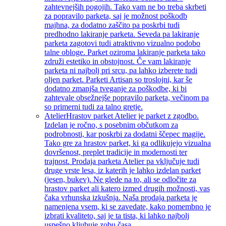
zahtevnejših pogojih. Tako vam ne bo treba skrbeti
za popravilo parketa, saj je možnost poškodb
majhna, za dodatno zaščito pa poskrbi tudi
predhodno lakiranje parketa. Seveda pa lakiranje
parketa zagotovi tudi atraktivno vizualno podobo
talne obloge. Parket oziroma lakiranje parketa tako
združi estetiko in obstojnost. Če vam lakiranje
parketa ni najbolj pri srcu, pa lahko izberete tudi
oljen parket. Parketi Artisan so troslojni, kar še
dodatno zmanjša tveganje za poškodbe, ki bi
zahtevale obsežnejše popravilo parketa, večinom pa
so primerni tudi za talno gretje.
Atelier
Hrastov parket Atelier je parket z zgodbo.
Izdelan je ročno, s posebnim občutkom za
podrobnosti, kar poskrbi za dodatni ščepec magije.
Tako gre za hrastov parket, ki ga odlikujejo vizualna
dovršenost, preplet tradicije in modernosti ter
trajnost. Prodaja parketa Atelier pa vključuje tudi
druge vrste lesa, iz katerih je lahko izdelan parket
(jesen, bukev). Ne glede na to, ali se odločite za
hrastov parket ali katero izmed drugih možnosti, vas
čaka vrhunska izkušnja. Naša prodaja parketa je
namenjena vsem, ki se zavedate, kako pomembno je
izbrati kvaliteto, saj je ta tista, ki lahko najbolj
uspešno kljubuje zobu časa.