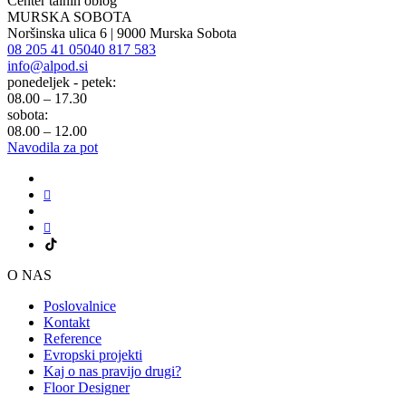
Center talnih oblog
MURSKA SOBOTA
Noršinska ulica 6 | 9000 Murska Sobota
08 205 41 05
040 817 583
info@alpod.si
ponedeljek - petek:
08.00 – 17.30
sobota:
08.00 – 12.00
Navodila za pot
O NAS
Poslovalnice
Kontakt
Reference
Evropski projekti
Kaj o nas pravijo drugi?
Floor Designer