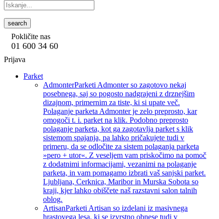
search
Pokličite nas
01 600 34 60
Prijava
Parket
Admonter
Parketi Admonter so zagotovo nekaj
posebnega, saj so pogosto nadgrajeni z drznejšim
dizajnom, primernim za tiste, ki si upate več.
Polaganje parketa Admonter je zelo preprosto, kar
omogoči t. i. parket na klik. Podobno preprosto
polaganje parketa, kot ga zagotavlja parket s klik
sistemom spajanja, pa lahko pričakujete tudi v
primeru, da se odločite za sistem polaganja parketa
»pero + utor«. Z veseljem vam priskočimo na pomoč
z dodatnimi informacijami, vezanimi na polaganje
parketa, in vam pomagamo izbrati vaš sanjski parket.
Ljubljana, Cerknica, Maribor in Murska Sobota so
kraji, kjer lahko obiščete naš razstavni salon talnih
oblog.
Artisan
Parketi Artisan so izdelani iz masivnega
hrastovega lesa, ki se izvrstno obnese tudi v