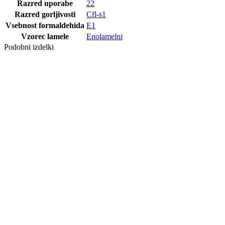
Razred uporabe
22
Razred gorljivosti
Cfl-s1
Vsebnost formaldehida
E1
Vzorec lamele
Enolamelni
Podobni izdelki
FURNET
HRAST
GANTOFTA
TERRA