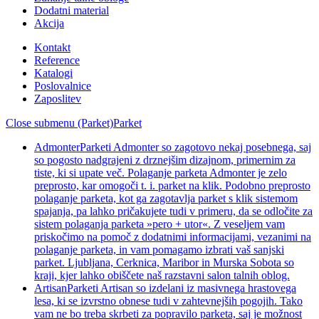
Dodatni material
Akcija
Kontakt
Reference
Katalogi
Poslovalnice
Zaposlitev
Close submenu (Parket)
Parket
Admonter
Parketi Admonter so zagotovo nekaj posebnega, saj
so pogosto nadgrajeni z drznejšim dizajnom, primernim za
tiste, ki si upate več. Polaganje parketa Admonter je zelo
preprosto, kar omogoči t. i. parket na klik. Podobno preprosto
polaganje parketa, kot ga zagotavlja parket s klik sistemom
spajanja, pa lahko pričakujete tudi v primeru, da se odločite za
sistem polaganja parketa »pero + utor«. Z veseljem vam
priskočimo na pomoč z dodatnimi informacijami, vezanimi na
polaganje parketa, in vam pomagamo izbrati vaš sanjski
parket. Ljubljana, Cerknica, Maribor in Murska Sobota so
kraji, kjer lahko obiščete naš razstavni salon talnih oblog.
Artisan
Parketi Artisan so izdelani iz masivnega hrastovega
lesa, ki se izvrstno obnese tudi v zahtevnejših pogojih. Tako
vam ne bo treba skrbeti za popravilo parketa, saj je možnost