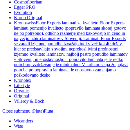
Cosmoflooritan
Egger PRO
Evolution
Krono Original
Kronoswiss
Floor Experts laminati za kvaliteto Floor Experts
laminati pomenijo kvaliteto (popravilo laminata skoraj gotovo
ne bo potrebno), odlično razmerje med kakovostjo in ceno in
največjo izbiro laminatov v Sloveniji. Laminati Floor Experts
se zaradi izjemne ponudbe izvažajo tudi v več kot 40 držav,
kjer se predstavljajo s svojimi neprekosljivimi prednostmi:
izjemno kvaliteto laminatov, najbolj pestro ponudbo laminatov
v Sloveniji in enostavnostjo – popravilo laminata je le redko
potrebno, vzdrževanje je minimalno. V kolikor se pa že pojavi
potreba po popravilu laminata, le enostavno zamenjamo
poškodovano desko.
Kronotex
Lifestyle
Organic
Original
Villeroy & Boch
Close submenu (Pluta)
Pluta
Wicanders
Wise