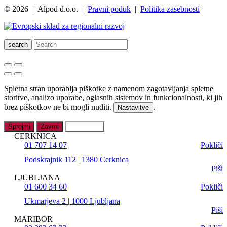
© 2026 | Alpod d.o.o. |
Pravni poduk
|
Politika zasebnosti
search
Spletna stran uporablja piškotke z namenom zagotavljanja spletne
storitve, analizo uporabe, oglasnih sistemov in funkcionalnosti, ki jih
brez piškotkov ne bi mogli nuditi.
.
Nastavitve
Sprejmi
Zavrni
Nastavitve
CERKNICA
01 707 14 07
Pokliči
Podskrajnik 112 | 1380 Cerknica
Piši
LJUBLJANA
01 600 34 60
Pokliči
Ukmarjeva 2 | 1000 Ljubljana
Piši
MARIBOR