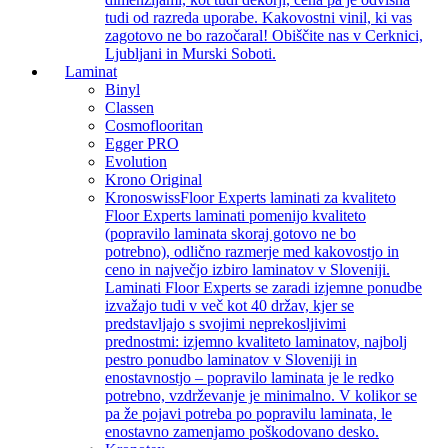
tudi od razreda uporabe. Kakovostni vinil, ki vas
zagotovo ne bo razočaral! Obiščite nas v Cerknici,
Ljubljani in Murski Soboti.
Laminat
Binyl
Classen
Cosmoflooritan
Egger PRO
Evolution
Krono Original
Kronoswiss
Floor Experts laminati za kvaliteto
Floor Experts laminati pomenijo kvaliteto
(popravilo laminata skoraj gotovo ne bo
potrebno), odlično razmerje med kakovostjo in
ceno in največjo izbiro laminatov v Sloveniji.
Laminati Floor Experts se zaradi izjemne ponudbe
izvažajo tudi v več kot 40 držav, kjer se
predstavljajo s svojimi neprekosljivimi
prednostmi: izjemno kvaliteto laminatov, najbolj
pestro ponudbo laminatov v Sloveniji in
enostavnostjo – popravilo laminata je le redko
potrebno, vzdrževanje je minimalno. V kolikor se
pa že pojavi potreba po popravilu laminata, le
enostavno zamenjamo poškodovano desko.