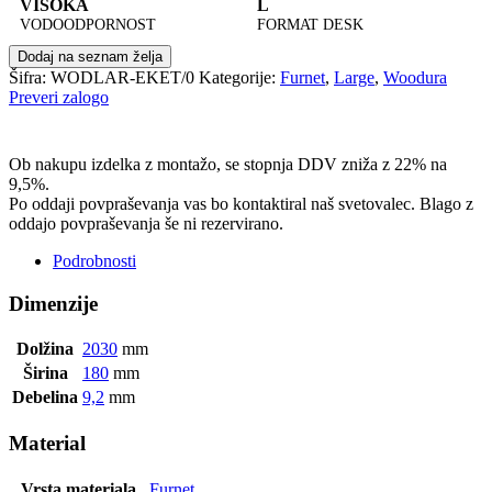
VISOKA
L
VODOODPORNOST
FORMAT DESK
Dodaj na seznam želja
Šifra:
WODLAR-EKET/0
Kategorije:
Furnet
,
Large
,
Woodura
Preveri zalogo
POŠLJI POVPRAŠEVANJE
Ob nakupu izdelka z montažo, se stopnja DDV zniža z 22% na
9,5%.
Po oddaji povpraševanja vas bo kontaktiral naš svetovalec. Blago z
oddajo povpraševanja še ni rezervirano.
Podrobnosti
Dimenzije
Dolžina
2030
mm
Širina
180
mm
Debelina
9,2
mm
Material
Vrsta materiala
Furnet