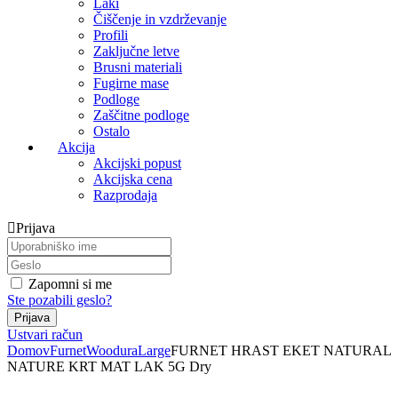
Laki
Čiščenje in vzdrževanje
Profili
Zaključne letve
Brusni materiali
Fugirne mase
Podloge
Zaščitne podloge
Ostalo
Akcija
Akcijski popust
Akcijska cena
Razprodaja
Prijava
Zapomni si me
Ste pozabili geslo?
Ustvari račun
Domov
Furnet
Woodura
Large
FURNET HRAST EKET NATURAL
NATURE KRT MAT LAK 5G Dry