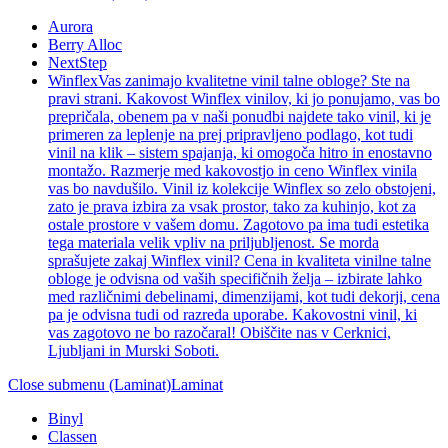
Aurora
Berry Alloc
NextStep
Winflex
Vas zanimajo kvalitetne vinil talne obloge? Ste na
pravi strani. Kakovost Winflex vinilov, ki jo ponujamo, vas bo
prepričala, obenem pa v naši ponudbi najdete tako vinil, ki je
primeren za leplenje na prej pripravljeno podlago, kot tudi
vinil na klik – sistem spajanja, ki omogoča hitro in enostavno
montažo. Razmerje med kakovostjo in ceno Winflex vinila
vas bo navdušilo. Vinil iz kolekcije Winflex so zelo obstojeni,
zato je prava izbira za vsak prostor, tako za kuhinjo, kot za
ostale prostore v vašem domu. Zagotovo pa ima tudi estetika
tega materiala velik vpliv na priljubljenost. Se morda
sprašujete zakaj Winflex vinil? Cena in kvaliteta vinilne talne
obloge je odvisna od vaših specifičnih želja – izbirate lahko
med različnimi debelinami, dimenzijami, kot tudi dekorji, cena
pa je odvisna tudi od razreda uporabe. Kakovostni vinil, ki
vas zagotovo ne bo razočaral! Obiščite nas v Cerknici,
Ljubljani in Murski Soboti.
Close submenu (Laminat)
Laminat
Binyl
Classen