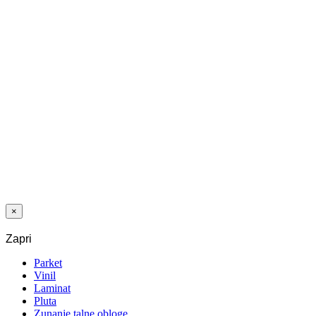
FURNET
HRAST
DALBY
POWDER
WHITE
NATURE MAT
LAK 5G Dry
×
Zapri
Parket
Vinil
Laminat
Pluta
Zunanje talne obloge