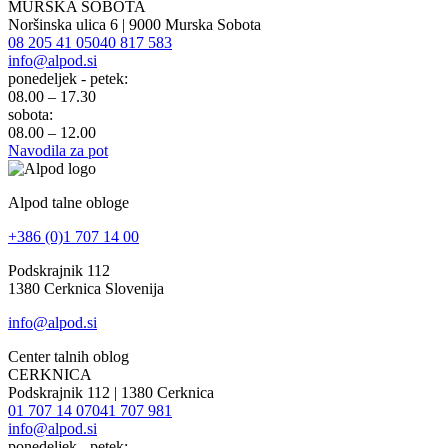
MURSKA SOBOTA
Noršinska ulica 6 | 9000 Murska Sobota
08 205 41 05
040 817 583
info@alpod.si
ponedeljek - petek:
08.00 – 17.30
sobota:
08.00 – 12.00
Navodila za pot
Alpod talne obloge
+386 (0)1 707 14 00
Podskrajnik 112
1380 Cerknica Slovenija
info@alpod.si
Center talnih oblog
CERKNICA
Podskrajnik 112 | 1380 Cerknica
01 707 14 07
041 707 981
info@alpod.si
ponedeljek - petek: