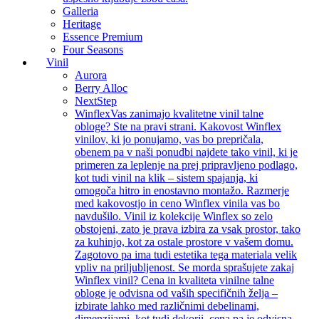
Galleria
Heritage
Essence Premium
Four Seasons
Vinil
Aurora
Berry Alloc
NextStep
Winflex
Vas zanimajo kvalitetne vinil talne
obloge? Ste na pravi strani. Kakovost Winflex
vinilov, ki jo ponujamo, vas bo prepričala,
obenem pa v naši ponudbi najdete tako vinil, ki je
primeren za leplenje na prej pripravljeno podlago,
kot tudi vinil na klik – sistem spajanja, ki
omogoča hitro in enostavno montažo. Razmerje
med kakovostjo in ceno Winflex vinila vas bo
navdušilo. Vinil iz kolekcije Winflex so zelo
obstojeni, zato je prava izbira za vsak prostor, tako
za kuhinjo, kot za ostale prostore v vašem domu.
Zagotovo pa ima tudi estetika tega materiala velik
vpliv na priljubljenost. Se morda sprašujete zakaj
Winflex vinil? Cena in kvaliteta vinilne talne
obloge je odvisna od vaših specifičnih želja –
izbirate lahko med različnimi debelinami,
dimenzijami, kot tudi dekorji, cena pa je odvisna