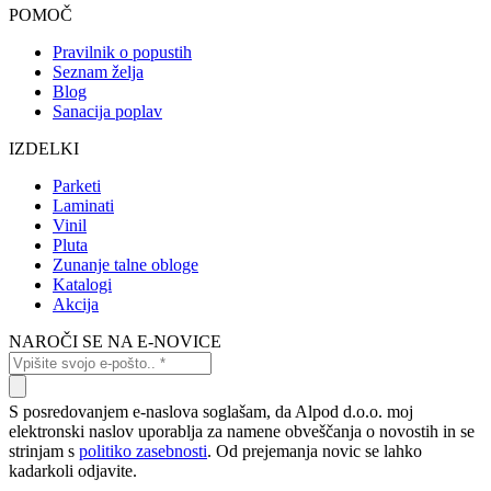
POMOČ
Pravilnik o popustih
Seznam želja
Blog
Sanacija poplav
IZDELKI
Parketi
Laminati
Vinil
Pluta
Zunanje talne obloge
Katalogi
Akcija
NAROČI SE NA E-NOVICE
S posredovanjem e-naslova soglašam, da Alpod d.o.o. moj
elektronski naslov uporablja za namene obveščanja o novostih in se
strinjam s
politiko zasebnosti
. Od prejemanja novic se lahko
kadarkoli odjavite.