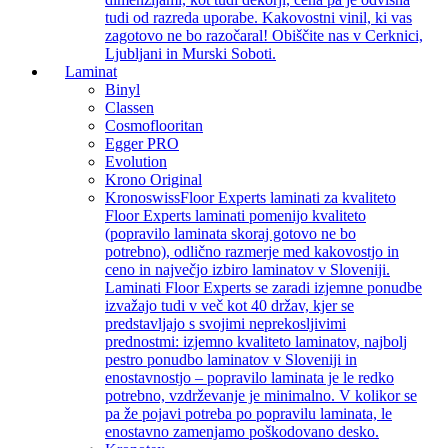
tudi od razreda uporabe. Kakovostni vinil, ki vas
zagotovo ne bo razočaral! Obiščite nas v Cerknici,
Ljubljani in Murski Soboti.
Laminat
Binyl
Classen
Cosmoflooritan
Egger PRO
Evolution
Krono Original
Kronoswiss
Floor Experts laminati za kvaliteto
Floor Experts laminati pomenijo kvaliteto
(popravilo laminata skoraj gotovo ne bo
potrebno), odlično razmerje med kakovostjo in
ceno in največjo izbiro laminatov v Sloveniji.
Laminati Floor Experts se zaradi izjemne ponudbe
izvažajo tudi v več kot 40 držav, kjer se
predstavljajo s svojimi neprekosljivimi
prednostmi: izjemno kvaliteto laminatov, najbolj
pestro ponudbo laminatov v Sloveniji in
enostavnostjo – popravilo laminata je le redko
potrebno, vzdrževanje je minimalno. V kolikor se
pa že pojavi potreba po popravilu laminata, le
enostavno zamenjamo poškodovano desko.