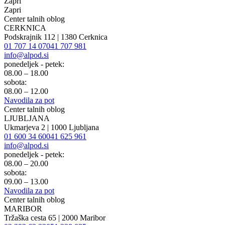
Zapri
Zapri
Center talnih oblog
CERKNICA
Podskrajnik 112 | 1380 Cerknica
01 707 14 07
041 707 981
info@alpod.si
ponedeljek - petek:
08.00 – 18.00
sobota:
08.00 – 12.00
Navodila za pot
Center talnih oblog
LJUBLJANA
Ukmarjeva 2 | 1000 Ljubljana
01 600 34 60
041 625 961
info@alpod.si
ponedeljek - petek:
08.00 – 20.00
sobota:
09.00 – 13.00
Navodila za pot
Center talnih oblog
MARIBOR
Tržaška cesta 65 | 2000 Maribor