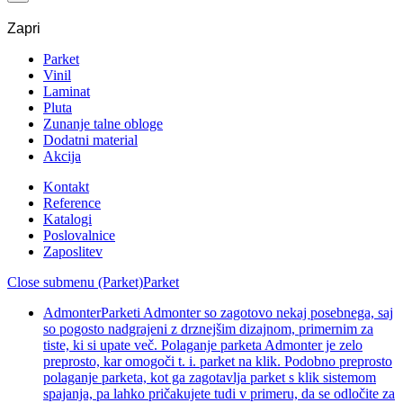
Zapri
Parket
Vinil
Laminat
Pluta
Zunanje talne obloge
Dodatni material
Akcija
Kontakt
Reference
Katalogi
Poslovalnice
Zaposlitev
Close submenu (Parket)
Parket
Admonter
Parketi Admonter so zagotovo nekaj posebnega, saj
so pogosto nadgrajeni z drznejšim dizajnom, primernim za
tiste, ki si upate več. Polaganje parketa Admonter je zelo
preprosto, kar omogoči t. i. parket na klik. Podobno preprosto
polaganje parketa, kot ga zagotavlja parket s klik sistemom
spajanja, pa lahko pričakujete tudi v primeru, da se odločite za