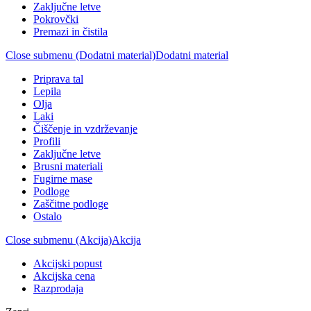
Zaključne letve
Pokrovčki
Premazi in čistila
Close submenu (Dodatni material)
Dodatni material
Priprava tal
Lepila
Olja
Laki
Čiščenje in vzdrževanje
Profili
Zaključne letve
Brusni materiali
Fugirne mase
Podloge
Zaščitne podloge
Ostalo
Close submenu (Akcija)
Akcija
Akcijski popust
Akcijska cena
Razprodaja