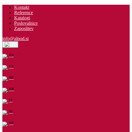
Kontakt
Reference
Katalogi
Poslovalnice
Zaposlitev
info@alpod.si
SL
EN
CZ
SK
HR
IT
SL
SR