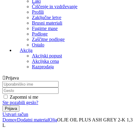
Laki
Čiščenje in vzdrževanje
Profili
Zaključne letve
Brusni materiali
Fugirne mase
Podloge
Zaščitne podloge
Ostalo
Akcija
Akcijski popust
Akcijska cena
Razprodaja
Prijava
Zapomni si me
Ste pozabili geslo?
Ustvari račun
Domov
Dodatni material
Olja
OLJE OIL PLUS ASH GREY 2-K 1,3
L