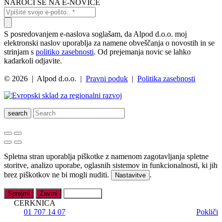
NAROČI SE NA E-NOVICE
S posredovanjem e-naslova soglašam, da Alpod d.o.o. moj
elektronski naslov uporablja za namene obveščanja o novostih in se
strinjam s
politiko zasebnosti
. Od prejemanja novic se lahko
kadarkoli odjavite.
© 2026 | Alpod d.o.o. |
Pravni poduk
|
Politika zasebnosti
search
Spletna stran uporablja piškotke z namenom zagotavljanja spletne
storitve, analizo uporabe, oglasnih sistemov in funkcionalnosti, ki jih
brez piškotkov ne bi mogli nuditi.
.
Nastavitve
Sprejmi
Zavrni
Nastavitve
CERKNICA
01 707 14 07
Pokliči