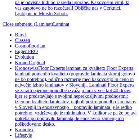
pa je odvisna tudi od razreda uporabe. Kakovostni vinil, ki
vas zagotovo ne bo razočaral! Obiščite nas v Cerknici,
Ljubljani in Murski Soboti.
Close submenu (Laminat)
Laminat
Binyl
Classen
Cosmoflooritan
Egger PRO
Evolution
Krono Original
Kronoswiss
Floor Experts laminati za kvaliteto Floor Experts
laminati pomenijo kvaliteto (popravilo laminata skoraj gotovo
ne bo potrebno), odlično razmerje med kakovostjo in ceno in
največjo izbiro laminatov v Sloveniji. Laminati Floor Experts
se zaradi izjemne ponudbe izvažajo tudi v več kot 40 držav,
kjer se predstavljajo s svojimi neprekosljivimi prednostmi:
izjemno kvaliteto laminatov, najbolj pestro ponudbo laminatov
v Sloveniji in enostavnostjo – popravilo laminata je le redko
potrebno, vzdrževanje je minimalno. V kolikor se pa že pojavi
potreba po popravilu laminata, le enostavno zamenjamo
poškodovano desko.
Kronotex
Lifestyle