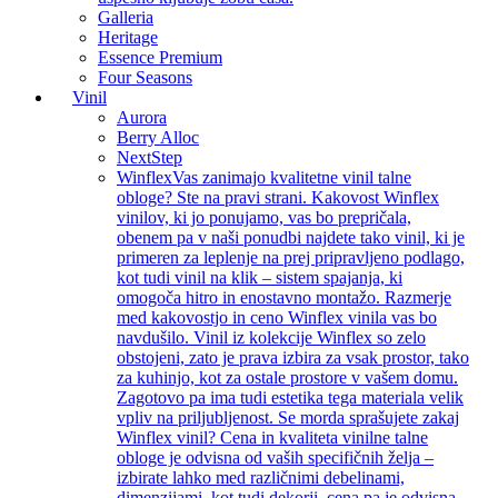
Galleria
Heritage
Essence Premium
Four Seasons
Vinil
Aurora
Berry Alloc
NextStep
Winflex
Vas zanimajo kvalitetne vinil talne
obloge? Ste na pravi strani. Kakovost Winflex
vinilov, ki jo ponujamo, vas bo prepričala,
obenem pa v naši ponudbi najdete tako vinil, ki je
primeren za leplenje na prej pripravljeno podlago,
kot tudi vinil na klik – sistem spajanja, ki
omogoča hitro in enostavno montažo. Razmerje
med kakovostjo in ceno Winflex vinila vas bo
navdušilo. Vinil iz kolekcije Winflex so zelo
obstojeni, zato je prava izbira za vsak prostor, tako
za kuhinjo, kot za ostale prostore v vašem domu.
Zagotovo pa ima tudi estetika tega materiala velik
vpliv na priljubljenost. Se morda sprašujete zakaj
Winflex vinil? Cena in kvaliteta vinilne talne
obloge je odvisna od vaših specifičnih želja –
izbirate lahko med različnimi debelinami,
dimenzijami, kot tudi dekorji, cena pa je odvisna