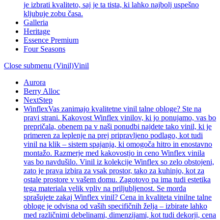
je izbrati kvaliteto, saj je ta tista, ki lahko najbolj uspešno
kljubuje zobu časa.
Galleria
Heritage
Essence Premium
Four Seasons
Close submenu (Vinil)
Vinil
Aurora
Berry Alloc
NextStep
Winflex
Vas zanimajo kvalitetne vinil talne obloge? Ste na
pravi strani. Kakovost Winflex vinilov, ki jo ponujamo, vas bo
prepričala, obenem pa v naši ponudbi najdete tako vinil, ki je
primeren za leplenje na prej pripravljeno podlago, kot tudi
vinil na klik – sistem spajanja, ki omogoča hitro in enostavno
montažo. Razmerje med kakovostjo in ceno Winflex vinila
vas bo navdušilo. Vinil iz kolekcije Winflex so zelo obstojeni,
zato je prava izbira za vsak prostor, tako za kuhinjo, kot za
ostale prostore v vašem domu. Zagotovo pa ima tudi estetika
tega materiala velik vpliv na priljubljenost. Se morda
sprašujete zakaj Winflex vinil? Cena in kvaliteta vinilne talne
obloge je odvisna od vaših specifičnih želja – izbirate lahko
med različnimi debelinami, dimenzijami, kot tudi dekorji, cena