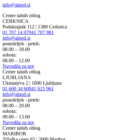
info@alpod.si
Center talnih oblog
CERKNICA
Podskrajnik 112 | 1380 Cerknica
01 707 14 07
041 707 981
info@alpod.si
ponedeljek - petek:
08.00 – 18.00
sobota:
08.00 – 12.00
Navodila za pot
Center talnih oblog
LJUBLJANA
Ukmarjeva 2 | 1000 Ljubljana
01 600 34 60
041 625 961
info@alpod.si
ponedeljek - petek:
08.00 – 20.00
sobota:
09.00 – 13.00
Navodila za pot
Center talnih oblog
MARIBOR
Tržaška cesta 65 | 2000 Maribor