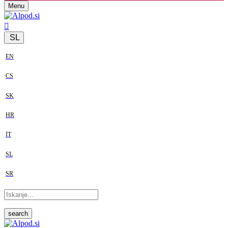
Menu
SL
EN
CS
SK
HR
IT
SL
SR
search