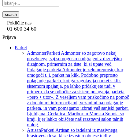
search
Pokličite nas
01 600 34 60
Prijava
Parket
Admonter
Parketi Admonter so zagotovo nekaj
posebnega, saj so pogosto nadgrajeni z drznejšim
dizajnom, primernim za tiste, ki si upate več.
Polaganje parketa Admonter je zelo preprosto, kar
omogoči t. i. parket na klik. Podobno preprosto
polaganje parketa, kot ga zagotavlja parket s klik
sistemom spajanja, pa lahko pričakujete tudi v
primeru, da se odločite za sistem polaganja parketa
»pero + utor«. Z veseljem vam priskočimo na pomoč
z dodatnimi informacijami, vezanimi na polaganje
parketa, in vam pomagamo izbrati vaš sanjski parket.
Ljubljana, Cerknica, Maribor in Murska Sobota so
kraji, kjer lahko obiščete naš razstavni salon talnih
oblog.
Artisan
Parketi Artisan so izdelani iz masivnega
hrastovega lesa, ki se izvrstno obnese tudi v