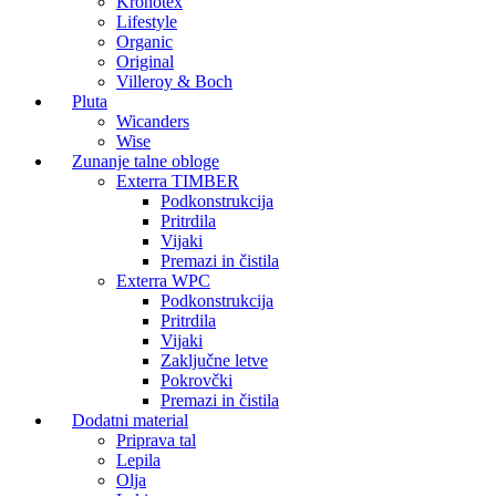
Kronotex
Lifestyle
Organic
Original
Villeroy & Boch
Pluta
Wicanders
Wise
Zunanje talne obloge
Exterra TIMBER
Podkonstrukcija
Pritrdila
Vijaki
Premazi in čistila
Exterra WPC
Podkonstrukcija
Pritrdila
Vijaki
Zaključne letve
Pokrovčki
Premazi in čistila
Dodatni material
Priprava tal
Lepila
Olja