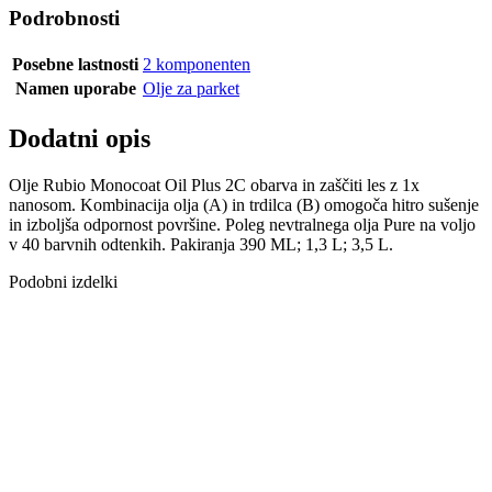
Podrobnosti
Posebne lastnosti
2 komponenten
Namen uporabe
Olje za parket
Dodatni opis
Olje Rubio Monocoat Oil Plus 2C obarva in zaščiti les z 1x
nanosom. Kombinacija olja (A) in trdilca (B) omogoča hitro sušenje
in izboljša odpornost površine. Poleg nevtralnega olja Pure na voljo
v 40 barvnih odtenkih. Pakiranja 390 ML; 1,3 L; 3,5 L.
Podobni izdelki
OLJE OIL
PLUS SUPER
WHITE 2-K 1,3
L