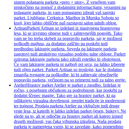
sistem polaganja parketa »pero + utor«. Z veseljem vam
priskočimo na pomoč z dodatnimi informacijami, vezanimi na
polaganje parketa, in vam pomagamo izbrati vaš sanjski
parket. Ljubljana, Cerknica, Maribor in Murska Sobota so
kraji, kjer lahko obiščete naš razstavni salon talnih oblog.
Artisan
Parketi Artisan so izdelani iz masivnega hrastovega
lesa, ki se izvrstno obnese tudi v zahtevnejših pogojih. Tako
vam ne bo treba skrbeti za popravilo parketa, saj je možnost
poškodb majhna, za dodatno zaščito pa poskrbi tudi
predhodno lakiranje parketa. Seveda pa lakiranje parketa
zagotovi tudi atraktivno vizualno podobo talne obloge. Parket
oziroma lakiranje parketa tako združi estetiko in obstojnost.
Če vam lakiranje parketa ni najbolj pri srcu, pa lahko izberete
tudi oljen parket. Parketi Artisan so troslojni, kar še dodatno
zmanjša tveganje za poškodbe, ki bi zahtevale obsežnejše
popravilo parketa, večinom pa so primerni tudi za talno gretje.
Atelier
Hrastov parket Atelier je parket z zgodbo. Izdelan je
ročno, s posebnim občutkom za podrobnosti, kar poskrbi za
dodatni ščepec magije. Tako gre za hrastov parket, ki ga
odlikujejo vizualna dovršenost, preplet tradicije in modernosti
ter trajnost. Prodaja parketa Atelier pa vključuje tudi druge
vrste lesa, iz katerih je lahko izdelan parket (jesen, bukev). Ne
glede na to, ali se odločite za hrastov parket ali katero izmed
drugih možnosti, vas čaka vrhunska izkušnja. Naša prodaja
parketa je namenjena vsem, ki se zavedate, kako pomembno