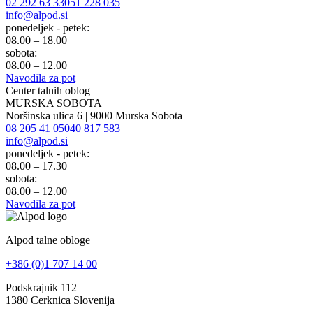
02 292 63 33
051 228 035
info@alpod.si
ponedeljek - petek:
08.00 – 18.00
sobota:
08.00 – 12.00
Navodila za pot
Center talnih oblog
MURSKA SOBOTA
Noršinska ulica 6 | 9000 Murska Sobota
08 205 41 05
040 817 583
info@alpod.si
ponedeljek - petek:
08.00 – 17.30
sobota:
08.00 – 12.00
Navodila za pot
Alpod talne obloge
+386 (0)1 707 14 00
Podskrajnik 112
1380 Cerknica Slovenija