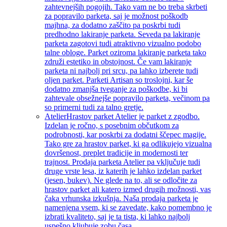
zahtevnejših pogojih. Tako vam ne bo treba skrbeti
za popravilo parketa, saj je možnost poškodb
majhna, za dodatno zaščito pa poskrbi tudi
predhodno lakiranje parketa. Seveda pa lakiranje
parketa zagotovi tudi atraktivno vizualno podobo
talne obloge. Parket oziroma lakiranje parketa tako
združi estetiko in obstojnost. Če vam lakiranje
parketa ni najbolj pri srcu, pa lahko izberete tudi
oljen parket. Parketi Artisan so troslojni, kar še
dodatno zmanjša tveganje za poškodbe, ki bi
zahtevale obsežnejše popravilo parketa, večinom pa
so primerni tudi za talno gretje.
Atelier
Hrastov parket Atelier je parket z zgodbo.
Izdelan je ročno, s posebnim občutkom za
podrobnosti, kar poskrbi za dodatni ščepec magije.
Tako gre za hrastov parket, ki ga odlikujejo vizualna
dovršenost, preplet tradicije in modernosti ter
trajnost. Prodaja parketa Atelier pa vključuje tudi
druge vrste lesa, iz katerih je lahko izdelan parket
(jesen, bukev). Ne glede na to, ali se odločite za
hrastov parket ali katero izmed drugih možnosti, vas
čaka vrhunska izkušnja. Naša prodaja parketa je
namenjena vsem, ki se zavedate, kako pomembno je
izbrati kvaliteto, saj je ta tista, ki lahko najbolj
uspešno kljubuje zobu časa.