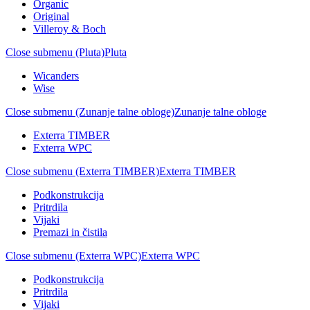
Organic
Original
Villeroy & Boch
Close submenu (Pluta)
Pluta
Wicanders
Wise
Close submenu (Zunanje talne obloge)
Zunanje talne obloge
Exterra TIMBER
Exterra WPC
Close submenu (Exterra TIMBER)
Exterra TIMBER
Podkonstrukcija
Pritrdila
Vijaki
Premazi in čistila
Close submenu (Exterra WPC)
Exterra WPC
Podkonstrukcija
Pritrdila
Vijaki