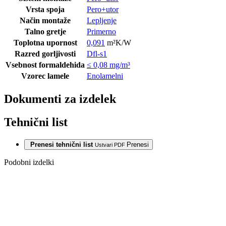
Vrsta spoja
Pero+utor
Način montaže
Lepljenje
Talno gretje
Primerno
Toplotna upornost
0,091
m²K/W
Razred gorljivosti
Dfl-s1
Vsebnost formaldehida
≤ 0,08 mg/m³
Vzorec lamele
Enolamelni
Dokumenti za izdelek
Tehnični list
Prenesi tehnični list
Prenesi
Ustvari PDF
Podobni izdelki
Razprodaja