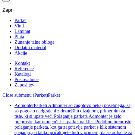
Zapri
Parket
Vinil
Laminat
Pluta
Zunanje talne obloge
Dodatni material
Akcija
Kontakt
Reference
Katalogi
Poslovalnice
Zaposlitev
Close submenu (Parket)
Parket
Admonter
Parketi Admonter so zagotovo nekaj posebnega, saj
so pogosto nadgrajeni z drznejšim dizajnom, primernim za
tiste, ki si upate več. Polaganje parketa Admonter je zelo
preprosto, kar omogoči t. i. parket na klik. Podobno preprosto
polaganje parketa, kot ga zagotavlja parket s klik sistemom
spajanja, pa lahko pričakujete tudi v primeru, da se odločite za