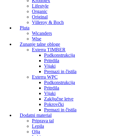
Kronotex
Lifestyle
Organic
Original
Villeroy & Boch
Pluta
Wicanders
Wise
Zunanje talne obloge
Exterra TIMBER
Podkonstrukcija
Pritrdila
Vijaki
Premazi in čistila
Exterra WPC
Podkonstrukcija
Pritrdila
Vijaki
Zaključne letve
Pokrovčki
Premazi in čistila
Dodatni material
Priprava tal
Lepila
Olja