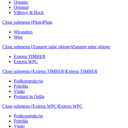
Organic
Original
Villeroy & Boch
Close submenu (Pluta)
Pluta
Wicanders
Wise
Close submenu (Zunanje talne obloge)
Zunanje talne obloge
Exterra TIMBER
Exterra WPC
Close submenu (Exterra TIMBER)
Exterra TIMBER
Podkonstrukcija
Pritrdila
Vijaki
Premazi in čistila
Close submenu (Exterra WPC)
Exterra WPC
Podkonstrukcija
Pritrdila
Vijaki