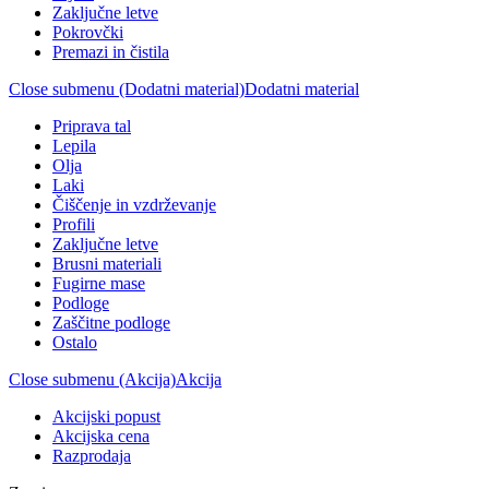
Zaključne letve
Pokrovčki
Premazi in čistila
Close submenu (Dodatni material)
Dodatni material
Priprava tal
Lepila
Olja
Laki
Čiščenje in vzdrževanje
Profili
Zaključne letve
Brusni materiali
Fugirne mase
Podloge
Zaščitne podloge
Ostalo
Close submenu (Akcija)
Akcija
Akcijski popust
Akcijska cena
Razprodaja