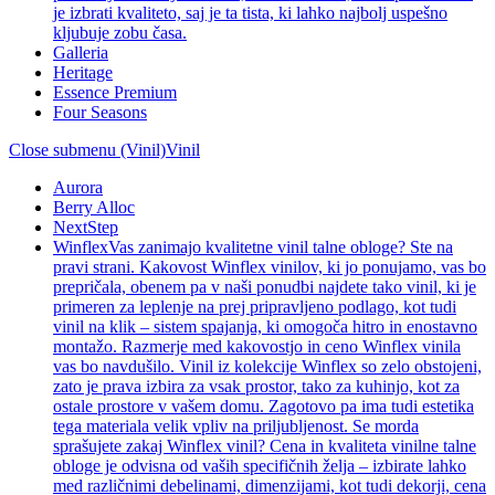
je izbrati kvaliteto, saj je ta tista, ki lahko najbolj uspešno
kljubuje zobu časa.
Galleria
Heritage
Essence Premium
Four Seasons
Close submenu (Vinil)
Vinil
Aurora
Berry Alloc
NextStep
Winflex
Vas zanimajo kvalitetne vinil talne obloge? Ste na
pravi strani. Kakovost Winflex vinilov, ki jo ponujamo, vas bo
prepričala, obenem pa v naši ponudbi najdete tako vinil, ki je
primeren za leplenje na prej pripravljeno podlago, kot tudi
vinil na klik – sistem spajanja, ki omogoča hitro in enostavno
montažo. Razmerje med kakovostjo in ceno Winflex vinila
vas bo navdušilo. Vinil iz kolekcije Winflex so zelo obstojeni,
zato je prava izbira za vsak prostor, tako za kuhinjo, kot za
ostale prostore v vašem domu. Zagotovo pa ima tudi estetika
tega materiala velik vpliv na priljubljenost. Se morda
sprašujete zakaj Winflex vinil? Cena in kvaliteta vinilne talne
obloge je odvisna od vaših specifičnih želja – izbirate lahko
med različnimi debelinami, dimenzijami, kot tudi dekorji, cena