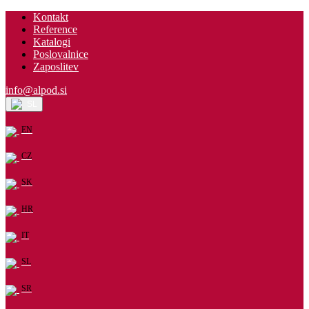
Kontakt
Reference
Katalogi
Poslovalnice
Zaposlitev
info@alpod.si
SL
EN
CZ
SK
HR
IT
SL
SR