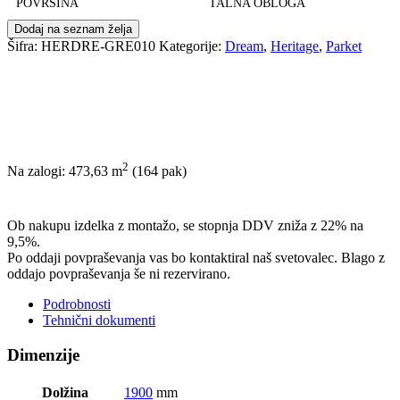
POVRŠINA
TALNA OBLOGA
Dodaj na seznam želja
Šifra:
HERDRE-GRE010
Kategorije:
Dream
,
Heritage
,
Parket
2
Na zalogi: 473,63
m
(164 pak)
POŠLJI POVPRAŠEVANJE
Ob nakupu izdelka z montažo, se stopnja DDV zniža z 22% na
9,5%.
Po oddaji povpraševanja vas bo kontaktiral naš svetovalec. Blago z
oddajo povpraševanja še ni rezervirano.
Podrobnosti
Tehnični dokumenti
Dimenzije
Dolžina
1900
mm