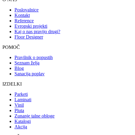
Poslovalnice
Kontakt
Reference
Evropski projekti
Kaj o nas pravijo drugi?
Floor Designer
POMOČ
Pravilnik o popustih
Seznam želja
Blog
Sanacija poplav
IZDELKI
Parketi
Laminati
Vinil
Pluta
Zunanje talne obloge
Katalogi
Akcija