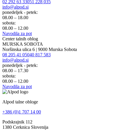
02 292 63 33
051 228 035
info@alpod.si
ponedeljek - petek:
08.00 – 18.00
sobota:
08.00 – 12.00
Navodila za pot
Center talnih oblog
MURSKA SOBOTA
Noršinska ulica 6 | 9000 Murska Sobota
08 205 41 05
040 817 583
info@alpod.si
ponedeljek - petek:
08.00 – 17.30
sobota:
08.00 – 12.00
Navodila za pot
Alpod talne obloge
+386 (0)1 707 14 00
Podskrajnik 112
1380 Cerknica Slovenija