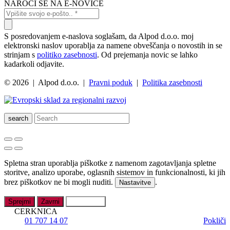
NAROČI SE NA E-NOVICE
S posredovanjem e-naslova soglašam, da Alpod d.o.o. moj
elektronski naslov uporablja za namene obveščanja o novostih in se
strinjam s
politiko zasebnosti
. Od prejemanja novic se lahko
kadarkoli odjavite.
© 2026 | Alpod d.o.o. |
Pravni poduk
|
Politika zasebnosti
search
Spletna stran uporablja piškotke z namenom zagotavljanja spletne
storitve, analizo uporabe, oglasnih sistemov in funkcionalnosti, ki jih
brez piškotkov ne bi mogli nuditi.
.
Nastavitve
Sprejmi
Zavrni
Nastavitve
CERKNICA
01 707 14 07
Pokliči