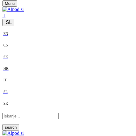
Menu
SL
EN
CS
SK
HR
IT
SL
SR
search