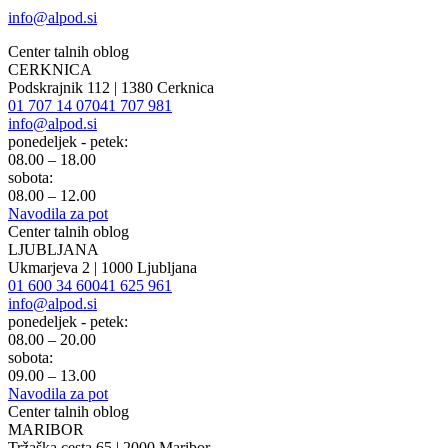
info@alpod.si
Center talnih oblog
CERKNICA
Podskrajnik 112 | 1380 Cerknica
01 707 14 07
041 707 981
info@alpod.si
ponedeljek - petek:
08.00 – 18.00
sobota:
08.00 – 12.00
Navodila za pot
Center talnih oblog
LJUBLJANA
Ukmarjeva 2 | 1000 Ljubljana
01 600 34 60
041 625 961
info@alpod.si
ponedeljek - petek:
08.00 – 20.00
sobota:
09.00 – 13.00
Navodila za pot
Center talnih oblog
MARIBOR
Tržaška cesta 65 | 2000 Maribor