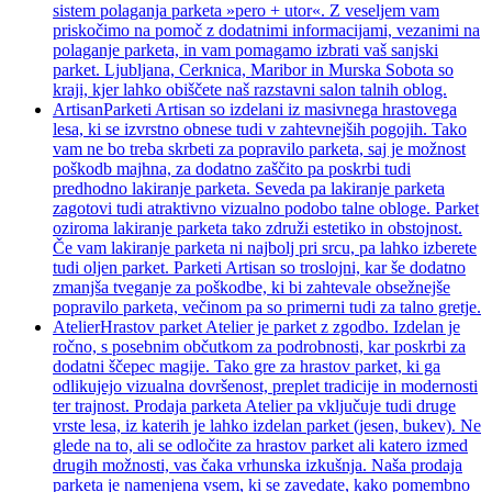
sistem polaganja parketa »pero + utor«. Z veseljem vam
priskočimo na pomoč z dodatnimi informacijami, vezanimi na
polaganje parketa, in vam pomagamo izbrati vaš sanjski
parket. Ljubljana, Cerknica, Maribor in Murska Sobota so
kraji, kjer lahko obiščete naš razstavni salon talnih oblog.
Artisan
Parketi Artisan so izdelani iz masivnega hrastovega
lesa, ki se izvrstno obnese tudi v zahtevnejših pogojih. Tako
vam ne bo treba skrbeti za popravilo parketa, saj je možnost
poškodb majhna, za dodatno zaščito pa poskrbi tudi
predhodno lakiranje parketa. Seveda pa lakiranje parketa
zagotovi tudi atraktivno vizualno podobo talne obloge. Parket
oziroma lakiranje parketa tako združi estetiko in obstojnost.
Če vam lakiranje parketa ni najbolj pri srcu, pa lahko izberete
tudi oljen parket. Parketi Artisan so troslojni, kar še dodatno
zmanjša tveganje za poškodbe, ki bi zahtevale obsežnejše
popravilo parketa, večinom pa so primerni tudi za talno gretje.
Atelier
Hrastov parket Atelier je parket z zgodbo. Izdelan je
ročno, s posebnim občutkom za podrobnosti, kar poskrbi za
dodatni ščepec magije. Tako gre za hrastov parket, ki ga
odlikujejo vizualna dovršenost, preplet tradicije in modernosti
ter trajnost. Prodaja parketa Atelier pa vključuje tudi druge
vrste lesa, iz katerih je lahko izdelan parket (jesen, bukev). Ne
glede na to, ali se odločite za hrastov parket ali katero izmed
drugih možnosti, vas čaka vrhunska izkušnja. Naša prodaja
parketa je namenjena vsem, ki se zavedate, kako pomembno