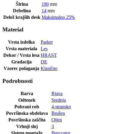
Širina
190
mm
Debelina
14
mm
Delež krajših desk
Maksimalno 25%
Material
Vrsta izdelka
Parket
Vrsta materiala
Les
Dekor / Vrsta lesa
HRAST
Gradacija
DE
Vzorec polaganja
Klasično
Podrobnosti
Barva
Rjava
Odtenek
Srednja
Pobrani rob
4-stransko
Površinska obdelava
Brušen
Površinska zaščita
Oljen
Vrhnji sloj
3
Sistem montaže
Pero+utor