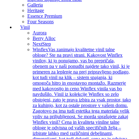
Galleria
Heritage
Essence Premium
Four Seasons
Vinil
Aurora
Berry Alloc
NextStep
Winflex
Vas zanimajo kvalitetne vinil talne
obloge? Ste na pravi strani. Kakovost Winflex
vinilov, ki jo ponujamo, vas bo prepričala,
obenem pa v naši ponudbi najdete tako vinil, ki je
primeren za leplenje na prej pripravljeno podlago,
kot tudi vinil na klik – sistem spajanja, ki
omogoča hitro in enostavno montažo. Razmerje
med kakovostjo in ceno Winflex vinila vas bo
navdušilo. Vinil iz kolekcije Winflex so zelo
obstojeni, zato je prava izbira za vsak prostor, tako
za kuhinjo, kot za ostale prostore v vašem domu.
Zagotovo pa ima tudi estetika tega materiala velik
vpliv na priljubljenost. Se morda sprašujete zakaj
Winflex vinil? Cena in kvaliteta vinilne talne
obloge je odvisna od vaših specifičnih želja –
izbirate lahko med različnimi debelinami,
dimenzijami, kot tudi dekorji, cena pa je odvisna