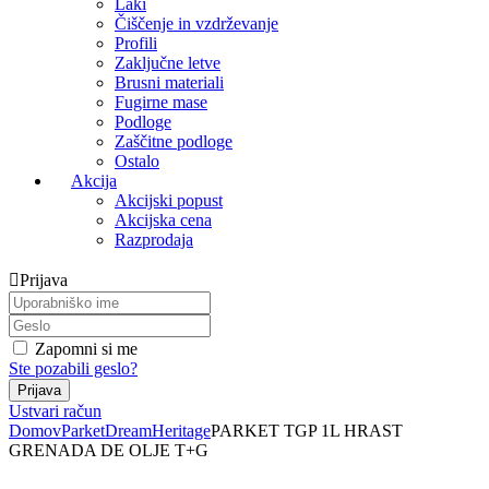
Laki
Čiščenje in vzdrževanje
Profili
Zaključne letve
Brusni materiali
Fugirne mase
Podloge
Zaščitne podloge
Ostalo
Akcija
Akcijski popust
Akcijska cena
Razprodaja
Prijava
Zapomni si me
Ste pozabili geslo?
Ustvari račun
Domov
Parket
Dream
Heritage
PARKET TGP 1L HRAST
GRENADA DE OLJE T+G