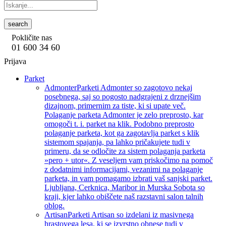
search
Pokličite nas
01 600 34 60
Prijava
Parket
Admonter
Parketi Admonter so zagotovo nekaj
posebnega, saj so pogosto nadgrajeni z drznejšim
dizajnom, primernim za tiste, ki si upate več.
Polaganje parketa Admonter je zelo preprosto, kar
omogoči t. i. parket na klik. Podobno preprosto
polaganje parketa, kot ga zagotavlja parket s klik
sistemom spajanja, pa lahko pričakujete tudi v
primeru, da se odločite za sistem polaganja parketa
»pero + utor«. Z veseljem vam priskočimo na pomoč
z dodatnimi informacijami, vezanimi na polaganje
parketa, in vam pomagamo izbrati vaš sanjski parket.
Ljubljana, Cerknica, Maribor in Murska Sobota so
kraji, kjer lahko obiščete naš razstavni salon talnih
oblog.
Artisan
Parketi Artisan so izdelani iz masivnega
hrastovega lesa, ki se izvrstno obnese tudi v