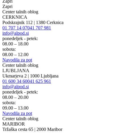
Zapri
Zapri
Center talnih oblog
CERKNICA
Podskrajnik 112 | 1380 Cerknica
01 707 14 07
041 707 981
info@alpod.si
ponedeljek - petek:
08.00 – 18.00
sobota:
08.00 – 12.00
Navodila za pot
Center talnih oblog
LJUBLJANA
Ukmarjeva 2 | 1000 Ljubljana
01 600 34 60
041 625 961
info@alpod.si
ponedeljek - petek:
08.00 – 20.00
sobota:
09.00 – 13.00
Navodila za pot
Center talnih oblog
MARIBOR
Tržaška cesta 65 | 2000 Maribor