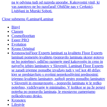
pa je odvisna tudi od razreda uporabe. Kakovostni vinil, ki
vas zagotovo ne bo razočaral! Obiščite nas v Cerknici,
Ljubljani in Murski Soboti.
Close submenu (Laminat)
Laminat
Binyl
Classen
Cosmoflooritan
Egger PRO
Evolution
Krono Original
Kronoswiss
Floor Experts laminati za kvaliteto Floor Experts
laminati pomenijo kvaliteto (popravilo laminata skoraj gotovo
ne bo potrebno), odlično razmerje med kakovostjo in ceno in
največjo izbiro laminatov v Sloveniji. Laminati Floor Experts
se zaradi izjemne ponudbe izvažajo tudi v več kot 40 držav,
kjer se predstavljajo s svojimi neprekosljivimi prednostmi:
izjemno kvaliteto laminatov, najbolj pestro ponudbo laminatov
v Sloveniji in enostavnostjo – popravilo laminata je le redko
potrebno, vzdrževanje je minimalno. V kolikor se pa že pojavi
potreba po popravilu laminata, le enostavno zamenjamo
poškodovano desko.
Kronotex
Lifestyle