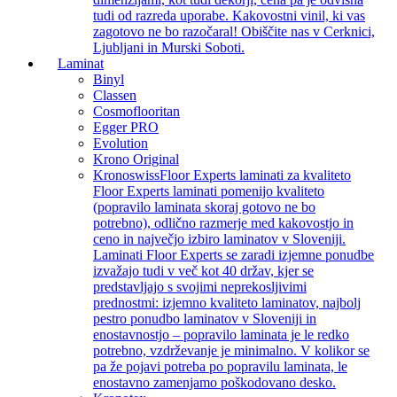
tudi od razreda uporabe. Kakovostni vinil, ki vas
zagotovo ne bo razočaral! Obiščite nas v Cerknici,
Ljubljani in Murski Soboti.
Laminat
Binyl
Classen
Cosmoflooritan
Egger PRO
Evolution
Krono Original
Kronoswiss
Floor Experts laminati za kvaliteto
Floor Experts laminati pomenijo kvaliteto
(popravilo laminata skoraj gotovo ne bo
potrebno), odlično razmerje med kakovostjo in
ceno in največjo izbiro laminatov v Sloveniji.
Laminati Floor Experts se zaradi izjemne ponudbe
izvažajo tudi v več kot 40 držav, kjer se
predstavljajo s svojimi neprekosljivimi
prednostmi: izjemno kvaliteto laminatov, najbolj
pestro ponudbo laminatov v Sloveniji in
enostavnostjo – popravilo laminata je le redko
potrebno, vzdrževanje je minimalno. V kolikor se
pa že pojavi potreba po popravilu laminata, le
enostavno zamenjamo poškodovano desko.