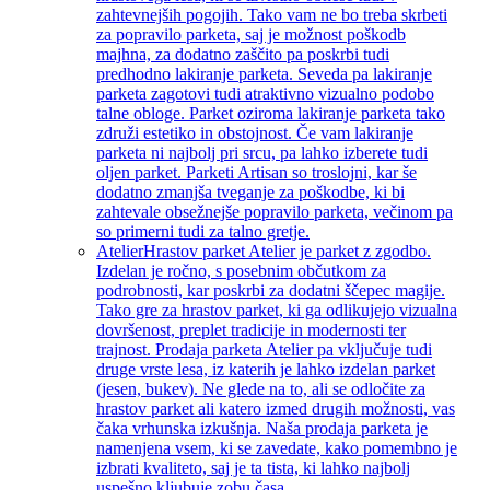
zahtevnejših pogojih. Tako vam ne bo treba skrbeti
za popravilo parketa, saj je možnost poškodb
majhna, za dodatno zaščito pa poskrbi tudi
predhodno lakiranje parketa. Seveda pa lakiranje
parketa zagotovi tudi atraktivno vizualno podobo
talne obloge. Parket oziroma lakiranje parketa tako
združi estetiko in obstojnost. Če vam lakiranje
parketa ni najbolj pri srcu, pa lahko izberete tudi
oljen parket. Parketi Artisan so troslojni, kar še
dodatno zmanjša tveganje za poškodbe, ki bi
zahtevale obsežnejše popravilo parketa, večinom pa
so primerni tudi za talno gretje.
Atelier
Hrastov parket Atelier je parket z zgodbo.
Izdelan je ročno, s posebnim občutkom za
podrobnosti, kar poskrbi za dodatni ščepec magije.
Tako gre za hrastov parket, ki ga odlikujejo vizualna
dovršenost, preplet tradicije in modernosti ter
trajnost. Prodaja parketa Atelier pa vključuje tudi
druge vrste lesa, iz katerih je lahko izdelan parket
(jesen, bukev). Ne glede na to, ali se odločite za
hrastov parket ali katero izmed drugih možnosti, vas
čaka vrhunska izkušnja. Naša prodaja parketa je
namenjena vsem, ki se zavedate, kako pomembno je
izbrati kvaliteto, saj je ta tista, ki lahko najbolj
uspešno kljubuje zobu časa.