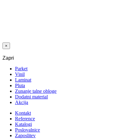
PREDPREMAZ
ZA
FUGIRANJE
SPOJEV LVT
LEVELLER 5
KG
×
Zapri
Parket
Vinil
Laminat
Pluta
Zunanje talne obloge
Dodatni material
Akcija
Kontakt
Reference
Katalogi
Poslovalnice
Zaposlitev