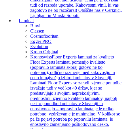
tudi od razreda uporabe. Kakovostni vinil, ki vas
zagotovo ne bo razočaral! Obiščite nas v Cerknici,
Ljubljani in Murski Soboti.
Laminat
Binyl
Classen
Cosmoflooritan
Egger PRO
Evolution
Krono Original
Kronoswiss
Floor Experts laminati za kvaliteto
Floor Experts laminati pomenijo kvaliteto
(popravilo laminata skoraj gotovo ne bo
potrebno), odlično razmerje med kakovostjo in
ceno in največjo izbiro laminatov v Sloveniji.
Laminati Floor Experts se zaradi izjemne ponudbe
izvažajo tudi v več kot 40 držav, kjer se
predstavljajo s svojimi neprekosljivimi
prednostmi: izjemno kvaliteto laminatov, najbolj
pestro ponudbo laminatov v Sloveniji in
enostavnostjo – popravilo laminata je le redko
potrebno, vzdrževanje je minimalno. V kolikor se
pa že pojavi potreba po popravilu laminata, le
enostavno zamenjamo poškodovano desko.