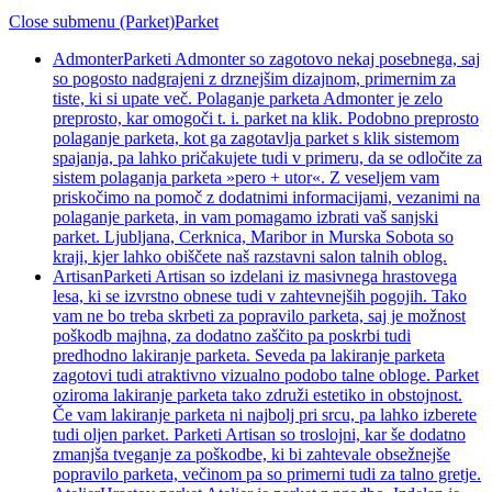
Close submenu (Parket)
Parket
Admonter
Parketi Admonter so zagotovo nekaj posebnega, saj
so pogosto nadgrajeni z drznejšim dizajnom, primernim za
tiste, ki si upate več. Polaganje parketa Admonter je zelo
preprosto, kar omogoči t. i. parket na klik. Podobno preprosto
polaganje parketa, kot ga zagotavlja parket s klik sistemom
spajanja, pa lahko pričakujete tudi v primeru, da se odločite za
sistem polaganja parketa »pero + utor«. Z veseljem vam
priskočimo na pomoč z dodatnimi informacijami, vezanimi na
polaganje parketa, in vam pomagamo izbrati vaš sanjski
parket. Ljubljana, Cerknica, Maribor in Murska Sobota so
kraji, kjer lahko obiščete naš razstavni salon talnih oblog.
Artisan
Parketi Artisan so izdelani iz masivnega hrastovega
lesa, ki se izvrstno obnese tudi v zahtevnejših pogojih. Tako
vam ne bo treba skrbeti za popravilo parketa, saj je možnost
poškodb majhna, za dodatno zaščito pa poskrbi tudi
predhodno lakiranje parketa. Seveda pa lakiranje parketa
zagotovi tudi atraktivno vizualno podobo talne obloge. Parket
oziroma lakiranje parketa tako združi estetiko in obstojnost.
Če vam lakiranje parketa ni najbolj pri srcu, pa lahko izberete
tudi oljen parket. Parketi Artisan so troslojni, kar še dodatno
zmanjša tveganje za poškodbe, ki bi zahtevale obsežnejše
popravilo parketa, večinom pa so primerni tudi za talno gretje.