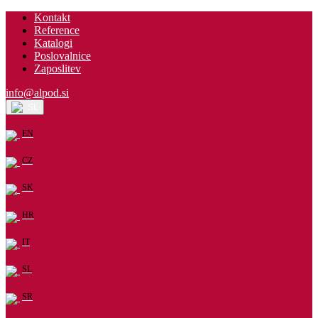
Kontakt
Reference
Katalogi
Poslovalnice
Zaposlitev
info@alpod.si
SL
EN
CZ
SK
HR
IT
SL
SR