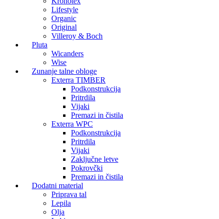
Kronotex
Lifestyle
Organic
Original
Villeroy & Boch
Pluta
Wicanders
Wise
Zunanje talne obloge
Exterra TIMBER
Podkonstrukcija
Pritrdila
Vijaki
Premazi in čistila
Exterra WPC
Podkonstrukcija
Pritrdila
Vijaki
Zaključne letve
Pokrovčki
Premazi in čistila
Dodatni material
Priprava tal
Lepila
Olja