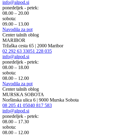
info@alpod.si
ponedeljek - petek:
08.00 – 20.00
sobota:
09.00 – 13.00
Navodila za pot
Center talnih oblog
MARIBOR
Tržaška cesta 65 | 2000 Maribor
02 292 63 33
051 228 035
info@alpod.si
ponedeljek - petek:
08.00 – 18.00
sobota:
08.00 – 12.00
Navodila za pot
Center talnih oblog
MURSKA SOBOTA
Noršinska ulica 6 | 9000 Murska Sobota
08 205 41 05
040 817 583
info@alpod.si
ponedeljek - petek:
08.00 – 17.30
sobota:
08.00 – 12.00