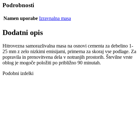
Podrobnosti
Namen uporabe
Izravnalna masa
Dodatni opis
Hitrovezna samorazlivalna masa na osnovi cementa za debelino 1-
25 mm z zelo nizkimi emisijami, primerna za skoraj vse podlage. Za
popravila in prenovitvena dela v notranjih prostorih. Številne vrste
oblog je mogoče položiti po približno 90 minutah.
Podobni izdelki
IZRAVNALNA
MASA
SCHÖNOX ZM
25 KG