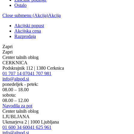
Ostalo
Close submenu (Akcija)
Akcija
Akcijski popust
Akcijska cena
Razprodaja
Zapri
Zapri
Center talnih oblog
CERKNICA
Podskrajnik 112 | 1380 Cerknica
01 707 14 07
041 707 981
info@alpod.si
ponedeljek - petek:
08.00 – 18.00
sobota:
08.00 – 12.00
Navodila za pot
Center talnih oblog
LJUBLJANA
Ukmarjeva 2 | 1000 Ljubljana
01 600 34 60
041 625 961
info@alpod.si