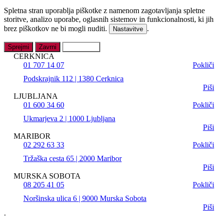
Spletna stran uporablja piškotke z namenom zagotavljanja spletne
storitve, analizo uporabe, oglasnih sistemov in funkcionalnosti, ki jih
brez piškotkov ne bi mogli nuditi.
.
Nastavitve
Sprejmi
Zavrni
Nastavitve
CERKNICA
01 707 14 07
Pokliči
Podskrajnik 112 | 1380 Cerknica
Piši
LJUBLJANA
01 600 34 60
Pokliči
Ukmarjeva 2 | 1000 Ljubljana
Piši
MARIBOR
02 292 63 33
Pokliči
Tržaška cesta 65 | 2000 Maribor
Piši
MURSKA SOBOTA
08 205 41 05
Pokliči
Noršinska ulica 6 | 9000 Murska Sobota
Piši
;