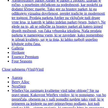
Atelier
Hrastov parket Atelier je parket z zgodbo. Izdelan je
ročno, s posebnim občutkom za podrobnosti, kar poskrbi za
dodatni ščepec magije. Tako gre za hrastov parket, ki ga
odlikujejo vizualna dovršenost, preplet tradicije in modernosti
ter trajnost. Prodaja parketa Atelier pa vključuje tudi druge
vrste lesa, iz katerih je lahko izdelan parket (jesen, bukev). Ne
glede na to, ali se odločite za hrastov parket ali katero izmed
drugih možnosti, vas čaka vrhunska izkušnja. Naša prodaja
parketa je namenjena vsem, ki se zavedate, kako pomembno
je izbrati kvaliteto, saj je ta tista, ki lahko najbolj uspešno
kljubuje zobu časa.
Galleria
Heritage
Essence Premium
Four Seasons
Close submenu (Vinil)
Vinil
Aurora
Berry Alloc
NextStep
Winflex
Vas zanimajo kvalitetne vinil talne obloge? Ste na
pravi strani. Kakovost Winflex vinilov, ki jo ponujamo, vas bo
prepričala, obenem pa v naši ponudbi najdete tako vinil, ki je
primeren za leplenje na prej pripravljeno podlago, kot tudi
vinil na klik – sistem spajanja, ki omogoča hitro in enostavno