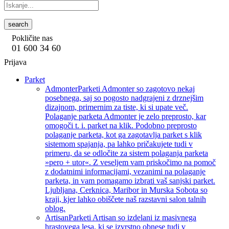
search
Pokličite nas
01 600 34 60
Prijava
Parket
Admonter
Parketi Admonter so zagotovo nekaj
posebnega, saj so pogosto nadgrajeni z drznejšim
dizajnom, primernim za tiste, ki si upate več.
Polaganje parketa Admonter je zelo preprosto, kar
omogoči t. i. parket na klik. Podobno preprosto
polaganje parketa, kot ga zagotavlja parket s klik
sistemom spajanja, pa lahko pričakujete tudi v
primeru, da se odločite za sistem polaganja parketa
»pero + utor«. Z veseljem vam priskočimo na pomoč
z dodatnimi informacijami, vezanimi na polaganje
parketa, in vam pomagamo izbrati vaš sanjski parket.
Ljubljana, Cerknica, Maribor in Murska Sobota so
kraji, kjer lahko obiščete naš razstavni salon talnih
oblog.
Artisan
Parketi Artisan so izdelani iz masivnega
hrastovega lesa, ki se izvrstno obnese tudi v