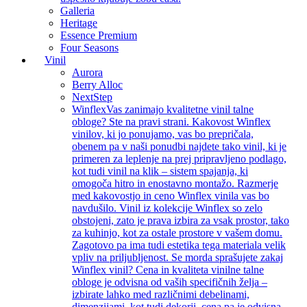
Galleria
Heritage
Essence Premium
Four Seasons
Vinil
Aurora
Berry Alloc
NextStep
Winflex
Vas zanimajo kvalitetne vinil talne
obloge? Ste na pravi strani. Kakovost Winflex
vinilov, ki jo ponujamo, vas bo prepričala,
obenem pa v naši ponudbi najdete tako vinil, ki je
primeren za leplenje na prej pripravljeno podlago,
kot tudi vinil na klik – sistem spajanja, ki
omogoča hitro in enostavno montažo. Razmerje
med kakovostjo in ceno Winflex vinila vas bo
navdušilo. Vinil iz kolekcije Winflex so zelo
obstojeni, zato je prava izbira za vsak prostor, tako
za kuhinjo, kot za ostale prostore v vašem domu.
Zagotovo pa ima tudi estetika tega materiala velik
vpliv na priljubljenost. Se morda sprašujete zakaj
Winflex vinil? Cena in kvaliteta vinilne talne
obloge je odvisna od vaših specifičnih želja –
izbirate lahko med različnimi debelinami,
dimenzijami, kot tudi dekorji, cena pa je odvisna