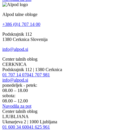
Alpod talne obloge
+386 (0)1 707 14 00
Podskrajnik 112
1380 Cerknica Slovenija
info@alpod.si
Center talnih oblog
CERKNICA
Podskrajnik 112 | 1380 Cerknica
01 707 14 07
041 707 981
info@alpod.si
ponedeljek - petek:
08.00 – 18.00
sobota:
08.00 – 12.00
Navodila za pot
Center talnih oblog
LJUBLJANA
Ukmarjeva 2 | 1000 Ljubljana
01 600 34 60
041 625 961