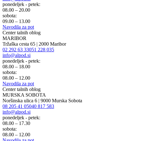
ponedeljek - petek:
08.00 – 20.00
sobota:
09.00 – 13.00
Navodila za pot
Center talnih oblog
MARIBOR
Tržaška cesta 65 | 2000 Maribor
02 292 63 33
051 228 035
info@alpod.si
ponedeljek - petek:
08.00 – 18.00
sobota:
08.00 – 12.00
Navodila za pot
Center talnih oblog
MURSKA SOBOTA
Noršinska ulica 6 | 9000 Murska Sobota
08 205 41 05
040 817 583
info@alpod.si
ponedeljek - petek:
08.00 – 17.30
sobota:
08.00 – 12.00
Navodila za pot