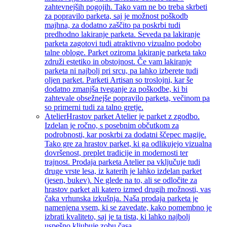
zahtevnejših pogojih. Tako vam ne bo treba skrbeti
za popravilo parketa, saj je možnost poškodb
majhna, za dodatno zaščito pa poskrbi tudi
predhodno lakiranje parketa. Seveda pa lakiranje
parketa zagotovi tudi atraktivno vizualno podobo
talne obloge. Parket oziroma lakiranje parketa tako
združi estetiko in obstojnost. Če vam lakiranje
parketa ni najbolj pri srcu, pa lahko izberete tudi
oljen parket. Parketi Artisan so troslojni, kar še
dodatno zmanjša tveganje za poškodbe, ki bi
zahtevale obsežnejše popravilo parketa, večinom pa
so primerni tudi za talno gretje.
Atelier
Hrastov parket Atelier je parket z zgodbo.
Izdelan je ročno, s posebnim občutkom za
podrobnosti, kar poskrbi za dodatni ščepec magije.
Tako gre za hrastov parket, ki ga odlikujejo vizualna
dovršenost, preplet tradicije in modernosti ter
trajnost. Prodaja parketa Atelier pa vključuje tudi
druge vrste lesa, iz katerih je lahko izdelan parket
(jesen, bukev). Ne glede na to, ali se odločite za
hrastov parket ali katero izmed drugih možnosti, vas
čaka vrhunska izkušnja. Naša prodaja parketa je
namenjena vsem, ki se zavedate, kako pomembno je
izbrati kvaliteto, saj je ta tista, ki lahko najbolj
uspešno kljubuje zobu časa.