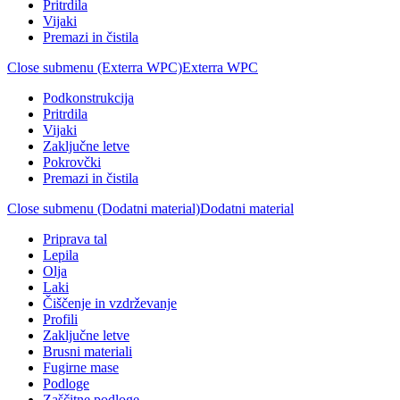
Pritrdila
Vijaki
Premazi in čistila
Close submenu (Exterra WPC)
Exterra WPC
Podkonstrukcija
Pritrdila
Vijaki
Zaključne letve
Pokrovčki
Premazi in čistila
Close submenu (Dodatni material)
Dodatni material
Priprava tal
Lepila
Olja
Laki
Čiščenje in vzdrževanje
Profili
Zaključne letve
Brusni materiali
Fugirne mase
Podloge
Zaščitne podloge