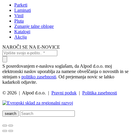
Parketi
Laminati
Vinil
Pluta
Zunanje talne obloge
Katalogi
Akcija
NAROČI SE NA E-NOVICE
S posredovanjem e-naslova soglašam, da Alpod d.o.o. moj
elektronski naslov uporablja za namene obveščanja o novostih in se
strinjam s
politiko zasebnosti
. Od prejemanja novic se lahko
kadarkoli odjavite.
© 2026 | Alpod d.o.o. |
Pravni poduk
|
Politika zasebnosti
search