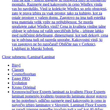
montažo. Razmerje med kakovostjo in ceno Winflex vinila
vas bo navdušilo. Vinil iz kolekcije Winflex so zelo obstojeni,
zato je prava izbira za vsak prostor, tako za kuhinjo, kot za
ostale prostore v vašem domu. Zagotovo pa ima tudi estetika
tega materiala velik vpliv na priljubljenost. Se morda
sprašujete zakaj Winflex vinil? Cena in kvaliteta vinilne talne
obloge je odvisna od vaših specifičnih želja – izbirate lahko
med različnimi debelinami, dimenzijami, kot tudi dekorji, cena
pa je odvisna tudi od razreda uporabe. Kakovostni vinil, ki
vas zagotovo ne bo razočaral! Obiščite nas v Cerknici,
Ljubljani in Murski Soboti.
Close submenu (Laminat)
Laminat
Binyl
Classen
Cosmoflooritan
Egger PRO
Evolution
Krono Original
Kronoswiss
Floor Experts laminati za kvaliteto Floor Experts
laminati pomenijo kvaliteto (popravilo laminata skoraj gotovo
ne bo potrebno), odlično razmerje med kakovostjo in ceno in
največjo izbiro laminatov v Sloveniji. Laminati Floor Experts
se zaradi izjemne ponudbe izvažajo tudi v več kot 40 držav,