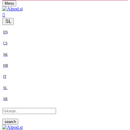
Menu
SL
EN
CS
SK
HR
IT
SL
SR
search