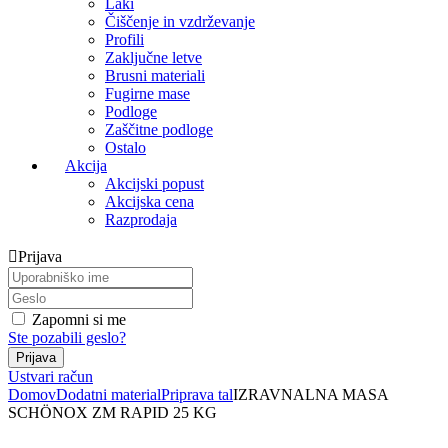
Laki
Čiščenje in vzdrževanje
Profili
Zaključne letve
Brusni materiali
Fugirne mase
Podloge
Zaščitne podloge
Ostalo
Akcija
Akcijski popust
Akcijska cena
Razprodaja
Prijava
Zapomni si me
Ste pozabili geslo?
Ustvari račun
Domov
Dodatni material
Priprava tal
IZRAVNALNA MASA
SCHÖNOX ZM RAPID 25 KG