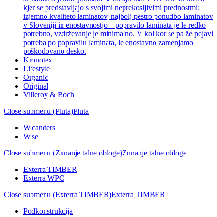
kjer se predstavljajo s svojimi neprekosljivimi prednostmi:
izjemno kvaliteto laminatov, najbolj pestro ponudbo laminatov
v Sloveniji in enostavnostjo – popravilo laminata je le redko
potrebno, vzdrževanje je minimalno. V kolikor se pa že pojavi
potreba po popravilu laminata, le enostavno zamenjamo
poškodovano desko.
Kronotex
Lifestyle
Organic
Original
Villeroy & Boch
Close submenu (Pluta)
Pluta
Wicanders
Wise
Close submenu (Zunanje talne obloge)
Zunanje talne obloge
Exterra TIMBER
Exterra WPC
Close submenu (Exterra TIMBER)
Exterra TIMBER
Podkonstrukcija