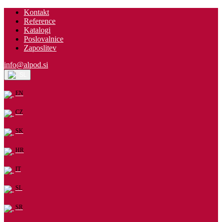
Kontakt
Reference
Katalogi
Poslovalnice
Zaposlitev
info@alpod.si
SL
EN
CZ
SK
HR
IT
SL
SR