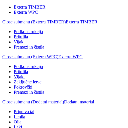
Exterra TIMBER
Exterra WPC
Close submenu (Exterra TIMBER)
Exterra TIMBER
Podkonstrukcija
Pritrdila
Vijaki
Premazi in čistila
Close submenu (Exterra WPC)
Exterra WPC
Podkonstrukcija
Pritrdila
Vijaki
Zaključne letve
Pokrovčki
Premazi in čistila
Close submenu (Dodatni material)
Dodatni material
Priprava tal
Lepila
Olja
Laki