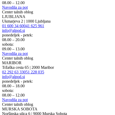
08.00 – 12.00
Navodila za pot
Center talnih oblog
LJUBLJANA
Ukmarjeva 2 | 1000 Ljubljana
01 600 34 60
041 625 961
info@alpod.si
ponedeljek - petek:
08.00 – 20.00
sobota:
09.00 – 13.00
Navodila za pot
Center talnih oblog
MARIBOR
Tržaška cesta 65 | 2000 Maribor
02 292 63 33
051 228 035
info@alpod.si
ponedeljek - petek:
08.00 – 18.00
sobota:
08.00 – 12.00
Navodila za pot
Center talnih oblog
MURSKA SOBOTA
Noršinska ulica 6 | 9000 Murska Sobota