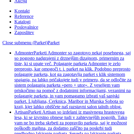
Akcija
Kontakt
Reference
Katalogi
Poslovalnice
Zaposlitev
Close submenu (Parket)
Parket
Admonter
Parketi Admonter so zagotovo nekaj posebnega, saj
so pogosto nadgrajeni z drznejšim dizajnom, primernim za
tiste, ki si upate več. Polaganje parketa Admonter je zelo
preprosto, kar omogoči t. i. parket na klik. Podobno preprosto
polaganje parketa, kot ga zagotavlja parket s klik sistemom
spajanja, pa lahko pričakujete tudi v primeru, da se odločite za
sistem polaganja parketa »pero + utor«. Z veseljem vam
priskočimo na pomoč z dodatnimi informacijami, vezanimi na
polaganje parketa, in vam pomagamo izbrati vaš sanjski
parket. Ljubljana, Cerknica, Maribor in Murska Sobota so
kraji, kjer lahko obiščete naš razstavni salon talnih oblog.
Artisan
Parketi Artisan so izdelani iz masivnega hrastovega
lesa, ki se izvrstno obnese tudi v zahtevnejših pogojih. Tako
vam ne bo treba skrbeti za popravilo parketa, saj je možnost
poškodb majhna, za dodatno zaščito pa poskrbi tudi
predhodno lakiranje parketa. Seveda pa lakiranje parketa