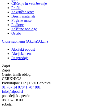
Čiščenje in vzdrževanje
Profili
Zaključne letve
Brusni materiali
Fugirne mase
Podloge
Zaščitne podloge
Ostalo
Close submenu (Akcija)
Akcija
Akcijski popust
Akcijska cena
Razprodaja
Zapri
Zapri
Center talnih oblog
CERKNICA
Podskrajnik 112 | 1380 Cerknica
01 707 14 07
041 707 981
info@alpod.si
ponedeljek - petek:
08.00 – 18.00
sobota: