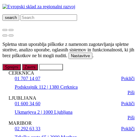
search
Spletna stran uporablja piškotke z namenom zagotavljanja spletne
storitve, analizo uporabe, oglasnih sistemov in funkcionalnosti, ki jih
brez piškotkov ne bi mogli nuditi.
.
Nastavitve
Sprejmi
Zavrni
Nastavitve
CERKNICA
01 707 14 07
Pokliči
Podskrajnik 112 | 1380 Cerknica
Piši
LJUBLJANA
01 600 34 60
Pokliči
Ukmarjeva 2 | 1000 Ljubljana
Piši
MARIBOR
02 292 63 33
Pokliči