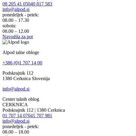
08 205 41 05
040 817 583
info@alpod.si
ponedeljek - petek:
08.00 – 17.30
sobota:
08.00 – 12.00
Navodila za pot
Alpod talne obloge
+386 (0)1 707 14 00
Podskrajnik 112
1380 Cerknica Slovenija
info@alpod.si
Center talnih oblog
CERKNICA
Podskrajnik 112 | 1380 Cerknica
01 707 14 07
041 707 981
info@alpod.si
ponedeljek - petek:
08.00 – 18.00