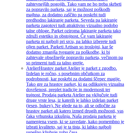
zahtevnejših pogojih. Tako vam ne bo treba skrbeti
za popravilo parketa, saj je možnost poškodb
majhna, za dodatno zaščito pa poskrbi tudi
predhodno lakiranje parketa. Seveda pa lakiranje
parketa zagotovi tudi atraktivno vizualno podobo
talne obloge. Parket oziroma lakiranje parketa tako
združi estetiko in obstojnost. Če vam lakiranje
parketa ni najbolj pri srcu, pa lahko izberete tudi
oljen parket. Parketi Artisan so troslojni, kar še
dodatno zmanjša tveganje za poškodbe, ki bi
zahtevale obsežnejše popravilo parketa, večinom pa
so primerni tudi za talno gretje.
Atelier
Hrastov parket Atelier je parket z zgodbo.
Izdelan je ročno, s posebnim občutkom za
podrobnosti, kar poskrbi za dodatni ščepec magije.
Tako gre za hrastov parket, ki ga odlikujejo vizualna
dovršenost, preplet tradicije in modernosti ter
trajnost. Prodaja parketa Atelier pa vključuje tudi
druge vrste lesa, iz katerih je lahko izdelan parket
(jesen, bukev). Ne glede na to, ali se odločite za
hrastov parket ali katero izmed drugih možnosti, vas
čaka vrhunska izkušnja. Naša prodaja parketa je
namenjena vsem, ki se zavedate, kako pomembno je
izbrati kvaliteto, saj je ta tista, ki lahko najbolj
uspešno kljubuje zobu časa.