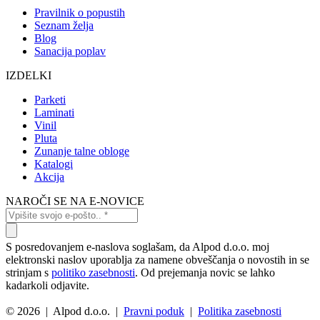
Pravilnik o popustih
Seznam želja
Blog
Sanacija poplav
IZDELKI
Parketi
Laminati
Vinil
Pluta
Zunanje talne obloge
Katalogi
Akcija
NAROČI SE NA E-NOVICE
S posredovanjem e-naslova soglašam, da Alpod d.o.o. moj
elektronski naslov uporablja za namene obveščanja o novostih in se
strinjam s
politiko zasebnosti
. Od prejemanja novic se lahko
kadarkoli odjavite.
© 2026 | Alpod d.o.o. |
Pravni poduk
|
Politika zasebnosti