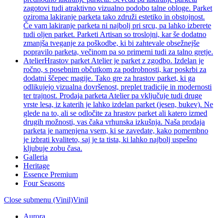
zagotovi tudi atraktivno vizualno podobo talne obloge. Parket
oziroma lakiranje parketa tako združi estetiko in obstojnost.
Če vam lakiranje parketa ni najbolj pri srcu, pa lahko izberete
tudi oljen parket. Parketi Artisan so troslojni, kar še dodatno
zmanjša tveganje za poškodbe, ki bi zahtevale obsežnejše
popravilo parketa, večinom pa so primerni tudi za talno gretje.
Atelier
Hrastov parket Atelier je parket z zgodbo. Izdelan je
ročno, s posebnim občutkom za podrobnosti, kar poskrbi za
dodatni ščepec magije. Tako gre za hrastov parket, ki ga
odlikujejo vizualna dovršenost, preplet tradicije in modernosti
ter trajnost. Prodaja parketa Atelier pa vključuje tudi druge
vrste lesa, iz katerih je lahko izdelan parket (jesen, bukev). Ne
glede na to, ali se odločite za hrastov parket ali katero izmed
drugih možnosti, vas čaka vrhunska izkušnja. Naša prodaja
parketa je namenjena vsem, ki se zavedate, kako pomembno
je izbrati kvaliteto, saj je ta tista, ki lahko najbolj uspešno
kljubuje zobu časa.
Galleria
Heritage
Essence Premium
Four Seasons
Close submenu (Vinil)
Vinil
Aurora