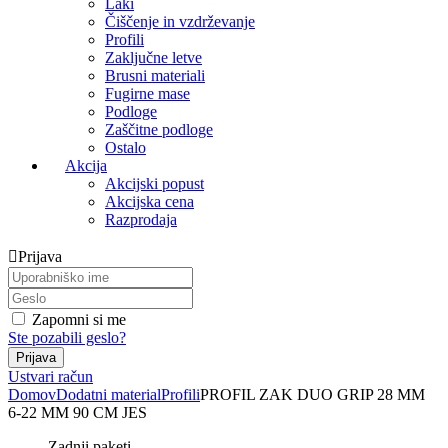
Laki
Čiščenje in vzdrževanje
Profili
Zaključne letve
Brusni materiali
Fugirne mase
Podloge
Zaščitne podloge
Ostalo
Akcija
Akcijski popust
Akcijska cena
Razprodaja
Prijava
Zapomni si me
Ste pozabili geslo?
Ustvari račun
Domov
Dodatni material
Profili
PROFIL ZAK DUO GRIP 28 MM
6-22 MM 90 CM JES
Zadnji paketi