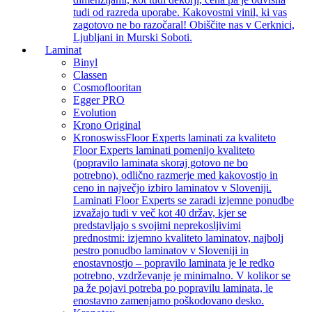
tudi od razreda uporabe. Kakovostni vinil, ki vas
zagotovo ne bo razočaral! Obiščite nas v Cerknici,
Ljubljani in Murski Soboti.
Laminat
Binyl
Classen
Cosmoflooritan
Egger PRO
Evolution
Krono Original
Kronoswiss
Floor Experts laminati za kvaliteto
Floor Experts laminati pomenijo kvaliteto
(popravilo laminata skoraj gotovo ne bo
potrebno), odlično razmerje med kakovostjo in
ceno in največjo izbiro laminatov v Sloveniji.
Laminati Floor Experts se zaradi izjemne ponudbe
izvažajo tudi v več kot 40 držav, kjer se
predstavljajo s svojimi neprekosljivimi
prednostmi: izjemno kvaliteto laminatov, najbolj
pestro ponudbo laminatov v Sloveniji in
enostavnostjo – popravilo laminata je le redko
potrebno, vzdrževanje je minimalno. V kolikor se
pa že pojavi potreba po popravilu laminata, le
enostavno zamenjamo poškodovano desko.