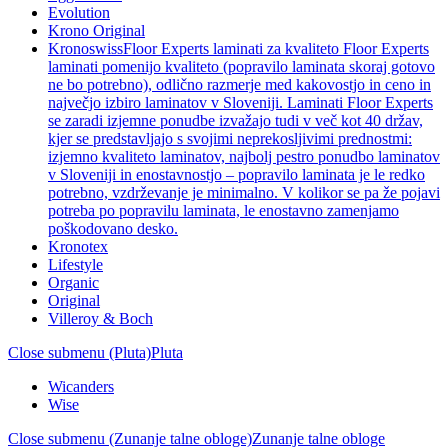
Evolution
Krono Original
Kronoswiss
Floor Experts laminati za kvaliteto Floor Experts
laminati pomenijo kvaliteto (popravilo laminata skoraj gotovo
ne bo potrebno), odlično razmerje med kakovostjo in ceno in
največjo izbiro laminatov v Sloveniji. Laminati Floor Experts
se zaradi izjemne ponudbe izvažajo tudi v več kot 40 držav,
kjer se predstavljajo s svojimi neprekosljivimi prednostmi:
izjemno kvaliteto laminatov, najbolj pestro ponudbo laminatov
v Sloveniji in enostavnostjo – popravilo laminata je le redko
potrebno, vzdrževanje je minimalno. V kolikor se pa že pojavi
potreba po popravilu laminata, le enostavno zamenjamo
poškodovano desko.
Kronotex
Lifestyle
Organic
Original
Villeroy & Boch
Close submenu (Pluta)
Pluta
Wicanders
Wise
Close submenu (Zunanje talne obloge)
Zunanje talne obloge