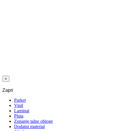
PROFIL NIV
DUO GRIP 50
MM 270 CM
HRA
Zadnji paketi
PROFIL NIV
DUO GRIP 50
MM 270 CM
JAVOR
×
Zapri
Parket
Vinil
Laminat
Pluta
Zunanje talne obloge
Dodatni material