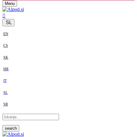
Menu
SL
EN
CS
SK
HR
IT
SL
SR
search