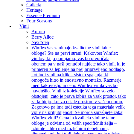
Galleria
Heritage
Essence Premium
Four Seasons
Vinil
Aurora
Berry Alloc
NextStep
Winflex
Vas zanimajo kvalitetne vinil talne
obloge? Ste na pravi strani. Kakovost Winflex
vinilov, ki jo ponujamo, vas bo prepričala,
obenem pa v naši ponudbi najdete tako vinil, ki je
primeren za leplenje na prej pripravljeno podlago,
kot tudi vinil na klik – sistem spajanja, ki
omogoča hitro in enostavno montažo. Razmerje
med kakovostjo in ceno Winflex vinila vas bo
navdušilo. Vinil iz kolekcije Winflex so zelo
obstojeni, zato je prava izbira za vsak prostor, tako
za kuhinjo, kot za ostale prostore v vašem domu.
Zagotovo pa ima tudi estetika tega materiala velik
vpliv na priljubljenost. Se morda sprašujete zakaj
Winflex vinil? Cena in kvaliteta vinilne talne
obloge je odvisna od vaših specifičnih želja –
izbirate lahko med različnimi debelinami,
dimenzijami, kot tudi dekorji, cena pa je odvisna