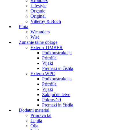
Kronotex
Lifestyle
Organic
Original
Villeroy & Boch
Pluta
Wicanders
Wise
Zunanje talne obloge
Exterra TIMBER
Podkonstrukcija
Pritrdila
Vijaki
Premazi in čistila
Exterra WPC
Podkonstrukcija
Pritrdila
Vijaki
Zaključne letve
Pokrovčki
Premazi in čistila
Dodatni material
Priprava tal
Lepila
Olja