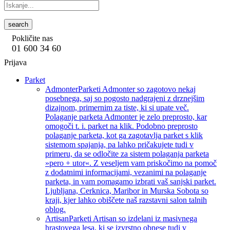
search
Pokličite nas
01 600 34 60
Prijava
Parket
Admonter
Parketi Admonter so zagotovo nekaj
posebnega, saj so pogosto nadgrajeni z drznejšim
dizajnom, primernim za tiste, ki si upate več.
Polaganje parketa Admonter je zelo preprosto, kar
omogoči t. i. parket na klik. Podobno preprosto
polaganje parketa, kot ga zagotavlja parket s klik
sistemom spajanja, pa lahko pričakujete tudi v
primeru, da se odločite za sistem polaganja parketa
»pero + utor«. Z veseljem vam priskočimo na pomoč
z dodatnimi informacijami, vezanimi na polaganje
parketa, in vam pomagamo izbrati vaš sanjski parket.
Ljubljana, Cerknica, Maribor in Murska Sobota so
kraji, kjer lahko obiščete naš razstavni salon talnih
oblog.
Artisan
Parketi Artisan so izdelani iz masivnega
hrastovega lesa, ki se izvrstno obnese tudi v