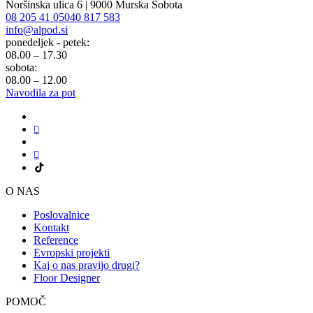
Noršinska ulica 6 | 9000 Murska Sobota
08 205 41 05
040 817 583
info@alpod.si
ponedeljek - petek:
08.00 – 17.30
sobota:
08.00 – 12.00
Navodila za pot
O NAS
Poslovalnice
Kontakt
Reference
Evropski projekti
Kaj o nas pravijo drugi?
Floor Designer
POMOČ