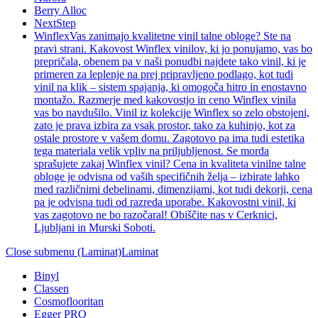
Berry Alloc
NextStep
Winflex
Vas zanimajo kvalitetne vinil talne obloge? Ste na
pravi strani. Kakovost Winflex vinilov, ki jo ponujamo, vas bo
prepričala, obenem pa v naši ponudbi najdete tako vinil, ki je
primeren za leplenje na prej pripravljeno podlago, kot tudi
vinil na klik – sistem spajanja, ki omogoča hitro in enostavno
montažo. Razmerje med kakovostjo in ceno Winflex vinila
vas bo navdušilo. Vinil iz kolekcije Winflex so zelo obstojeni,
zato je prava izbira za vsak prostor, tako za kuhinjo, kot za
ostale prostore v vašem domu. Zagotovo pa ima tudi estetika
tega materiala velik vpliv na priljubljenost. Se morda
sprašujete zakaj Winflex vinil? Cena in kvaliteta vinilne talne
obloge je odvisna od vaših specifičnih želja – izbirate lahko
med različnimi debelinami, dimenzijami, kot tudi dekorji, cena
pa je odvisna tudi od razreda uporabe. Kakovostni vinil, ki
vas zagotovo ne bo razočaral! Obiščite nas v Cerknici,
Ljubljani in Murski Soboti.
Close submenu (Laminat)
Laminat
Binyl
Classen
Cosmoflooritan
Egger PRO