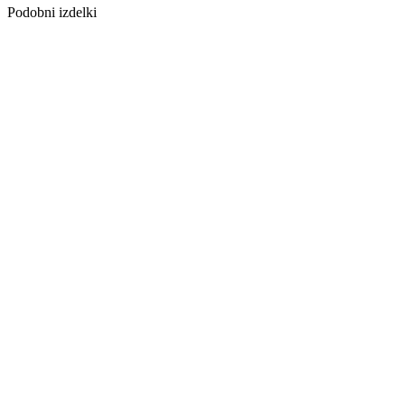
Podobni izdelki
Zadnji paketi
PROFIL ZAK
TRIO GRIP 8-
15 MM 270 CM
Z
PROFIL STOP
16x7 MM 270
CM SREBRN
Zadnji paketi