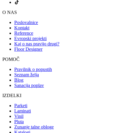
O NAS
Poslovalnice
Kontakt
Reference
Evropski projekti
Kaj o nas pravijo drugi?
Floor Designer
POMOČ
Pravilnik o popustih
Seznam želja
Blog
Sanacija poplav
IZDELKI
Parketi
Laminati
Vinil
Pluta
Zunanje talne obloge
Katalogi