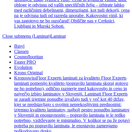
obloge je odvisna od vaših specifičnih želja – izbirate lahko
med različnimi debelinami, dimenzijami, kot tudi dekorji, cena
pa je odvisna tudi od razreda uporabe. Kakovostni vinil, ki
vas zagotovo ne bo razočaral! Obiščite nas v Cerknici,
Ljubljani in Murski Soboti.
Close submenu (Laminat)
Laminat
Binyl
Classen
Cosmoflooritan
Egger PRO
Evolution
Krono Original
Kronoswiss
Floor Experts laminati za kvaliteto Floor Experts
laminati pomenijo kvaliteto (popravilo laminata skoraj gotovo
ne bo potrebno), odlično razmerje med kakovostjo in ceno in
največjo izbiro laminatov v Sloveniji. Laminati Floor Experts
se zaradi izjemne ponudbe izvažajo tudi v več kot 40 držav,
kjer se predstavljajo s svojimi neprekosljivimi prednostmi:
izjemno kvaliteto laminatov, najbolj pestro ponudbo laminatov
v Sloveniji in enostavnostjo – popravilo laminata je le redko
potrebno, vzdrževanje je minimalno. V kolikor se pa že pojavi
potreba po popravilu laminata, le enostavno zamenjamo
poškodovano desko.