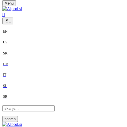
Menu
SL
EN
CS
SK
HR
IT
SL
SR
search