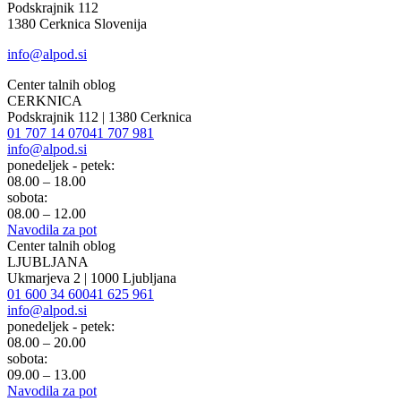
Podskrajnik 112
1380 Cerknica Slovenija
info@alpod.si
Center talnih oblog
CERKNICA
Podskrajnik 112 | 1380 Cerknica
01 707 14 07
041 707 981
info@alpod.si
ponedeljek - petek:
08.00 – 18.00
sobota:
08.00 – 12.00
Navodila za pot
Center talnih oblog
LJUBLJANA
Ukmarjeva 2 | 1000 Ljubljana
01 600 34 60
041 625 961
info@alpod.si
ponedeljek - petek:
08.00 – 20.00
sobota:
09.00 – 13.00
Navodila za pot