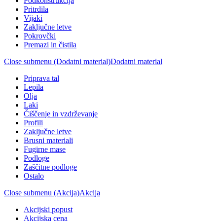
Podkonstrukcija
Pritrdila
Vijaki
Zaključne letve
Pokrovčki
Premazi in čistila
Close submenu (Dodatni material)
Dodatni material
Priprava tal
Lepila
Olja
Laki
Čiščenje in vzdrževanje
Profili
Zaključne letve
Brusni materiali
Fugirne mase
Podloge
Zaščitne podloge
Ostalo
Close submenu (Akcija)
Akcija
Akcijski popust
Akcijska cena