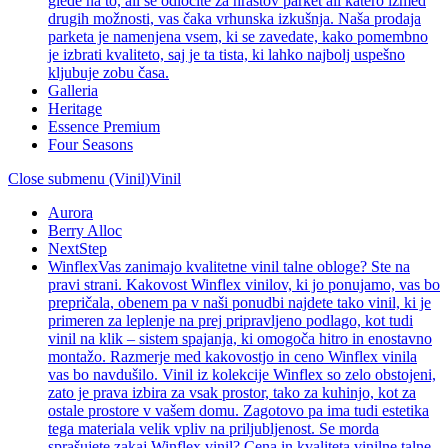
glede na to, ali se odločite za hrastov parket ali katero izmed
drugih možnosti, vas čaka vrhunska izkušnja. Naša prodaja
parketa je namenjena vsem, ki se zavedate, kako pomembno
je izbrati kvaliteto, saj je ta tista, ki lahko najbolj uspešno
kljubuje zobu časa.
Galleria
Heritage
Essence Premium
Four Seasons
Close submenu (Vinil)
Vinil
Aurora
Berry Alloc
NextStep
Winflex
Vas zanimajo kvalitetne vinil talne obloge? Ste na
pravi strani. Kakovost Winflex vinilov, ki jo ponujamo, vas bo
prepričala, obenem pa v naši ponudbi najdete tako vinil, ki je
primeren za leplenje na prej pripravljeno podlago, kot tudi
vinil na klik – sistem spajanja, ki omogoča hitro in enostavno
montažo. Razmerje med kakovostjo in ceno Winflex vinila
vas bo navdušilo. Vinil iz kolekcije Winflex so zelo obstojeni,
zato je prava izbira za vsak prostor, tako za kuhinjo, kot za
ostale prostore v vašem domu. Zagotovo pa ima tudi estetika
tega materiala velik vpliv na priljubljenost. Se morda
sprašujete zakaj Winflex vinil? Cena in kvaliteta vinilne talne