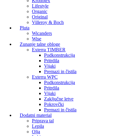
Kronotex
Lifestyle
Organic
Original
Villeroy & Boch
Pluta
Wicanders
Wise
Zunanje talne obloge
Exterra TIMBER
Podkonstrukcija
Pritrdila
Vijaki
Premazi in čistila
Exterra WPC
Podkonstrukcija
Pritrdila
Vijaki
Zaključne letve
Pokrovčki
Premazi in čistila
Dodatni material
Priprava tal
Lepila
Olja