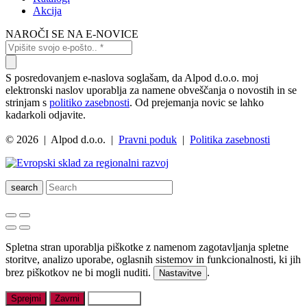
Akcija
NAROČI SE NA E-NOVICE
S posredovanjem e-naslova soglašam, da Alpod d.o.o. moj
elektronski naslov uporablja za namene obveščanja o novostih in se
strinjam s
politiko zasebnosti
. Od prejemanja novic se lahko
kadarkoli odjavite.
© 2026 | Alpod d.o.o. |
Pravni poduk
|
Politika zasebnosti
search
Spletna stran uporablja piškotke z namenom zagotavljanja spletne
storitve, analizo uporabe, oglasnih sistemov in funkcionalnosti, ki jih
brez piškotkov ne bi mogli nuditi.
.
Nastavitve
Sprejmi
Zavrni
Nastavitve