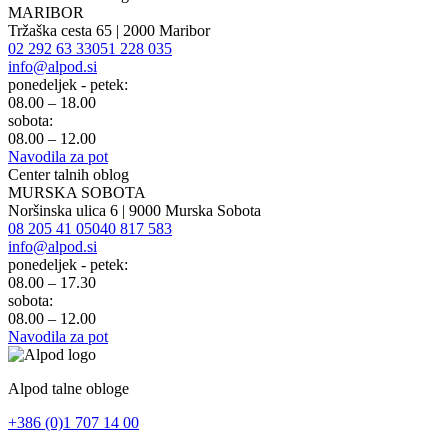
MARIBOR
Tržaška cesta 65 | 2000 Maribor
02 292 63 33
051 228 035
info@alpod.si
ponedeljek - petek:
08.00 – 18.00
sobota:
08.00 – 12.00
Navodila za pot
Center talnih oblog
MURSKA SOBOTA
Noršinska ulica 6 | 9000 Murska Sobota
08 205 41 05
040 817 583
info@alpod.si
ponedeljek - petek:
08.00 – 17.30
sobota:
08.00 – 12.00
Navodila za pot
Alpod talne obloge
+386 (0)1 707 14 00