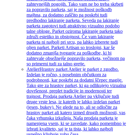
zahtevnejših pogojih. Tako vam ne bo treba skrbeti
za popravilo parketa, saj je možnost poškodb
majhna, za dodatno zaščito pa poskrbi tudi
predhodno lakiranje parketa. Seveda pa lakiranje
parketa zagotovi tudi atraktivno vizualno podobo
talne obloge. Parket oziroma lakiranje parketa tako
združi estetiko in obstojnost. Če vam lakiranje
parketa ni najbolj pri srcu, pa lahko izberete tudi
oljen parket. Parketi Artisan so troslojni, kar še
dodatno zmanjša tveganje za poškodbe, ki bi
zahtevale obsežnejše popravilo parketa, večinom pa
so primerni tudi za talno gretje.
Atelier
Hrastov parket Atelier je parket z zgodbo.
Izdelan je ročno, s posebnim občutkom za
podrobnosti, kar poskrbi za dodatni ščepec magije.
Tako gre za hrastov parket, ki ga odlikujejo vizualna
dovršenost, preplet tradicije in modernosti ter
trajnost. Prodaja parketa Atelier pa vključuje tudi
druge vrste lesa, iz katerih je lahko izdelan parket
(jesen, bukev). Ne glede na to, ali se odločite za
hrastov parket ali katero izmed drugih možnosti, vas
čaka vrhunska izkušnja. Naša prodaja parketa je
namenjena vsem, ki se zavedate, kako pomembno je
izbrati kvaliteto, saj je ta tista, ki lahko najbolj
uspešno kljubuje zobu časa.