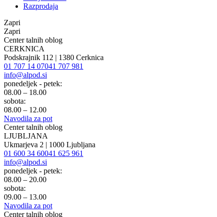
Razprodaja
Zapri
Zapri
Center talnih oblog
CERKNICA
Podskrajnik 112 | 1380 Cerknica
01 707 14 07
041 707 981
info@alpod.si
ponedeljek - petek:
08.00 – 18.00
sobota:
08.00 – 12.00
Navodila za pot
Center talnih oblog
LJUBLJANA
Ukmarjeva 2 | 1000 Ljubljana
01 600 34 60
041 625 961
info@alpod.si
ponedeljek - petek:
08.00 – 20.00
sobota:
09.00 – 13.00
Navodila za pot
Center talnih oblog