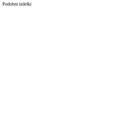
Podobni izdelki
PROFIL STOP
V=3 MM 270
CM SREBRN
PROFIL
ZAKLJUČNI
AL16X2 ALU
SILVER EV1
AD VINYL