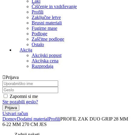
Laki
Čiščenje in vzdrževanje
Profili
Zaključne letve
Brusni materiali
Fugirne mase
Podloge
Zaščitne podloge
Ostalo
Akcija
Akcijski popust
Akcijska cena
Razprodaja
Prijava
Zapomni si me
Ste pozabili geslo?
Ustvari račun
Domov
Dodatni material
Profili
PROFIL ZAK DUO GRIP 28 MM
6-22 MM 270 CM JES
Zadnji paketi