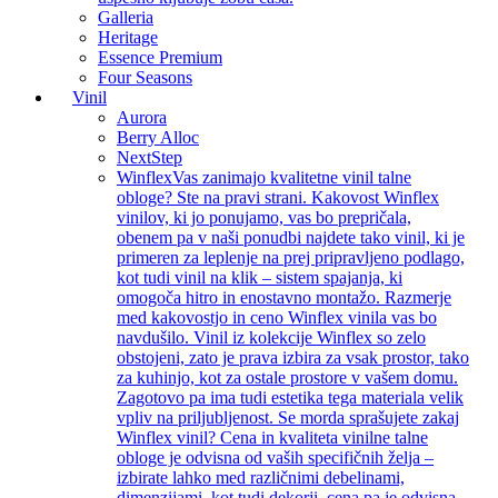
Galleria
Heritage
Essence Premium
Four Seasons
Vinil
Aurora
Berry Alloc
NextStep
Winflex
Vas zanimajo kvalitetne vinil talne
obloge? Ste na pravi strani. Kakovost Winflex
vinilov, ki jo ponujamo, vas bo prepričala,
obenem pa v naši ponudbi najdete tako vinil, ki je
primeren za leplenje na prej pripravljeno podlago,
kot tudi vinil na klik – sistem spajanja, ki
omogoča hitro in enostavno montažo. Razmerje
med kakovostjo in ceno Winflex vinila vas bo
navdušilo. Vinil iz kolekcije Winflex so zelo
obstojeni, zato je prava izbira za vsak prostor, tako
za kuhinjo, kot za ostale prostore v vašem domu.
Zagotovo pa ima tudi estetika tega materiala velik
vpliv na priljubljenost. Se morda sprašujete zakaj
Winflex vinil? Cena in kvaliteta vinilne talne
obloge je odvisna od vaših specifičnih želja –
izbirate lahko med različnimi debelinami,
dimenzijami, kot tudi dekorji, cena pa je odvisna