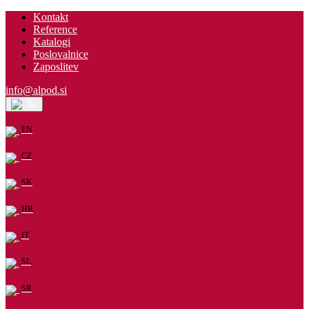
Kontakt
Reference
Katalogi
Poslovalnice
Zaposlitev
info@alpod.si
SL
EN
CZ
SK
HR
IT
SL
SR