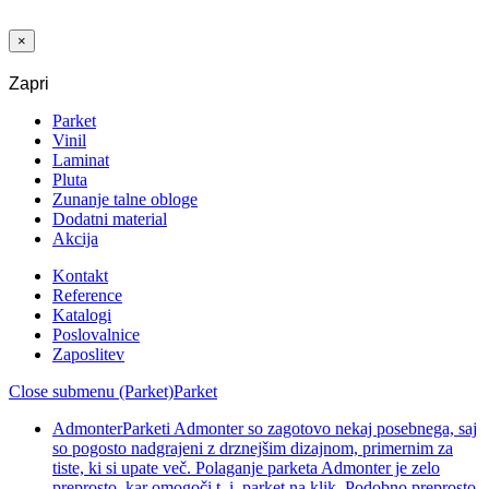
P
×
Zapri
Parket
Vinil
Laminat
Pluta
Zunanje talne obloge
Dodatni material
Akcija
Kontakt
Reference
Katalogi
Poslovalnice
Zaposlitev
Close submenu (Parket)
Parket
Admonter
Parketi Admonter so zagotovo nekaj posebnega, saj
so pogosto nadgrajeni z drznejšim dizajnom, primernim za
tiste, ki si upate več. Polaganje parketa Admonter je zelo
preprosto, kar omogoči t. i. parket na klik. Podobno preprosto