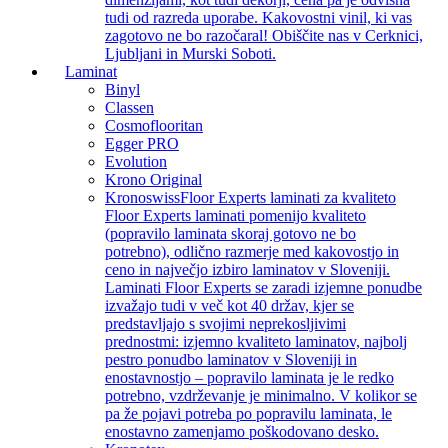
tudi od razreda uporabe. Kakovostni vinil, ki vas
zagotovo ne bo razočaral! Obiščite nas v Cerknici,
Ljubljani in Murski Soboti.
Laminat
Binyl
Classen
Cosmoflooritan
Egger PRO
Evolution
Krono Original
Kronoswiss
Floor Experts laminati za kvaliteto
Floor Experts laminati pomenijo kvaliteto
(popravilo laminata skoraj gotovo ne bo
potrebno), odlično razmerje med kakovostjo in
ceno in največjo izbiro laminatov v Sloveniji.
Laminati Floor Experts se zaradi izjemne ponudbe
izvažajo tudi v več kot 40 držav, kjer se
predstavljajo s svojimi neprekosljivimi
prednostmi: izjemno kvaliteto laminatov, najbolj
pestro ponudbo laminatov v Sloveniji in
enostavnostjo – popravilo laminata je le redko
potrebno, vzdrževanje je minimalno. V kolikor se
pa že pojavi potreba po popravilu laminata, le
enostavno zamenjamo poškodovano desko.