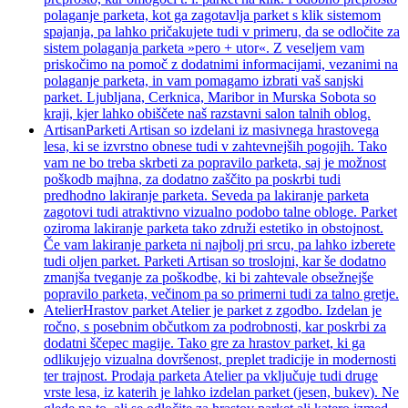
polaganje parketa, kot ga zagotavlja parket s klik sistemom
spajanja, pa lahko pričakujete tudi v primeru, da se odločite za
sistem polaganja parketa »pero + utor«. Z veseljem vam
priskočimo na pomoč z dodatnimi informacijami, vezanimi na
polaganje parketa, in vam pomagamo izbrati vaš sanjski
parket. Ljubljana, Cerknica, Maribor in Murska Sobota so
kraji, kjer lahko obiščete naš razstavni salon talnih oblog.
Artisan
Parketi Artisan so izdelani iz masivnega hrastovega
lesa, ki se izvrstno obnese tudi v zahtevnejših pogojih. Tako
vam ne bo treba skrbeti za popravilo parketa, saj je možnost
poškodb majhna, za dodatno zaščito pa poskrbi tudi
predhodno lakiranje parketa. Seveda pa lakiranje parketa
zagotovi tudi atraktivno vizualno podobo talne obloge. Parket
oziroma lakiranje parketa tako združi estetiko in obstojnost.
Če vam lakiranje parketa ni najbolj pri srcu, pa lahko izberete
tudi oljen parket. Parketi Artisan so troslojni, kar še dodatno
zmanjša tveganje za poškodbe, ki bi zahtevale obsežnejše
popravilo parketa, večinom pa so primerni tudi za talno gretje.
Atelier
Hrastov parket Atelier je parket z zgodbo. Izdelan je
ročno, s posebnim občutkom za podrobnosti, kar poskrbi za
dodatni ščepec magije. Tako gre za hrastov parket, ki ga
odlikujejo vizualna dovršenost, preplet tradicije in modernosti
ter trajnost. Prodaja parketa Atelier pa vključuje tudi druge
vrste lesa, iz katerih je lahko izdelan parket (jesen, bukev). Ne