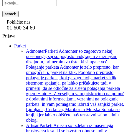
search
Pokličite nas
01 600 34 60
Prijava
Parket
Admonter
Parketi Admonter so zagotovo nekaj
posebnega, saj so pogosto nadgrajeni z drznejšim
dizajnom, primernim za tiste, ki si upate več.
Polaganje parketa Admonter je zelo preprosto, kar
omogoči t. i. parket na klik. Podobno preprosto
polaganje parketa, kot ga zagotavlja parket s klik
sistemom spajanja, pa lahko pričakujete tudi v
primeru, da se odločite za sistem polaganja parketa
»pero + utor«. Z veseljem vam priskočimo na pomoč
z dodatnimi informacijami, vezanimi na polaganje
parketa, in vam pomagamo izbrati vaš sanjski parket.
Ljubljana, Cerknica, Maribor in Murska Sobota so
kraji, kjer lahko obiščete naš razstavni salon talnih
oblog.
Artisan
Parketi Artisan so izdelani iz masivnega
hrastovega lesa, ki se izvrstno obnese tudi v