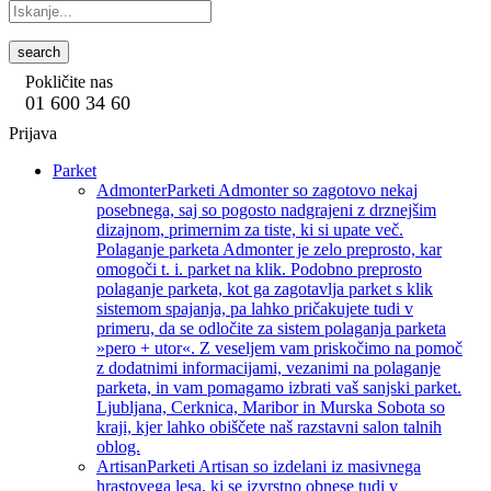
search
Pokličite nas
01 600 34 60
Prijava
Parket
Admonter
Parketi Admonter so zagotovo nekaj
posebnega, saj so pogosto nadgrajeni z drznejšim
dizajnom, primernim za tiste, ki si upate več.
Polaganje parketa Admonter je zelo preprosto, kar
omogoči t. i. parket na klik. Podobno preprosto
polaganje parketa, kot ga zagotavlja parket s klik
sistemom spajanja, pa lahko pričakujete tudi v
primeru, da se odločite za sistem polaganja parketa
»pero + utor«. Z veseljem vam priskočimo na pomoč
z dodatnimi informacijami, vezanimi na polaganje
parketa, in vam pomagamo izbrati vaš sanjski parket.
Ljubljana, Cerknica, Maribor in Murska Sobota so
kraji, kjer lahko obiščete naš razstavni salon talnih
oblog.
Artisan
Parketi Artisan so izdelani iz masivnega
hrastovega lesa, ki se izvrstno obnese tudi v