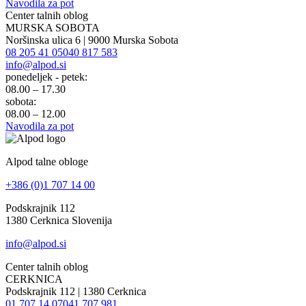
Navodila za pot
Center talnih oblog
MURSKA SOBOTA
Noršinska ulica 6 | 9000 Murska Sobota
08 205 41 05
040 817 583
info@alpod.si
ponedeljek - petek:
08.00 – 17.30
sobota:
08.00 – 12.00
Navodila za pot
Alpod talne obloge
+386 (0)1 707 14 00
Podskrajnik 112
1380 Cerknica Slovenija
info@alpod.si
Center talnih oblog
CERKNICA
Podskrajnik 112 | 1380 Cerknica
01 707 14 07
041 707 981