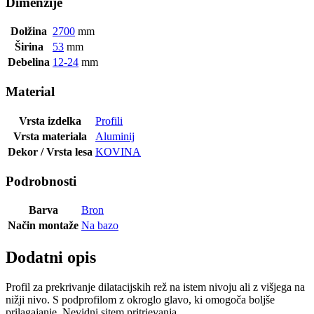
Dimenzije
Dolžina
2700
mm
Širina
53
mm
Debelina
12-24
mm
Material
Vrsta izdelka
Profili
Vrsta materiala
Aluminij
Dekor / Vrsta lesa
KOVINA
Podrobnosti
Barva
Bron
Način montaže
Na bazo
Dodatni opis
Profil za prekrivanje dilatacijskih rež na istem nivoju ali z višjega na
nižji nivo. S podprofilom z okroglo glavo, ki omogoča boljše
prilagajanje. Nevidni sitem pritrjevanja.