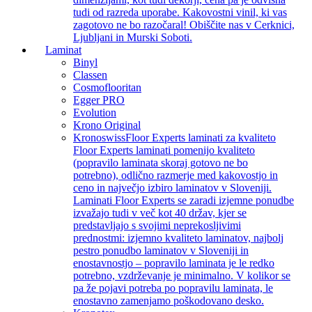
tudi od razreda uporabe. Kakovostni vinil, ki vas
zagotovo ne bo razočaral! Obiščite nas v Cerknici,
Ljubljani in Murski Soboti.
Laminat
Binyl
Classen
Cosmoflooritan
Egger PRO
Evolution
Krono Original
Kronoswiss
Floor Experts laminati za kvaliteto
Floor Experts laminati pomenijo kvaliteto
(popravilo laminata skoraj gotovo ne bo
potrebno), odlično razmerje med kakovostjo in
ceno in največjo izbiro laminatov v Sloveniji.
Laminati Floor Experts se zaradi izjemne ponudbe
izvažajo tudi v več kot 40 držav, kjer se
predstavljajo s svojimi neprekosljivimi
prednostmi: izjemno kvaliteto laminatov, najbolj
pestro ponudbo laminatov v Sloveniji in
enostavnostjo – popravilo laminata je le redko
potrebno, vzdrževanje je minimalno. V kolikor se
pa že pojavi potreba po popravilu laminata, le
enostavno zamenjamo poškodovano desko.