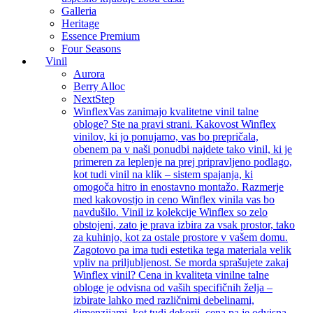
Galleria
Heritage
Essence Premium
Four Seasons
Vinil
Aurora
Berry Alloc
NextStep
Winflex
Vas zanimajo kvalitetne vinil talne
obloge? Ste na pravi strani. Kakovost Winflex
vinilov, ki jo ponujamo, vas bo prepričala,
obenem pa v naši ponudbi najdete tako vinil, ki je
primeren za leplenje na prej pripravljeno podlago,
kot tudi vinil na klik – sistem spajanja, ki
omogoča hitro in enostavno montažo. Razmerje
med kakovostjo in ceno Winflex vinila vas bo
navdušilo. Vinil iz kolekcije Winflex so zelo
obstojeni, zato je prava izbira za vsak prostor, tako
za kuhinjo, kot za ostale prostore v vašem domu.
Zagotovo pa ima tudi estetika tega materiala velik
vpliv na priljubljenost. Se morda sprašujete zakaj
Winflex vinil? Cena in kvaliteta vinilne talne
obloge je odvisna od vaših specifičnih želja –
izbirate lahko med različnimi debelinami,
dimenzijami, kot tudi dekorji, cena pa je odvisna