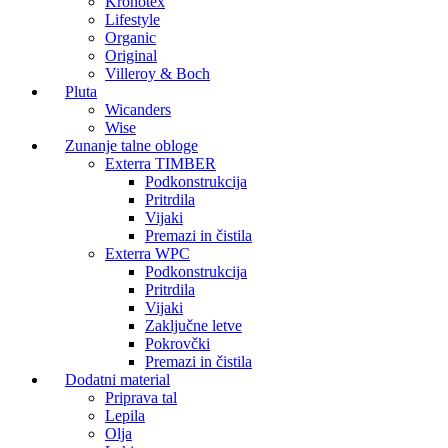
Kronotex
Lifestyle
Organic
Original
Villeroy & Boch
Pluta
Wicanders
Wise
Zunanje talne obloge
Exterra TIMBER
Podkonstrukcija
Pritrdila
Vijaki
Premazi in čistila
Exterra WPC
Podkonstrukcija
Pritrdila
Vijaki
Zaključne letve
Pokrovčki
Premazi in čistila
Dodatni material
Priprava tal
Lepila
Olja