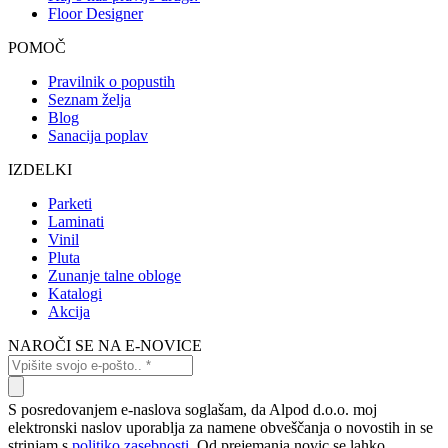
Floor Designer
POMOČ
Pravilnik o popustih
Seznam želja
Blog
Sanacija poplav
IZDELKI
Parketi
Laminati
Vinil
Pluta
Zunanje talne obloge
Katalogi
Akcija
NAROČI SE NA E-NOVICE
S posredovanjem e-naslova soglašam, da Alpod d.o.o. moj
elektronski naslov uporablja za namene obveščanja o novostih in se
strinjam s
politiko zasebnosti
. Od prejemanja novic se lahko