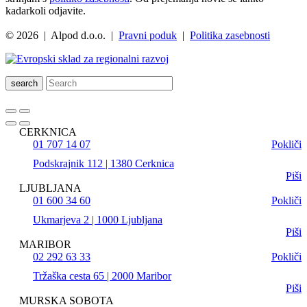
kadarkoli odjavite.
© 2026 | Alpod d.o.o. |
Pravni poduk
|
Politika zasebnosti
search
CERKNICA
01 707 14 07
Pokliči
Podskrajnik 112 | 1380 Cerknica
Piši
LJUBLJANA
01 600 34 60
Pokliči
Ukmarjeva 2 | 1000 Ljubljana
Piši
MARIBOR
02 292 63 33
Pokliči
Tržaška cesta 65 | 2000 Maribor
Piši
MURSKA SOBOTA