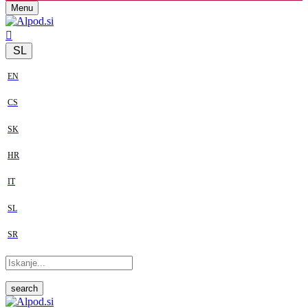
Menu
SL
EN
CS
SK
HR
IT
SL
SR
search