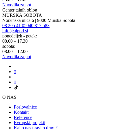
Navodila za pot
Center talnih oblog
MURSKA SOBOTA
Noršinska ulica 6 | 9000 Murska Sobota
08 205 41 05
040 817 583
info@alpod.si
ponedeljek - petek:
08.00 – 17.30
sobota:
08.00 – 12.00
Navodila za pot
O NAS
Poslovalnice
Kontakt
Reference
Evropski projekti
Kaj o nas pravijo drugi?