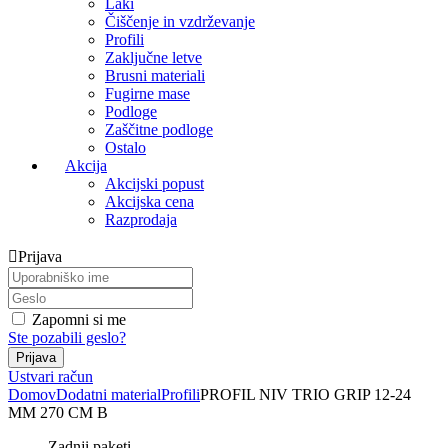
Laki
Čiščenje in vzdrževanje
Profili
Zaključne letve
Brusni materiali
Fugirne mase
Podloge
Zaščitne podloge
Ostalo
Akcija
Akcijski popust
Akcijska cena
Razprodaja
Prijava
Zapomni si me
Ste pozabili geslo?
Ustvari račun
Domov
Dodatni material
Profili
PROFIL NIV TRIO GRIP 12-24
MM 270 CM B
Zadnji paketi