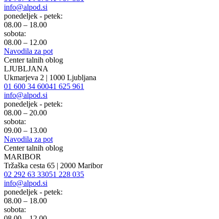
info@alpod.si
ponedeljek - petek:
08.00 – 18.00
sobota:
08.00 – 12.00
Navodila za pot
Center talnih oblog
LJUBLJANA
Ukmarjeva 2 | 1000 Ljubljana
01 600 34 60
041 625 961
info@alpod.si
ponedeljek - petek:
08.00 – 20.00
sobota:
09.00 – 13.00
Navodila za pot
Center talnih oblog
MARIBOR
Tržaška cesta 65 | 2000 Maribor
02 292 63 33
051 228 035
info@alpod.si
ponedeljek - petek:
08.00 – 18.00
sobota:
08.00 – 12.00