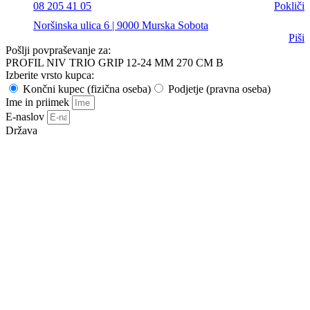
08 205 41 05
Pokliči
Noršinska ulica 6 | 9000 Murska Sobota
Piši
Pošlji povpraševanje za:
PROFIL NIV TRIO GRIP 12-24 MM 270 CM B
Izberite vrsto kupca:
Končni kupec (fizična oseba)
Podjetje (pravna oseba)
Ime in priimek
E-naslov
Država