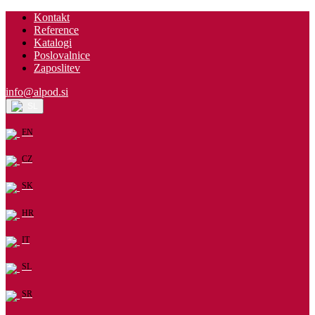
Kontakt
Reference
Katalogi
Poslovalnice
Zaposlitev
info@alpod.si
SL
EN
CZ
SK
HR
IT
SL
SR