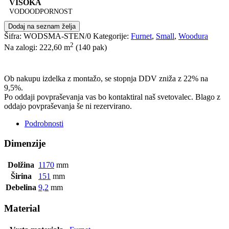
VISOKA
VODOODPORNOST
Dodaj na seznam želja
Šifra:
WODSMA-STEN/0
Kategorije:
Furnet
,
Small
,
Woodura
2
Na zalogi: 222,60
m
(140 pak)
POŠLJI POVPRAŠEVANJE
Ob nakupu izdelka z montažo, se stopnja DDV zniža z 22% na
9,5%.
Po oddaji povpraševanja vas bo kontaktiral naš svetovalec. Blago z
oddajo povpraševanja še ni rezervirano.
Podrobnosti
Dimenzije
Dolžina
1170
mm
Širina
151
mm
Debelina
9,2
mm
Material