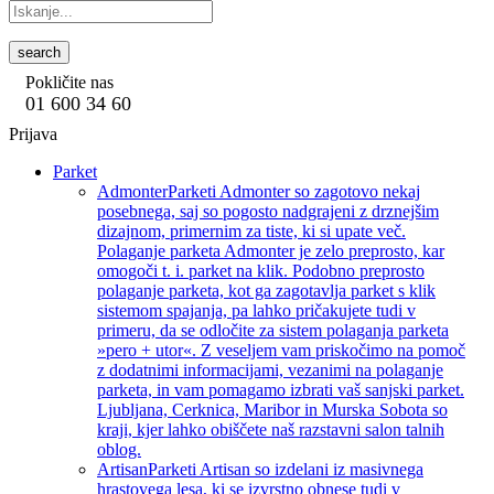
search
Pokličite nas
01 600 34 60
Prijava
Parket
Admonter
Parketi Admonter so zagotovo nekaj
posebnega, saj so pogosto nadgrajeni z drznejšim
dizajnom, primernim za tiste, ki si upate več.
Polaganje parketa Admonter je zelo preprosto, kar
omogoči t. i. parket na klik. Podobno preprosto
polaganje parketa, kot ga zagotavlja parket s klik
sistemom spajanja, pa lahko pričakujete tudi v
primeru, da se odločite za sistem polaganja parketa
»pero + utor«. Z veseljem vam priskočimo na pomoč
z dodatnimi informacijami, vezanimi na polaganje
parketa, in vam pomagamo izbrati vaš sanjski parket.
Ljubljana, Cerknica, Maribor in Murska Sobota so
kraji, kjer lahko obiščete naš razstavni salon talnih
oblog.
Artisan
Parketi Artisan so izdelani iz masivnega
hrastovega lesa, ki se izvrstno obnese tudi v