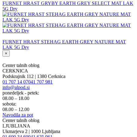
FURNET HRAST GRYBY EARTH GREY SELECT MAT LAK
5G Dry
FURNET HRAST STEHAG EARTH GREY NATURE MAT
LAK 5G Dry
×
Center talnih oblog
CERKNICA
Podskrajnik 112 | 1380 Cerknica
01 707 14 07
041 707 981
info@alpod.si
ponedeljek - petek:
08.00 – 18.00
sobota:
08.00 – 12.00
Navodila za pot
Center talnih oblog
LJUBLJANA
Ukmarjeva 2 | 1000 Ljubljana
01 600 34 60
041 625 961