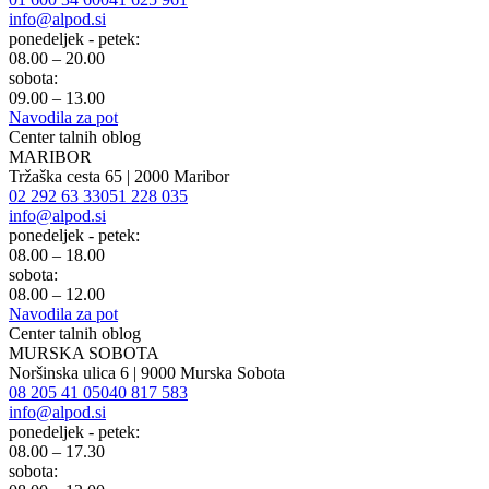
info@alpod.si
ponedeljek - petek:
08.00 – 20.00
sobota:
09.00 – 13.00
Navodila za pot
Center talnih oblog
MARIBOR
Tržaška cesta 65 | 2000 Maribor
02 292 63 33
051 228 035
info@alpod.si
ponedeljek - petek:
08.00 – 18.00
sobota:
08.00 – 12.00
Navodila za pot
Center talnih oblog
MURSKA SOBOTA
Noršinska ulica 6 | 9000 Murska Sobota
08 205 41 05
040 817 583
info@alpod.si
ponedeljek - petek:
08.00 – 17.30
sobota: