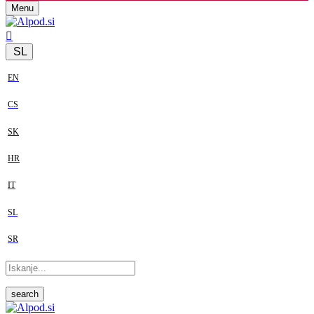
Menu
SL
EN
CS
SK
HR
IT
SL
SR
search