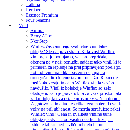
Galleria
Heritage
Essence Premium
Four Seasons
Vinil
Aurora
Berry Alloc
NextStep
Winflex
Vas zanimajo kvalitetne vinil talne
obloge? Ste na pravi strani. Kakovost Winflex
vinilov, ki jo ponujamo, vas bo prepričala,
obenem pa v naši ponudbi najdete tako vinil, ki je
primeren za leplenje na prej pripravljeno podlago,
kot tudi vinil na klik – sistem spajanja, ki
omogoča hitro in enostavno montažo. Razmerje
med kakovostjo in ceno Winflex vinila vas bo
navdušilo. Vinil iz kolekcije Winflex so zelo
obstojeni, zato je prava izbira za vsak prostor, tako
za kuhinjo, kot za ostale prostore v vašem domu.
Zagotovo pa ima tudi estetika tega materiala velik
vpliv na priljubljenost. Se morda sprašujete zakaj
Winflex vinil? Cena in kvaliteta vinilne talne
obloge je odvisna od vaših specifičnih želja –
izbirate lahko med različnimi debelinami,
dimenzijami, kot tudi dekorji, cena pa je odvisna