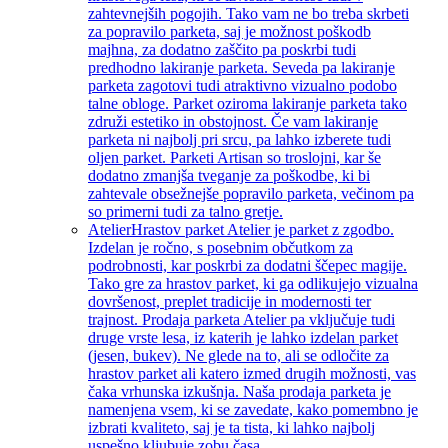
zahtevnejših pogojih. Tako vam ne bo treba skrbeti
za popravilo parketa, saj je možnost poškodb
majhna, za dodatno zaščito pa poskrbi tudi
predhodno lakiranje parketa. Seveda pa lakiranje
parketa zagotovi tudi atraktivno vizualno podobo
talne obloge. Parket oziroma lakiranje parketa tako
združi estetiko in obstojnost. Če vam lakiranje
parketa ni najbolj pri srcu, pa lahko izberete tudi
oljen parket. Parketi Artisan so troslojni, kar še
dodatno zmanjša tveganje za poškodbe, ki bi
zahtevale obsežnejše popravilo parketa, večinom pa
so primerni tudi za talno gretje.
Atelier
Hrastov parket Atelier je parket z zgodbo.
Izdelan je ročno, s posebnim občutkom za
podrobnosti, kar poskrbi za dodatni ščepec magije.
Tako gre za hrastov parket, ki ga odlikujejo vizualna
dovršenost, preplet tradicije in modernosti ter
trajnost. Prodaja parketa Atelier pa vključuje tudi
druge vrste lesa, iz katerih je lahko izdelan parket
(jesen, bukev). Ne glede na to, ali se odločite za
hrastov parket ali katero izmed drugih možnosti, vas
čaka vrhunska izkušnja. Naša prodaja parketa je
namenjena vsem, ki se zavedate, kako pomembno je
izbrati kvaliteto, saj je ta tista, ki lahko najbolj
uspešno kljubuje zobu časa.