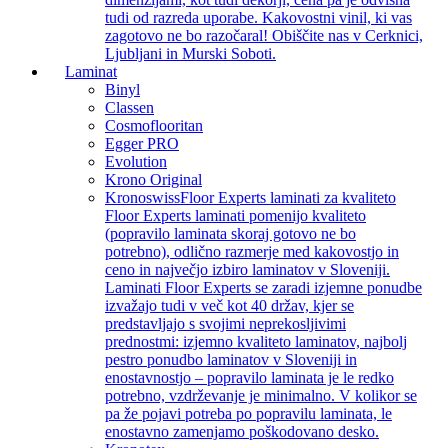
tudi od razreda uporabe. Kakovostni vinil, ki vas
zagotovo ne bo razočaral! Obiščite nas v Cerknici,
Ljubljani in Murski Soboti.
Laminat
Binyl
Classen
Cosmoflooritan
Egger PRO
Evolution
Krono Original
Kronoswiss
Floor Experts laminati za kvaliteto
Floor Experts laminati pomenijo kvaliteto
(popravilo laminata skoraj gotovo ne bo
potrebno), odlično razmerje med kakovostjo in
ceno in največjo izbiro laminatov v Sloveniji.
Laminati Floor Experts se zaradi izjemne ponudbe
izvažajo tudi v več kot 40 držav, kjer se
predstavljajo s svojimi neprekosljivimi
prednostmi: izjemno kvaliteto laminatov, najbolj
pestro ponudbo laminatov v Sloveniji in
enostavnostjo – popravilo laminata je le redko
potrebno, vzdrževanje je minimalno. V kolikor se
pa že pojavi potreba po popravilu laminata, le
enostavno zamenjamo poškodovano desko.