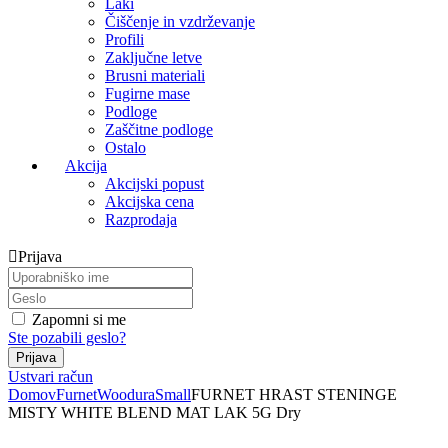
Laki
Čiščenje in vzdrževanje
Profili
Zaključne letve
Brusni materiali
Fugirne mase
Podloge
Zaščitne podloge
Ostalo
Akcija
Akcijski popust
Akcijska cena
Razprodaja
Prijava
Zapomni si me
Ste pozabili geslo?
Ustvari račun
Domov
Furnet
Woodura
Small
FURNET HRAST STENINGE
MISTY WHITE BLEND MAT LAK 5G Dry