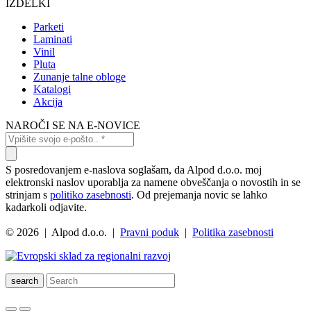
IZDELKI
Parketi
Laminati
Vinil
Pluta
Zunanje talne obloge
Katalogi
Akcija
NAROČI SE NA E-NOVICE
S posredovanjem e-naslova soglašam, da Alpod d.o.o. moj
elektronski naslov uporablja za namene obveščanja o novostih in se
strinjam s
politiko zasebnosti
. Od prejemanja novic se lahko
kadarkoli odjavite.
© 2026 | Alpod d.o.o. |
Pravni poduk
|
Politika zasebnosti
search