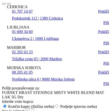
CERKNICA
01 707 14 07
Pokliči
Podskrajnik 112 | 1380 Cerknica
Piši
LJUBLJANA
01 600 34 60
Pokliči
Ukmarjeva 2 | 1000 Ljubljana
Piši
MARIBOR
02 292 63 33
Pokliči
Tržaška cesta 65 | 2000 Maribor
Piši
MURSKA SOBOTA
08 205 41 05
Pokliči
Noršinska ulica 6 | 9000 Murska Sobota
Piši
Pošlji povpraševanje za:
FURNET HRAST STENINGE MISTY WHITE BLEND MAT
LAK 5G Dry
Izberite vrsto kupca:
Končni kupec (fizična oseba)
Podjetje (pravna oseba)