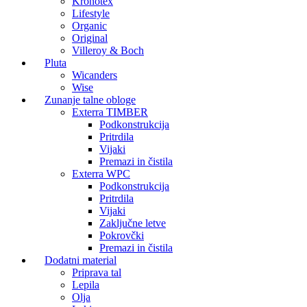
Kronotex
Lifestyle
Organic
Original
Villeroy & Boch
Pluta
Wicanders
Wise
Zunanje talne obloge
Exterra TIMBER
Podkonstrukcija
Pritrdila
Vijaki
Premazi in čistila
Exterra WPC
Podkonstrukcija
Pritrdila
Vijaki
Zaključne letve
Pokrovčki
Premazi in čistila
Dodatni material
Priprava tal
Lepila
Olja