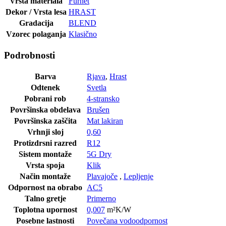
Vrsta materiala
Furnet
Dekor / Vrsta lesa
HRAST
Gradacija
BLEND
Vzorec polaganja
Klasično
Podrobnosti
Barva
Rjava
,
Hrast
Odtenek
Svetla
Pobrani rob
4-stransko
Površinska obdelava
Brušen
Površinska zaščita
Mat lakiran
Vrhnji sloj
0,60
Protizdrsni razred
R12
Sistem montaže
5G Dry
Vrsta spoja
Klik
Način montaže
Plavajoče
,
Lepljenje
Odpornost na obrabo
AC5
Talno gretje
Primerno
Toplotna upornost
0,007
m²K/W
Posebne lastnosti
Povečana vodoodpornost