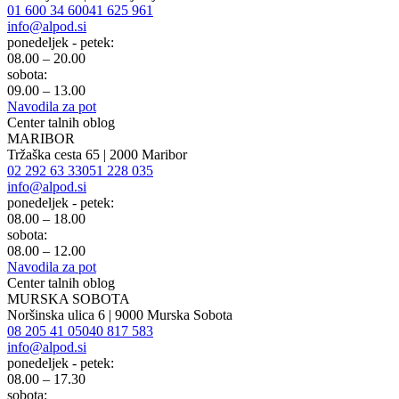
01 600 34 60
041 625 961
info@alpod.si
ponedeljek - petek:
08.00 – 20.00
sobota:
09.00 – 13.00
Navodila za pot
Center talnih oblog
MARIBOR
Tržaška cesta 65 | 2000 Maribor
02 292 63 33
051 228 035
info@alpod.si
ponedeljek - petek:
08.00 – 18.00
sobota:
08.00 – 12.00
Navodila za pot
Center talnih oblog
MURSKA SOBOTA
Noršinska ulica 6 | 9000 Murska Sobota
08 205 41 05
040 817 583
info@alpod.si
ponedeljek - petek:
08.00 – 17.30
sobota: