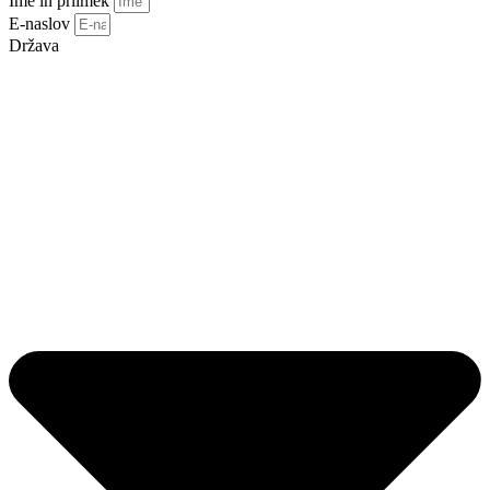
Ime in priimek
E-naslov
Država