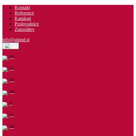
Kontakt
Reference
Katalogi
Poslovalnice
Zaposlitev
info@alpod.si
SL
EN
CZ
SK
HR
IT
SL
SR