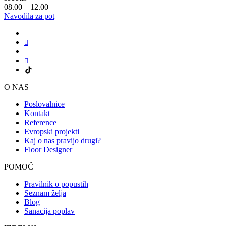
08.00 – 12.00
Navodila za pot
O NAS
Poslovalnice
Kontakt
Reference
Evropski projekti
Kaj o nas pravijo drugi?
Floor Designer
POMOČ
Pravilnik o popustih
Seznam želja
Blog
Sanacija poplav