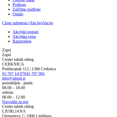
Podloge
Zaščitne podloge
Ostalo
Close submenu (Akcija)
Akcija
Akcijski popust
Akcijska cena
Razprodaja
Zapri
Zapri
Center talnih oblog
CERKNICA
Podskrajnik 112 | 1380 Cerknica
01 707 14 07
041 707 981
info@alpod.si
ponedeljek - petek:
08.00 – 18.00
sobota:
08.00 – 12.00
Navodila za pot
Center talnih oblog
LJUBLJANA
Ukmarjeva 2 | 1000 Ljubljana