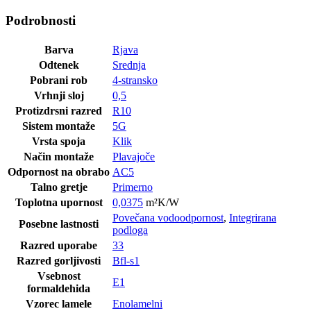
Podrobnosti
Barva
Rjava
Odtenek
Srednja
Pobrani rob
4-stransko
Vrhnji sloj
0,5
Protizdrsni razred
R10
Sistem montaže
5G
Vrsta spoja
Klik
Način montaže
Plavajoče
Odpornost na obrabo
AC5
Talno gretje
Primerno
Toplotna upornost
0,0375
m²K/W
Povečana vodoodpornost
,
Integrirana
Posebne lastnosti
podloga
Razred uporabe
33
Razred gorljivosti
Bfl-s1
Vsebnost
E1
formaldehida
Vzorec lamele
Enolamelni