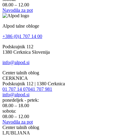
08.00 – 12.00
Navodila za pot
Alpod talne obloge
+386 (0)1 707 14 00
Podskrajnik 112
1380 Cerknica Slovenija
info@alpod.si
Center talnih oblog
CERKNICA
Podskrajnik 112 | 1380 Cerknica
01 707 14 07
041 707 981
info@alpod.si
ponedeljek - petek:
08.00 – 18.00
sobota:
08.00 – 12.00
Navodila za pot
Center talnih oblog
LJUBLJANA