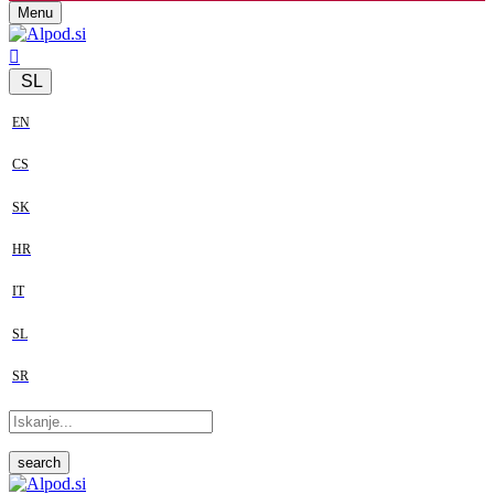
Menu
SL
EN
CS
SK
HR
IT
SL
SR
search