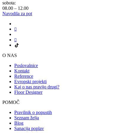
sobota:
08.00 – 12.00
Navodila za pot
O NAS
Poslovalnice
Kontakt
Reference
Evropski projekti
Kaj o nas pravijo drugi?
Floor Designer
POMOČ
Pravilnik o popustih
Seznam želja
Blog
Sanacija poplav