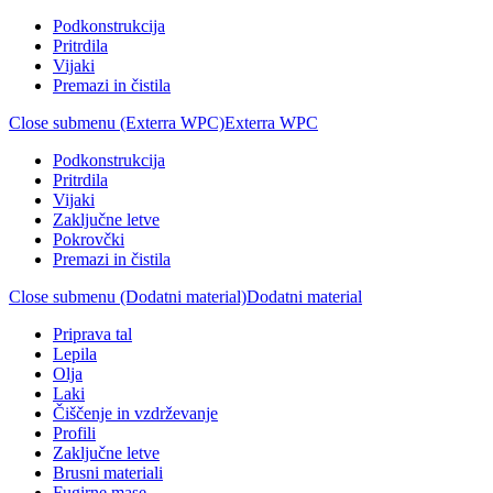
Podkonstrukcija
Pritrdila
Vijaki
Premazi in čistila
Close submenu (Exterra WPC)
Exterra WPC
Podkonstrukcija
Pritrdila
Vijaki
Zaključne letve
Pokrovčki
Premazi in čistila
Close submenu (Dodatni material)
Dodatni material
Priprava tal
Lepila
Olja
Laki
Čiščenje in vzdrževanje
Profili
Zaključne letve
Brusni materiali
Fugirne mase