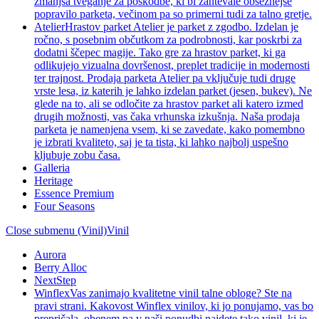
zmanjša tveganje za poškodbe, ki bi zahtevale obsežnejše
popravilo parketa, večinom pa so primerni tudi za talno gretje.
Atelier
Hrastov parket Atelier je parket z zgodbo. Izdelan je
ročno, s posebnim občutkom za podrobnosti, kar poskrbi za
dodatni ščepec magije. Tako gre za hrastov parket, ki ga
odlikujejo vizualna dovršenost, preplet tradicije in modernosti
ter trajnost. Prodaja parketa Atelier pa vključuje tudi druge
vrste lesa, iz katerih je lahko izdelan parket (jesen, bukev). Ne
glede na to, ali se odločite za hrastov parket ali katero izmed
drugih možnosti, vas čaka vrhunska izkušnja. Naša prodaja
parketa je namenjena vsem, ki se zavedate, kako pomembno
je izbrati kvaliteto, saj je ta tista, ki lahko najbolj uspešno
kljubuje zobu časa.
Galleria
Heritage
Essence Premium
Four Seasons
Close submenu (Vinil)
Vinil
Aurora
Berry Alloc
NextStep
Winflex
Vas zanimajo kvalitetne vinil talne obloge? Ste na
pravi strani. Kakovost Winflex vinilov, ki jo ponujamo, vas bo
prepričala, obenem pa v naši ponudbi najdete tako vinil, ki je