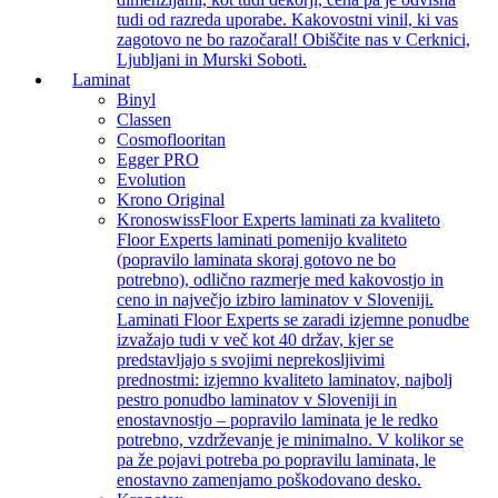
tudi od razreda uporabe. Kakovostni vinil, ki vas
zagotovo ne bo razočaral! Obiščite nas v Cerknici,
Ljubljani in Murski Soboti.
Laminat
Binyl
Classen
Cosmoflooritan
Egger PRO
Evolution
Krono Original
Kronoswiss
Floor Experts laminati za kvaliteto
Floor Experts laminati pomenijo kvaliteto
(popravilo laminata skoraj gotovo ne bo
potrebno), odlično razmerje med kakovostjo in
ceno in največjo izbiro laminatov v Sloveniji.
Laminati Floor Experts se zaradi izjemne ponudbe
izvažajo tudi v več kot 40 držav, kjer se
predstavljajo s svojimi neprekosljivimi
prednostmi: izjemno kvaliteto laminatov, najbolj
pestro ponudbo laminatov v Sloveniji in
enostavnostjo – popravilo laminata je le redko
potrebno, vzdrževanje je minimalno. V kolikor se
pa že pojavi potreba po popravilu laminata, le
enostavno zamenjamo poškodovano desko.