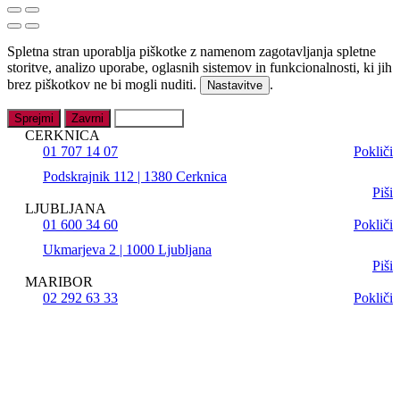
Spletna stran uporablja piškotke z namenom zagotavljanja spletne
storitve, analizo uporabe, oglasnih sistemov in funkcionalnosti, ki jih
brez piškotkov ne bi mogli nuditi.
.
Nastavitve
Sprejmi
Zavrni
Nastavitve
CERKNICA
01 707 14 07
Pokliči
Podskrajnik 112 | 1380 Cerknica
Piši
LJUBLJANA
01 600 34 60
Pokliči
Ukmarjeva 2 | 1000 Ljubljana
Piši
MARIBOR
02 292 63 33
Pokliči
Tržaška cesta 65 | 2000 Maribor
Piši
MURSKA SOBOTA
08 205 41 05
Pokliči
Noršinska ulica 6 | 9000 Murska Sobota