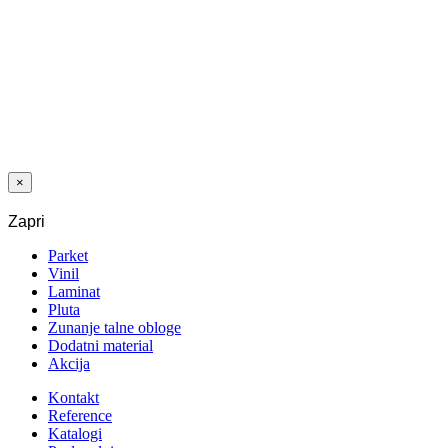
VINIL SPC
1060 HRAST
HAYFIELD
5,0/0,55 MM
33/42 CLICK
×
Zapri
Parket
Vinil
Laminat
Pluta
Zunanje talne obloge
Dodatni material
Akcija
Kontakt
Reference
Katalogi