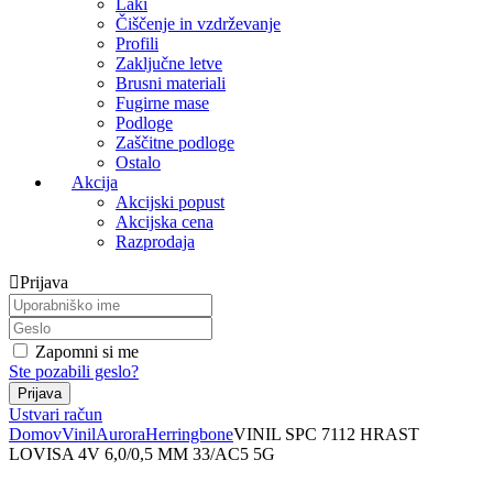
Laki
Čiščenje in vzdrževanje
Profili
Zaključne letve
Brusni materiali
Fugirne mase
Podloge
Zaščitne podloge
Ostalo
Akcija
Akcijski popust
Akcijska cena
Razprodaja
Prijava
Zapomni si me
Ste pozabili geslo?
Ustvari račun
Domov
Vinil
Aurora
Herringbone
VINIL SPC 7112 HRAST
LOVISA 4V 6,0/0,5 MM 33/AC5 5G