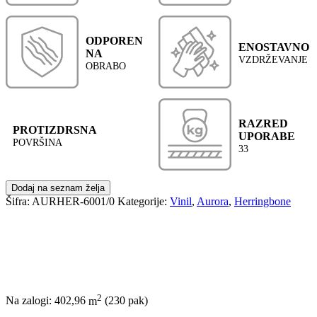
ODPOREN
ENOSTAVNO
NA
VZDRŽEVANJE
OBRABO
RAZRED
PROTIZDRSNA
UPORABE
POVRŠINA
33
Dodaj na seznam želja
Šifra:
AURHER-6001/0
Kategorije:
Vinil
,
Aurora
,
Herringbone
2
Na zalogi: 402,96
m
(230 pak)
POŠLJI POVPRAŠEVANJE