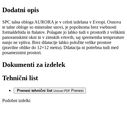
Dodatni opis
SPC talna obloga AURORA je v celoti izdelana v Evropi. Osnova
te talne obloge so mineralne snovi, je popolnoma brez vsebnosti
formaldehida in ftalatov. Polagate jo lahko tudi v prostorih z velikimi
panoramskimi okni in v zimskih vrtovih, saj sprememba temperature
nanjo ne vpliva. Brez dilatacije lahko položite velike prostore
(pravilne oblike do 12×12 metra). Dilatacija ni potrebna tudi med
posameznimi prostori.
Dokumenti za izdelek
Tehnični list
Prenesi tehnični list
Prenesi
Ustvari PDF
Podobni izdelki