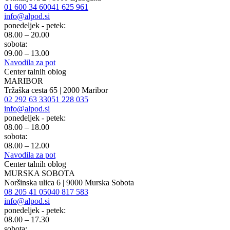
01 600 34 60
041 625 961
info@alpod.si
ponedeljek - petek:
08.00 – 20.00
sobota:
09.00 – 13.00
Navodila za pot
Center talnih oblog
MARIBOR
Tržaška cesta 65 | 2000 Maribor
02 292 63 33
051 228 035
info@alpod.si
ponedeljek - petek:
08.00 – 18.00
sobota:
08.00 – 12.00
Navodila za pot
Center talnih oblog
MURSKA SOBOTA
Noršinska ulica 6 | 9000 Murska Sobota
08 205 41 05
040 817 583
info@alpod.si
ponedeljek - petek:
08.00 – 17.30
sobota: