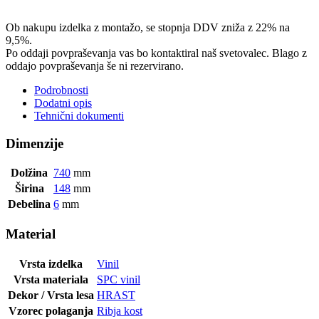
Ob nakupu izdelka z montažo, se stopnja DDV zniža z 22% na
9,5%.
Po oddaji povpraševanja vas bo kontaktiral naš svetovalec. Blago z
oddajo povpraševanja še ni rezervirano.
Podrobnosti
Dodatni opis
Tehnični dokumenti
Dimenzije
Dolžina
740
mm
Širina
148
mm
Debelina
6
mm
Material
Vrsta izdelka
Vinil
Vrsta materiala
SPC vinil
Dekor / Vrsta lesa
HRAST
Vzorec polaganja
Ribja kost