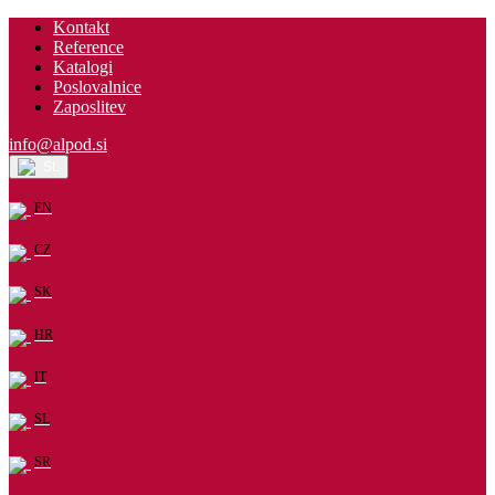
Kontakt
Reference
Katalogi
Poslovalnice
Zaposlitev
info@alpod.si
SL
EN
CZ
SK
HR
IT
SL
SR