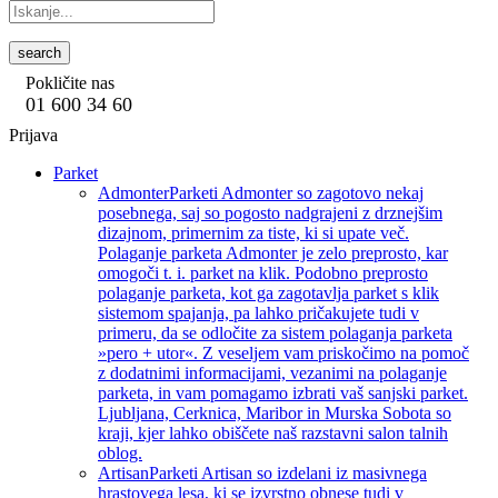
search
Pokličite nas
01 600 34 60
Prijava
Parket
Admonter
Parketi Admonter so zagotovo nekaj
posebnega, saj so pogosto nadgrajeni z drznejšim
dizajnom, primernim za tiste, ki si upate več.
Polaganje parketa Admonter je zelo preprosto, kar
omogoči t. i. parket na klik. Podobno preprosto
polaganje parketa, kot ga zagotavlja parket s klik
sistemom spajanja, pa lahko pričakujete tudi v
primeru, da se odločite za sistem polaganja parketa
»pero + utor«. Z veseljem vam priskočimo na pomoč
z dodatnimi informacijami, vezanimi na polaganje
parketa, in vam pomagamo izbrati vaš sanjski parket.
Ljubljana, Cerknica, Maribor in Murska Sobota so
kraji, kjer lahko obiščete naš razstavni salon talnih
oblog.
Artisan
Parketi Artisan so izdelani iz masivnega
hrastovega lesa, ki se izvrstno obnese tudi v