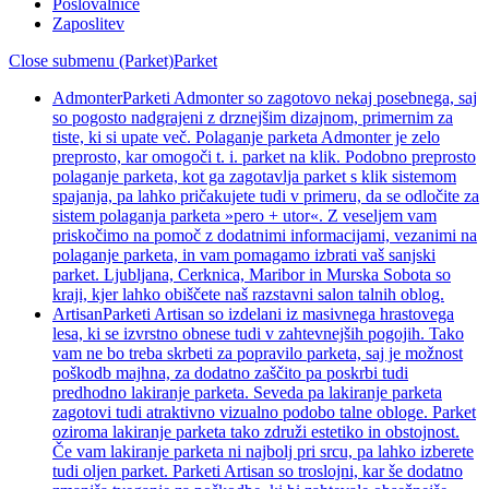
Poslovalnice
Zaposlitev
Close submenu (Parket)
Parket
Admonter
Parketi Admonter so zagotovo nekaj posebnega, saj
so pogosto nadgrajeni z drznejšim dizajnom, primernim za
tiste, ki si upate več. Polaganje parketa Admonter je zelo
preprosto, kar omogoči t. i. parket na klik. Podobno preprosto
polaganje parketa, kot ga zagotavlja parket s klik sistemom
spajanja, pa lahko pričakujete tudi v primeru, da se odločite za
sistem polaganja parketa »pero + utor«. Z veseljem vam
priskočimo na pomoč z dodatnimi informacijami, vezanimi na
polaganje parketa, in vam pomagamo izbrati vaš sanjski
parket. Ljubljana, Cerknica, Maribor in Murska Sobota so
kraji, kjer lahko obiščete naš razstavni salon talnih oblog.
Artisan
Parketi Artisan so izdelani iz masivnega hrastovega
lesa, ki se izvrstno obnese tudi v zahtevnejših pogojih. Tako
vam ne bo treba skrbeti za popravilo parketa, saj je možnost
poškodb majhna, za dodatno zaščito pa poskrbi tudi
predhodno lakiranje parketa. Seveda pa lakiranje parketa
zagotovi tudi atraktivno vizualno podobo talne obloge. Parket
oziroma lakiranje parketa tako združi estetiko in obstojnost.
Če vam lakiranje parketa ni najbolj pri srcu, pa lahko izberete
tudi oljen parket. Parketi Artisan so troslojni, kar še dodatno