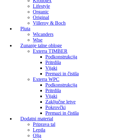
Kronotex
Lifestyle
Organic
Original
Villeroy & Boch
Pluta
Wicanders
Wise
Zunanje talne obloge
Exterra TIMBER
Podkonstrukcija
Pritrdila
Vijaki
Premazi in čistila
Exterra WPC
Podkonstrukcija
Pritrdila
Vijaki
Zaključne letve
Pokrovčki
Premazi in čistila
Dodatni material
Priprava tal
Lepila
Olja