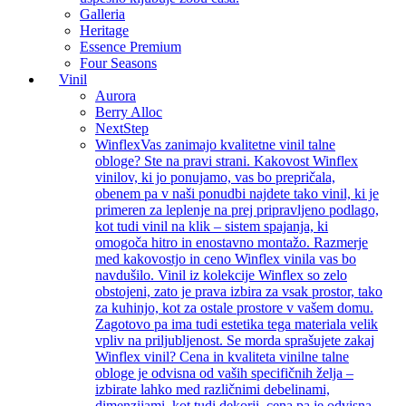
Galleria
Heritage
Essence Premium
Four Seasons
Vinil
Aurora
Berry Alloc
NextStep
Winflex
Vas zanimajo kvalitetne vinil talne
obloge? Ste na pravi strani. Kakovost Winflex
vinilov, ki jo ponujamo, vas bo prepričala,
obenem pa v naši ponudbi najdete tako vinil, ki je
primeren za leplenje na prej pripravljeno podlago,
kot tudi vinil na klik – sistem spajanja, ki
omogoča hitro in enostavno montažo. Razmerje
med kakovostjo in ceno Winflex vinila vas bo
navdušilo. Vinil iz kolekcije Winflex so zelo
obstojeni, zato je prava izbira za vsak prostor, tako
za kuhinjo, kot za ostale prostore v vašem domu.
Zagotovo pa ima tudi estetika tega materiala velik
vpliv na priljubljenost. Se morda sprašujete zakaj
Winflex vinil? Cena in kvaliteta vinilne talne
obloge je odvisna od vaših specifičnih želja –
izbirate lahko med različnimi debelinami,
dimenzijami, kot tudi dekorji, cena pa je odvisna