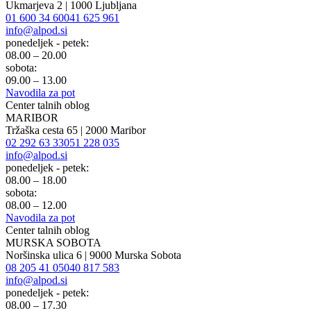
Ukmarjeva 2 | 1000 Ljubljana
01 600 34 60
041 625 961
info@alpod.si
ponedeljek - petek:
08.00 – 20.00
sobota:
09.00 – 13.00
Navodila za pot
Center talnih oblog
MARIBOR
Tržaška cesta 65 | 2000 Maribor
02 292 63 33
051 228 035
info@alpod.si
ponedeljek - petek:
08.00 – 18.00
sobota:
08.00 – 12.00
Navodila za pot
Center talnih oblog
MURSKA SOBOTA
Noršinska ulica 6 | 9000 Murska Sobota
08 205 41 05
040 817 583
info@alpod.si
ponedeljek - petek:
08.00 – 17.30