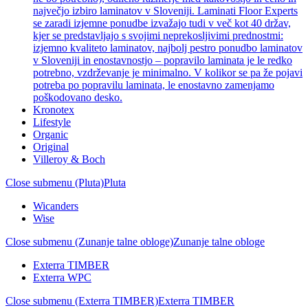
največjo izbiro laminatov v Sloveniji. Laminati Floor Experts
se zaradi izjemne ponudbe izvažajo tudi v več kot 40 držav,
kjer se predstavljajo s svojimi neprekosljivimi prednostmi:
izjemno kvaliteto laminatov, najbolj pestro ponudbo laminatov
v Sloveniji in enostavnostjo – popravilo laminata je le redko
potrebno, vzdrževanje je minimalno. V kolikor se pa že pojavi
potreba po popravilu laminata, le enostavno zamenjamo
poškodovano desko.
Kronotex
Lifestyle
Organic
Original
Villeroy & Boch
Close submenu (Pluta)
Pluta
Wicanders
Wise
Close submenu (Zunanje talne obloge)
Zunanje talne obloge
Exterra TIMBER
Exterra WPC
Close submenu (Exterra TIMBER)
Exterra TIMBER