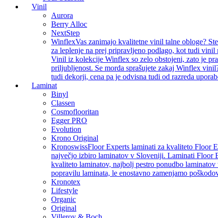
Vinil
Aurora
Berry Alloc
NextStep
Winflex
Vas zanimajo kvalitetne vinil talne obloge? St
za leplenje na prej pripravljeno podlago, kot tudi vin
Vinil iz kolekcije Winflex so zelo obstojeni, zato je p
priljubljenost. Se morda sprašujete zakaj Winflex vinil
tudi dekorji, cena pa je odvisna tudi od razreda uporab
Laminat
Binyl
Classen
Cosmoflooritan
Egger PRO
Evolution
Krono Original
Kronoswiss
Floor Experts laminati za kvaliteto Floor 
največjo izbiro laminatov v Sloveniji. Laminati Floor 
kvaliteto laminatov, najbolj pestro ponudbo laminatov 
popravilu laminata, le enostavno zamenjamo poškodo
Kronotex
Lifestyle
Organic
Original
Villeroy & Boch