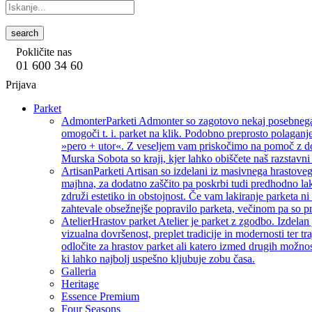
search
Pokličite nas
01 600 34 60
Prijava
Parket
Admonter
Parketi Admonter so zagotovo nekaj posebnega, 
omogoči t. i. parket na klik. Podobno preprosto polaganje
»pero + utor«. Z veseljem vam priskočimo na pomoč z dod
Murska Sobota so kraji, kjer lahko obiščete naš razstavni 
Artisan
Parketi Artisan so izdelani iz masivnega hrastoveg
majhna, za dodatno zaščito pa poskrbi tudi predhodno lak
združi estetiko in obstojnost. Če vam lakiranje parketa ni 
zahtevale obsežnejše popravilo parketa, večinom pa so pri
Atelier
Hrastov parket Atelier je parket z zgodbo. Izdelan
vizualna dovršenost, preplet tradicije in modernosti ter tra
odločite za hrastov parket ali katero izmed drugih možnos
ki lahko najbolj uspešno kljubuje zobu časa.
Galleria
Heritage
Essence Premium
Four Seasons