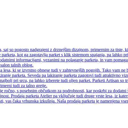
saj so pogosto nadgrajeni z drznejšim dizajnom, primernim za tiste, ki
 parketa, kot ga zagotavlja parket s klik sistemom spajanja, pa lahko pri
atnimi informacijami, vezanimi na polaganje parketa, in vam pomagamo
salon talnih oblog.
a lesa, ki se izvrstno obnese tudi v zahtevnejših pogojih. Tako vam ne 
iranje parketa. Seveda pa lakiranje parketa zagotovi tudi atraktivno vi
najbolj pri srcu, pa lahko izberete tudi oljen parket. Parketi Artisan so
merni tudi za talno gretje.
 je ročno, s posebnim občutkom za podrobnosti, kar poskrbi za dodatni 
jnost. Prodaja parketa Atelier pa vključuje tudi druge vrste lesa, iz kate
ti, vas čaka vrhunska izkušnja. Naša prodaja parketa je namenjena vsem, 