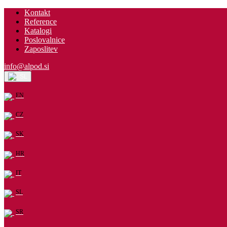
Kontakt
Reference
Katalogi
Poslovalnice
Zaposlitev
info@alpod.si
SL
EN
CZ
SK
HR
IT
SL
SR