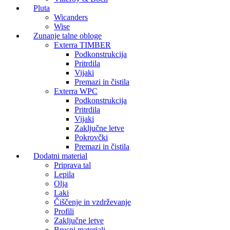
Pluta
Wicanders
Wise
Zunanje talne obloge
Exterra TIMBER
Podkonstrukcija
Pritrdila
Vijaki
Premazi in čistila
Exterra WPC
Podkonstrukcija
Pritrdila
Vijaki
Zaključne letve
Pokrovčki
Premazi in čistila
Dodatni material
Priprava tal
Lepila
Olja
Laki
Čiščenje in vzdrževanje
Profili
Zaključne letve
Brusni materiali