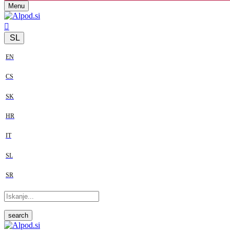
Menu
SL
EN
CS
SK
HR
IT
SL
SR
search