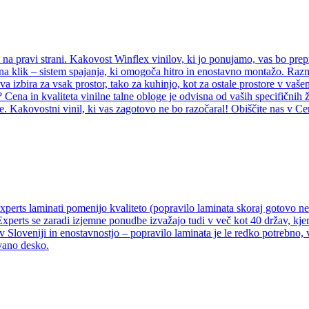
e na pravi strani. Kakovost Winflex vinilov, ki jo ponujamo, vas bo prep
il na klik – sistem spajanja, ki omogoča hitro in enostavno montažo. Ra
rava izbira za vsak prostor, tako za kuhinjo, kot za ostale prostore v va
? Cena in kvaliteta vinilne talne obloge je odvisna od vaših specifičnih 
e. Kakovostni vinil, ki vas zagotovo ne bo razočaral! Obiščite nas v Ce
Experts laminati pomenijo kvaliteto (popravilo laminata skoraj gotovo 
Experts se zaradi izjemne ponudbe izvažajo tudi v več kot 40 držav, kjer
v Sloveniji in enostavnostjo – popravilo laminata je le redko potrebno,
vano desko.