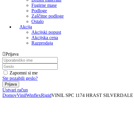
Fugirne mase
Podloge
Zaščitne podloge
Ostalo
Akcija
Akcijski popust
Akcijska cena
Razprodaja
Prijava
Zapomni si me
Ste pozabili geslo?
Ustvari račun
Domov
Vinil
Winflex
Rigid
VINIL SPC 1174 HRAST SILVERDALE 5