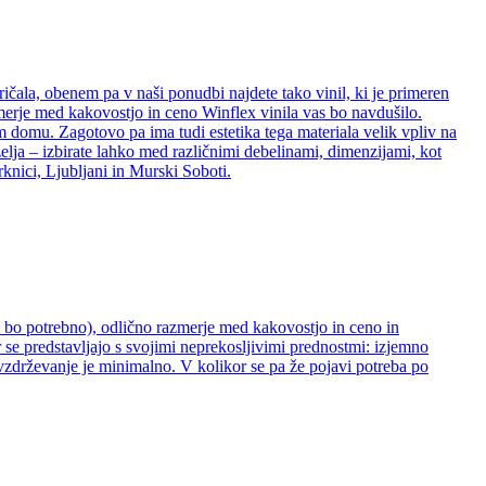
ričala, obenem pa v naši ponudbi najdete tako vinil, ki je primeren
zmerje med kakovostjo in ceno Winflex vinila vas bo navdušilo.
šem domu. Zagotovo pa ima tudi estetika tega materiala velik vpliv na
želja – izbirate lahko med različnimi debelinami, dimenzijami, kot
rknici, Ljubljani in Murski Soboti.
ne bo potrebno), odlično razmerje med kakovostjo in ceno in
 se predstavljajo s svojimi neprekosljivimi prednostmi: izjemno
 vzdrževanje je minimalno. V kolikor se pa že pojavi potreba po