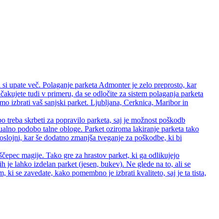
 si upate več. Polaganje parketa Admonter je zelo preprosto, kar
čakujete tudi v primeru, da se odločite za sistem polaganja parketa
 izbrati vaš sanjski parket. Ljubljana, Cerknica, Maribor in
bo treba skrbeti za popravilo parketa, saj je možnost poškodb
zualno podobo talne obloge. Parket oziroma lakiranje parketa tako
 troslojni, kar še dodatno zmanjša tveganje za poškodbe, ki bi
ščepec magije. Tako gre za hrastov parket, ki ga odlikujejo
rih je lahko izdelan parket (jesen, bukev). Ne glede na to, ali se
ki se zavedate, kako pomembno je izbrati kvaliteto, saj je ta tista,