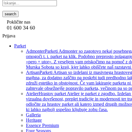
search
Pokličite nas
01 600 34 60
Prijava
Parket
Admonter
Parketi Admonter so zagotovo nekaj posebnega, 
omogoči t. i. parket na klik. Podobno preprosto polaganje
»pero + utor«. Z veseljem vam priskočimo na pomoč z dod
Murska Sobota so kraji, kjer lahko obiščete naš razstavni 
Artisan
Parketi Artisan so izdelani iz masivnega hrastoveg
majhna, za dodatno zaščito pa poskrbi tudi predhodno lak
združi estetiko in obstojnost. Če vam lakiranje parketa ni 
zahtevale obsežnejše popravilo parketa, večinom pa so pri
Atelier
Hrastov parket Atelier je parket z zgodbo. Izdelan
vizualna dovršenost, preplet tradicije in modernosti ter tra
odločite za hrastov parket ali katero izmed drugih možnos
ki lahko najbolj uspešno kljubuje zobu časa.
Galleria
Heritage
Essence Premium
Four Seasons