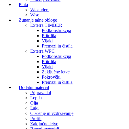
Pluta
Wicanders
Wise
Zunanje talne obloge
Exterra TIMBER
Podkonstrukcija
Pritrdila
Vijaki
Premazi in čistila
Exterra WPC
Podkonstrukcija
Pritrdila
Vijaki
Zaključne letve
Pokrovčki
Premazi in čistila
Dodatni material
Priprava tal
Lepila
Olja
Laki
Čiščenje in vzdrževanje
Profili
Zaključne letve
Brusni materiali