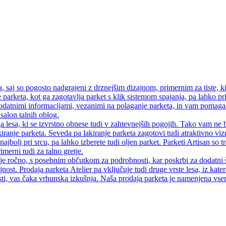
saj so pogosto nadgrajeni z drznejšim dizajnom, primernim za tiste, ki
 parketa, kot ga zagotavlja parket s klik sistemom spajanja, pa lahko pri
atnimi informacijami, vezanimi na polaganje parketa, in vam pomagamo
salon talnih oblog.
a lesa, ki se izvrstno obnese tudi v zahtevnejših pogojih. Tako vam ne 
iranje parketa. Seveda pa lakiranje parketa zagotovi tudi atraktivno vi
najbolj pri srcu, pa lahko izberete tudi oljen parket. Parketi Artisan so
merni tudi za talno gretje.
 je ročno, s posebnim občutkom za podrobnosti, kar poskrbi za dodatni 
jnost. Prodaja parketa Atelier pa vključuje tudi druge vrste lesa, iz kate
ti, vas čaka vrhunska izkušnja. Naša prodaja parketa je namenjena vsem, 