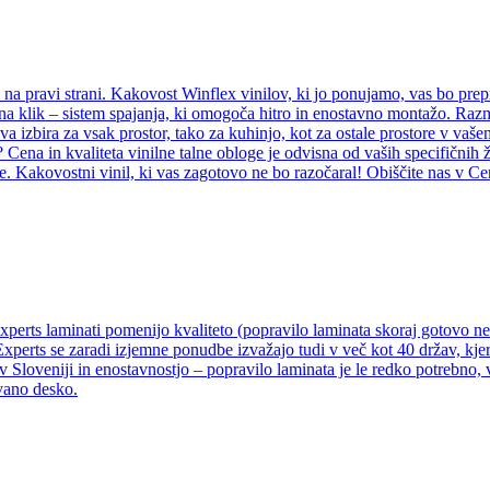
e na pravi strani. Kakovost Winflex vinilov, ki jo ponujamo, vas bo prep
il na klik – sistem spajanja, ki omogoča hitro in enostavno montažo. Ra
rava izbira za vsak prostor, tako za kuhinjo, kot za ostale prostore v va
? Cena in kvaliteta vinilne talne obloge je odvisna od vaših specifičnih 
e. Kakovostni vinil, ki vas zagotovo ne bo razočaral! Obiščite nas v Ce
Experts laminati pomenijo kvaliteto (popravilo laminata skoraj gotovo 
Experts se zaradi izjemne ponudbe izvažajo tudi v več kot 40 držav, kjer
v Sloveniji in enostavnostjo – popravilo laminata je le redko potrebno,
vano desko.