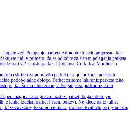
 si upate več. Polaganje parketa Admonter je zelo preprosto, kar
čakujete tudi v primeru, da se odločite za sistem polaganja parketa
 izbrati vaš sanjski parket. Ljubljana, Cerknica, Maribor in
bo treba skrbeti za popravilo parketa, saj je možnost poškodb
zualno podobo talne obloge. Parket oziroma lakiranje parketa tako
 troslojni, kar še dodatno zmanjša tveganje za poškodbe, ki bi
ščepec magije. Tako gre za hrastov parket, ki ga odlikujejo
rih je lahko izdelan parket (jesen, bukev). Ne glede na to, ali se
ki se zavedate, kako pomembno je izbrati kvaliteto, saj je ta tista,