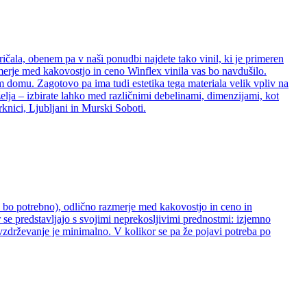
ričala, obenem pa v naši ponudbi najdete tako vinil, ki je primeren
zmerje med kakovostjo in ceno Winflex vinila vas bo navdušilo.
šem domu. Zagotovo pa ima tudi estetika tega materiala velik vpliv na
želja – izbirate lahko med različnimi debelinami, dimenzijami, kot
rknici, Ljubljani in Murski Soboti.
ne bo potrebno), odlično razmerje med kakovostjo in ceno in
 se predstavljajo s svojimi neprekosljivimi prednostmi: izjemno
 vzdrževanje je minimalno. V kolikor se pa že pojavi potreba po