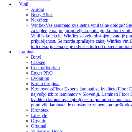
Vinil
Aurora
Berry Alloc
NextStep
Winflex
Vas zanimajo kvalitetne vinil talne obloge? St
za leplenje na prej pripravljeno podlago, kot tudi vin
Vinil iz kolekcije Winflex so zelo obstojeni, zato je p
priljubljenost. Se morda sprašujete zakaj Winflex vinil
tudi dekorji, cena pa je odvisna tudi od razreda uporab
Laminat
Binyl
Classen
Cosmoflooritan
Egger PRO
Evolution
Krono Original
Kronoswiss
Floor Experts laminati za kvaliteto Floor 
največjo izbiro laminatov v Sloveniji. Laminati Floor 
kvaliteto laminatov, najbolj pestro ponudbo laminatov 
popravilu laminata, le enostavno zamenjamo poškodo
Kronotex
Lifestyle
Organic
Original
Villeroy & Boch