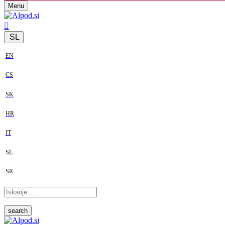
Menu
SL
EN
CS
SK
HR
IT
SL
SR
search