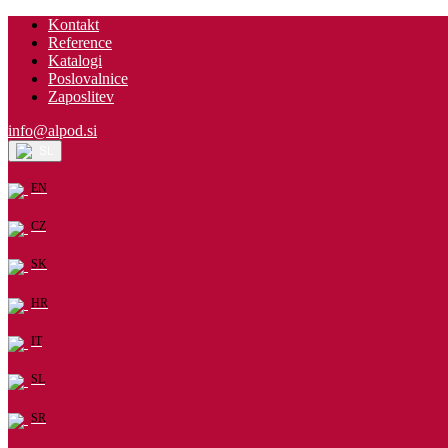
Kontakt
Reference
Katalogi
Poslovalnice
Zaposlitev
info@alpod.si
SL
EN
CZ
SK
HR
IT
SL
SR