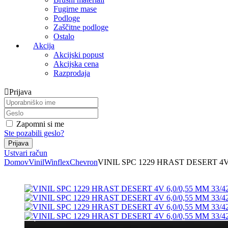
Fugirne mase
Podloge
Zaščitne podloge
Ostalo
Akcija
Akcijski popust
Akcijska cena
Razprodaja
Prijava
Zapomni si me
Ste pozabili geslo?
Ustvari račun
Domov
Vinil
Winflex
Chevron
VINIL SPC 1229 HRAST DESERT 4V 