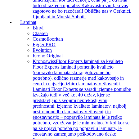
tudi od razreda uporabe. Kakovostni vinil, ki vas
zagotovo ne bo razočaral! Obiščite nas v Cerknici,
Ljubljani in Murski Soboti.
Laminat
Binyl
Classen
Cosmoflooritan
Egger PRO
Evolution
Krono Original
Kronoswiss
Floor Experts laminati za kvaliteto
Floor Experts laminati pomenijo kvaliteto
(popravilo laminata skoraj gotovo ne bo
potrebno), odlično razmerje med kakovostjo in
ceno in največjo izbiro laminatov v Sloveniji.
Laminati Floor Experts se zaradi izjemne ponudbe
izvažajo tudi v več kot 40 držav, kjer se
predstavljajo s svojimi neprekosljivimi
prednostmi: izjemno kvaliteto laminatov, najbolj
pestro ponudbo laminatov v Sloveniji in
enostavnostjo – popravilo laminata je le redko
potrebno, vzdrževanje je minimalno. V kolikor se
pa že pojavi potreba po popravilu laminata, le
enostavno zamenjamo poškodovano desko.