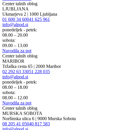
Center talnih oblog
LJUBLJANA
Ukmarjeva 2 | 1000 Ljubljana
01 600 34 60
041 625 961
info@alpod.si
ponedeljek - petek:
08.00 – 20.00
sobota:
09.00 – 13.00
Navodila za pot
Center talnih oblog
MARIBOR
Tržaška cesta 65 | 2000 Maribor
02 292 63 33
051 228 035
info@alpod.si
ponedeljek - petek:
08.00 – 18.00
sobota:
08.00 – 12.00
Navodila za pot
Center talnih oblog
MURSKA SOBOTA
Noršinska ulica 6 | 9000 Murska Sobota
08 205 41 05
040 817 583
info@alpod.si