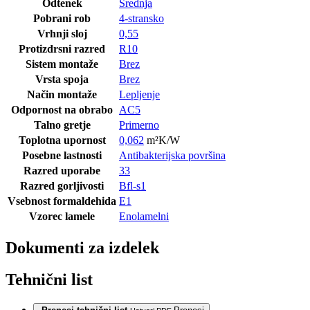
Odtenek
Srednja
Pobrani rob
4-stransko
Vrhnji sloj
0,55
Protizdrsni razred
R10
Sistem montaže
Brez
Vrsta spoja
Brez
Način montaže
Lepljenje
Odpornost na obrabo
AC5
Talno gretje
Primerno
Toplotna upornost
0,062
m²K/W
Posebne lastnosti
Antibakterijska površina
Razred uporabe
33
Razred gorljivosti
Bfl-s1
Vsebnost formaldehida
E1
Vzorec lamele
Enolamelni
Dokumenti za izdelek
Tehnični list