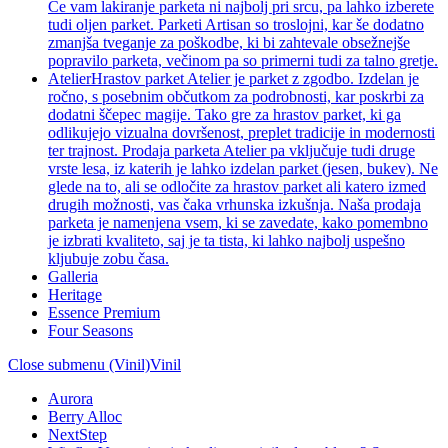
Če vam lakiranje parketa ni najbolj pri srcu, pa lahko izberete
tudi oljen parket. Parketi Artisan so troslojni, kar še dodatno
zmanjša tveganje za poškodbe, ki bi zahtevale obsežnejše
popravilo parketa, večinom pa so primerni tudi za talno gretje.
Atelier
Hrastov parket Atelier je parket z zgodbo. Izdelan je
ročno, s posebnim občutkom za podrobnosti, kar poskrbi za
dodatni ščepec magije. Tako gre za hrastov parket, ki ga
odlikujejo vizualna dovršenost, preplet tradicije in modernosti
ter trajnost. Prodaja parketa Atelier pa vključuje tudi druge
vrste lesa, iz katerih je lahko izdelan parket (jesen, bukev). Ne
glede na to, ali se odločite za hrastov parket ali katero izmed
drugih možnosti, vas čaka vrhunska izkušnja. Naša prodaja
parketa je namenjena vsem, ki se zavedate, kako pomembno
je izbrati kvaliteto, saj je ta tista, ki lahko najbolj uspešno
kljubuje zobu časa.
Galleria
Heritage
Essence Premium
Four Seasons
Close submenu (Vinil)
Vinil
Aurora
Berry Alloc
NextStep