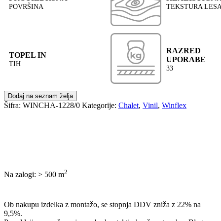
POVRŠINA
TEKSTURA LES
RAZRED
TOPEL IN
UPORABE
TIH
33
Dodaj na seznam želja
Šifra:
WINCHA-1228/0
Kategorije:
Chalet
,
Vinil
,
Winflex
2
Na zalogi: > 500
m
POŠLJI POVPRAŠEVANJE
Ob nakupu izdelka z montažo, se stopnja DDV zniža z 22% na
9,5%.