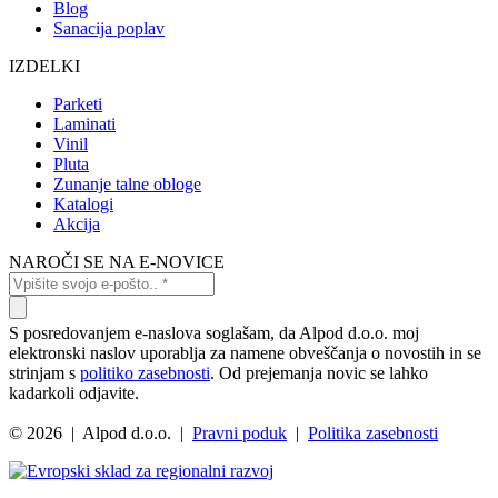
Blog
Sanacija poplav
IZDELKI
Parketi
Laminati
Vinil
Pluta
Zunanje talne obloge
Katalogi
Akcija
NAROČI SE NA E-NOVICE
S posredovanjem e-naslova soglašam, da Alpod d.o.o. moj
elektronski naslov uporablja za namene obveščanja o novostih in se
strinjam s
politiko zasebnosti
. Od prejemanja novic se lahko
kadarkoli odjavite.
© 2026 | Alpod d.o.o. |
Pravni poduk
|
Politika zasebnosti