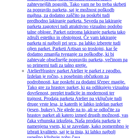
zahtevnejših pogojih. Tako vam ne bo treba skrbeti
za popravilo parketa, saj je možnost poškodb
majhna, za dodatno zaščito pa poskrbi tudi
predhodno lakiranje parketa. Seveda pa lakiranje
parketa zagotovi tudi atraktivno vizualno podobo
talne obloge. Parket oziroma lakiranje parketa tako
združi estetiko in obstojnost. Če vam lakiranje
parketa ni najbolj pri srcu, pa lahko izberete tudi
oljen parket. Parketi Artisan so troslojni, kar še
dodatno zmanjša tveganje za poškodbe, ki bi
zahtevale obsežnejše popravilo parketa, večinom pa
so primerni tudi za talno gretje.
Atelier
Hrastov parket Atelier je parket z zgodbo.
Izdelan je ročno, s posebnim občutkom za
podrobnosti, kar poskrbi za dodatni ščepec magije.
Tako gre za hrastov parket, ki ga odlikujejo vizualna
dovršenost, preplet tradicije in modernosti ter
trajnost. Prodaja parketa Atelier pa vključuje tudi
druge vrste lesa, iz katerih je lahko izdelan parket
(jesen, bukev). Ne glede na to, ali se odločite za
hrastov parket ali katero izmed drugih možnosti, vas
čaka vrhunska izkušnja. Naša prodaja parketa je
namenjena vsem, ki se zavedate, kako pomembno je
izbrati kvaliteto, saj je ta tista, ki lahko najbolj
uspešno kljubuje zobu časa.