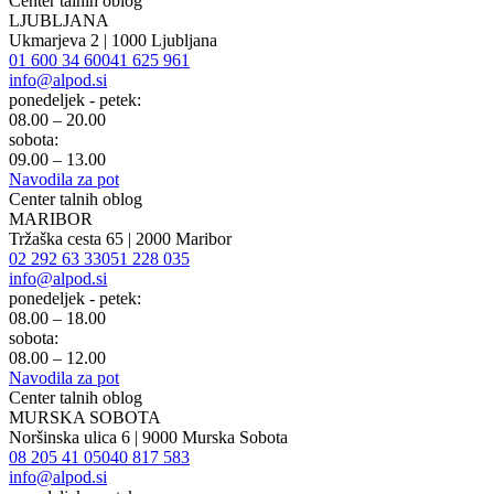
Center talnih oblog
LJUBLJANA
Ukmarjeva 2 | 1000 Ljubljana
01 600 34 60
041 625 961
info@alpod.si
ponedeljek - petek:
08.00 – 20.00
sobota:
09.00 – 13.00
Navodila za pot
Center talnih oblog
MARIBOR
Tržaška cesta 65 | 2000 Maribor
02 292 63 33
051 228 035
info@alpod.si
ponedeljek - petek:
08.00 – 18.00
sobota:
08.00 – 12.00
Navodila za pot
Center talnih oblog
MURSKA SOBOTA
Noršinska ulica 6 | 9000 Murska Sobota
08 205 41 05
040 817 583
info@alpod.si