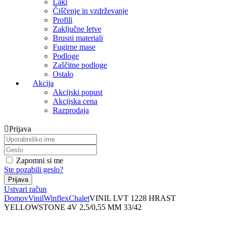
Laki
Čiščenje in vzdrževanje
Profili
Zaključne letve
Brusni materiali
Fugirne mase
Podloge
Zaščitne podloge
Ostalo
Akcija
Akcijski popust
Akcijska cena
Razprodaja
Prijava
Zapomni si me
Ste pozabili geslo?
Ustvari račun
Domov
Vinil
Winflex
Chalet
VINIL LVT 1228 HRAST
YELLOWSTONE 4V 2,5/0,55 MM 33/42