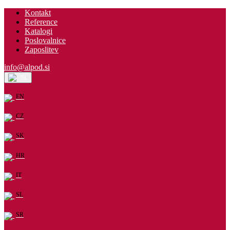
Kontakt
Reference
Katalogi
Poslovalnice
Zaposlitev
info@alpod.si
SL
EN
CZ
SK
HR
IT
SL
SR