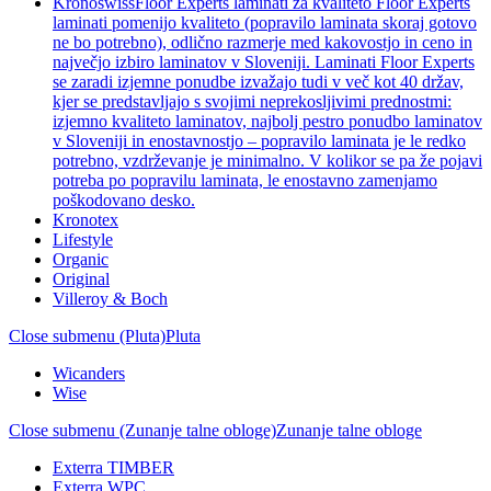
Kronoswiss
Floor Experts laminati za kvaliteto Floor Experts
laminati pomenijo kvaliteto (popravilo laminata skoraj gotovo
ne bo potrebno), odlično razmerje med kakovostjo in ceno in
največjo izbiro laminatov v Sloveniji. Laminati Floor Experts
se zaradi izjemne ponudbe izvažajo tudi v več kot 40 držav,
kjer se predstavljajo s svojimi neprekosljivimi prednostmi:
izjemno kvaliteto laminatov, najbolj pestro ponudbo laminatov
v Sloveniji in enostavnostjo – popravilo laminata je le redko
potrebno, vzdrževanje je minimalno. V kolikor se pa že pojavi
potreba po popravilu laminata, le enostavno zamenjamo
poškodovano desko.
Kronotex
Lifestyle
Organic
Original
Villeroy & Boch
Close submenu (Pluta)
Pluta
Wicanders
Wise
Close submenu (Zunanje talne obloge)
Zunanje talne obloge
Exterra TIMBER
Exterra WPC