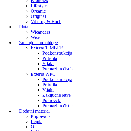
Kronotex
Lifestyle
Organic
Original
Villeroy & Boch
Pluta
Wicanders
Wise
Zunanje talne obloge
Exterra TIMBER
Podkonstrukcija
Pritrdila
Vijaki
Premazi in čistila
Exterra WPC
Podkonstrukcija
Pritrdila
Vijaki
Zaključne letve
Pokrovčki
Premazi in čistila
Dodatni material
Priprava tal
Lepila
Olja