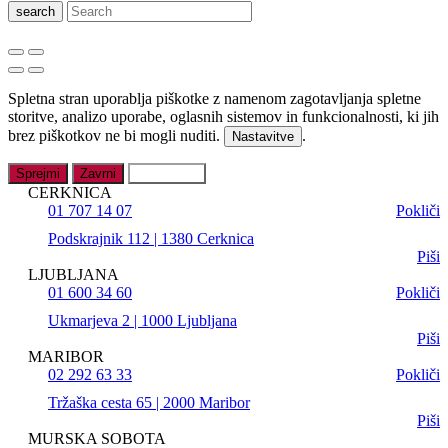
search
Spletna stran uporablja piškotke z namenom zagotavljanja spletne
storitve, analizo uporabe, oglasnih sistemov in funkcionalnosti, ki jih
brez piškotkov ne bi mogli nuditi.
.
Nastavitve
Sprejmi
Zavrni
Nastavitve
CERKNICA
01 707 14 07
Pokliči
Podskrajnik 112 | 1380 Cerknica
Piši
LJUBLJANA
01 600 34 60
Pokliči
Ukmarjeva 2 | 1000 Ljubljana
Piši
MARIBOR
02 292 63 33
Pokliči
Tržaška cesta 65 | 2000 Maribor
Piši
MURSKA SOBOTA