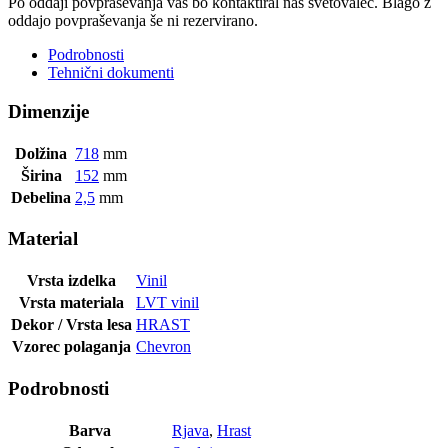
Po oddaji povpraševanja vas bo kontaktiral naš svetovalec. Blago z
oddajo povpraševanja še ni rezervirano.
Podrobnosti
Tehnični dokumenti
Dimenzije
Dolžina
718
mm
Širina
152
mm
Debelina
2,5
mm
Material
Vrsta izdelka
Vinil
Vrsta materiala
LVT vinil
Dekor / Vrsta lesa
HRAST
Vzorec polaganja
Chevron
Podrobnosti
Barva
Rjava
,
Hrast