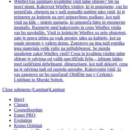
Winflex
Vas zanimajo kvalitetne vinil talne obloge? Ste na
pravi strani. Kakovost Winflex vinilov, ki jo ponujamo, vas bo
prepričala, obenem pa v naši ponudbi najdete tako vinil, ki je
primeren za leplenje na prej pripravljeno podlago, kot tudi
vinil na klik – sistem spajanja, ki omogoča hitro in enostavno
montažo. Razmerje med kakovostjo in ceno Winflex vinila
vas bo navdušilo. Vinil iz kolekcije Winflex so zelo obstojeni,
zato je prava izbira za vsak prostor, tako za kuhinjo, kot za
ostale prostore v vašem domu. Zagotovo pa ima tudi estetika
tega materiala velik vpliv na priljubljenost. Se morda
sprašujete zakaj Winflex vinil? Cena in kvaliteta vinilne talne
obloge je odvisna od vaših specifičnih želja – izbirate lahko
med različnimi debelinami, dimenzijami, kot tudi dekorji, cena
pa je odvisna tudi od razreda uporabe. Kakovostni vinil, ki
vas zagotovo ne bo razočaral! Obiščite nas v Cerknici,
Ljubljani in Murski Soboti.
Close submenu (Laminat)
Laminat
Binyl
Classen
Cosmoflooritan
Egger PRO
Evolution
Krono Original