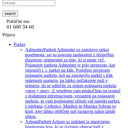
search
Pokličite nas
01 600 34 60
Prijava
Parket
Admonter
Parketi Admonter so zagotovo nekaj
posebnega, saj so pogosto nadgrajeni z drznejšim
dizajnom, primernim za tiste, ki si upate več.
Polaganje parketa Admonter je zelo preprosto, kar
omogoči t. i. parket na klik. Podobno preprosto
polaganje parketa, kot ga zagotavlja parket s klik
sistemom spajanja, pa lahko pričakujete tudi v
primeru, da se odločite za sistem polaganja parketa
»pero + utor«. Z veseljem vam priskočimo na pomoč
z dodatnimi informacijami, vezanimi na polaganje
parketa, in vam pomagamo izbrati vaš sanjski parket.
Ljubljana, Cerknica, Maribor in Murska Sobota so
kraji, kjer lahko obiščete naš razstavni salon talnih
oblog.
Artisan
Parketi Artisan so izdelani iz masivnega
hrastovega lesa, ki se izvrstno obnese tudi v