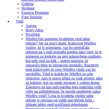
Galleria
Heritage
Essence Premium
Four Seasons
Vinil
Aurora
Berry Alloc
NextStep
Winflex
Vas zanimajo kvalitetne vinil talne
obloge? Ste na pravi strani. Kakovost Winflex
vinilov, ki jo ponujamo, vas bo prepričala,
obenem pa v naši ponudbi najdete tako vinil, ki je
primeren za leplenje na prej pripravljeno podlago,
kot tudi vinil na klik – sistem spajanja, ki
omogoča hitro in enostavno montažo. Razmerje
med kakovostjo in ceno Winflex vinila vas bo
navdušilo. Vinil iz kolekcije Winflex so zelo
obstojeni, zato je prava izbira za vsak prostor, tako
za kuhinjo, kot za ostale prostore v vašem domu.
Zagotovo pa ima tudi estetika tega materiala velik
vpliv na priljubljenost. Se morda sprašujete zakaj
Winflex vinil? Cena in kvaliteta vinilne talne
obloge je odvisna od vaših specifičnih želja –
izbirate lahko med različnimi debelinami,
dimenzijami, kot tudi dekorji, cena pa je odvisna