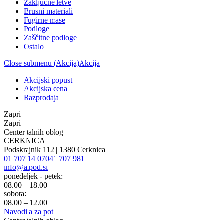
Zaključne letve
Brusni materiali
Fugirne mase
Podloge
Zaščitne podloge
Ostalo
Close submenu (Akcija)
Akcija
Akcijski popust
Akcijska cena
Razprodaja
Zapri
Zapri
Center talnih oblog
CERKNICA
Podskrajnik 112 | 1380 Cerknica
01 707 14 07
041 707 981
info@alpod.si
ponedeljek - petek:
08.00 – 18.00
sobota:
08.00 – 12.00
Navodila za pot