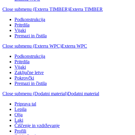
Close submenu (Exterra TIMBER)
Exterra TIMBER
Podkonstrukcija
Pritrdila
Vijaki
Premazi in čistila
Close submenu (Exterra WPC)
Exterra WPC
Podkonstrukcija
Pritrdila
Vijaki
Zaključne letve
Pokrovčki
Premazi in čistila
Close submenu (Dodatni material)
Dodatni material
Priprava tal
Lepila
Olja
Laki
Čiščenje in vzdrževanje
Profili