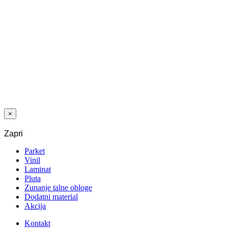
VINIL LVT
1028 KAMEN
ANTIQUE
BELI 4,2/0,55
MM 33/42
CLIC
×
Zapri
Parket
Vinil
Laminat
Pluta
Zunanje talne obloge
Dodatni material
Akcija
Kontakt