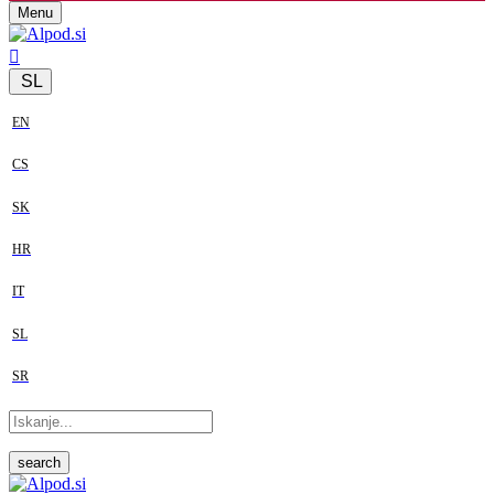
Menu
SL
EN
CS
SK
HR
IT
SL
SR
search