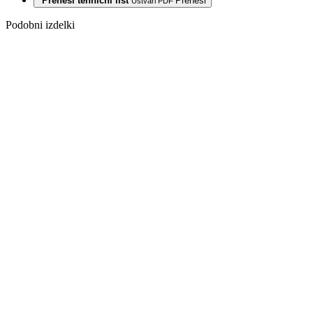
Prenesi tehnični list
Prenesi
Ustvari PDF
Podobni izdelki
-25%
VINIL LVT
1048 HRAST
CRAFT 4,0/0,3
MM 23/31
CLICK
2
19,00
€
/m
+
DDV
Izvirna
cena je bila:
19,00 €.
14,25
€
Trenutna
cena je: