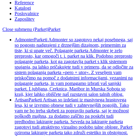
Reference
Katalogi
Poslovalnice
Zaposlitev
Close submenu (Parket)
Parket
Admonter
Parketi Admonter so zagotovo nekaj posebnega, saj
so pogosto nadgrajeni z drznejšim dizajnom, primernim za
tiste, ki si upate več. Polaganje parketa Admonter je zelo
preprosto, kar omogoči t. i. parket na klik. Podobno preprosto
polaganje parketa, kot ga zagotavlja parket s klik sistemom
spajanja, pa lahko pričakujete tudi v primeru, da se odločite za
sistem polaganja parketa »pero + utor«. Z veseljem vam
priskočimo na pomoč z dodatnimi informacijami, vezanimi na
polaganje parketa, in vam pomagamo izbrati vaš sanjski
parket. Ljubljana, Cerknica, Maribor in Murska Sobota so
kraji, kjer lahko obiščete naš razstavni salon talnih oblog.
Artisan
Parketi Artisan so izdelani iz masivnega hrastovega
lesa, ki se izvrstno obnese tudi v zahtevnejših pogojih. Tako
vam ne bo treba skrbeti za popravilo parketa, saj je možnost
poškodb majhna, za dodatno zaščito pa poskrbi tudi
predhodno lakiranje parketa. Seveda pa lakiranje parketa
zagotovi tudi atraktivno vizualno podobo talne obloge. Parket
oziroma lakiranje parketa tako združi estetiko in obstojnost.