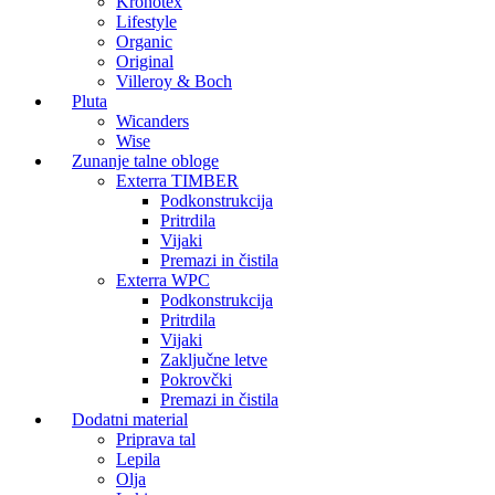
Kronotex
Lifestyle
Organic
Original
Villeroy & Boch
Pluta
Wicanders
Wise
Zunanje talne obloge
Exterra TIMBER
Podkonstrukcija
Pritrdila
Vijaki
Premazi in čistila
Exterra WPC
Podkonstrukcija
Pritrdila
Vijaki
Zaključne letve
Pokrovčki
Premazi in čistila
Dodatni material
Priprava tal
Lepila
Olja