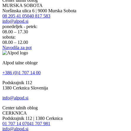
Center talnih oblog
MURSKA SOBOTA
Noršinska ulica 6 | 9000 Murska Sobota
08 205 41 05
040 817 583
info@alpod.si
ponedeljek - petek:
08.00 – 17.30
sobota:
08.00 – 12.00
Navodila za pot
Alpod talne obloge
+386 (0)1 707 14 00
Podskrajnik 112
1380 Cerknica Slovenija
info@alpod.si
Center talnih oblog
CERKNICA
Podskrajnik 112 | 1380 Cerknica
01 707 14 07
041 707 981
info@alpod.si