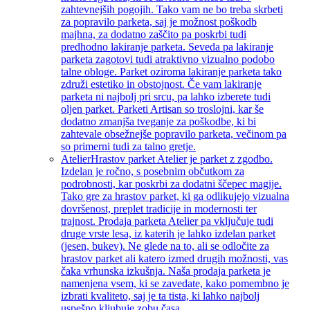
zahtevnejših pogojih. Tako vam ne bo treba skrbeti
za popravilo parketa, saj je možnost poškodb
majhna, za dodatno zaščito pa poskrbi tudi
predhodno lakiranje parketa. Seveda pa lakiranje
parketa zagotovi tudi atraktivno vizualno podobo
talne obloge. Parket oziroma lakiranje parketa tako
združi estetiko in obstojnost. Če vam lakiranje
parketa ni najbolj pri srcu, pa lahko izberete tudi
oljen parket. Parketi Artisan so troslojni, kar še
dodatno zmanjša tveganje za poškodbe, ki bi
zahtevale obsežnejše popravilo parketa, večinom pa
so primerni tudi za talno gretje.
Atelier
Hrastov parket Atelier je parket z zgodbo.
Izdelan je ročno, s posebnim občutkom za
podrobnosti, kar poskrbi za dodatni ščepec magije.
Tako gre za hrastov parket, ki ga odlikujejo vizualna
dovršenost, preplet tradicije in modernosti ter
trajnost. Prodaja parketa Atelier pa vključuje tudi
druge vrste lesa, iz katerih je lahko izdelan parket
(jesen, bukev). Ne glede na to, ali se odločite za
hrastov parket ali katero izmed drugih možnosti, vas
čaka vrhunska izkušnja. Naša prodaja parketa je
namenjena vsem, ki se zavedate, kako pomembno je
izbrati kvaliteto, saj je ta tista, ki lahko najbolj
uspešno kljubuje zobu časa.