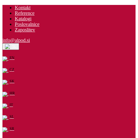
Kontakt
Reference
Katalogi
Poslovalnice
Zaposlitev
info@alpod.si
SL
EN
CZ
SK
HR
IT
SL
SR