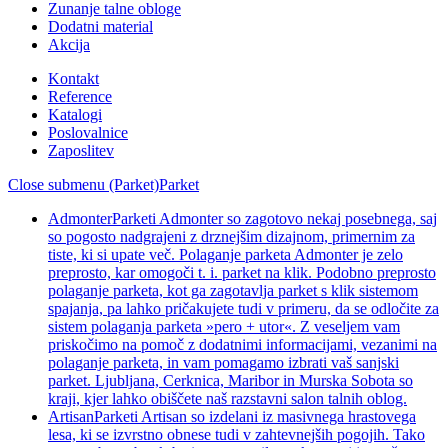
Zunanje talne obloge
Dodatni material
Akcija
Kontakt
Reference
Katalogi
Poslovalnice
Zaposlitev
Close submenu (Parket)
Parket
Admonter
Parketi Admonter so zagotovo nekaj posebnega, saj
so pogosto nadgrajeni z drznejšim dizajnom, primernim za
tiste, ki si upate več. Polaganje parketa Admonter je zelo
preprosto, kar omogoči t. i. parket na klik. Podobno preprosto
polaganje parketa, kot ga zagotavlja parket s klik sistemom
spajanja, pa lahko pričakujete tudi v primeru, da se odločite za
sistem polaganja parketa »pero + utor«. Z veseljem vam
priskočimo na pomoč z dodatnimi informacijami, vezanimi na
polaganje parketa, in vam pomagamo izbrati vaš sanjski
parket. Ljubljana, Cerknica, Maribor in Murska Sobota so
kraji, kjer lahko obiščete naš razstavni salon talnih oblog.
Artisan
Parketi Artisan so izdelani iz masivnega hrastovega
lesa, ki se izvrstno obnese tudi v zahtevnejših pogojih. Tako