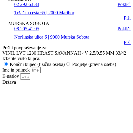
02 292 63 33
Pokliči
Tržaška cesta 65 | 2000 Maribor
Piši
MURSKA SOBOTA
08 205 41 05
Pokliči
Noršinska ulica 6 | 9000 Murska Sobota
Piši
Pošlji povpraševanje za:
VINIL LVT 1230 HRAST SAVANNAH 4V 2,5/0,55 MM 33/42
Izberite vrsto kupca:
Končni kupec (fizična oseba)
Podjetje (pravna oseba)
Ime in priimek
E-naslov
Država