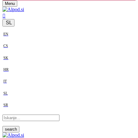
Menu
SL
EN
CS
SK
HR
IT
SL
SR
search