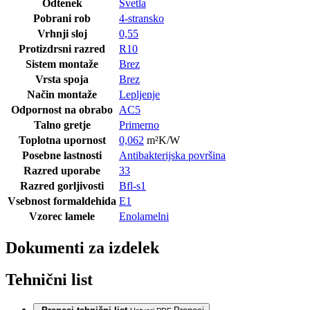
Odtenek
Svetla
Pobrani rob
4-stransko
Vrhnji sloj
0,55
Protizdrsni razred
R10
Sistem montaže
Brez
Vrsta spoja
Brez
Način montaže
Lepljenje
Odpornost na obrabo
AC5
Talno gretje
Primerno
Toplotna upornost
0,062
m²K/W
Posebne lastnosti
Antibakterijska površina
Razred uporabe
33
Razred gorljivosti
Bfl-s1
Vsebnost formaldehida
E1
Vzorec lamele
Enolamelni
Dokumenti za izdelek
Tehnični list