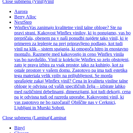
Close submenu (Vinil)
Vinil
Aurora
Berry Alloc
NextStep
Winflex
Vas zanimajo kvalitetne vinil talne obloge? Ste na
pravi strani. Kakovost Winflex vinilov, ki jo ponujamo, vas bo
prepričala, obenem pa v naši ponudbi najdete tako vinil, ki je
primeren za leplenje na prej pripravljeno podlago, kot tudi
vinil na klik – sistem spajanja, ki omogoča hitro in enostavno
montažo. Razmerje med kakovostjo in ceno Winflex vinila
vas bo navdušilo. Vinil iz kolekcije Winflex so zelo obstojeni,
zato je prava izbira za vsak prostor, tako za kuhinjo, kot za
ostale prostore v vašem domu. Zagotovo pa ima tudi estetika
tega materiala velik vpliv na priljubljenost. Se morda
sprašujete zakaj Winflex vinil? Cena in kvaliteta vinilne talne
obloge je odvisna od vaših specifičnih želja – izbirate lahko
med različnimi debelinami, dimenzijami, kot tudi dekorji, cena
pa je odvisna tudi od razreda uporabe. Kakovostni vinil, ki
vas zagotovo ne bo razočaral! Obiščite nas v Cerknici,
Ljubljani in Murski Soboti.
Close submenu (Laminat)
Laminat
Binyl