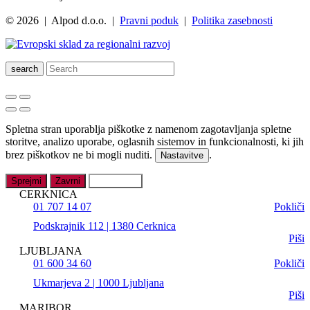
© 2026 | Alpod d.o.o. |
Pravni poduk
|
Politika zasebnosti
search
Spletna stran uporablja piškotke z namenom zagotavljanja spletne
storitve, analizo uporabe, oglasnih sistemov in funkcionalnosti, ki jih
brez piškotkov ne bi mogli nuditi.
.
Nastavitve
Sprejmi
Zavrni
Nastavitve
CERKNICA
01 707 14 07
Pokliči
Podskrajnik 112 | 1380 Cerknica
Piši
LJUBLJANA
01 600 34 60
Pokliči
Ukmarjeva 2 | 1000 Ljubljana
Piši
MARIBOR