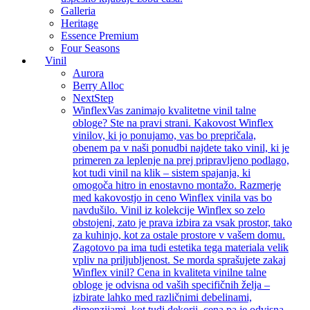
Galleria
Heritage
Essence Premium
Four Seasons
Vinil
Aurora
Berry Alloc
NextStep
Winflex
Vas zanimajo kvalitetne vinil talne
obloge? Ste na pravi strani. Kakovost Winflex
vinilov, ki jo ponujamo, vas bo prepričala,
obenem pa v naši ponudbi najdete tako vinil, ki je
primeren za leplenje na prej pripravljeno podlago,
kot tudi vinil na klik – sistem spajanja, ki
omogoča hitro in enostavno montažo. Razmerje
med kakovostjo in ceno Winflex vinila vas bo
navdušilo. Vinil iz kolekcije Winflex so zelo
obstojeni, zato je prava izbira za vsak prostor, tako
za kuhinjo, kot za ostale prostore v vašem domu.
Zagotovo pa ima tudi estetika tega materiala velik
vpliv na priljubljenost. Se morda sprašujete zakaj
Winflex vinil? Cena in kvaliteta vinilne talne
obloge je odvisna od vaših specifičnih želja –
izbirate lahko med različnimi debelinami,
dimenzijami, kot tudi dekorji, cena pa je odvisna