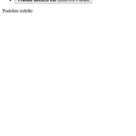
Prenesi tehnični list
Prenesi
Ustvari PDF
Podobni izdelki
VINIL LVT
1051 HRAST
KNOXVILLE
4,0/0,3 MM
23/31 CLICK