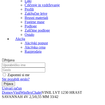
Laki
Čiščenje in vzdrževanje
Profili
Zaključne letve
Brusni materiali
Fugirne mase
Podloge
Zaščitne podloge
Ostalo
Akcija
Akcijski popust
Akcijska cena
Razprodaja
Prijava
Zapomni si me
Ste pozabili geslo?
Ustvari račun
Domov
Vinil
Winflex
Chalet
VINIL LVT 1230 HRAST
SAVANNAH 4V 2,5/0,55 MM 33/42