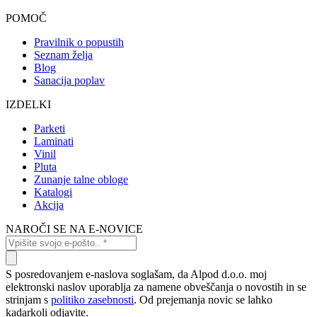
POMOČ
Pravilnik o popustih
Seznam želja
Blog
Sanacija poplav
IZDELKI
Parketi
Laminati
Vinil
Pluta
Zunanje talne obloge
Katalogi
Akcija
NAROČI SE NA E-NOVICE
S posredovanjem e-naslova soglašam, da Alpod d.o.o. moj
elektronski naslov uporablja za namene obveščanja o novostih in se
strinjam s
politiko zasebnosti
. Od prejemanja novic se lahko
kadarkoli odjavite.