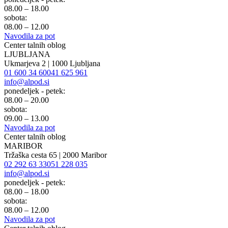
08.00 – 18.00
sobota:
08.00 – 12.00
Navodila za pot
Center talnih oblog
LJUBLJANA
Ukmarjeva 2 | 1000 Ljubljana
01 600 34 60
041 625 961
info@alpod.si
ponedeljek - petek:
08.00 – 20.00
sobota:
09.00 – 13.00
Navodila za pot
Center talnih oblog
MARIBOR
Tržaška cesta 65 | 2000 Maribor
02 292 63 33
051 228 035
info@alpod.si
ponedeljek - petek:
08.00 – 18.00
sobota:
08.00 – 12.00
Navodila za pot