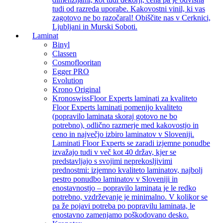
tudi od razreda uporabe. Kakovostni vinil, ki vas
zagotovo ne bo razočaral! Obiščite nas v Cerknici,
Ljubljani in Murski Soboti.
Laminat
Binyl
Classen
Cosmoflooritan
Egger PRO
Evolution
Krono Original
Kronoswiss
Floor Experts laminati za kvaliteto
Floor Experts laminati pomenijo kvaliteto
(popravilo laminata skoraj gotovo ne bo
potrebno), odlično razmerje med kakovostjo in
ceno in največjo izbiro laminatov v Sloveniji.
Laminati Floor Experts se zaradi izjemne ponudbe
izvažajo tudi v več kot 40 držav, kjer se
predstavljajo s svojimi neprekosljivimi
prednostmi: izjemno kvaliteto laminatov, najbolj
pestro ponudbo laminatov v Sloveniji in
enostavnostjo – popravilo laminata je le redko
potrebno, vzdrževanje je minimalno. V kolikor se
pa že pojavi potreba po popravilu laminata, le
enostavno zamenjamo poškodovano desko.