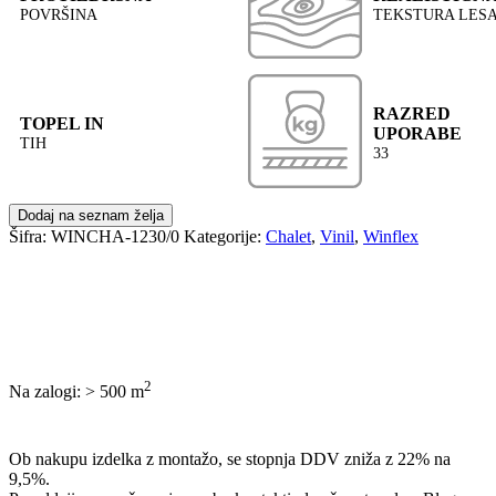
POVRŠINA
TEKSTURA LES
RAZRED
TOPEL IN
UPORABE
TIH
33
Dodaj na seznam želja
Šifra:
WINCHA-1230/0
Kategorije:
Chalet
,
Vinil
,
Winflex
2
Na zalogi: > 500
m
POŠLJI POVPRAŠEVANJE
Ob nakupu izdelka z montažo, se stopnja DDV zniža z 22% na
9,5%.