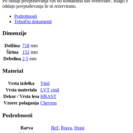
Po oddaji povpraševanja vas bo kontaktiral naš svetovalec. Blago z
oddajo povpraševanja še ni rezervirano.
Podrobnosti
Tehnični dokumenti
Dimenzije
Dolžina
718
mm
Širina
152
mm
Debelina
2,5
mm
Material
Vrsta izdelka
Vinil
Vrsta materiala
LVT vinil
Dekor / Vrsta lesa
HRAST
Vzorec polaganja
Chevron
Podrobnosti
Barva
Bež
,
Rjava
,
Hrast