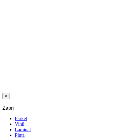
33/42 CLIC
VINIL LVT
1002 BOR
CANADIAN
2,0/0,3 MM
23/31
×
Zapri
Parket
Vinil
Laminat
Pluta