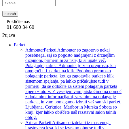
search
Pokličite nas
01 600 34 60
Prijava
Parket
Admonter
Parketi Admonter so zagotovo nekaj
posebnega, saj so pogosto nadgrajeni z drznejšim
dizajnom, primernim za tiste, ki si upate več.
Polaganje parketa Admonter je zelo preprosto, kar
omogoči t. i. parket na klik. Podobno preprosto
polaganje parketa, kot ga zagotavlja parket s klik
sistemom spajanja, pa lahko pričakujete tudi v
primeru, da se odločite za sistem polaganja parketa
»pero + utor«. Z veseljem vam priskočimo na pomoč
z dodatnimi informacijami, vezanimi na polaganje
parketa, in vam pomagamo izbrati vaš sanjski parket.
Ljubljana, Cerknica, Maribor in Murska Sobota so
kraji, kjer lahko obiščete naš razstavni salon talnih
oblog.
Artisan
Parketi Artisan so izdelani iz masivnega
hrastovega lesa, ki se izvrstno obnese tudi v