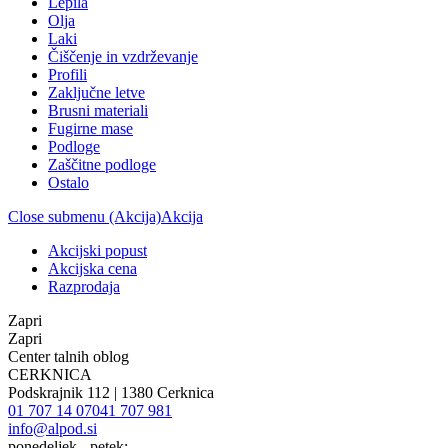
Lepila
Olja
Laki
Čiščenje in vzdrževanje
Profili
Zaključne letve
Brusni materiali
Fugirne mase
Podloge
Zaščitne podloge
Ostalo
Close submenu (Akcija)
Akcija
Akcijski popust
Akcijska cena
Razprodaja
Zapri
Zapri
Center talnih oblog
CERKNICA
Podskrajnik 112 | 1380 Cerknica
01 707 14 07
041 707 981
info@alpod.si
ponedeljek - petek: