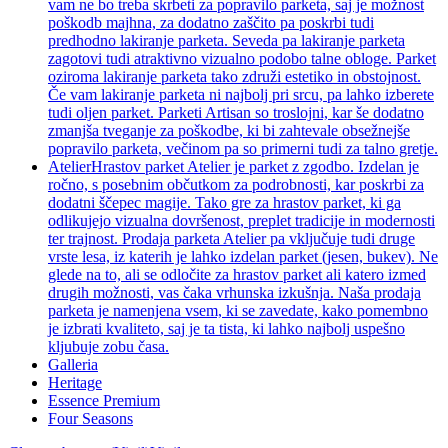
vam ne bo treba skrbeti za popravilo parketa, saj je možnost
poškodb majhna, za dodatno zaščito pa poskrbi tudi
predhodno lakiranje parketa. Seveda pa lakiranje parketa
zagotovi tudi atraktivno vizualno podobo talne obloge. Parket
oziroma lakiranje parketa tako združi estetiko in obstojnost.
Če vam lakiranje parketa ni najbolj pri srcu, pa lahko izberete
tudi oljen parket. Parketi Artisan so troslojni, kar še dodatno
zmanjša tveganje za poškodbe, ki bi zahtevale obsežnejše
popravilo parketa, večinom pa so primerni tudi za talno gretje.
Atelier
Hrastov parket Atelier je parket z zgodbo. Izdelan je
ročno, s posebnim občutkom za podrobnosti, kar poskrbi za
dodatni ščepec magije. Tako gre za hrastov parket, ki ga
odlikujejo vizualna dovršenost, preplet tradicije in modernosti
ter trajnost. Prodaja parketa Atelier pa vključuje tudi druge
vrste lesa, iz katerih je lahko izdelan parket (jesen, bukev). Ne
glede na to, ali se odločite za hrastov parket ali katero izmed
drugih možnosti, vas čaka vrhunska izkušnja. Naša prodaja
parketa je namenjena vsem, ki se zavedate, kako pomembno
je izbrati kvaliteto, saj je ta tista, ki lahko najbolj uspešno
kljubuje zobu časa.
Galleria
Heritage
Essence Premium
Four Seasons