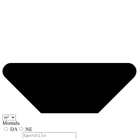
Montaža
DA
NE