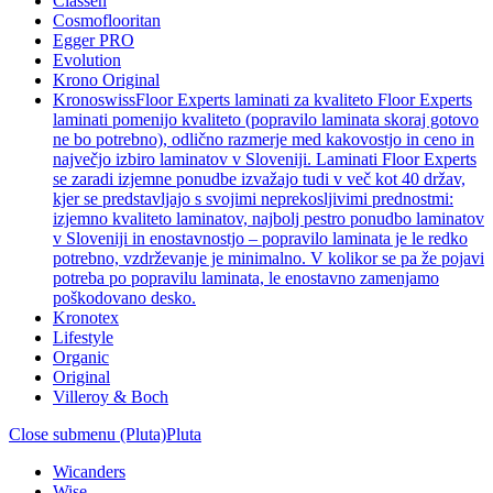
Classen
Cosmoflooritan
Egger PRO
Evolution
Krono Original
Kronoswiss
Floor Experts laminati za kvaliteto Floor Experts
laminati pomenijo kvaliteto (popravilo laminata skoraj gotovo
ne bo potrebno), odlično razmerje med kakovostjo in ceno in
največjo izbiro laminatov v Sloveniji. Laminati Floor Experts
se zaradi izjemne ponudbe izvažajo tudi v več kot 40 držav,
kjer se predstavljajo s svojimi neprekosljivimi prednostmi:
izjemno kvaliteto laminatov, najbolj pestro ponudbo laminatov
v Sloveniji in enostavnostjo – popravilo laminata je le redko
potrebno, vzdrževanje je minimalno. V kolikor se pa že pojavi
potreba po popravilu laminata, le enostavno zamenjamo
poškodovano desko.
Kronotex
Lifestyle
Organic
Original
Villeroy & Boch
Close submenu (Pluta)
Pluta
Wicanders
Wise