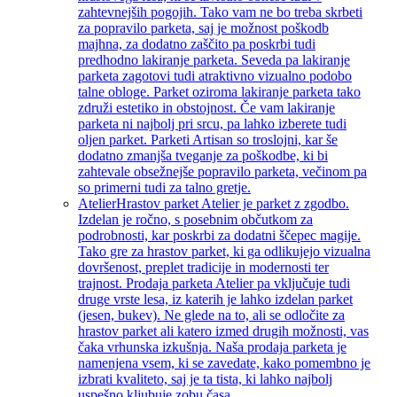
zahtevnejših pogojih. Tako vam ne bo treba skrbeti
za popravilo parketa, saj je možnost poškodb
majhna, za dodatno zaščito pa poskrbi tudi
predhodno lakiranje parketa. Seveda pa lakiranje
parketa zagotovi tudi atraktivno vizualno podobo
talne obloge. Parket oziroma lakiranje parketa tako
združi estetiko in obstojnost. Če vam lakiranje
parketa ni najbolj pri srcu, pa lahko izberete tudi
oljen parket. Parketi Artisan so troslojni, kar še
dodatno zmanjša tveganje za poškodbe, ki bi
zahtevale obsežnejše popravilo parketa, večinom pa
so primerni tudi za talno gretje.
Atelier
Hrastov parket Atelier je parket z zgodbo.
Izdelan je ročno, s posebnim občutkom za
podrobnosti, kar poskrbi za dodatni ščepec magije.
Tako gre za hrastov parket, ki ga odlikujejo vizualna
dovršenost, preplet tradicije in modernosti ter
trajnost. Prodaja parketa Atelier pa vključuje tudi
druge vrste lesa, iz katerih je lahko izdelan parket
(jesen, bukev). Ne glede na to, ali se odločite za
hrastov parket ali katero izmed drugih možnosti, vas
čaka vrhunska izkušnja. Naša prodaja parketa je
namenjena vsem, ki se zavedate, kako pomembno je
izbrati kvaliteto, saj je ta tista, ki lahko najbolj
uspešno kljubuje zobu časa.