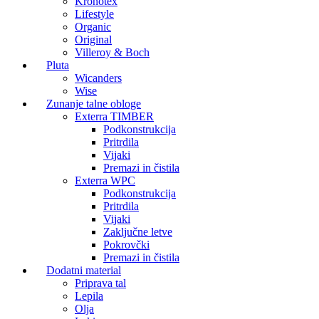
Kronotex
Lifestyle
Organic
Original
Villeroy & Boch
Pluta
Wicanders
Wise
Zunanje talne obloge
Exterra TIMBER
Podkonstrukcija
Pritrdila
Vijaki
Premazi in čistila
Exterra WPC
Podkonstrukcija
Pritrdila
Vijaki
Zaključne letve
Pokrovčki
Premazi in čistila
Dodatni material
Priprava tal
Lepila
Olja