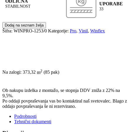
ODLIČNA
UPORABE
STABILNOST
33
Dodaj na seznam želja
Šifra:
WINPRO-1253/0
Kategorije:
Pro
,
Vinil
,
Winflex
2
Na zalogi: 373,32
m
(85 pak)
POŠLJI POVPRAŠEVANJE
Ob nakupu izdelka z montažo, se stopnja DDV zniža z 22% na
9,5%.
Po oddaji povpraševanja vas bo kontaktiral naš svetovalec. Blago z
oddajo povpraševanja še ni rezervirano.
Podrobnosti
Tehnični dokumenti