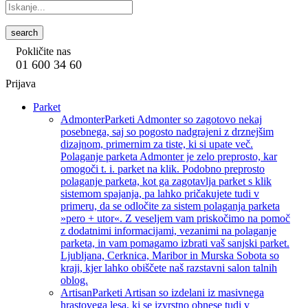
search
Pokličite nas
01 600 34 60
Prijava
Parket
Admonter
Parketi Admonter so zagotovo nekaj
posebnega, saj so pogosto nadgrajeni z drznejšim
dizajnom, primernim za tiste, ki si upate več.
Polaganje parketa Admonter je zelo preprosto, kar
omogoči t. i. parket na klik. Podobno preprosto
polaganje parketa, kot ga zagotavlja parket s klik
sistemom spajanja, pa lahko pričakujete tudi v
primeru, da se odločite za sistem polaganja parketa
»pero + utor«. Z veseljem vam priskočimo na pomoč
z dodatnimi informacijami, vezanimi na polaganje
parketa, in vam pomagamo izbrati vaš sanjski parket.
Ljubljana, Cerknica, Maribor in Murska Sobota so
kraji, kjer lahko obiščete naš razstavni salon talnih
oblog.
Artisan
Parketi Artisan so izdelani iz masivnega
hrastovega lesa, ki se izvrstno obnese tudi v