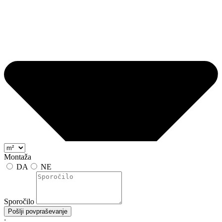
Montaža
DA
NE
Sporočilo
Pošlji povpraševanje
;