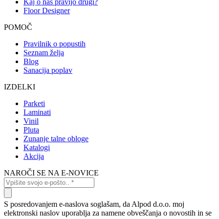
Kaj o nas pravijo drugi?
Floor Designer
POMOČ
Pravilnik o popustih
Seznam želja
Blog
Sanacija poplav
IZDELKI
Parketi
Laminati
Vinil
Pluta
Zunanje talne obloge
Katalogi
Akcija
NAROČI SE NA E-NOVICE
S posredovanjem e-naslova soglašam, da Alpod d.o.o. moj
elektronski naslov uporablja za namene obveščanja o novostih in se