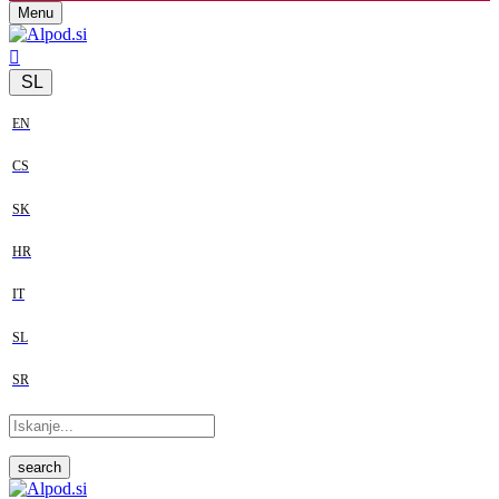
Menu
SL
EN
CS
SK
HR
IT
SL
SR
search