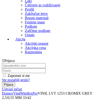
Laki
Čiščenje in vzdrževanje
Profili
Zaključne letve
Brusni materiali
Fugirne mase
Podloge
Zaščitne podloge
Ostalo
Akcija
Akcijski popust
Akcijska cena
Razprodaja
Prijava
Zapomni si me
Ste pozabili geslo?
Ustvari račun
Domov
Vinil
Winflex
Pro
VINIL LVT 1253 CROMIX GREY
2,5/0,55 MM 33/42