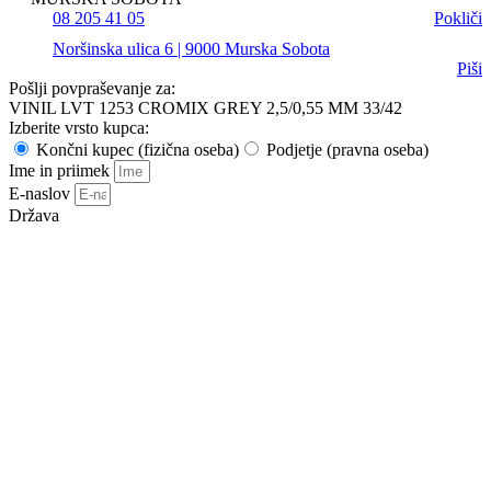
08 205 41 05
Pokliči
Noršinska ulica 6 | 9000 Murska Sobota
Piši
Pošlji povpraševanje za:
VINIL LVT 1253 CROMIX GREY 2,5/0,55 MM 33/42
Izberite vrsto kupca:
Končni kupec (fizična oseba)
Podjetje (pravna oseba)
Ime in priimek
E-naslov
Država