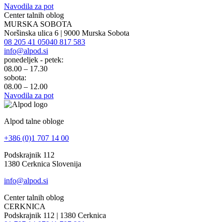
Navodila za pot
Center talnih oblog
MURSKA SOBOTA
Noršinska ulica 6 | 9000 Murska Sobota
08 205 41 05
040 817 583
info@alpod.si
ponedeljek - petek:
08.00 – 17.30
sobota:
08.00 – 12.00
Navodila za pot
Alpod talne obloge
+386 (0)1 707 14 00
Podskrajnik 112
1380 Cerknica Slovenija
info@alpod.si
Center talnih oblog
CERKNICA
Podskrajnik 112 | 1380 Cerknica