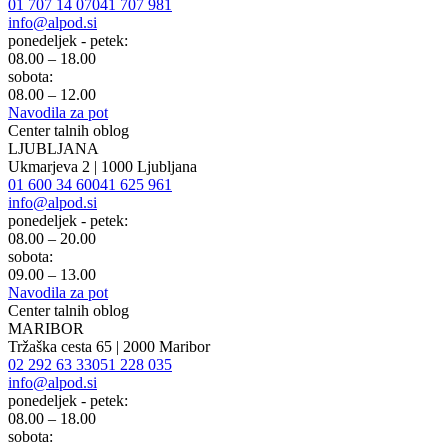
01 707 14 07
041 707 981
info@alpod.si
ponedeljek - petek:
08.00 – 18.00
sobota:
08.00 – 12.00
Navodila za pot
Center talnih oblog
LJUBLJANA
Ukmarjeva 2 | 1000 Ljubljana
01 600 34 60
041 625 961
info@alpod.si
ponedeljek - petek:
08.00 – 20.00
sobota:
09.00 – 13.00
Navodila za pot
Center talnih oblog
MARIBOR
Tržaška cesta 65 | 2000 Maribor
02 292 63 33
051 228 035
info@alpod.si
ponedeljek - petek:
08.00 – 18.00
sobota: