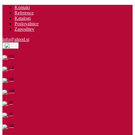
Kontakt
Reference
Katalogi
Poslovalnice
Zaposlitev
info@alpod.si
SL
EN
CZ
SK
HR
IT
SL
SR