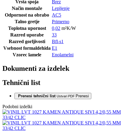
Vrsta spoja
Brez
Način montaže
Lepljenje
Odpornost na obrabo
AC5
Talno gretje
Primerno
Toplotna upornost
0,02
m²K/W
Razred uporabe
33
Razred gorljivosti
Bfl-s1
Vsebnost formaldehida
E1
Vzorec lamele
Enolamelni
Dokumenti za izdelek
Tehnični list
Prenesi tehnični list
Prenesi
Ustvari PDF
Podobni izdelki