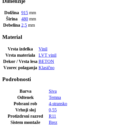
Dimenzije
Dolžina
915
mm
Širina
480
mm
Debelina
2,5
mm
Material
Vrsta izdelka
Vinil
Vrsta materiala
LVT vinil
Dekor / Vrsta lesa
BETON
Vzorec polaganja
Klasično
Podrobnosti
Barva
Siva
Odtenek
Temna
Pobrani rob
4-stransko
Vrhnji sloj
0,55
Protizdrsni razred
R11
Sistem montaže
Brez