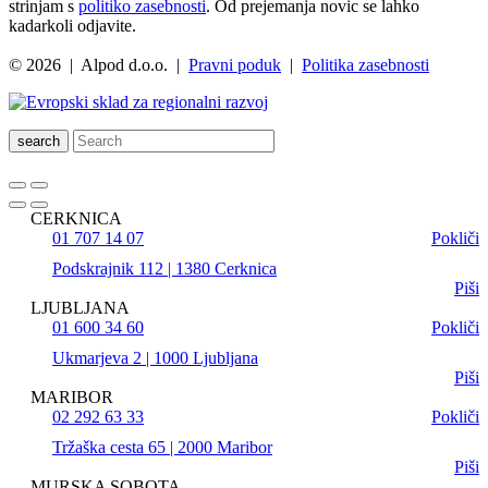
strinjam s
politiko zasebnosti
. Od prejemanja novic se lahko
kadarkoli odjavite.
© 2026 | Alpod d.o.o. |
Pravni poduk
|
Politika zasebnosti
search
CERKNICA
01 707 14 07
Pokliči
Podskrajnik 112 | 1380 Cerknica
Piši
LJUBLJANA
01 600 34 60
Pokliči
Ukmarjeva 2 | 1000 Ljubljana
Piši
MARIBOR
02 292 63 33
Pokliči
Tržaška cesta 65 | 2000 Maribor
Piši
MURSKA SOBOTA