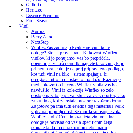
Galleria
Heritage
Essence Premium
Four Seasons
Vinil
Aurora
Berry Alloc
NextStep
Winflex
Vas zanimajo kvalitetne vinil talne
obloge? Ste na pravi strani. Kakovost Winflex
vinilov, ki jo ponujamo, vas bo prepričala,
obenem pa v naši ponudbi najdete tako vinil, ki je
primeren za leplenje na prej pripravljeno podlago,
kot tudi vinil na klik – sistem spajanja, ki
omogoča hitro in enostavno montažo. Razmerje
med kakovostjo in ceno Winflex vinila vas bo
navdušilo. Vinil iz kolekcije Winflex so zelo
obstojeni, zato je prava izbira za vsak prostor, tako
za kuhinjo, kot za ostale prostore v vašem domu.
Zagotovo pa ima tudi estetika tega materiala velik
vpliv na priljubljenost. Se morda sprašujete zakaj
Winflex vinil? Cena in kvaliteta vinilne talne
obloge je odvisna od vaših specifičnih želja –
izbirate lahko med različnimi debelinami,
dimenzijami, kot tudi dekorji, cena pa je odvisna