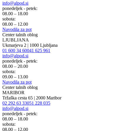
info@alpod.si
ponedeljek - petek:
08.00 – 18.00
sobota:
08.00 – 12.00
Navodila za pot
Center talnih oblog
LJUBLJANA
Ukmarjeva 2 | 1000 Ljubljana
01 600 34 60
041 625 961
info@alpod.si
ponedeljek - petek:
08.00 – 20.00
sobota:
09.00 – 13.00
Navodila za pot
Center talnih oblog
MARIBOR
Tržaška cesta 65 | 2000 Maribor
02 292 63 33
051 228 035
info@alpod.si
ponedeljek - petek:
08.00 – 18.00
sobota:
08.00 – 12.00