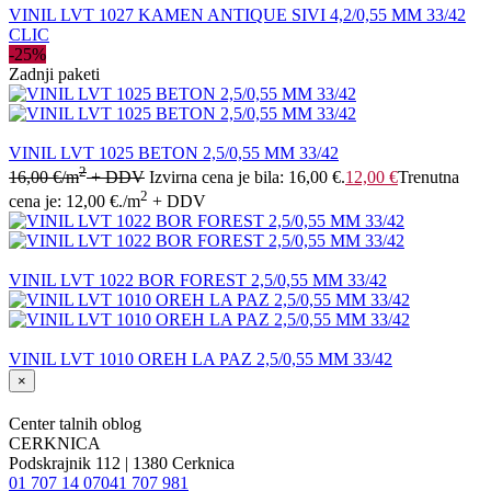
VINIL LVT 1027 KAMEN ANTIQUE SIVI 4,2/0,55 MM 33/42
CLIC
-25%
Zadnji paketi
VINIL LVT 1025 BETON 2,5/0,55 MM 33/42
2
16,00
€
/m
+ DDV
Izvirna cena je bila: 16,00 €.
12,00
€
Trenutna
2
cena je: 12,00 €.
/m
+ DDV
VINIL LVT 1022 BOR FOREST 2,5/0,55 MM 33/42
VINIL LVT 1010 OREH LA PAZ 2,5/0,55 MM 33/42
×
Center talnih oblog
CERKNICA
Podskrajnik 112 | 1380 Cerknica
01 707 14 07
041 707 981