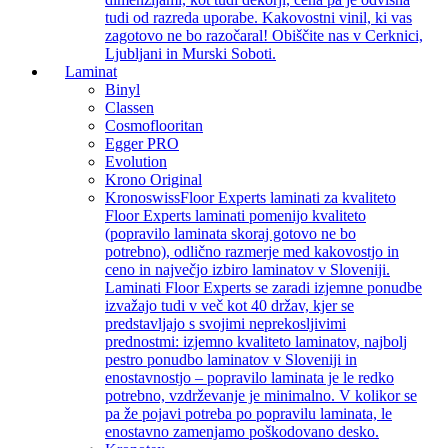
tudi od razreda uporabe. Kakovostni vinil, ki vas
zagotovo ne bo razočaral! Obiščite nas v Cerknici,
Ljubljani in Murski Soboti.
Laminat
Binyl
Classen
Cosmoflooritan
Egger PRO
Evolution
Krono Original
Kronoswiss
Floor Experts laminati za kvaliteto
Floor Experts laminati pomenijo kvaliteto
(popravilo laminata skoraj gotovo ne bo
potrebno), odlično razmerje med kakovostjo in
ceno in največjo izbiro laminatov v Sloveniji.
Laminati Floor Experts se zaradi izjemne ponudbe
izvažajo tudi v več kot 40 držav, kjer se
predstavljajo s svojimi neprekosljivimi
prednostmi: izjemno kvaliteto laminatov, najbolj
pestro ponudbo laminatov v Sloveniji in
enostavnostjo – popravilo laminata je le redko
potrebno, vzdrževanje je minimalno. V kolikor se
pa že pojavi potreba po popravilu laminata, le
enostavno zamenjamo poškodovano desko.