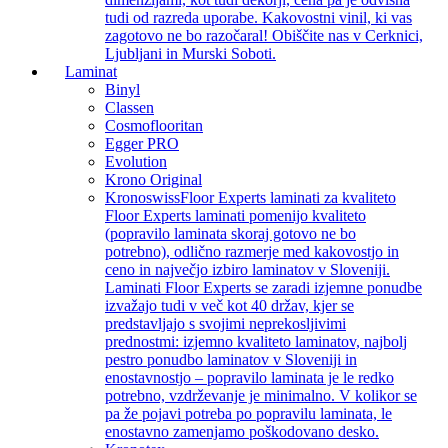
tudi od razreda uporabe. Kakovostni vinil, ki vas
zagotovo ne bo razočaral! Obiščite nas v Cerknici,
Ljubljani in Murski Soboti.
Laminat
Binyl
Classen
Cosmoflooritan
Egger PRO
Evolution
Krono Original
Kronoswiss
Floor Experts laminati za kvaliteto
Floor Experts laminati pomenijo kvaliteto
(popravilo laminata skoraj gotovo ne bo
potrebno), odlično razmerje med kakovostjo in
ceno in največjo izbiro laminatov v Sloveniji.
Laminati Floor Experts se zaradi izjemne ponudbe
izvažajo tudi v več kot 40 držav, kjer se
predstavljajo s svojimi neprekosljivimi
prednostmi: izjemno kvaliteto laminatov, najbolj
pestro ponudbo laminatov v Sloveniji in
enostavnostjo – popravilo laminata je le redko
potrebno, vzdrževanje je minimalno. V kolikor se
pa že pojavi potreba po popravilu laminata, le
enostavno zamenjamo poškodovano desko.