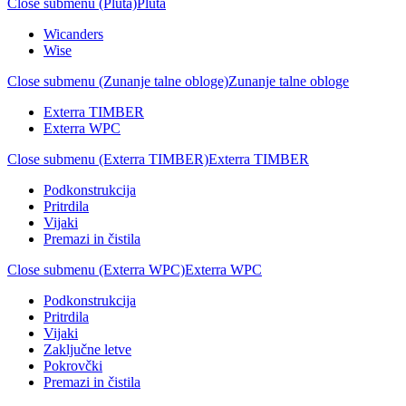
Close submenu (Pluta)
Pluta
Wicanders
Wise
Close submenu (Zunanje talne obloge)
Zunanje talne obloge
Exterra TIMBER
Exterra WPC
Close submenu (Exterra TIMBER)
Exterra TIMBER
Podkonstrukcija
Pritrdila
Vijaki
Premazi in čistila
Close submenu (Exterra WPC)
Exterra WPC
Podkonstrukcija
Pritrdila
Vijaki
Zaključne letve
Pokrovčki
Premazi in čistila