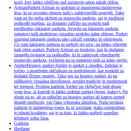
kraji, kjer lahko obiščete naš razstavni salon talnih oblog.
Artisan
Parketi Artisan so izdelani iz masivnega hrastovega
lesa, ki se izvrstno obnese tudi v zahtevnejših pogojih. Tako
vam ne bo treba skrbeti za popravilo parketa, saj je možnost
poškodb majhna, za dodatno zaščito pa poskrbi tudi
predhodno lakiranje parketa. Seveda pa lakiranje parketa
zagotovi tudi atraktivno vizualno podobo talne obloge. Parket
oziroma lakiranje parketa tako združi estetiko in obstojnost.
Če vam lakiranje parketa ni najbolj pri srcu, pa lahko izberete
tudi oljen parket. Parketi Artisan so troslojni, kar še dodatno
zmanjša tveganje za poškodbe, ki bi zahtevale obsežnejše
popravilo parketa, večinom pa so primerni tudi za talno gretje.
Atelier
Hrastov parket Atelier je parket z zgodbo. Izdelan je
ročno, s posebnim občutkom za podrobnosti, kar poskrbi za
dodatni ščepec magije. Tako gre za hrastov parket, ki ga
odlikujejo vizualna dovršenost, preplet tradicije in modernosti
ter trajnost. Prodaja parketa Atelier pa vključuje tudi druge
vrste lesa, iz katerih je lahko izdelan parket (jesen, bukev). Ne
glede na to, ali se odločite za hrastov parket ali katero izmed
drugih možnosti, vas čaka vrhunska izkušnja. Naša prodaja
parketa je namenjena vsem, ki se zavedate, kako pomembno
je izbrati kvaliteto, saj je ta tista, ki lahko najbolj uspešno
kljubuje zobu časa.
Galleria
Heritage