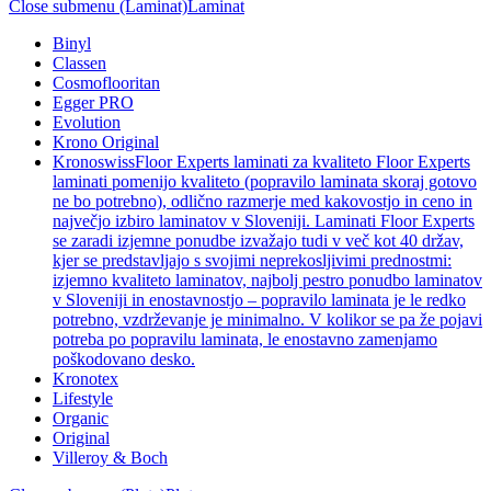
Close submenu (Laminat)
Laminat
Binyl
Classen
Cosmoflooritan
Egger PRO
Evolution
Krono Original
Kronoswiss
Floor Experts laminati za kvaliteto Floor Experts
laminati pomenijo kvaliteto (popravilo laminata skoraj gotovo
ne bo potrebno), odlično razmerje med kakovostjo in ceno in
največjo izbiro laminatov v Sloveniji. Laminati Floor Experts
se zaradi izjemne ponudbe izvažajo tudi v več kot 40 držav,
kjer se predstavljajo s svojimi neprekosljivimi prednostmi:
izjemno kvaliteto laminatov, najbolj pestro ponudbo laminatov
v Sloveniji in enostavnostjo – popravilo laminata je le redko
potrebno, vzdrževanje je minimalno. V kolikor se pa že pojavi
potreba po popravilu laminata, le enostavno zamenjamo
poškodovano desko.
Kronotex
Lifestyle
Organic
Original
Villeroy & Boch