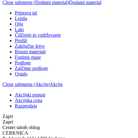
Close submenu (Dodatni material)
Dodatni material
Priprava tal
Lepila
Olja
Laki
Čiščenje in vzdrževanje
Profili
Zaključne letve
Brusni materiali
Fugirne mase
Podloge
Zaščitne podloge
Ostalo
Close submenu (Akcija)
Akcija
Akcijski popust
Akcijska cena
Razprodaja
Zapri
Zapri
Center talnih oblog
CERKNICA