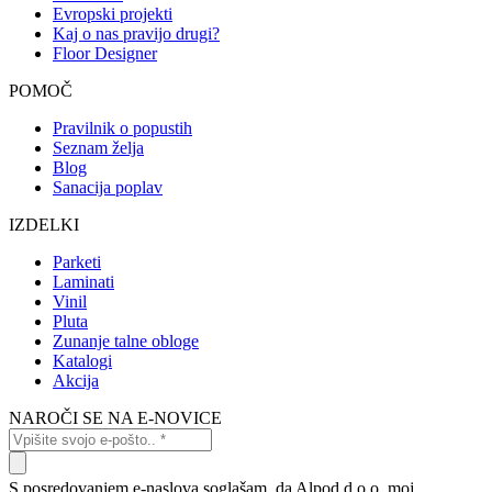
Evropski projekti
Kaj o nas pravijo drugi?
Floor Designer
POMOČ
Pravilnik o popustih
Seznam želja
Blog
Sanacija poplav
IZDELKI
Parketi
Laminati
Vinil
Pluta
Zunanje talne obloge
Katalogi
Akcija
NAROČI SE NA E-NOVICE
S posredovanjem e-naslova soglašam, da Alpod d.o.o. moj