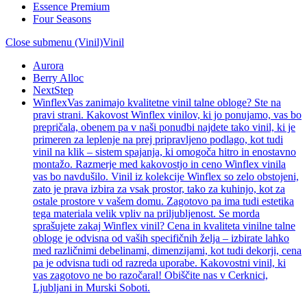
Essence Premium
Four Seasons
Close submenu (Vinil)
Vinil
Aurora
Berry Alloc
NextStep
Winflex
Vas zanimajo kvalitetne vinil talne obloge? Ste na
pravi strani. Kakovost Winflex vinilov, ki jo ponujamo, vas bo
prepričala, obenem pa v naši ponudbi najdete tako vinil, ki je
primeren za leplenje na prej pripravljeno podlago, kot tudi
vinil na klik – sistem spajanja, ki omogoča hitro in enostavno
montažo. Razmerje med kakovostjo in ceno Winflex vinila
vas bo navdušilo. Vinil iz kolekcije Winflex so zelo obstojeni,
zato je prava izbira za vsak prostor, tako za kuhinjo, kot za
ostale prostore v vašem domu. Zagotovo pa ima tudi estetika
tega materiala velik vpliv na priljubljenost. Se morda
sprašujete zakaj Winflex vinil? Cena in kvaliteta vinilne talne
obloge je odvisna od vaših specifičnih želja – izbirate lahko
med različnimi debelinami, dimenzijami, kot tudi dekorji, cena
pa je odvisna tudi od razreda uporabe. Kakovostni vinil, ki
vas zagotovo ne bo razočaral! Obiščite nas v Cerknici,
Ljubljani in Murski Soboti.