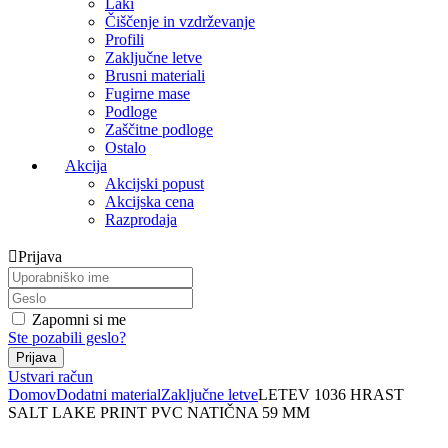
Laki
Čiščenje in vzdrževanje
Profili
Zaključne letve
Brusni materiali
Fugirne mase
Podloge
Zaščitne podloge
Ostalo
Akcija
Akcijski popust
Akcijska cena
Razprodaja
Prijava
Zapomni si me
Ste pozabili geslo?
Ustvari račun
Domov
Dodatni material
Zaključne letve
LETEV 1036 HRAST
SALT LAKE PRINT PVC NATIČNA 59 MM