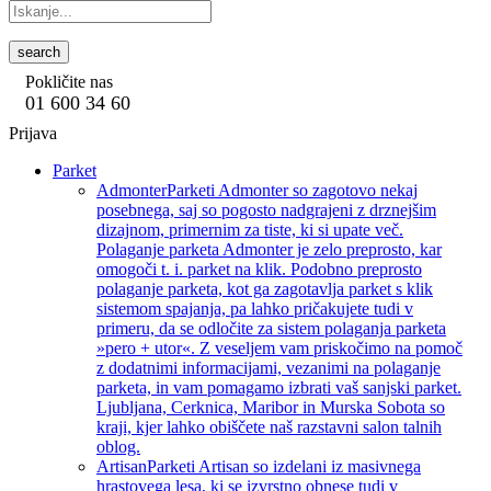
search
Pokličite nas
01 600 34 60
Prijava
Parket
Admonter
Parketi Admonter so zagotovo nekaj
posebnega, saj so pogosto nadgrajeni z drznejšim
dizajnom, primernim za tiste, ki si upate več.
Polaganje parketa Admonter je zelo preprosto, kar
omogoči t. i. parket na klik. Podobno preprosto
polaganje parketa, kot ga zagotavlja parket s klik
sistemom spajanja, pa lahko pričakujete tudi v
primeru, da se odločite za sistem polaganja parketa
»pero + utor«. Z veseljem vam priskočimo na pomoč
z dodatnimi informacijami, vezanimi na polaganje
parketa, in vam pomagamo izbrati vaš sanjski parket.
Ljubljana, Cerknica, Maribor in Murska Sobota so
kraji, kjer lahko obiščete naš razstavni salon talnih
oblog.
Artisan
Parketi Artisan so izdelani iz masivnega
hrastovega lesa, ki se izvrstno obnese tudi v