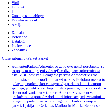
Vinil
Laminat
Pluta
Zunanje talne obloge
Dodatni material
Akcija
Kontakt
Reference
Katalogi
Poslovalnice
Zaposlitev
Close submenu (Parket)
Parket
Admonter
Parketi Admonter so zagotovo nekaj posebnega, saj
so pogosto nadgrajeni z drznejšim dizajnom, primernim za
tiste, ki si upate več. Polaganje parketa Admonter je zelo
preprosto, kar omogoči t. i. parket na klik. Podobno preprosto
polaganje parketa, kot ga zagotavlja parket s klik sistemom
spajanja, pa lahko pričakujete tudi v primeru, da se odločite za
sistem polaganja parketa »pero + utor«. Z veseljem vam
priskočimo na pomoč z dodatnimi informacijami, vezanimi na
polaganje parketa, in vam pomagamo izbrati vaš sanjski
parket. Ljubljana, Cerknica, Maribor in Murska Sobota so