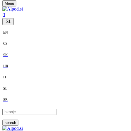
Menu
SL
EN
CS
SK
HR
IT
SL
SR
search