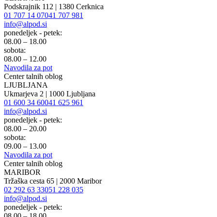
Podskrajnik 112 | 1380 Cerknica
01 707 14 07
041 707 981
info@alpod.si
ponedeljek - petek:
08.00 – 18.00
sobota:
08.00 – 12.00
Navodila za pot
Center talnih oblog
LJUBLJANA
Ukmarjeva 2 | 1000 Ljubljana
01 600 34 60
041 625 961
info@alpod.si
ponedeljek - petek:
08.00 – 20.00
sobota:
09.00 – 13.00
Navodila za pot
Center talnih oblog
MARIBOR
Tržaška cesta 65 | 2000 Maribor
02 292 63 33
051 228 035
info@alpod.si
ponedeljek - petek:
08.00 – 18.00