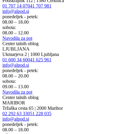
Podskrajnik 112 | 1380 Cerknica
01 707 14 07
041 707 981
info@alpod.si
ponedeljek - petek:
08.00 – 18.00
sobota:
08.00 – 12.00
Navodila za pot
Center talnih oblog
LJUBLJANA
Ukmarjeva 2 | 1000 Ljubljana
01 600 34 60
041 625 961
info@alpod.si
ponedeljek - petek:
08.00 – 20.00
sobota:
09.00 – 13.00
Navodila za pot
Center talnih oblog
MARIBOR
Tržaška cesta 65 | 2000 Maribor
02 292 63 33
051 228 035
info@alpod.si
ponedeljek - petek:
08.00 – 18.00