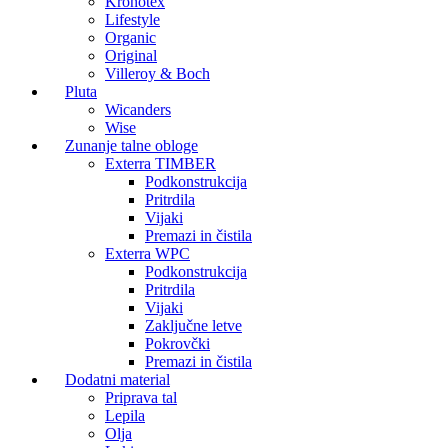
Kronotex
Lifestyle
Organic
Original
Villeroy & Boch
Pluta
Wicanders
Wise
Zunanje talne obloge
Exterra TIMBER
Podkonstrukcija
Pritrdila
Vijaki
Premazi in čistila
Exterra WPC
Podkonstrukcija
Pritrdila
Vijaki
Zaključne letve
Pokrovčki
Premazi in čistila
Dodatni material
Priprava tal
Lepila
Olja