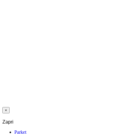
OLJE 40x18
SW SV4-D1
LETEV 1058
KAMEN ČRNI
PRINT PVC
NATIČNA 59
MM
LETEV HDF
DEKOR F078
58X18 H61 WR
×
Zapri
Parket