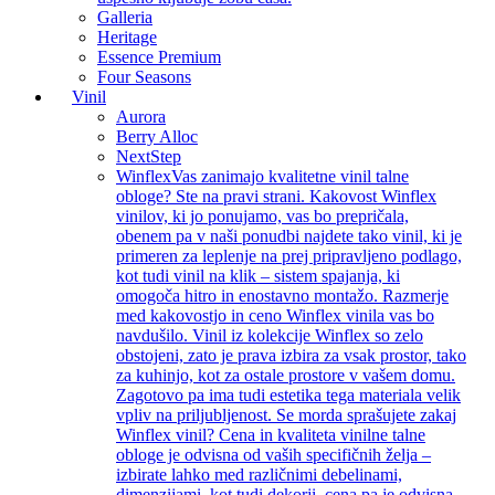
Galleria
Heritage
Essence Premium
Four Seasons
Vinil
Aurora
Berry Alloc
NextStep
Winflex
Vas zanimajo kvalitetne vinil talne
obloge? Ste na pravi strani. Kakovost Winflex
vinilov, ki jo ponujamo, vas bo prepričala,
obenem pa v naši ponudbi najdete tako vinil, ki je
primeren za leplenje na prej pripravljeno podlago,
kot tudi vinil na klik – sistem spajanja, ki
omogoča hitro in enostavno montažo. Razmerje
med kakovostjo in ceno Winflex vinila vas bo
navdušilo. Vinil iz kolekcije Winflex so zelo
obstojeni, zato je prava izbira za vsak prostor, tako
za kuhinjo, kot za ostale prostore v vašem domu.
Zagotovo pa ima tudi estetika tega materiala velik
vpliv na priljubljenost. Se morda sprašujete zakaj
Winflex vinil? Cena in kvaliteta vinilne talne
obloge je odvisna od vaših specifičnih želja –
izbirate lahko med različnimi debelinami,
dimenzijami, kot tudi dekorji, cena pa je odvisna