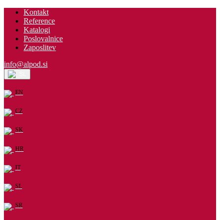
Kontakt
Reference
Katalogi
Poslovalnice
Zaposlitev
info@alpod.si
SL
EN
CZ
SK
HR
IT
SL
SR