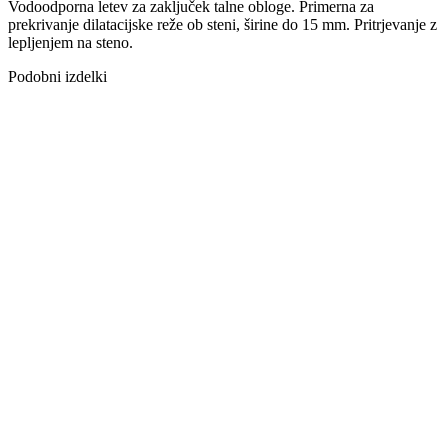
Vodoodporna letev za zaključek talne obloge. Primerna za
prekrivanje dilatacijske reže ob steni, širine do 15 mm. Pritrjevanje z
lepljenjem na steno.
Podobni izdelki
LETEV 1359
MDF TIP 04
FOLIRANA
NATIČNA 60
MM
LETEV
FURNIR
HRAST BELO