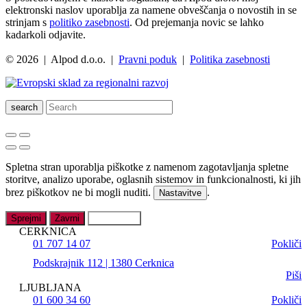
elektronski naslov uporablja za namene obveščanja o novostih in se
strinjam s
politiko zasebnosti
. Od prejemanja novic se lahko
kadarkoli odjavite.
© 2026 | Alpod d.o.o. |
Pravni poduk
|
Politika zasebnosti
search
Spletna stran uporablja piškotke z namenom zagotavljanja spletne
storitve, analizo uporabe, oglasnih sistemov in funkcionalnosti, ki jih
brez piškotkov ne bi mogli nuditi.
.
Nastavitve
Sprejmi
Zavrni
Nastavitve
CERKNICA
01 707 14 07
Pokliči
Podskrajnik 112 | 1380 Cerknica
Piši
LJUBLJANA
01 600 34 60
Pokliči