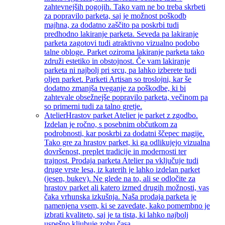
zahtevnejših pogojih. Tako vam ne bo treba skrbeti
za popravilo parketa, saj je možnost poškodb
majhna, za dodatno zaščito pa poskrbi tudi
predhodno lakiranje parketa. Seveda pa lakiranje
parketa zagotovi tudi atraktivno vizualno podobo
talne obloge. Parket oziroma lakiranje parketa tako
združi estetiko in obstojnost. Če vam lakiranje
parketa ni najbolj pri srcu, pa lahko izberete tudi
oljen parket. Parketi Artisan so troslojni, kar še
dodatno zmanjša tveganje za poškodbe, ki bi
zahtevale obsežnejše popravilo parketa, večinom pa
so primerni tudi za talno gretje.
Atelier
Hrastov parket Atelier je parket z zgodbo.
Izdelan je ročno, s posebnim občutkom za
podrobnosti, kar poskrbi za dodatni ščepec magije.
Tako gre za hrastov parket, ki ga odlikujejo vizualna
dovršenost, preplet tradicije in modernosti ter
trajnost. Prodaja parketa Atelier pa vključuje tudi
druge vrste lesa, iz katerih je lahko izdelan parket
(jesen, bukev). Ne glede na to, ali se odločite za
hrastov parket ali katero izmed drugih možnosti, vas
čaka vrhunska izkušnja. Naša prodaja parketa je
namenjena vsem, ki se zavedate, kako pomembno je
izbrati kvaliteto, saj je ta tista, ki lahko najbolj
uspešno kljubuje zobu časa.