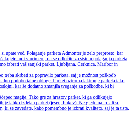
 si upate več. Polaganje parketa Admonter je zelo preprosto, kar
čakujete tudi v primeru, da se odločite za sistem polaganja parketa
 izbrati vaš sanjski parket. Ljubljana, Cerknica, Maribor in
bo treba skrbeti za popravilo parketa, saj je možnost poškodb
zualno podobo talne obloge. Parket oziroma lakiranje parketa tako
 troslojni, kar še dodatno zmanjša tveganje za poškodbe, ki bi
ščepec magije. Tako gre za hrastov parket, ki ga odlikujejo
rih je lahko izdelan parket (jesen, bukev). Ne glede na to, ali se
ki se zavedate, kako pomembno je izbrati kvaliteto, saj je ta tista,