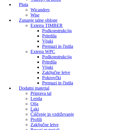
Pluta
Wicanders
Wise
Zunanje talne obloge
Exterra TIMBER
Podkonstrukcija
Pritrdila
Vijaki
Premazi in čistila
Exterra WPC
Podkonstrukcija
Pritrdila
Vijaki
Zaključne letve
Pokrovčki
Premazi in čistila
Dodatni material
Priprava tal
Lepila
Olja
Laki
Čiščenje in vzdrževanje
Profili
Zaključne letve
Brusni materiali