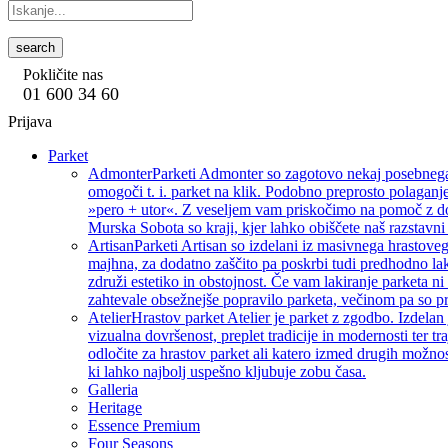
search
Pokličite nas
01 600 34 60
Prijava
Parket
Admonter
Parketi Admonter so zagotovo nekaj posebnega, 
omogoči t. i. parket na klik. Podobno preprosto polaganje
»pero + utor«. Z veseljem vam priskočimo na pomoč z dod
Murska Sobota so kraji, kjer lahko obiščete naš razstavni 
Artisan
Parketi Artisan so izdelani iz masivnega hrastoveg
majhna, za dodatno zaščito pa poskrbi tudi predhodno lak
združi estetiko in obstojnost. Če vam lakiranje parketa ni 
zahtevale obsežnejše popravilo parketa, večinom pa so pri
Atelier
Hrastov parket Atelier je parket z zgodbo. Izdelan
vizualna dovršenost, preplet tradicije in modernosti ter tra
odločite za hrastov parket ali katero izmed drugih možnos
ki lahko najbolj uspešno kljubuje zobu časa.
Galleria
Heritage
Essence Premium
Four Seasons