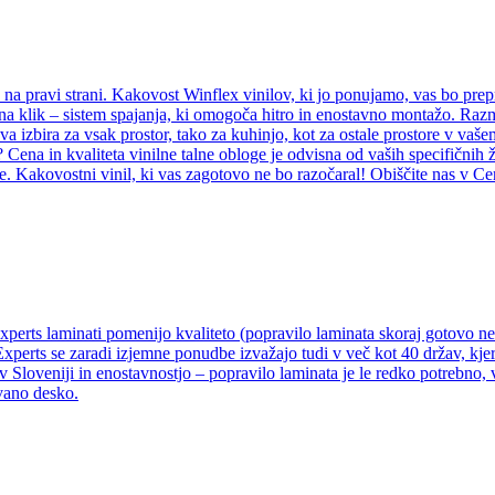
e na pravi strani. Kakovost Winflex vinilov, ki jo ponujamo, vas bo prep
il na klik – sistem spajanja, ki omogoča hitro in enostavno montažo. Ra
rava izbira za vsak prostor, tako za kuhinjo, kot za ostale prostore v va
? Cena in kvaliteta vinilne talne obloge je odvisna od vaših specifičnih 
e. Kakovostni vinil, ki vas zagotovo ne bo razočaral! Obiščite nas v Ce
Experts laminati pomenijo kvaliteto (popravilo laminata skoraj gotovo 
Experts se zaradi izjemne ponudbe izvažajo tudi v več kot 40 držav, kjer
v Sloveniji in enostavnostjo – popravilo laminata je le redko potrebno,
vano desko.