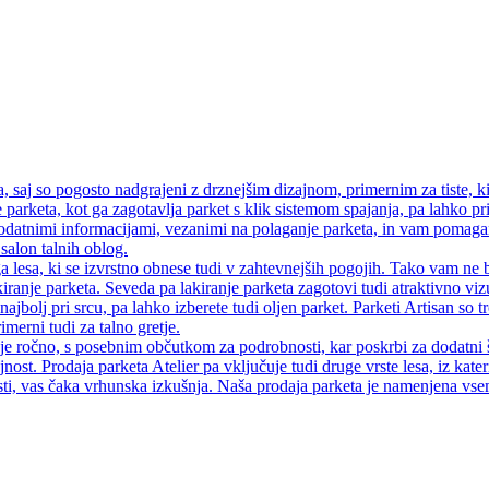
saj so pogosto nadgrajeni z drznejšim dizajnom, primernim za tiste, ki
 parketa, kot ga zagotavlja parket s klik sistemom spajanja, pa lahko pri
atnimi informacijami, vezanimi na polaganje parketa, in vam pomagamo
salon talnih oblog.
a lesa, ki se izvrstno obnese tudi v zahtevnejših pogojih. Tako vam ne 
iranje parketa. Seveda pa lakiranje parketa zagotovi tudi atraktivno vi
najbolj pri srcu, pa lahko izberete tudi oljen parket. Parketi Artisan so
merni tudi za talno gretje.
 je ročno, s posebnim občutkom za podrobnosti, kar poskrbi za dodatni 
jnost. Prodaja parketa Atelier pa vključuje tudi druge vrste lesa, iz kate
ti, vas čaka vrhunska izkušnja. Naša prodaja parketa je namenjena vsem, 