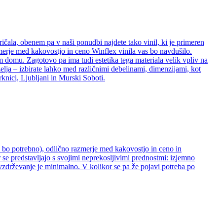
ričala, obenem pa v naši ponudbi najdete tako vinil, ki je primeren
zmerje med kakovostjo in ceno Winflex vinila vas bo navdušilo.
šem domu. Zagotovo pa ima tudi estetika tega materiala velik vpliv na
želja – izbirate lahko med različnimi debelinami, dimenzijami, kot
rknici, Ljubljani in Murski Soboti.
ne bo potrebno), odlično razmerje med kakovostjo in ceno in
 se predstavljajo s svojimi neprekosljivimi prednostmi: izjemno
 vzdrževanje je minimalno. V kolikor se pa že pojavi potreba po