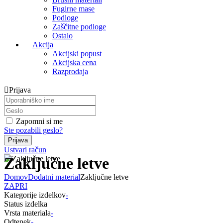
Fugirne mase
Podloge
Zaščitne podloge
Ostalo
Akcija
Akcijski popust
Akcijska cena
Razprodaja
Prijava
Zapomni si me
Ste pozabili geslo?
Ustvari račun
Zaključne letve
Domov
Dodatni material
Zaključne letve
ZAPRI
Kategorije izdelkov
-
Status izdelka
Vrsta materiala
-
Odtenek
-