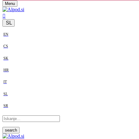
Menu
SL
EN
CS
SK
HR
IT
SL
SR
search