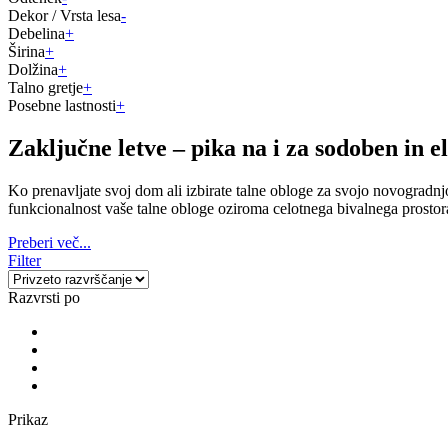
Dekor / Vrsta lesa
-
Debelina
+
Širina
+
Dolžina
+
Talno gretje
+
Posebne lastnosti
+
Zaključne letve – pika na i za sodoben in 
Ko prenavljate svoj dom ali izbirate talne obloge za svojo novogradnjo
funkcionalnost vaše talne obloge oziroma celotnega bivalnega prostor
Preberi več...
Filter
Razvrsti po
Prikaz