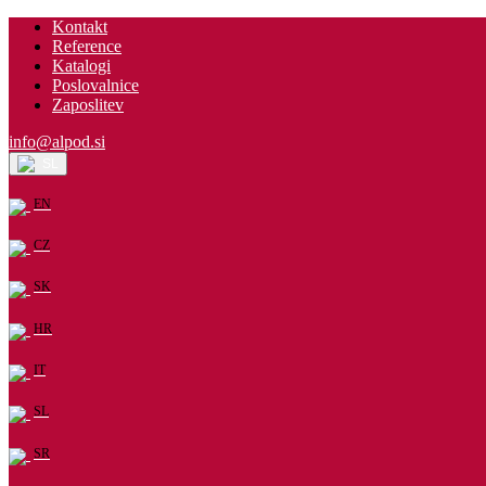
Kontakt
Reference
Katalogi
Poslovalnice
Zaposlitev
info@alpod.si
SL
EN
CZ
SK
HR
IT
SL
SR