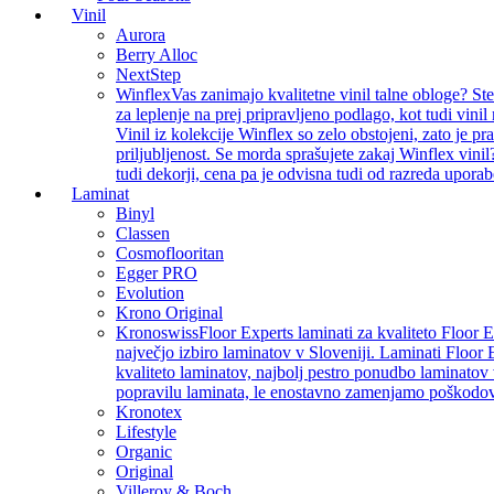
Vinil
Aurora
Berry Alloc
NextStep
Winflex
Vas zanimajo kvalitetne vinil talne obloge? St
za leplenje na prej pripravljeno podlago, kot tudi vin
Vinil iz kolekcije Winflex so zelo obstojeni, zato je p
priljubljenost. Se morda sprašujete zakaj Winflex vinil
tudi dekorji, cena pa je odvisna tudi od razreda uporab
Laminat
Binyl
Classen
Cosmoflooritan
Egger PRO
Evolution
Krono Original
Kronoswiss
Floor Experts laminati za kvaliteto Floor 
največjo izbiro laminatov v Sloveniji. Laminati Floor 
kvaliteto laminatov, najbolj pestro ponudbo laminatov 
popravilu laminata, le enostavno zamenjamo poškodo
Kronotex
Lifestyle
Organic
Original
Villeroy & Boch