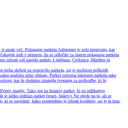
 si upate več. Polaganje parketa Admonter je zelo preprosto, kar
čakujete tudi v primeru, da se odločite za sistem polaganja parketa
 izbrati vaš sanjski parket. Ljubljana, Cerknica, Maribor in
bo treba skrbeti za popravilo parketa, saj je možnost poškodb
zualno podobo talne obloge. Parket oziroma lakiranje parketa tako
 troslojni, kar še dodatno zmanjša tveganje za poškodbe, ki bi
ščepec magije. Tako gre za hrastov parket, ki ga odlikujejo
rih je lahko izdelan parket (jesen, bukev). Ne glede na to, ali se
ki se zavedate, kako pomembno je izbrati kvaliteto, saj je ta tista,