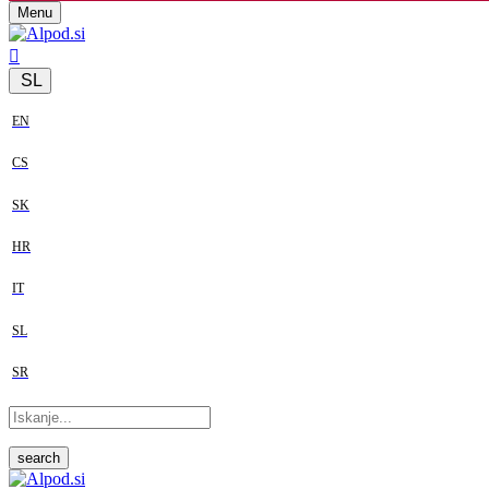
Menu
SL
EN
CS
SK
HR
IT
SL
SR
search