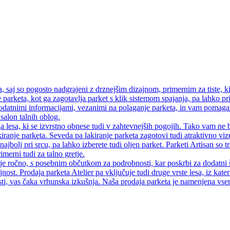
saj so pogosto nadgrajeni z drznejšim dizajnom, primernim za tiste, ki
 parketa, kot ga zagotavlja parket s klik sistemom spajanja, pa lahko pri
atnimi informacijami, vezanimi na polaganje parketa, in vam pomagamo
salon talnih oblog.
a lesa, ki se izvrstno obnese tudi v zahtevnejših pogojih. Tako vam ne 
iranje parketa. Seveda pa lakiranje parketa zagotovi tudi atraktivno vi
najbolj pri srcu, pa lahko izberete tudi oljen parket. Parketi Artisan so
merni tudi za talno gretje.
 je ročno, s posebnim občutkom za podrobnosti, kar poskrbi za dodatni 
jnost. Prodaja parketa Atelier pa vključuje tudi druge vrste lesa, iz kate
ti, vas čaka vrhunska izkušnja. Naša prodaja parketa je namenjena vsem, 