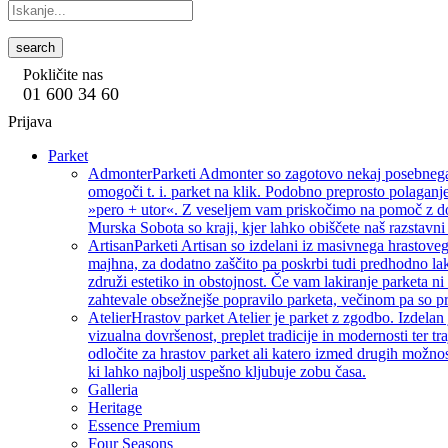
search
Pokličite nas
01 600 34 60
Prijava
Parket
Admonter
Parketi Admonter so zagotovo nekaj posebnega, 
omogoči t. i. parket na klik. Podobno preprosto polaganje
»pero + utor«. Z veseljem vam priskočimo na pomoč z dod
Murska Sobota so kraji, kjer lahko obiščete naš razstavni 
Artisan
Parketi Artisan so izdelani iz masivnega hrastoveg
majhna, za dodatno zaščito pa poskrbi tudi predhodno lak
združi estetiko in obstojnost. Če vam lakiranje parketa ni 
zahtevale obsežnejše popravilo parketa, večinom pa so pri
Atelier
Hrastov parket Atelier je parket z zgodbo. Izdelan
vizualna dovršenost, preplet tradicije in modernosti ter tra
odločite za hrastov parket ali katero izmed drugih možnos
ki lahko najbolj uspešno kljubuje zobu časa.
Galleria
Heritage
Essence Premium
Four Seasons