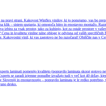
e na pravi strani. Kakovost Winflex vinilov, ki jo ponujamo, vas bo prep
il na klik – sistem spajanja, ki omogoča hitro in enostavno montažo. Ra
rava izbira za vsak prostor, tako za kuhinjo, kot za ostale prostore v va
? Cena in kvaliteta vinilne talne obloge je odvisna od vaših specifičnih 
e. Kakovostni vinil, ki vas zagotovo ne bo razočaral! Obiščite nas v Ce
Experts laminati pomenijo kvaliteto (popravilo laminata skoraj gotovo 
Experts se zaradi izjemne ponudbe izvažajo tudi v več kot 40 držav, kjer
v Sloveniji in enostavnostjo – popravilo laminata je le redko potrebno,
vano desko.