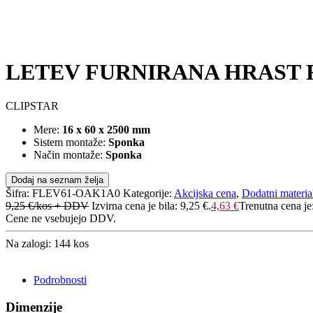
LETEV FURNIRANA HRAST R
CLIPSTAR
Mere:
16 x 60 x 2500 mm
Sistem montaže:
Sponka
Način montaže:
Sponka
Dodaj na seznam želja
Šifra:
FLEV61-OAK1A0
Kategorije:
Akcijska cena
,
Dodatni materia
9,25
€
/kos + DDV
Izvirna cena je bila: 9,25 €.
4,63
€
Trenutna cena je
Cene ne vsebujejo DDV.
Na zalogi: 144 kos
POŠLJI POVPRAŠEVANJE
Podrobnosti
Dimenzije