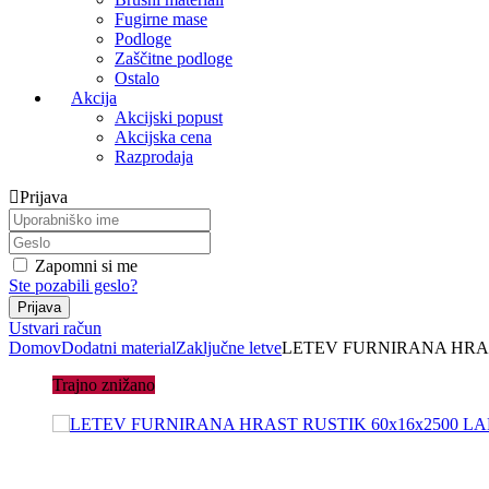
Fugirne mase
Podloge
Zaščitne podloge
Ostalo
Akcija
Akcijski popust
Akcijska cena
Razprodaja
Prijava
Zapomni si me
Ste pozabili geslo?
Ustvari račun
Domov
Dodatni material
Zaključne letve
LETEV FURNIRANA HRAS
Trajno znižano