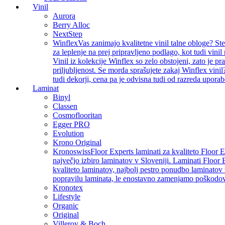
Vinil
Aurora
Berry Alloc
NextStep
Winflex
Vas zanimajo kvalitetne vinil talne obloge? St
za leplenje na prej pripravljeno podlago, kot tudi vin
Vinil iz kolekcije Winflex so zelo obstojeni, zato je p
priljubljenost. Se morda sprašujete zakaj Winflex vinil
tudi dekorji, cena pa je odvisna tudi od razreda uporab
Laminat
Binyl
Classen
Cosmoflooritan
Egger PRO
Evolution
Krono Original
Kronoswiss
Floor Experts laminati za kvaliteto Floor 
največjo izbiro laminatov v Sloveniji. Laminati Floor 
kvaliteto laminatov, najbolj pestro ponudbo laminatov 
popravilu laminata, le enostavno zamenjamo poškodo
Kronotex
Lifestyle
Organic
Original
Villeroy & Boch