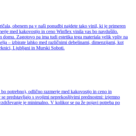
ričala, obenem pa v naši ponudbi najdete tako vinil, ki je primeren
zmerje med kakovostjo in ceno Winflex vinila vas bo navdušilo.
šem domu. Zagotovo pa ima tudi estetika tega materiala velik vpliv na
želja – izbirate lahko med različnimi debelinami, dimenzijami, kot
rknici, Ljubljani in Murski Soboti.
ne bo potrebno), odlično razmerje med kakovostjo in ceno in
 se predstavljajo s svojimi neprekosljivimi prednostmi: izjemno
 vzdrževanje je minimalno. V kolikor se pa že pojavi potreba po