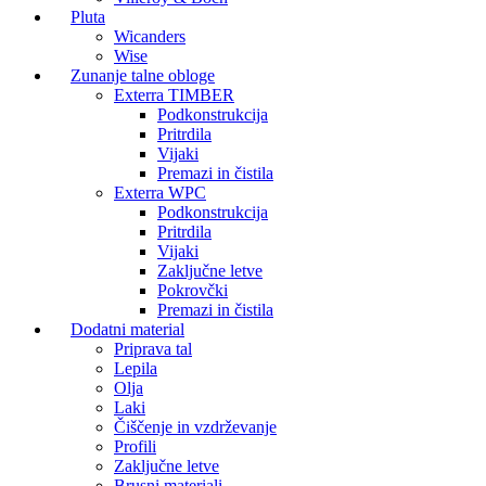
Pluta
Wicanders
Wise
Zunanje talne obloge
Exterra TIMBER
Podkonstrukcija
Pritrdila
Vijaki
Premazi in čistila
Exterra WPC
Podkonstrukcija
Pritrdila
Vijaki
Zaključne letve
Pokrovčki
Premazi in čistila
Dodatni material
Priprava tal
Lepila
Olja
Laki
Čiščenje in vzdrževanje
Profili
Zaključne letve
Brusni materiali