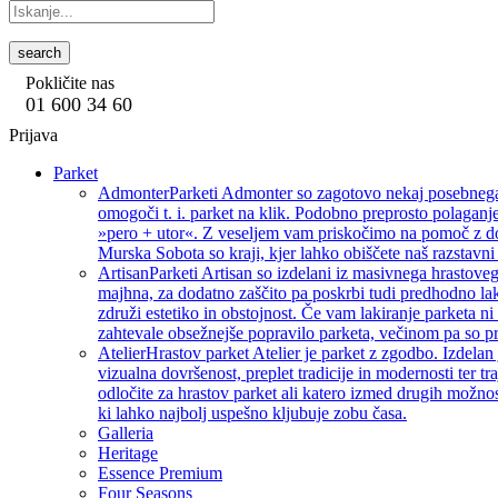
search
Pokličite nas
01 600 34 60
Prijava
Parket
Admonter
Parketi Admonter so zagotovo nekaj posebnega, 
omogoči t. i. parket na klik. Podobno preprosto polaganje
»pero + utor«. Z veseljem vam priskočimo na pomoč z dod
Murska Sobota so kraji, kjer lahko obiščete naš razstavni 
Artisan
Parketi Artisan so izdelani iz masivnega hrastoveg
majhna, za dodatno zaščito pa poskrbi tudi predhodno lak
združi estetiko in obstojnost. Če vam lakiranje parketa ni 
zahtevale obsežnejše popravilo parketa, večinom pa so pri
Atelier
Hrastov parket Atelier je parket z zgodbo. Izdelan
vizualna dovršenost, preplet tradicije in modernosti ter tra
odločite za hrastov parket ali katero izmed drugih možnos
ki lahko najbolj uspešno kljubuje zobu časa.
Galleria
Heritage
Essence Premium
Four Seasons