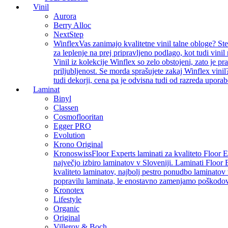
Vinil
Aurora
Berry Alloc
NextStep
Winflex
Vas zanimajo kvalitetne vinil talne obloge? St
za leplenje na prej pripravljeno podlago, kot tudi vin
Vinil iz kolekcije Winflex so zelo obstojeni, zato je p
priljubljenost. Se morda sprašujete zakaj Winflex vinil
tudi dekorji, cena pa je odvisna tudi od razreda uporab
Laminat
Binyl
Classen
Cosmoflooritan
Egger PRO
Evolution
Krono Original
Kronoswiss
Floor Experts laminati za kvaliteto Floor 
največjo izbiro laminatov v Sloveniji. Laminati Floor 
kvaliteto laminatov, najbolj pestro ponudbo laminatov 
popravilu laminata, le enostavno zamenjamo poškodo
Kronotex
Lifestyle
Organic
Original
Villeroy & Boch