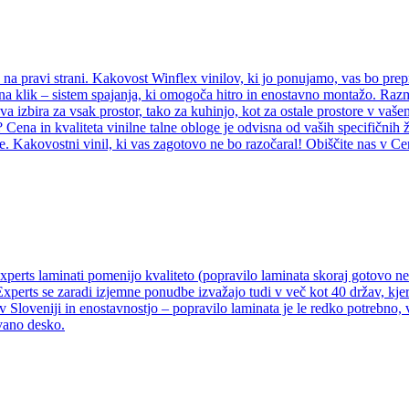
e na pravi strani. Kakovost Winflex vinilov, ki jo ponujamo, vas bo prep
il na klik – sistem spajanja, ki omogoča hitro in enostavno montažo. Ra
rava izbira za vsak prostor, tako za kuhinjo, kot za ostale prostore v va
? Cena in kvaliteta vinilne talne obloge je odvisna od vaših specifičnih 
e. Kakovostni vinil, ki vas zagotovo ne bo razočaral! Obiščite nas v Ce
Experts laminati pomenijo kvaliteto (popravilo laminata skoraj gotovo 
Experts se zaradi izjemne ponudbe izvažajo tudi v več kot 40 držav, kjer
v Sloveniji in enostavnostjo – popravilo laminata je le redko potrebno,
vano desko.