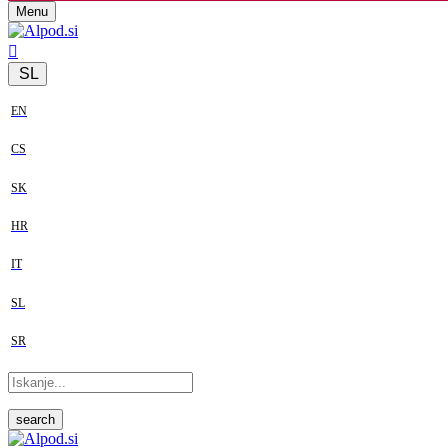
Menu
SL
EN
CS
SK
HR
IT
SL
SR
search