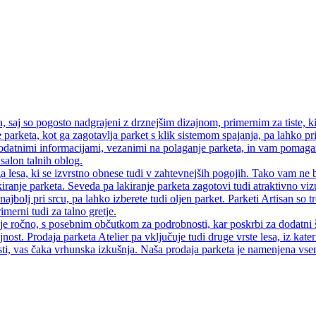
saj so pogosto nadgrajeni z drznejšim dizajnom, primernim za tiste, ki
 parketa, kot ga zagotavlja parket s klik sistemom spajanja, pa lahko pri
atnimi informacijami, vezanimi na polaganje parketa, in vam pomagamo
salon talnih oblog.
a lesa, ki se izvrstno obnese tudi v zahtevnejših pogojih. Tako vam ne 
iranje parketa. Seveda pa lakiranje parketa zagotovi tudi atraktivno vi
najbolj pri srcu, pa lahko izberete tudi oljen parket. Parketi Artisan so
merni tudi za talno gretje.
 je ročno, s posebnim občutkom za podrobnosti, kar poskrbi za dodatni 
jnost. Prodaja parketa Atelier pa vključuje tudi druge vrste lesa, iz kate
ti, vas čaka vrhunska izkušnja. Naša prodaja parketa je namenjena vsem, 