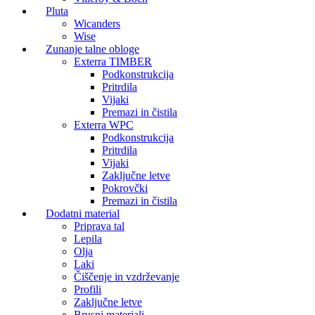
Pluta
Wicanders
Wise
Zunanje talne obloge
Exterra TIMBER
Podkonstrukcija
Pritrdila
Vijaki
Premazi in čistila
Exterra WPC
Podkonstrukcija
Pritrdila
Vijaki
Zaključne letve
Pokrovčki
Premazi in čistila
Dodatni material
Priprava tal
Lepila
Olja
Laki
Čiščenje in vzdrževanje
Profili
Zaključne letve
Brusni materiali