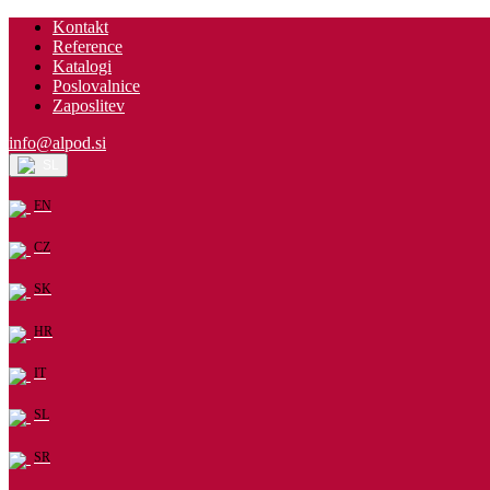
Kontakt
Reference
Katalogi
Poslovalnice
Zaposlitev
info@alpod.si
SL
EN
CZ
SK
HR
IT
SL
SR