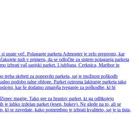
 si upate več. Polaganje parketa Admonter je zelo preprosto, kar
čakujete tudi v primeru, da se odločite za sistem polaganja parketa
 izbrati vaš sanjski parket. Ljubljana, Cerknica, Maribor in
bo treba skrbeti za popravilo parketa, saj je možnost poškodb
zualno podobo talne obloge. Parket oziroma lakiranje parketa tako
 troslojni, kar še dodatno zmanjša tveganje za poškodbe, ki bi
ščepec magije. Tako gre za hrastov parket, ki ga odlikujejo
rih je lahko izdelan parket (jesen, bukev). Ne glede na to, ali se
ki se zavedate, kako pomembno je izbrati kvaliteto, saj je ta tista,