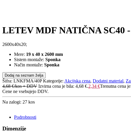
LETEV MDF NATIČNA SC40 
2600x40x20;
Mere:
19 x 40 x 2600 mm
Sistem montaže:
Sponka
Način montaže:
Sponka
Dodaj na seznam želja
Šifra:
LNKFMA/40P
Kategorije:
Akcijska cena
,
Dodatni material
,
Za
4,68
€
/kos + DDV
Izvirna cena je bila: 4,68 €.
2,34
€
Trenutna cena je
Cene ne vsebujejo DDV.
Na zalogi: 27 kos
POŠLJI POVPRAŠEVANJE
Podrobnosti
Dimenzije