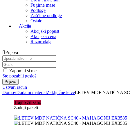
Fugirne mase
Podloge
Zaščitne podloge
Ostalo
Akcija
Akcijski popust
Akcijska cena
Razprodaja
Prijava
Zapomni si me
Ste pozabili geslo?
Ustvari račun
Domov
Dodatni material
Zaključne letve
LETEV MDF NATIČNA SC
Trajno znižano
Zadnji paketi