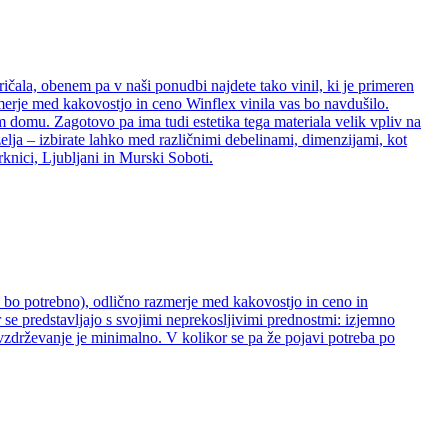
ričala, obenem pa v naši ponudbi najdete tako vinil, ki je primeren
zmerje med kakovostjo in ceno Winflex vinila vas bo navdušilo.
šem domu. Zagotovo pa ima tudi estetika tega materiala velik vpliv na
želja – izbirate lahko med različnimi debelinami, dimenzijami, kot
rknici, Ljubljani in Murski Soboti.
ne bo potrebno), odlično razmerje med kakovostjo in ceno in
 se predstavljajo s svojimi neprekosljivimi prednostmi: izjemno
 vzdrževanje je minimalno. V kolikor se pa že pojavi potreba po