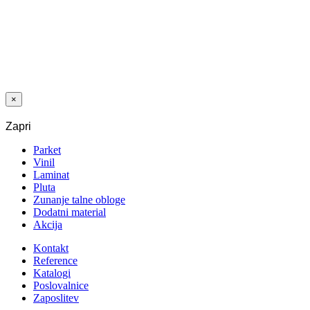
VIJAK LESNI
INOX
UTRJENI 9043
AISI410 5x50
TX25 TORX
100 KOS
×
Zapri
Parket
Vinil
Laminat
Pluta
Zunanje talne obloge
Dodatni material
Akcija
Kontakt
Reference
Katalogi
Poslovalnice
Zaposlitev