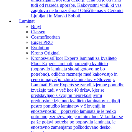
tudi od razreda uporabe. Kakovostni vinil, ki vas
zagotovo ne bo razočaral! Obiščite nas v Cerknici,
Ljubljani in Murski Soboti.
Laminat
Binyl
Classen
Cosmoflooritan
Egger PRO
Evolution
Krono Original
Kronoswiss
Floor Experts laminati za kvaliteto
Floor Experts laminati pomenijo kvaliteto
(popravilo laminata skoraj gotovo ne bo
potrebno), odlično razmerje med kakovostjo in
ceno in največjo izbiro laminatov v Sloveniji.
Laminati Floor Experts se zaradi izjemne ponudbe
izvažajo tudi v več kot 40 držav, kjer se
predstavljajo s svojimi neprekosljivimi
prednostmi: izjemno kvaliteto laminatov, najbolj
pestro ponudbo laminatov v Sloveniji in
enostavnostjo – popravilo laminata je le redko
potrebno, vzdrževanje je minimalno. V kolikor se
pa že pojavi potreba po popravilu laminata, le
enostavno zamenjamo poškodovano desko.