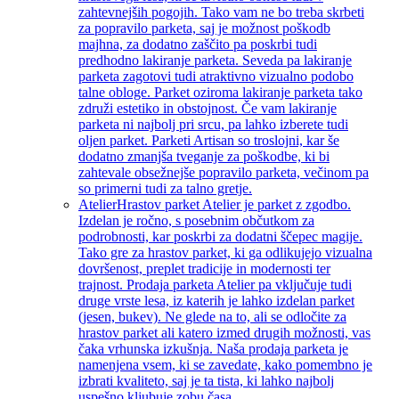
zahtevnejših pogojih. Tako vam ne bo treba skrbeti
za popravilo parketa, saj je možnost poškodb
majhna, za dodatno zaščito pa poskrbi tudi
predhodno lakiranje parketa. Seveda pa lakiranje
parketa zagotovi tudi atraktivno vizualno podobo
talne obloge. Parket oziroma lakiranje parketa tako
združi estetiko in obstojnost. Če vam lakiranje
parketa ni najbolj pri srcu, pa lahko izberete tudi
oljen parket. Parketi Artisan so troslojni, kar še
dodatno zmanjša tveganje za poškodbe, ki bi
zahtevale obsežnejše popravilo parketa, večinom pa
so primerni tudi za talno gretje.
Atelier
Hrastov parket Atelier je parket z zgodbo.
Izdelan je ročno, s posebnim občutkom za
podrobnosti, kar poskrbi za dodatni ščepec magije.
Tako gre za hrastov parket, ki ga odlikujejo vizualna
dovršenost, preplet tradicije in modernosti ter
trajnost. Prodaja parketa Atelier pa vključuje tudi
druge vrste lesa, iz katerih je lahko izdelan parket
(jesen, bukev). Ne glede na to, ali se odločite za
hrastov parket ali katero izmed drugih možnosti, vas
čaka vrhunska izkušnja. Naša prodaja parketa je
namenjena vsem, ki se zavedate, kako pomembno je
izbrati kvaliteto, saj je ta tista, ki lahko najbolj
uspešno kljubuje zobu časa.