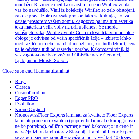
montažo. Razmerje med kakovostjo in ceno Winflex vinila
vas bo navdušilo. Vinil iz kolekcije Winflex so zelo obstojeni,
zato je prava izbira za vsak prostor, tako za kuhinjo, kot za
ostale prostore v vašem domu. Zagotovo pa ima tudi estetika
tega materiala velik vpliv na priljubljenost. Se morda
sprašujete zakaj Winflex vinil? Cena in kvaliteta vinilne talne
obloge je odvisna od vaših specifičnih želja – izbirate lahko
med različnimi debelinami, dimenzijami, kot tudi dekorji, cena
pa je odvisna tudi od razreda uporabe. Kakovostni vinil, ki
vas zagotovo ne bo razočaral! Obiščite nas v Cerknici,
Ljubljani in Murski Soboti.
Close submenu (Laminat)
Laminat
Binyl
Classen
Cosmoflooritan
Egger PRO
Evolution
Krono Original
Kronoswiss
Floor Experts laminati za kvaliteto Floor Experts
laminati pomenijo kvaliteto (popravilo laminata skoraj gotovo
ne bo potrebno), odlično razmerje med kakovostjo in ceno in
največjo izbiro laminatov v Sloveniji. Laminati Floor Experts
se zaradi izjemne ponudbe izvažajo tudi v več kot 40 držav,