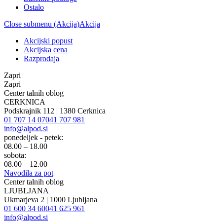
Ostalo
Close submenu (Akcija)
Akcija
Akcijski popust
Akcijska cena
Razprodaja
Zapri
Zapri
Center talnih oblog
CERKNICA
Podskrajnik 112 | 1380 Cerknica
01 707 14 07
041 707 981
info@alpod.si
ponedeljek - petek:
08.00 – 18.00
sobota:
08.00 – 12.00
Navodila za pot
Center talnih oblog
LJUBLJANA
Ukmarjeva 2 | 1000 Ljubljana
01 600 34 60
041 625 961
info@alpod.si