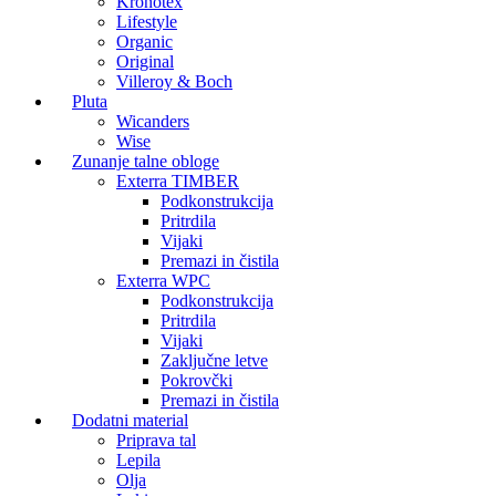
Kronotex
Lifestyle
Organic
Original
Villeroy & Boch
Pluta
Wicanders
Wise
Zunanje talne obloge
Exterra TIMBER
Podkonstrukcija
Pritrdila
Vijaki
Premazi in čistila
Exterra WPC
Podkonstrukcija
Pritrdila
Vijaki
Zaključne letve
Pokrovčki
Premazi in čistila
Dodatni material
Priprava tal
Lepila
Olja