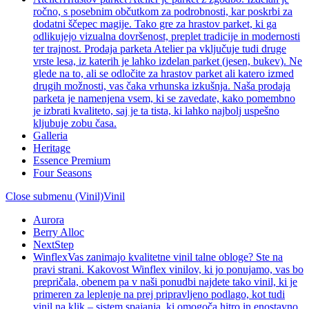
ročno, s posebnim občutkom za podrobnosti, kar poskrbi za
dodatni ščepec magije. Tako gre za hrastov parket, ki ga
odlikujejo vizualna dovršenost, preplet tradicije in modernosti
ter trajnost. Prodaja parketa Atelier pa vključuje tudi druge
vrste lesa, iz katerih je lahko izdelan parket (jesen, bukev). Ne
glede na to, ali se odločite za hrastov parket ali katero izmed
drugih možnosti, vas čaka vrhunska izkušnja. Naša prodaja
parketa je namenjena vsem, ki se zavedate, kako pomembno
je izbrati kvaliteto, saj je ta tista, ki lahko najbolj uspešno
kljubuje zobu časa.
Galleria
Heritage
Essence Premium
Four Seasons
Close submenu (Vinil)
Vinil
Aurora
Berry Alloc
NextStep
Winflex
Vas zanimajo kvalitetne vinil talne obloge? Ste na
pravi strani. Kakovost Winflex vinilov, ki jo ponujamo, vas bo
prepričala, obenem pa v naši ponudbi najdete tako vinil, ki je
primeren za leplenje na prej pripravljeno podlago, kot tudi
vinil na klik – sistem spajanja, ki omogoča hitro in enostavno