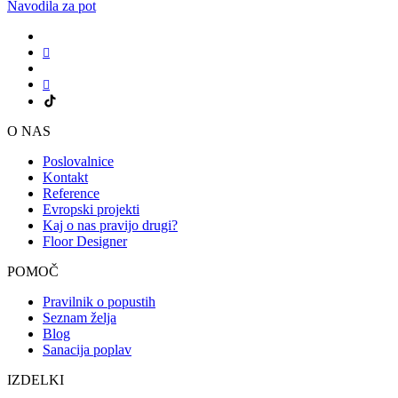
Navodila za pot
O NAS
Poslovalnice
Kontakt
Reference
Evropski projekti
Kaj o nas pravijo drugi?
Floor Designer
POMOČ
Pravilnik o popustih
Seznam želja
Blog
Sanacija poplav
IZDELKI