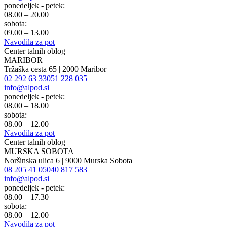
ponedeljek - petek:
08.00 – 20.00
sobota:
09.00 – 13.00
Navodila za pot
Center talnih oblog
MARIBOR
Tržaška cesta 65 | 2000 Maribor
02 292 63 33
051 228 035
info@alpod.si
ponedeljek - petek:
08.00 – 18.00
sobota:
08.00 – 12.00
Navodila za pot
Center talnih oblog
MURSKA SOBOTA
Noršinska ulica 6 | 9000 Murska Sobota
08 205 41 05
040 817 583
info@alpod.si
ponedeljek - petek:
08.00 – 17.30
sobota:
08.00 – 12.00
Navodila za pot