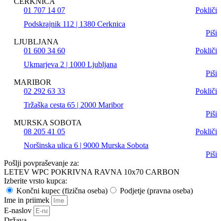
CERKNICA
01 707 14 07
Pokliči
Podskrajnik 112 | 1380 Cerknica
Piši
LJUBLJANA
01 600 34 60
Pokliči
Ukmarjeva 2 | 1000 Ljubljana
Piši
MARIBOR
02 292 63 33
Pokliči
Tržaška cesta 65 | 2000 Maribor
Piši
MURSKA SOBOTA
08 205 41 05
Pokliči
Noršinska ulica 6 | 9000 Murska Sobota
Piši
Pošlji povpraševanje za:
LETEV WPC POKRIVNA RAVNA 10x70 CARBON
Izberite vrsto kupca:
Končni kupec (fizična oseba)
Podjetje (pravna oseba)
Ime in priimek
E-naslov
Država