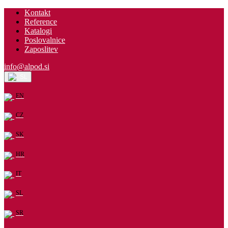
Kontakt
Reference
Katalogi
Poslovalnice
Zaposlitev
info@alpod.si
SL
EN
CZ
SK
HR
IT
SL
SR