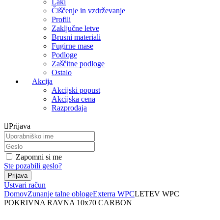
Laki
Čiščenje in vzdrževanje
Profili
Zaključne letve
Brusni materiali
Fugirne mase
Podloge
Zaščitne podloge
Ostalo
Akcija
Akcijski popust
Akcijska cena
Razprodaja
Prijava
Zapomni si me
Ste pozabili geslo?
Ustvari račun
Domov
Zunanje talne obloge
Exterra WPC
LETEV WPC
POKRIVNA RAVNA 10x70 CARBON