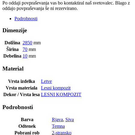
Po oddaji povpraševanja vas bo kontaktiral naš svetovalec. Blago z
oddajo povpraševanja še ni rezervirano.
Podrobnosti
Dimenzije
Dolžina
2850
mm
Širina
70
mm
Debelina
10
mm
Material
Vrsta izdelka
Letve
Vrsta materiala
Lesni kompozit
Dekor / Vrsta lesa
LESNI KOMPOZIT
Podrobnosti
Barva
Rjava
,
Siva
Odtenek
Temna
Pobrani rob
2-stransko