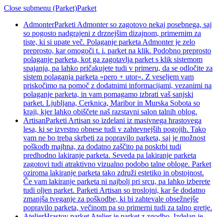
Close submenu (Parket)
Parket
Admonter
Parketi Admonter so zagotovo nekaj posebnega, saj
so pogosto nadgrajeni z drznejšim dizajnom, primernim za
tiste, ki si upate več. Polaganje parketa Admonter je zelo
preprosto, kar omogoči t. i. parket na klik. Podobno preprosto
polaganje parketa, kot ga zagotavlja parket s klik sistemom
spajanja, pa lahko pričakujete tudi v primeru, da se odločite za
sistem polaganja parketa »pero + utor«. Z veseljem vam
priskočimo na pomoč z dodatnimi informacijami, vezanimi na
polaganje parketa, in vam pomagamo izbrati vaš sanjski
parket. Ljubljana, Cerknica, Maribor in Murska Sobota so
kraji, kjer lahko obiščete naš razstavni salon talnih oblog.
Artisan
Parketi Artisan so izdelani iz masivnega hrastovega
lesa, ki se izvrstno obnese tudi v zahtevnejših pogojih. Tako
vam ne bo treba skrbeti za popravilo parketa, saj je možnost
poškodb majhna, za dodatno zaščito pa poskrbi tudi
predhodno lakiranje parketa. Seveda pa lakiranje parketa
zagotovi tudi atraktivno vizualno podobo talne obloge. Parket
oziroma lakiranje parketa tako združi estetiko in obstojnost.
Če vam lakiranje parketa ni najbolj pri srcu, pa lahko izberete
tudi oljen parket. Parketi Artisan so troslojni, kar še dodatno
zmanjša tveganje za poškodbe, ki bi zahtevale obsežnejše
popravilo parketa, večinom pa so primerni tudi za talno gretje.
Atelier
Hrastov parket Atelier je parket z zgodbo. Izdelan je