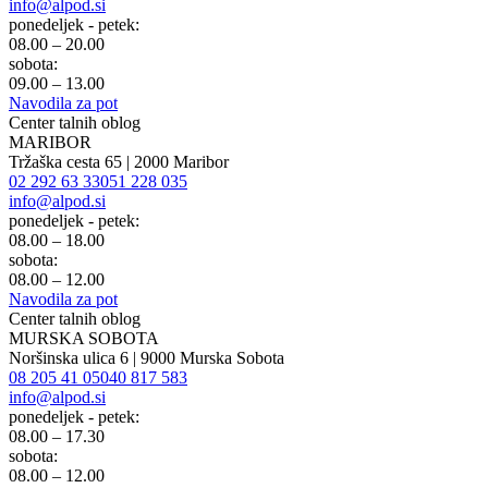
info@alpod.si
ponedeljek - petek:
08.00 – 20.00
sobota:
09.00 – 13.00
Navodila za pot
Center talnih oblog
MARIBOR
Tržaška cesta 65 | 2000 Maribor
02 292 63 33
051 228 035
info@alpod.si
ponedeljek - petek:
08.00 – 18.00
sobota:
08.00 – 12.00
Navodila za pot
Center talnih oblog
MURSKA SOBOTA
Noršinska ulica 6 | 9000 Murska Sobota
08 205 41 05
040 817 583
info@alpod.si
ponedeljek - petek:
08.00 – 17.30
sobota:
08.00 – 12.00