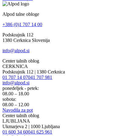
Alpod talne obloge
+386 (0)1 707 14 00
Podskrajnik 112
1380 Cerknica Slovenija
info@alpod.si
Center talnih oblog
CERKNICA
Podskrajnik 112 | 1380 Cerknica
01 707 14 07
041 707 981
info@alpod.si
ponedeljek - petek:
08.00 – 18.00
sobota:
08.00 – 12.00
Navodila za pot
Center talnih oblog
LJUBLJANA
Ukmarjeva 2 | 1000 Ljubljana
01 600 34 60
041 625 961