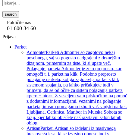
search
Pokličite nas
01 600 34 60
Prijava
Parket
Admonter
Parketi Admonter so zagotovo nekaj
posebnega, saj so pogosto nadgrajeni z drznejšim
dizajnom, primernim za tiste, ki si upate več.
Polaganje parketa Admonter je zelo preprosto, kar
omogoči t. i. parket na klik. Podobno preprosto
polaganje parketa, kot ga zagotavlja parket s klik
sistemom spajanja, pa lahko pričakujete tudi v
primeru, da se odločite za sistem polaganja parketa
»pero + utor«. Z veseljem vam priskočimo na pomoč
z dodatnimi informacijami, vezanimi na polaganje
parketa, in vam pomagamo izbrati vaš sanjski parket.
Ljubljana, Cerknica, Maribor in Murska Sobota so
kraji, kjer lahko obiščete naš razstavni salon talnih
oblog.
Artisan
Parketi Artisan so izdelani iz masivnega
hrastovega lesa, ki se izvrstno obnese tudi v