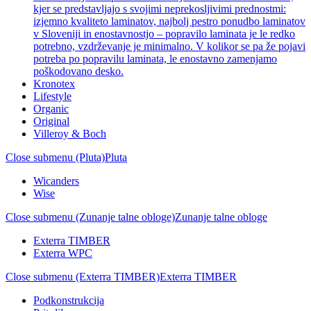
kjer se predstavljajo s svojimi neprekosljivimi prednostmi:
izjemno kvaliteto laminatov, najbolj pestro ponudbo laminatov
v Sloveniji in enostavnostjo – popravilo laminata je le redko
potrebno, vzdrževanje je minimalno. V kolikor se pa že pojavi
potreba po popravilu laminata, le enostavno zamenjamo
poškodovano desko.
Kronotex
Lifestyle
Organic
Original
Villeroy & Boch
Close submenu (Pluta)
Pluta
Wicanders
Wise
Close submenu (Zunanje talne obloge)
Zunanje talne obloge
Exterra TIMBER
Exterra WPC
Close submenu (Exterra TIMBER)
Exterra TIMBER
Podkonstrukcija