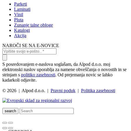
Parketi
Laminati
Vinil
Pluta
Zunanje talne obloge
Katalogi
Akcija
NAROČI SE NA E-NOVICE
S posredovanjem e-naslova soglašam, da Alpod d.o.o. moj
elektronski naslov uporablja za namene obveščanja o novostih in se
strinjam s
politiko zasebnosti
. Od prejemanja novic se lahko
kadarkoli odjavite.
© 2026 | Alpod d.o.o. |
Pravni poduk
|
Politika zasebnosti
search