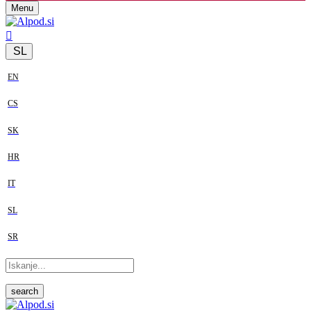
Menu
SL
EN
CS
SK
HR
IT
SL
SR
search