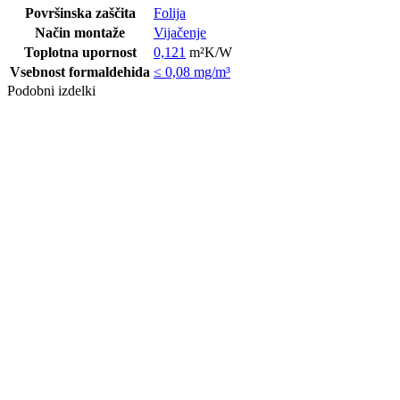
Površinska zaščita
Folija
Način montaže
Vijačenje
Toplotna upornost
0,121
m²K/W
Vsebnost formaldehida
≤ 0,08 mg/m³
Podobni izdelki
OLJE HYBRID
WOOD
PROTECTOR
E001 PURE 1,0
L