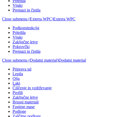
Pritrdila
Vijaki
Premazi in čistila
Close submenu (Exterra WPC)
Exterra WPC
Podkonstrukcija
Pritrdila
Vijaki
Zaključne letve
Pokrovčki
Premazi in čistila
Close submenu (Dodatni material)
Dodatni material
Priprava tal
Lepila
Olja
Laki
Čiščenje in vzdrževanje
Profili
Zaključne letve
Brusni materiali
Fugirne mase
Podloge
Zaščitne podloge