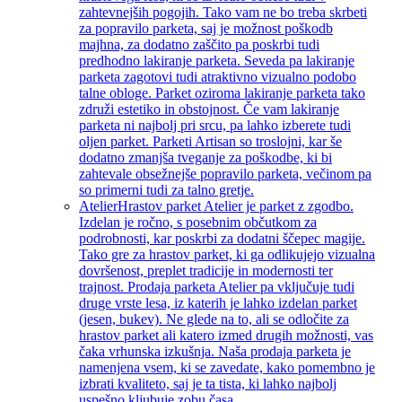
zahtevnejših pogojih. Tako vam ne bo treba skrbeti
za popravilo parketa, saj je možnost poškodb
majhna, za dodatno zaščito pa poskrbi tudi
predhodno lakiranje parketa. Seveda pa lakiranje
parketa zagotovi tudi atraktivno vizualno podobo
talne obloge. Parket oziroma lakiranje parketa tako
združi estetiko in obstojnost. Če vam lakiranje
parketa ni najbolj pri srcu, pa lahko izberete tudi
oljen parket. Parketi Artisan so troslojni, kar še
dodatno zmanjša tveganje za poškodbe, ki bi
zahtevale obsežnejše popravilo parketa, večinom pa
so primerni tudi za talno gretje.
Atelier
Hrastov parket Atelier je parket z zgodbo.
Izdelan je ročno, s posebnim občutkom za
podrobnosti, kar poskrbi za dodatni ščepec magije.
Tako gre za hrastov parket, ki ga odlikujejo vizualna
dovršenost, preplet tradicije in modernosti ter
trajnost. Prodaja parketa Atelier pa vključuje tudi
druge vrste lesa, iz katerih je lahko izdelan parket
(jesen, bukev). Ne glede na to, ali se odločite za
hrastov parket ali katero izmed drugih možnosti, vas
čaka vrhunska izkušnja. Naša prodaja parketa je
namenjena vsem, ki se zavedate, kako pomembno je
izbrati kvaliteto, saj je ta tista, ki lahko najbolj
uspešno kljubuje zobu časa.