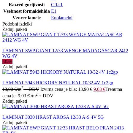
Razred gorljivosti
Cfl-s1
Vsebnost formaldehida
E1
Vzorec lamele
Enolamelni
Podobni izdelki
Zadnji paketi
LAMINAT SWP GIANT 12/33 WENGE MADAGASCAR 2412
WG 4V
-35%
Zadnji paketi
LAMINAT 5943 HICKORY NATURAL 10/32 4V 1c2gp
2
13,90
€
/m
+ DDV
Izvirna cena je bila: 13,90 €.
9,03
€
Trenutna
2
cena je: 9,03 €.
/m
+ DDV
Zadnji paketi
LAMINAT 3030 HRAST AROSA 12/33 A-S 4V 5G
Zadnji paketi