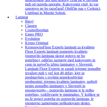
tudi od razreda uporabe. Kakovostni vinil, ki vas
zagotovo ne bo razočaral! Obiščite nas v Cerknici,
Ljubljani in Murski Soboti.
Laminat
Binyl
Classen
Cosmoflooritan
Egger PRO
Evolution
Krono Original
Kronoswiss
Floor Experts laminati za kvaliteto
Floor Experts laminati pomenijo kvaliteto
(popravilo laminata skoraj gotovo ne bo
potrebno), odlično razmerje med kakovostjo in
ceno in največjo izbiro laminatov v Sloveniji.
Laminati Floor Experts se zaradi izjemne ponudbe
izvažajo tudi v več kot 40 držav, kjer se
predstavljajo s svojimi neprekosljivimi
prednostmi: izjemno kvaliteto laminatov, najbolj
pestro ponudbo laminatov v Sloveniji in
enostavnostjo – popravilo laminata je le redko
potrebno, vzdrževanje je minimalno. V kolikor se
pa že pojavi potreba po popravilu laminata, le
enostavno zamenjamo poškodovano desko.