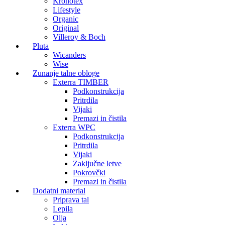
Kronotex
Lifestyle
Organic
Original
Villeroy & Boch
Pluta
Wicanders
Wise
Zunanje talne obloge
Exterra TIMBER
Podkonstrukcija
Pritrdila
Vijaki
Premazi in čistila
Exterra WPC
Podkonstrukcija
Pritrdila
Vijaki
Zaključne letve
Pokrovčki
Premazi in čistila
Dodatni material
Priprava tal
Lepila
Olja