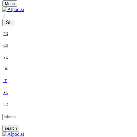
Menu
SL
EN
CS
SK
HR
IT
SL
SR
search