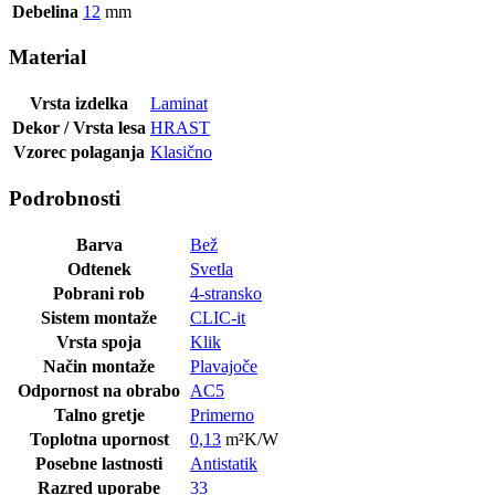
Debelina
12
mm
Material
Vrsta izdelka
Laminat
Dekor / Vrsta lesa
HRAST
Vzorec polaganja
Klasično
Podrobnosti
Barva
Bež
Odtenek
Svetla
Pobrani rob
4-stransko
Sistem montaže
CLIC-it
Vrsta spoja
Klik
Način montaže
Plavajoče
Odpornost na obrabo
AC5
Talno gretje
Primerno
Toplotna upornost
0,13
m²K/W
Posebne lastnosti
Antistatik
Razred uporabe
33