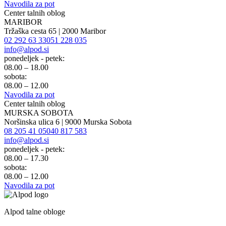
Navodila za pot
Center talnih oblog
MARIBOR
Tržaška cesta 65 | 2000 Maribor
02 292 63 33
051 228 035
info@alpod.si
ponedeljek - petek:
08.00 – 18.00
sobota:
08.00 – 12.00
Navodila za pot
Center talnih oblog
MURSKA SOBOTA
Noršinska ulica 6 | 9000 Murska Sobota
08 205 41 05
040 817 583
info@alpod.si
ponedeljek - petek:
08.00 – 17.30
sobota:
08.00 – 12.00
Navodila za pot
Alpod talne obloge