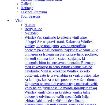
Galleria
Heritage
Essence Premium
Four Seasons
Vinil
Aurora
Berry Alloc
NextStep
Winflex
Vas zanimajo kvalitetne vinil talne
obloge? Ste na pravi strani. Kakovost Winflex
vinilov, ki jo ponujamo, vas bo prepričala,
obenem pa v naši ponudbi najdete tako vinil, ki je
primeren za leplenje na prej pripravljeno podlago,
kot tudi vinil na klik – sistem spajanja, ki
omogoča hitro in enostavno montažo. Razmerje
med kakovostjo in ceno Winflex vinila vas bo
navdušilo. Vinil iz kolekcije Winflex so zelo
obstojeni, zato je prava izbira za vsak prostor, tako
za kuhinjo, kot za ostale prostore v vašem domu.
Zagotovo pa ima tudi estetika tega materiala velik
vpliv na priljubljenost. Se morda sprašujete zakaj
Winflex vinil? Cena in kvaliteta vinilne talne
obloge je odvisna od vaših specifičnih želja –
izbirate lahko med različnimi debelinami,
dimenzijami, kot tudi dekorji, cena pa je odvisna