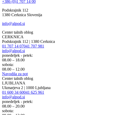
+386 (0)1 707 14 00
Podskrajnik 112
1380 Cerknica Slovenija
info@alpod.si
Center talnih oblog
CERKNICA
Podskrajnik 112 | 1380 Cerknica
01 707 14 07
041 707 981
info@alpod.si
ponedeljek - petek:
08.00 – 18.00
sobota:
08.00 – 12.00
Navodila za pot
Center talnih oblog
LJUBLJANA
Ukmarjeva 2 | 1000 Ljubljana
01 600 34 60
041 625 961
info@alpod.si
ponedeljek - petek:
08.00 – 20.00
sobota: