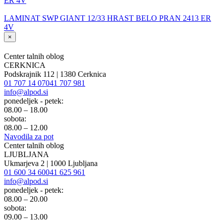
LAMINAT SWP GIANT 12/33 HRAST BELO PRAN 2413 ER
4V
×
Center talnih oblog
CERKNICA
Podskrajnik 112 | 1380 Cerknica
01 707 14 07
041 707 981
info@alpod.si
ponedeljek - petek:
08.00 – 18.00
sobota:
08.00 – 12.00
Navodila za pot
Center talnih oblog
LJUBLJANA
Ukmarjeva 2 | 1000 Ljubljana
01 600 34 60
041 625 961
info@alpod.si
ponedeljek - petek:
08.00 – 20.00
sobota:
09.00 – 13.00