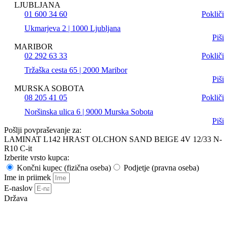
LJUBLJANA
01 600 34 60
Pokliči
Ukmarjeva 2 | 1000 Ljubljana
Piši
MARIBOR
02 292 63 33
Pokliči
Tržaška cesta 65 | 2000 Maribor
Piši
MURSKA SOBOTA
08 205 41 05
Pokliči
Noršinska ulica 6 | 9000 Murska Sobota
Piši
Pošlji povpraševanje za:
LAMINAT L142 HRAST OLCHON SAND BEIGE 4V 12/33 N-
R10 C-it
Izberite vrsto kupca:
Končni kupec (fizična oseba)
Podjetje (pravna oseba)
Ime in priimek
E-naslov
Država