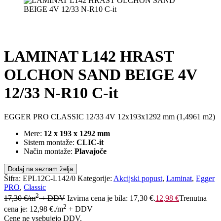
LAMINAT L142 HRAST
OLCHON SAND BEIGE 4V
12/33 N-R10 C-it
EGGER PRO CLASSIC 12/33 4V 12x193x1292 mm (1,4961 m2)
Mere:
12 x 193 x 1292 mm
Sistem montaže:
CLIC-it
Način montaže:
Plavajoče
Dodaj na seznam želja
Šifra:
EPL12C-L142/0
Kategorije:
Akcijski popust
,
Laminat
,
Egger
PRO
,
Classic
2
17,30
€
/m
+ DDV
Izvirna cena je bila: 17,30 €.
12,98
€
Trenutna
2
cena je: 12,98 €.
/m
+ DDV
Cene ne vsebujejo DDV.