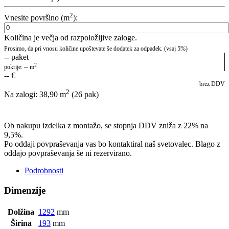
2
Vnesite površino (m
):
Količina je večja od razpoložljive zaloge.
Prosimo, da pri vnosu količine upoštevate še dodatek za odpadek. (vsaj 5%)
--
paket
2
pokrije:
--
m
--
€
brez DDV
2
Na zalogi: 38,90
m
(26 pak)
POŠLJI POVPRAŠEVANJE
Ob nakupu izdelka z montažo, se stopnja DDV zniža z 22% na
9,5%.
Po oddaji povpraševanja vas bo kontaktiral naš svetovalec. Blago z
oddajo povpraševanja še ni rezervirano.
Podrobnosti
Dimenzije
Dolžina
1292
mm
Širina
193
mm