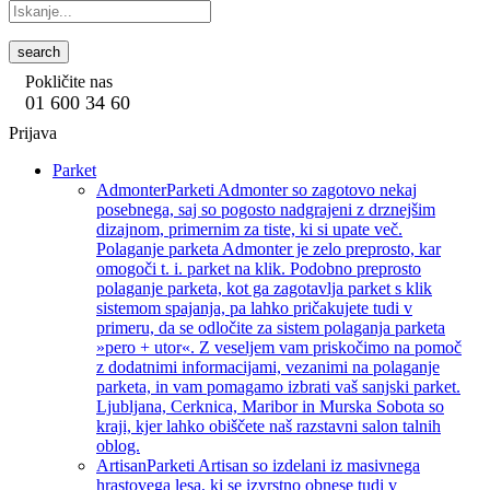
search
Pokličite nas
01 600 34 60
Prijava
Parket
Admonter
Parketi Admonter so zagotovo nekaj
posebnega, saj so pogosto nadgrajeni z drznejšim
dizajnom, primernim za tiste, ki si upate več.
Polaganje parketa Admonter je zelo preprosto, kar
omogoči t. i. parket na klik. Podobno preprosto
polaganje parketa, kot ga zagotavlja parket s klik
sistemom spajanja, pa lahko pričakujete tudi v
primeru, da se odločite za sistem polaganja parketa
»pero + utor«. Z veseljem vam priskočimo na pomoč
z dodatnimi informacijami, vezanimi na polaganje
parketa, in vam pomagamo izbrati vaš sanjski parket.
Ljubljana, Cerknica, Maribor in Murska Sobota so
kraji, kjer lahko obiščete naš razstavni salon talnih
oblog.
Artisan
Parketi Artisan so izdelani iz masivnega
hrastovega lesa, ki se izvrstno obnese tudi v