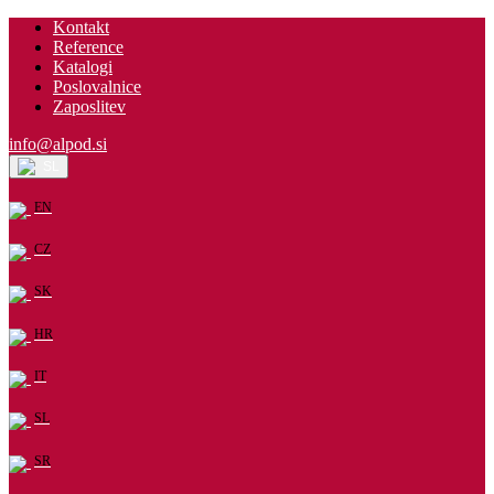
Kontakt
Reference
Katalogi
Poslovalnice
Zaposlitev
info@alpod.si
SL
EN
CZ
SK
HR
IT
SL
SR