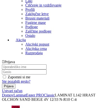
Laki
Čiščenje in vzdrževanje
Profili
Zaključne letve
Brusni materiali
Fugirne mase
Podloge
Zaščitne podloge
Ostalo
Akcija
Akcijski popust
Akcijska cena
Razprodaja
Prijava
Zapomni si me
Ste pozabili geslo?
Ustvari račun
Domov
Laminat
Egger PRO
Classic
LAMINAT L142 HRAST
OLCHON SAND BEIGE 4V 12/33 N-R10 C-it
-25%