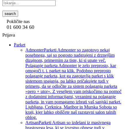
search
Pokličite nas
01 600 34 60
Prijava
Parket
Admonter
Parketi Admonter so zagotovo nekaj
posebnega, saj so pogosto nadgrajeni z drznejšim
dizajnom, primernim za tiste, ki si upate več.
Polaganje parketa Admonter je zelo preprosto, kar
omogoči t. i. parket na klik. Podobno preprosto
polaganje parketa, kot ga zagotavlja parket s klik
sistemom spajanja, pa lahko pričakujete tudi v
primeru, da se odločite za sistem polaganja parketa
»pero + utor«. Z veseljem vam priskočimo na pomoč
z dodatnimi informacijami, vezanimi na polaganje
parketa, in vam pomagamo izbrati vaš sanjski parket.
Ljubljana, Cerknica, Maribor in Murska Sobota so
kraji, kjer lahko obiščete naš razstavni salon talnih
oblog.
Artisan
Parketi Artisan so izdelani iz masivnega
hrastovega lesa, ki se izvrstno obnese tudi v