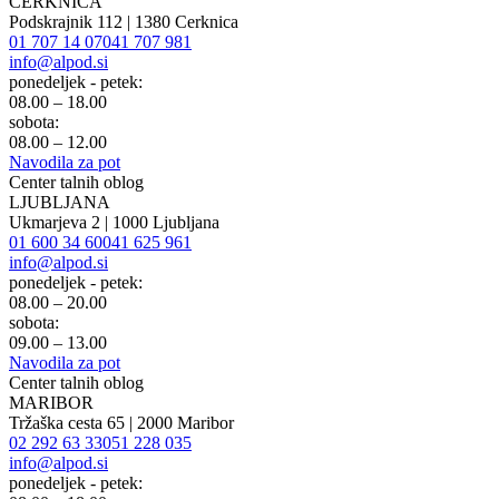
CERKNICA
Podskrajnik 112 | 1380 Cerknica
01 707 14 07
041 707 981
info@alpod.si
ponedeljek - petek:
08.00 – 18.00
sobota:
08.00 – 12.00
Navodila za pot
Center talnih oblog
LJUBLJANA
Ukmarjeva 2 | 1000 Ljubljana
01 600 34 60
041 625 961
info@alpod.si
ponedeljek - petek:
08.00 – 20.00
sobota:
09.00 – 13.00
Navodila za pot
Center talnih oblog
MARIBOR
Tržaška cesta 65 | 2000 Maribor
02 292 63 33
051 228 035
info@alpod.si
ponedeljek - petek: