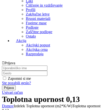
Laki
Čiščenje in vzdrževanje
Profili
Zaključne letve
Brusni materiali
Fugirne mase
Podloge
Zaščitne podloge
Ostalo
Akcija
Akcijski popust
Akcijska cena
Razprodaja
Prijava
Zapomni si me
Ste pozabili geslo?
Ustvari račun
Toplotna upornost 0,13
Domov
Izdelek Toplotna upornost (m2*K/W)
Toplotna upornost