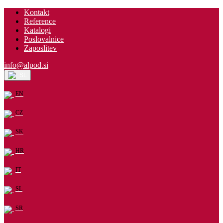
Kontakt
Reference
Katalogi
Poslovalnice
Zaposlitev
info@alpod.si
SL
EN
CZ
SK
HR
IT
SL
SR