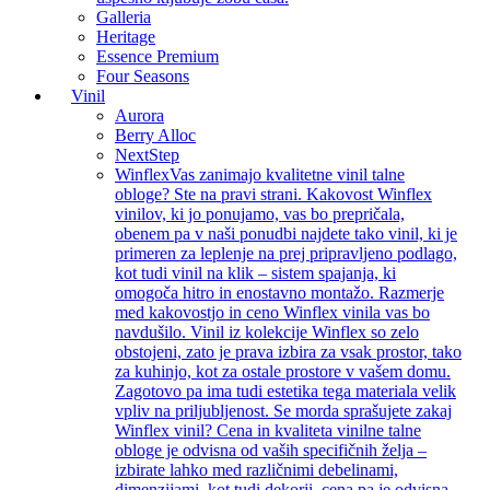
Galleria
Heritage
Essence Premium
Four Seasons
Vinil
Aurora
Berry Alloc
NextStep
Winflex
Vas zanimajo kvalitetne vinil talne
obloge? Ste na pravi strani. Kakovost Winflex
vinilov, ki jo ponujamo, vas bo prepričala,
obenem pa v naši ponudbi najdete tako vinil, ki je
primeren za leplenje na prej pripravljeno podlago,
kot tudi vinil na klik – sistem spajanja, ki
omogoča hitro in enostavno montažo. Razmerje
med kakovostjo in ceno Winflex vinila vas bo
navdušilo. Vinil iz kolekcije Winflex so zelo
obstojeni, zato je prava izbira za vsak prostor, tako
za kuhinjo, kot za ostale prostore v vašem domu.
Zagotovo pa ima tudi estetika tega materiala velik
vpliv na priljubljenost. Se morda sprašujete zakaj
Winflex vinil? Cena in kvaliteta vinilne talne
obloge je odvisna od vaših specifičnih želja –
izbirate lahko med različnimi debelinami,
dimenzijami, kot tudi dekorji, cena pa je odvisna