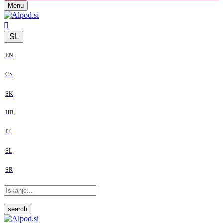
Menu
SL
EN
CS
SK
HR
IT
SL
SR
search