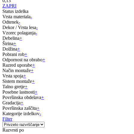
0,13
ZAPRI
Status izdelka
Vrsta materiala
-
Odtenek
-
Dekor / Vrsta lesa
-
Vzorec polaganja
-
Debelina
+
Širina
+
Dolžina
+
Pobrani rob
+
Odpornost na obrabo
+
Razred uporabe
+
Način montaže
+
Vrsta spoja
+
Sistem montaže
+
Talno gretje
+
Posebne lastnosti
+
Površinska obdelava
+
Gradacija
+
Površinska zaščita
+
Kategorije izdelkov
-
Filter
Razvrsti po