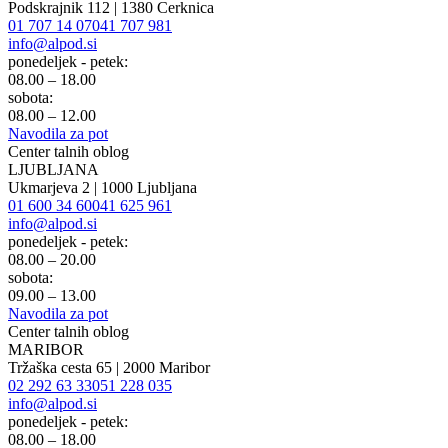
Podskrajnik 112 | 1380 Cerknica
01 707 14 07
041 707 981
info@alpod.si
ponedeljek - petek:
08.00 – 18.00
sobota:
08.00 – 12.00
Navodila za pot
Center talnih oblog
LJUBLJANA
Ukmarjeva 2 | 1000 Ljubljana
01 600 34 60
041 625 961
info@alpod.si
ponedeljek - petek:
08.00 – 20.00
sobota:
09.00 – 13.00
Navodila za pot
Center talnih oblog
MARIBOR
Tržaška cesta 65 | 2000 Maribor
02 292 63 33
051 228 035
info@alpod.si
ponedeljek - petek:
08.00 – 18.00