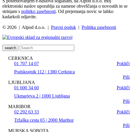
S posredovanjem e-naslova soglašam, da Alpod d.o.o. moj
elektronski naslov uporablja za namene obveščanja o novostih in se
strinjam s
politiko zasebnosti
. Od prejemanja novic se lahko
kadarkoli odjavite.
© 2026 | Alpod d.o.o. |
Pravni poduk
|
Politika zasebnosti
search
CERKNICA
01 707 14 07
Pokliči
Podskrajnik 112 | 1380 Cerknica
Piši
LJUBLJANA
01 600 34 60
Pokliči
Ukmarjeva 2 | 1000 Ljubljana
Piši
MARIBOR
02 292 63 33
Pokliči
Tržaška cesta 65 | 2000 Maribor
Piši
MURSKA SOBOTA