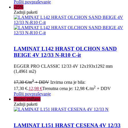
Pošlji povpraševanje
-25%
Zadnji paketi
LAMINAT L142 HRAST OLCHON SAND
BEIGE 4V 12/33 N-R10 C-it
EGGER PRO CLASSIC 12/33 4V 12x193x1292 mm
(1,4961 m2)
2
17,30
€
/m
+ DDV
Izvirna cena je bila:
2
17,30 €.
12,98
€
Trenutna cena je: 12,98 €.
/m
+ DDV
Pošlji povpraševanje
Trajno znižano
Zadnji paketi
LAMINAT L151 HRAST CESENA 4V 12/33