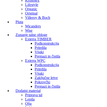
Kronotex
Lifestyle
Organic
Original
Villeroy & Boch
Pluta
Wicanders
Wise
Zunanje talne obloge
Exterra TIMBER
Podkonstrukcija
Pritrdila
Vijaki
Premazi in čistila
Exterra WPC
Podkonstrukcija
Pritrdila
Vijaki
Zaključne letve
Pokrovčki
Premazi in čistila
Dodatni material
Priprava tal
Lepila
Olja