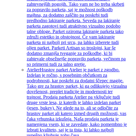
zahtevnejših pogojih. Tako vam ne bo treba skrbeti
za popravilo parketa, saj je možnost poškodb
majhna, za dodatno zaščito pa poskrbi tudi
predhodno lakiranje parketa. Seveda pa lakiranje
parketa zagotovi tudi atraktivno vizualno podobo
talne obloge. Parket oziroma lakiranje parketa tako
združi estetiko in obstojnost. Če vam lakiranje
parketa ni najbolj pri srcu, pa lahko izberete tudi
oljen parket. Parketi Artisan so troslojni, kar še
dodatno zmanjša tveganje za poškodbe, ki bi
zahtevale obsežnejše popravilo parketa, večinom pa
so primerni tudi za talno gretje.
Atelier
Hrastov parket Atelier je parket z zgodbo.
Izdelan je ročno, s posebnim občutkom za
podrobnosti, kar poskrbi za dodatni ščepec magije.
Tako gre za hrastov parket, ki ga odlikujejo vizualna
dovršenost, preplet tradicije in modernosti ter
trajnost. Prodaja parketa Atelier pa vključuje tudi
druge vrste lesa, iz katerih je lahko izdelan parket
(jesen, bukev). Ne glede na to, ali se odločite za
hrastov parket ali katero izmed drugih možnosti, vas
čaka vrhunska izkušnja. Naša prodaja parketa je
namenjena vsem, ki se zavedate, kako pomembno je
izbrati kvaliteto, saj je ta tista, ki lahko najbolj
uspešno kljubuje zobu časa.