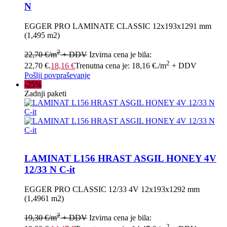
N
EGGER PRO LAMINATE CLASSIC 12x193x1291 mm
(1,495 m2)
2
22,70
€
/m
+ DDV
Izvirna cena je bila:
2
22,70 €.
18,16
€
Trenutna cena je: 18,16 €.
/m
+ DDV
Pošlji povpraševanje
-25%
Zadnji paketi
LAMINAT L156 HRAST ASGIL HONEY 4V
12/33 N C-it
EGGER PRO CLASSIC 12/33 4V 12x193x1292 mm
(1,4961 m2)
2
19,30
€
/m
+ DDV
Izvirna cena je bila:
2