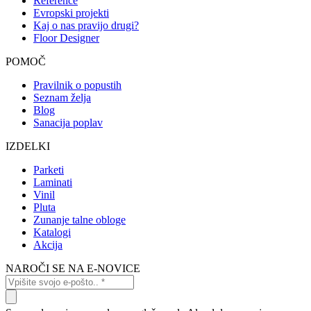
Reference
Evropski projekti
Kaj o nas pravijo drugi?
Floor Designer
POMOČ
Pravilnik o popustih
Seznam želja
Blog
Sanacija poplav
IZDELKI
Parketi
Laminati
Vinil
Pluta
Zunanje talne obloge
Katalogi
Akcija
NAROČI SE NA E-NOVICE