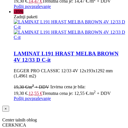
19,30 €.
14,47
€
Trenutna cena je: 14,47 €.
/m
+ DDV
Pošlji povpraševanje
-35%
Zadnji paketi
LAMINAT L191 HRAST MELBA BROWN
4V 12/33 D C-it
EGGER PRO CLASSIC 12/33 4V 12x193x1292 mm
(1,4961 m2)
2
19,30
€
/m
+ DDV
Izvirna cena je bila:
2
19,30 €.
12,55
€
Trenutna cena je: 12,55 €.
/m
+ DDV
Pošlji povpraševanje
×
Center talnih oblog
CERKNICA