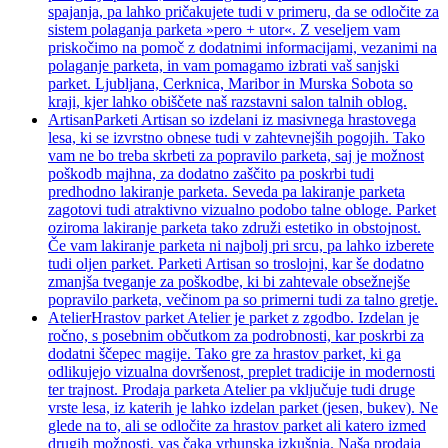
spajanja, pa lahko pričakujete tudi v primeru, da se odločite za
sistem polaganja parketa »pero + utor«. Z veseljem vam
priskočimo na pomoč z dodatnimi informacijami, vezanimi na
polaganje parketa, in vam pomagamo izbrati vaš sanjski
parket. Ljubljana, Cerknica, Maribor in Murska Sobota so
kraji, kjer lahko obiščete naš razstavni salon talnih oblog.
Artisan
Parketi Artisan so izdelani iz masivnega hrastovega
lesa, ki se izvrstno obnese tudi v zahtevnejših pogojih. Tako
vam ne bo treba skrbeti za popravilo parketa, saj je možnost
poškodb majhna, za dodatno zaščito pa poskrbi tudi
predhodno lakiranje parketa. Seveda pa lakiranje parketa
zagotovi tudi atraktivno vizualno podobo talne obloge. Parket
oziroma lakiranje parketa tako združi estetiko in obstojnost.
Če vam lakiranje parketa ni najbolj pri srcu, pa lahko izberete
tudi oljen parket. Parketi Artisan so troslojni, kar še dodatno
zmanjša tveganje za poškodbe, ki bi zahtevale obsežnejše
popravilo parketa, večinom pa so primerni tudi za talno gretje.
Atelier
Hrastov parket Atelier je parket z zgodbo. Izdelan je
ročno, s posebnim občutkom za podrobnosti, kar poskrbi za
dodatni ščepec magije. Tako gre za hrastov parket, ki ga
odlikujejo vizualna dovršenost, preplet tradicije in modernosti
ter trajnost. Prodaja parketa Atelier pa vključuje tudi druge
vrste lesa, iz katerih je lahko izdelan parket (jesen, bukev). Ne
glede na to, ali se odločite za hrastov parket ali katero izmed
drugih možnosti, vas čaka vrhunska izkušnja. Naša prodaja