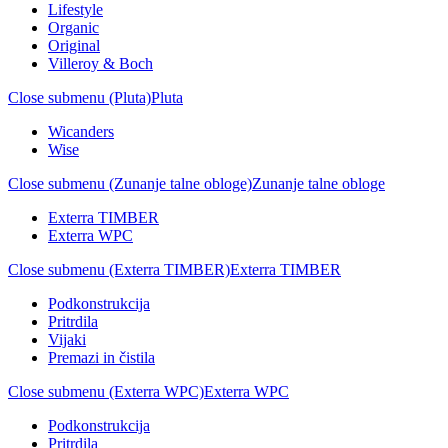
Lifestyle
Organic
Original
Villeroy & Boch
Close submenu (Pluta)
Pluta
Wicanders
Wise
Close submenu (Zunanje talne obloge)
Zunanje talne obloge
Exterra TIMBER
Exterra WPC
Close submenu (Exterra TIMBER)
Exterra TIMBER
Podkonstrukcija
Pritrdila
Vijaki
Premazi in čistila
Close submenu (Exterra WPC)
Exterra WPC
Podkonstrukcija
Pritrdila