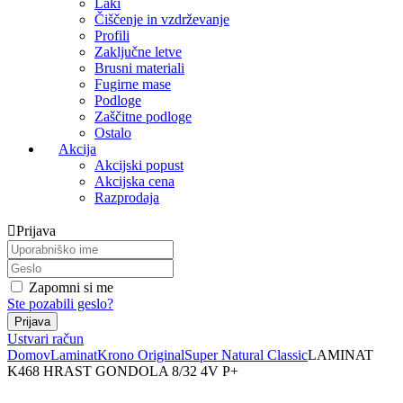
Laki
Čiščenje in vzdrževanje
Profili
Zaključne letve
Brusni materiali
Fugirne mase
Podloge
Zaščitne podloge
Ostalo
Akcija
Akcijski popust
Akcijska cena
Razprodaja
Prijava
Zapomni si me
Ste pozabili geslo?
Ustvari račun
Domov
Laminat
Krono Original
Super Natural Classic
LAMINAT
K468 HRAST GONDOLA 8/32 4V P+