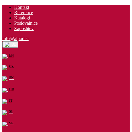
Kontakt
Reference
Katalogi
Poslovalnice
Zaposlitev
info@alpod.si
SL
EN
CZ
SK
HR
IT
SL
SR