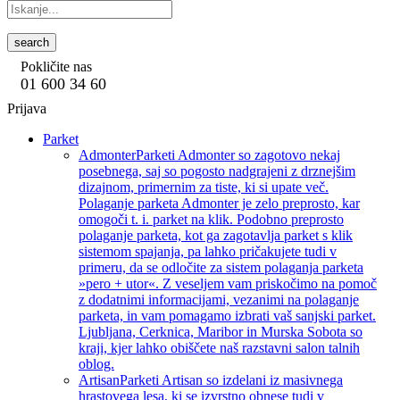
search
Pokličite nas
01 600 34 60
Prijava
Parket
Admonter
Parketi Admonter so zagotovo nekaj
posebnega, saj so pogosto nadgrajeni z drznejšim
dizajnom, primernim za tiste, ki si upate več.
Polaganje parketa Admonter je zelo preprosto, kar
omogoči t. i. parket na klik. Podobno preprosto
polaganje parketa, kot ga zagotavlja parket s klik
sistemom spajanja, pa lahko pričakujete tudi v
primeru, da se odločite za sistem polaganja parketa
»pero + utor«. Z veseljem vam priskočimo na pomoč
z dodatnimi informacijami, vezanimi na polaganje
parketa, in vam pomagamo izbrati vaš sanjski parket.
Ljubljana, Cerknica, Maribor in Murska Sobota so
kraji, kjer lahko obiščete naš razstavni salon talnih
oblog.
Artisan
Parketi Artisan so izdelani iz masivnega
hrastovega lesa, ki se izvrstno obnese tudi v