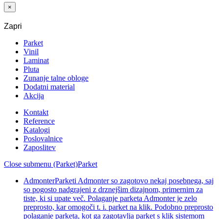
×
Zapri
Parket
Vinil
Laminat
Pluta
Zunanje talne obloge
Dodatni material
Akcija
Kontakt
Reference
Katalogi
Poslovalnice
Zaposlitev
Close submenu (Parket)
Parket
Admonter
Parketi Admonter so zagotovo nekaj posebnega, saj
so pogosto nadgrajeni z drznejšim dizajnom, primernim za
tiste, ki si upate več. Polaganje parketa Admonter je zelo
preprosto, kar omogoči t. i. parket na klik. Podobno preprosto
polaganje parketa, kot ga zagotavlja parket s klik sistemom