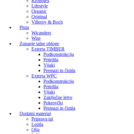
Kronotex
Lifestyle
Organic
Original
Villeroy & Boch
Pluta
Wicanders
Wise
Zunanje talne obloge
Exterra TIMBER
Podkonstrukcija
Pritrdila
Vijaki
Premazi in čistila
Exterra WPC
Podkonstrukcija
Pritrdila
Vijaki
Zaključne letve
Pokrovčki
Premazi in čistila
Dodatni material
Priprava tal
Lepila
Olja