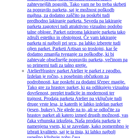
zahtevnejših pogojih. Tako vam ne bo treba skrbeti
za popravilo parketa, saj je možnost poškodb
majhna, za dodatno zaščito pa poskrbi tudi
predhodno lakiranje parketa. Seveda pa lakiranje
parketa zagotovi tudi atraktivno vizualno podobo
talne obloge. Parket oziroma lakiranje parketa tako
združi estetiko in obstojnost. Če vam lakiranje
parketa ni najbolj pri srcu, pa lahko izberete tudi
oljen parket. Parketi Artisan so troslojni, kar še
dodatno zmanjša tveganje za poškodbe, ki bi
zahtevale obsežnejše popravilo parketa, večinom pa
so primerni tudi za talno gretje.
Atelier
Hrastov parket Atelier je parket z zgodbo.
Izdelan je ročno, s posebnim občutkom za
podrobnosti, kar poskrbi za dodatni ščepec magije.
Tako gre za hrastov parket, ki ga odlikujejo vizualna
dovršenost, preplet tradicije in modernosti ter
trajnost. Prodaja parketa Atelier pa vključuje tudi
druge vrste lesa, iz katerih je lahko izdelan parket
(jesen, bukev). Ne glede na to, ali se odločite za
hrastov parket ali katero izmed drugih možnosti, vas
čaka vrhunska izkušnja. Naša prodaja parketa je
namenjena vsem, ki se zavedate, kako pomembno je
izbrati kvaliteto, saj je ta tista, ki lahko najbolj
uspešno kljubuje zobu časa.