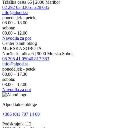
Tržaška cesta 65 | 2000 Maribor
02 292 63 33
051 228 035
info@alpod.si
ponedeljek - petek:
08.00 – 18.00
sobota:
08.00 – 12.00
Navodila za pot
Center talnih oblog
MURSKA SOBOTA
Noršinska ulica 6 | 9000 Murska Sobota
08 205 41 05
040 817 583
info@alpod.si
ponedeljek - petek:
08.00 – 17.30
sobota:
08.00 – 12.00
Navodila za pot
Alpod talne obloge
+386 (0)1 707 14 00
Podskrajnik 112