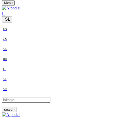
Menu
SL
EN
CS
SK
HR
IT
SL
SR
search