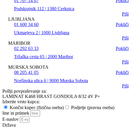
01 707 14 07
Pokliči
Podskrajnik 112 | 1380 Cerknica
Piši
LJUBLJANA
01 600 34 60
Pokliči
Ukmarjeva 2 | 1000 Ljubljana
Piši
MARIBOR
02 292 63 33
Pokliči
Tržaška cesta 65 | 2000 Maribor
Piši
MURSKA SOBOTA
08 205 41 05
Pokliči
Noršinska ulica 6 | 9000 Murska Sobota
Piši
Pošlji povpraševanje za:
LAMINAT K468 HRAST GONDOLA 8/32 4V P+
Izberite vrsto kupca:
Končni kupec (fizična oseba)
Podjetje (pravna oseba)
Ime in priimek
E-naslov
Država