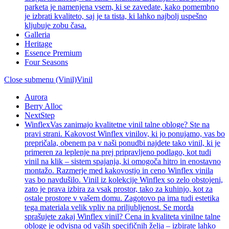
parketa je namenjena vsem, ki se zavedate, kako pomembno
je izbrati kvaliteto, saj je ta tista, ki lahko najbolj uspešno
kljubuje zobu časa.
Galleria
Heritage
Essence Premium
Four Seasons
Close submenu (Vinil)
Vinil
Aurora
Berry Alloc
NextStep
Winflex
Vas zanimajo kvalitetne vinil talne obloge? Ste na
pravi strani. Kakovost Winflex vinilov, ki jo ponujamo, vas bo
prepričala, obenem pa v naši ponudbi najdete tako vinil, ki je
primeren za leplenje na prej pripravljeno podlago, kot tudi
vinil na klik – sistem spajanja, ki omogoča hitro in enostavno
montažo. Razmerje med kakovostjo in ceno Winflex vinila
vas bo navdušilo. Vinil iz kolekcije Winflex so zelo obstojeni,
zato je prava izbira za vsak prostor, tako za kuhinjo, kot za
ostale prostore v vašem domu. Zagotovo pa ima tudi estetika
tega materiala velik vpliv na priljubljenost. Se morda
sprašujete zakaj Winflex vinil? Cena in kvaliteta vinilne talne
obloge je odvisna od vaših specifičnih želja – izbirate lahko