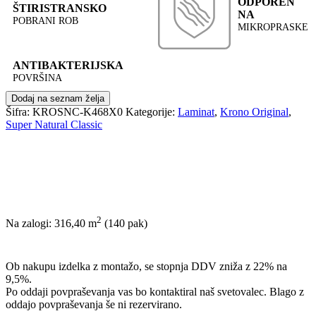
ODPOREN
ŠTIRISTRANSKO
NA
POBRANI ROB
MIKROPRASKE
ANTIBAKTERIJSKA
POVRŠINA
Dodaj na seznam želja
Šifra:
KROSNC-K468X0
Kategorije:
Laminat
,
Krono Original
,
Super Natural Classic
2
Na zalogi: 316,40
m
(140 pak)
POŠLJI POVPRAŠEVANJE
Ob nakupu izdelka z montažo, se stopnja DDV zniža z 22% na
9,5%.
Po oddaji povpraševanja vas bo kontaktiral naš svetovalec. Blago z
oddajo povpraševanja še ni rezervirano.