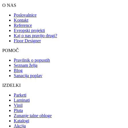
O NAS
Poslovalnice
Kontakt
Reference
Evropski projekti
Kaj o nas pravijo drugi?
Floor Designer
POMOČ
Pravilnik o popustih
Seznam želja
Blog
Sanacija poplav
IZDELKI
Parketi
Laminati
Vinil
Pluta
Zunanje talne obloge
Katalogi
Akcija