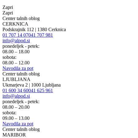
Zapri
Zapri
Center talnih oblog
CERKNICA
Podskrajnik 112 | 1380 Cerknica
01 707 14 07
041 707 981
info@alpod.si
ponedeljek - petek:
08.00 – 18.00
sobota:
08.00 – 12.00
Navodila za pot
Center talnih oblog
LJUBLJANA
Ukmarjeva 2 | 1000 Ljubljana
01 600 34 60
041 625 961
info@alpod.si
ponedeljek - petek:
08.00 – 20.00
sobota:
09.00 – 13.00
Navodila za pot
Center talnih oblog
MARIBOR