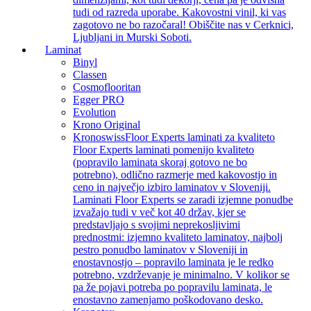
tudi od razreda uporabe. Kakovostni vinil, ki vas
zagotovo ne bo razočaral! Obiščite nas v Cerknici,
Ljubljani in Murski Soboti.
Laminat
Binyl
Classen
Cosmoflooritan
Egger PRO
Evolution
Krono Original
Kronoswiss
Floor Experts laminati za kvaliteto
Floor Experts laminati pomenijo kvaliteto
(popravilo laminata skoraj gotovo ne bo
potrebno), odlično razmerje med kakovostjo in
ceno in največjo izbiro laminatov v Sloveniji.
Laminati Floor Experts se zaradi izjemne ponudbe
izvažajo tudi v več kot 40 držav, kjer se
predstavljajo s svojimi neprekosljivimi
prednostmi: izjemno kvaliteto laminatov, najbolj
pestro ponudbo laminatov v Sloveniji in
enostavnostjo – popravilo laminata je le redko
potrebno, vzdrževanje je minimalno. V kolikor se
pa že pojavi potreba po popravilu laminata, le
enostavno zamenjamo poškodovano desko.