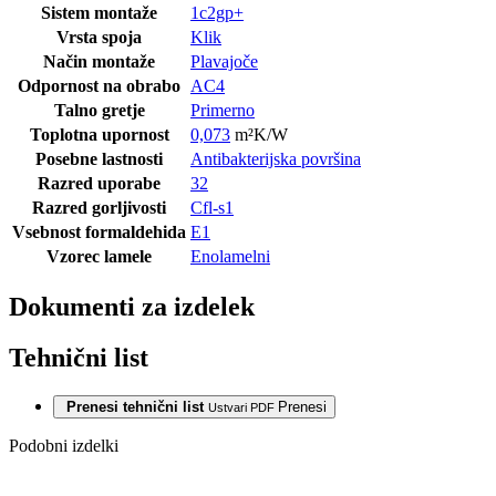
Sistem montaže
1c2gp+
Vrsta spoja
Klik
Način montaže
Plavajoče
Odpornost na obrabo
AC4
Talno gretje
Primerno
Toplotna upornost
0,073
m²K/W
Posebne lastnosti
Antibakterijska površina
Razred uporabe
32
Razred gorljivosti
Cfl-s1
Vsebnost formaldehida
E1
Vzorec lamele
Enolamelni
Dokumenti za izdelek
Tehnični list
Prenesi tehnični list
Prenesi
Ustvari PDF
Podobni izdelki
Zadnji paketi