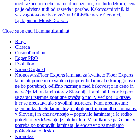
med različnimi debelinami, dimenzijami, kot tudi dekorji, cena
pa je odvisna tudi od razreda uporabe. Kakovostni vinil, ki
vas zagotovo ne bo razočaral! Obiščite nas v Cerknici,
Ljubljani in Murski Soboti.
Close submenu (Laminat)
Laminat
Binyl
Classen
Cosmoflooritan
Egger PRO
Evolution
Krono Original
Kronoswiss
Floor Experts laminati za kvaliteto Floor Experts
laminati pomenijo kvaliteto (popravilo laminata skoraj gotovo
ne bo potrebno), odlično razmerje med kakovostjo in ceno in
največjo izbiro laminatov v Sloveniji. Laminati Floor Experts
se zaradi izjemne ponudbe izvažajo tudi v več kot 40 držav,
kjer se predstavljajo s svojimi neprekosljivimi prednostmi:
izjemno kvaliteto laminatov, najbolj pestro ponudbo laminatov
v Sloveniji in enostavnostjo – popravilo laminata je le redko
potrebno, vzdrževanje je minimalno. V kolikor se pa že pojavi
potreba po popravilu laminata, le enostavno zamenjamo
poškodovano desko.
Kronotex