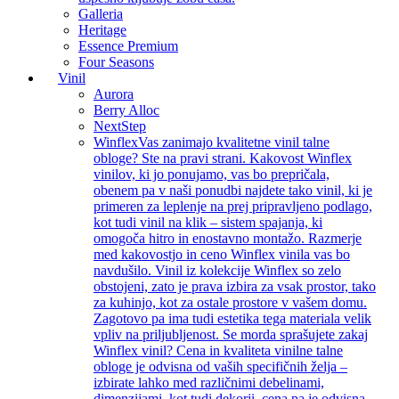
Galleria
Heritage
Essence Premium
Four Seasons
Vinil
Aurora
Berry Alloc
NextStep
Winflex
Vas zanimajo kvalitetne vinil talne
obloge? Ste na pravi strani. Kakovost Winflex
vinilov, ki jo ponujamo, vas bo prepričala,
obenem pa v naši ponudbi najdete tako vinil, ki je
primeren za leplenje na prej pripravljeno podlago,
kot tudi vinil na klik – sistem spajanja, ki
omogoča hitro in enostavno montažo. Razmerje
med kakovostjo in ceno Winflex vinila vas bo
navdušilo. Vinil iz kolekcije Winflex so zelo
obstojeni, zato je prava izbira za vsak prostor, tako
za kuhinjo, kot za ostale prostore v vašem domu.
Zagotovo pa ima tudi estetika tega materiala velik
vpliv na priljubljenost. Se morda sprašujete zakaj
Winflex vinil? Cena in kvaliteta vinilne talne
obloge je odvisna od vaših specifičnih želja –
izbirate lahko med različnimi debelinami,
dimenzijami, kot tudi dekorji, cena pa je odvisna