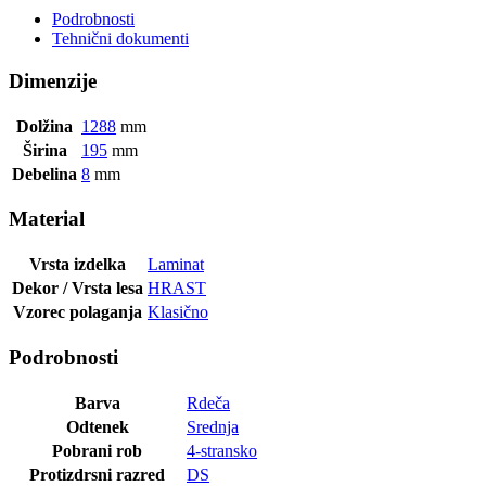
Podrobnosti
Tehnični dokumenti
Dimenzije
Dolžina
1288
mm
Širina
195
mm
Debelina
8
mm
Material
Vrsta izdelka
Laminat
Dekor / Vrsta lesa
HRAST
Vzorec polaganja
Klasično
Podrobnosti
Barva
Rdeča
Odtenek
Srednja
Pobrani rob
4-stransko
Protizdrsni razred
DS