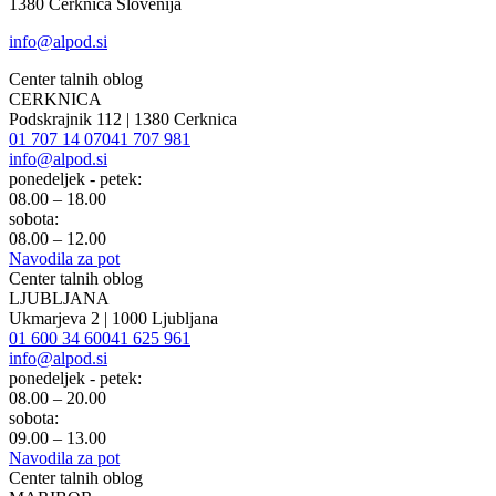
1380 Cerknica Slovenija
info@alpod.si
Center talnih oblog
CERKNICA
Podskrajnik 112 | 1380 Cerknica
01 707 14 07
041 707 981
info@alpod.si
ponedeljek - petek:
08.00 – 18.00
sobota:
08.00 – 12.00
Navodila za pot
Center talnih oblog
LJUBLJANA
Ukmarjeva 2 | 1000 Ljubljana
01 600 34 60
041 625 961
info@alpod.si
ponedeljek - petek:
08.00 – 20.00
sobota:
09.00 – 13.00
Navodila za pot
Center talnih oblog