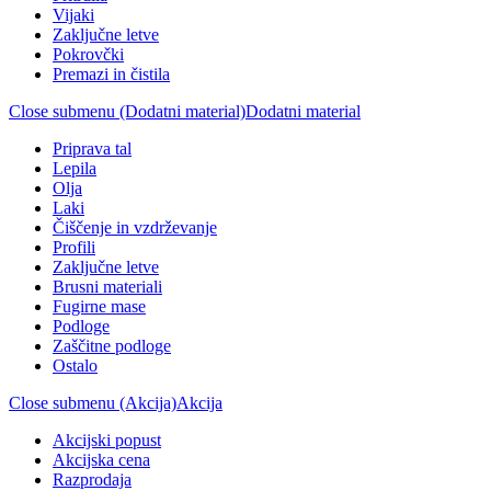
Vijaki
Zaključne letve
Pokrovčki
Premazi in čistila
Close submenu (Dodatni material)
Dodatni material
Priprava tal
Lepila
Olja
Laki
Čiščenje in vzdrževanje
Profili
Zaključne letve
Brusni materiali
Fugirne mase
Podloge
Zaščitne podloge
Ostalo
Close submenu (Akcija)
Akcija
Akcijski popust
Akcijska cena
Razprodaja