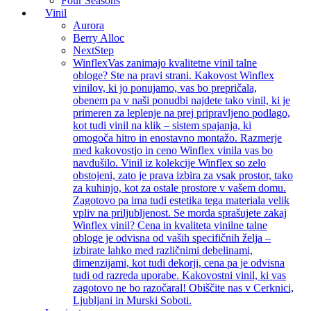
Four Seasons
Vinil
Aurora
Berry Alloc
NextStep
Winflex
Vas zanimajo kvalitetne vinil talne
obloge? Ste na pravi strani. Kakovost Winflex
vinilov, ki jo ponujamo, vas bo prepričala,
obenem pa v naši ponudbi najdete tako vinil, ki je
primeren za leplenje na prej pripravljeno podlago,
kot tudi vinil na klik – sistem spajanja, ki
omogoča hitro in enostavno montažo. Razmerje
med kakovostjo in ceno Winflex vinila vas bo
navdušilo. Vinil iz kolekcije Winflex so zelo
obstojeni, zato je prava izbira za vsak prostor, tako
za kuhinjo, kot za ostale prostore v vašem domu.
Zagotovo pa ima tudi estetika tega materiala velik
vpliv na priljubljenost. Se morda sprašujete zakaj
Winflex vinil? Cena in kvaliteta vinilne talne
obloge je odvisna od vaših specifičnih želja –
izbirate lahko med različnimi debelinami,
dimenzijami, kot tudi dekorji, cena pa je odvisna
tudi od razreda uporabe. Kakovostni vinil, ki vas
zagotovo ne bo razočaral! Obiščite nas v Cerknici,
Ljubljani in Murski Soboti.