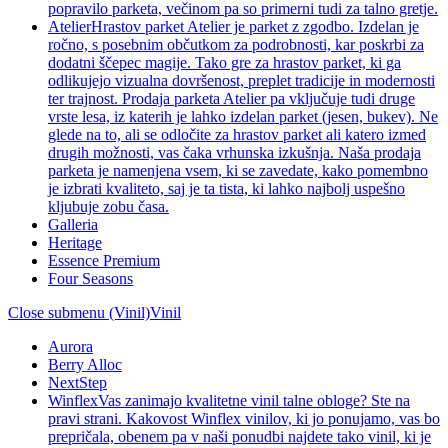
popravilo parketa, večinom pa so primerni tudi za talno gretje.
Atelier
Hrastov parket Atelier je parket z zgodbo. Izdelan je
ročno, s posebnim občutkom za podrobnosti, kar poskrbi za
dodatni ščepec magije. Tako gre za hrastov parket, ki ga
odlikujejo vizualna dovršenost, preplet tradicije in modernosti
ter trajnost. Prodaja parketa Atelier pa vključuje tudi druge
vrste lesa, iz katerih je lahko izdelan parket (jesen, bukev). Ne
glede na to, ali se odločite za hrastov parket ali katero izmed
drugih možnosti, vas čaka vrhunska izkušnja. Naša prodaja
parketa je namenjena vsem, ki se zavedate, kako pomembno
je izbrati kvaliteto, saj je ta tista, ki lahko najbolj uspešno
kljubuje zobu časa.
Galleria
Heritage
Essence Premium
Four Seasons
Close submenu (Vinil)
Vinil
Aurora
Berry Alloc
NextStep
Winflex
Vas zanimajo kvalitetne vinil talne obloge? Ste na
pravi strani. Kakovost Winflex vinilov, ki jo ponujamo, vas bo
prepričala, obenem pa v naši ponudbi najdete tako vinil, ki je