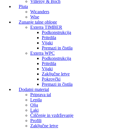
Villeroy & Boch
Pluta
Wicanders
Wise
Zunanje talne obloge
Exterra TIMBER
Podkonstrukcija
Pritrdila
Vijaki
Premazi in čistila
Exterra WPC
Podkonstrukcija
Pritrdila
Vijaki
Zaključne letve
Pokrovčki
Premazi in čistila
Dodatni material
Priprava tal
Lepila
Olja
Laki
Čiščenje in vzdrževanje
Profili
Zaključne letve