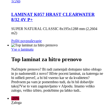
LAMINAT K057 HRAST CLEARWATER
8/32 4V P+
SUPER NATURAL CLASSIC 8x195x1288 mm (2,2604
m2)
Pošlji povpraševanje
Vse o laminatu
Top laminat za hitro prenovo
Načrtujete prenovo? Bi radi zamenjali dotrajano talno oblogo
in jo nadomestili z novo? Iščete poceni laminat, za katerega ne
bi odšteli preveč, a bi bil vseeno kar se da kvaliteten?
Predvsem pa vam je pomembno tudi, da bi bil dobavljiv
takoj?Vse to vam zagotavljamo v Alpodu. Imamo veliko
zalogo, veliko izbiro, poskrbimo pa lahko tudi..
-20%
Zaloga