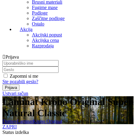
Brusni materiali
Fugirne mase
Podloge
Zaščitne podloge
Ostalo
Akcija
Akcijski popust
Akcijska cena
Razprodaja
Prijava
Zapomni si me
Ste pozabili geslo?
Ustvari račun
Laminat Krono Original Super
Natural Classic
Domov
Laminat
Krono Original
Super Natural Classic
ZAPRI
Status izdelka