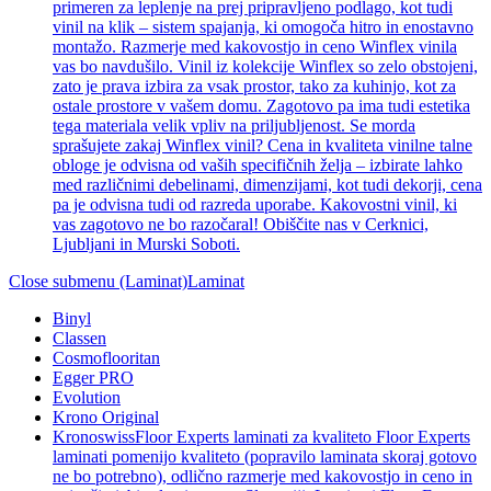
primeren za leplenje na prej pripravljeno podlago, kot tudi
vinil na klik – sistem spajanja, ki omogoča hitro in enostavno
montažo. Razmerje med kakovostjo in ceno Winflex vinila
vas bo navdušilo. Vinil iz kolekcije Winflex so zelo obstojeni,
zato je prava izbira za vsak prostor, tako za kuhinjo, kot za
ostale prostore v vašem domu. Zagotovo pa ima tudi estetika
tega materiala velik vpliv na priljubljenost. Se morda
sprašujete zakaj Winflex vinil? Cena in kvaliteta vinilne talne
obloge je odvisna od vaših specifičnih želja – izbirate lahko
med različnimi debelinami, dimenzijami, kot tudi dekorji, cena
pa je odvisna tudi od razreda uporabe. Kakovostni vinil, ki
vas zagotovo ne bo razočaral! Obiščite nas v Cerknici,
Ljubljani in Murski Soboti.
Close submenu (Laminat)
Laminat
Binyl
Classen
Cosmoflooritan
Egger PRO
Evolution
Krono Original
Kronoswiss
Floor Experts laminati za kvaliteto Floor Experts
laminati pomenijo kvaliteto (popravilo laminata skoraj gotovo
ne bo potrebno), odlično razmerje med kakovostjo in ceno in