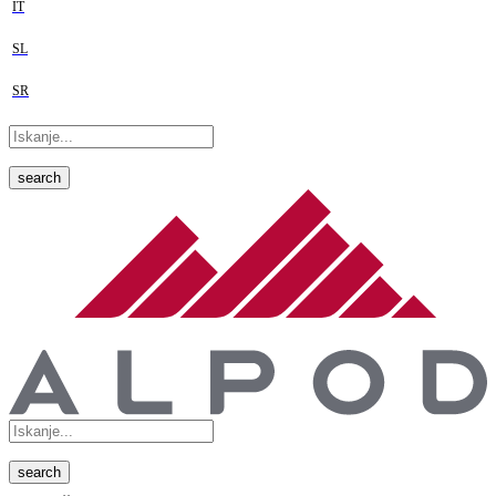
IT
SL
SR
search
search