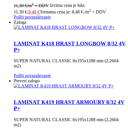
2
11,30
€
/m
+ DDV
Izvirna cena je bila:
2
11,30 €.
8,48
€
Trenutna cena je: 8,48 €.
/m
+ DDV
Pošlji povpraševanje
Zaloga
LAMINAT K418 HRAST LONGBOW 8/32 4V
P+
SUPER NATURAL CLASSIC 8x195x1288 mm (2,2604
m2)
Pošlji povpraševanje
Preveri zalogo
LAMINAT K419 HRAST ARMOURY 8/32 4V
P+
SUPER NATURAL CLASSIC 8x195x1288 mm (2,2604
m2)