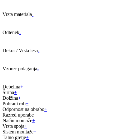
Vrsta materiala
-
Odtenek
-
Dekor / Vrsta lesa
-
Vzorec polaganja
-
Debelina
+
Širina
+
Dolžina
+
Pobrani rob
+
Odpornost na obrabo
+
Razred uporabe
+
Način montaže
+
Vrsta spoja
+
Sistem montaže
+
Talno gretje
+