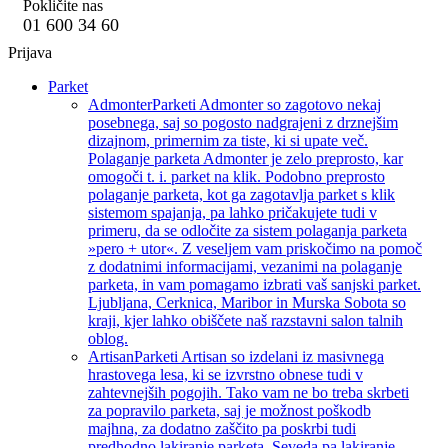
Pokličite nas
01 600 34 60
Prijava
Parket
Admonter
Parketi Admonter so zagotovo nekaj
posebnega, saj so pogosto nadgrajeni z drznejšim
dizajnom, primernim za tiste, ki si upate več.
Polaganje parketa Admonter je zelo preprosto, kar
omogoči t. i. parket na klik. Podobno preprosto
polaganje parketa, kot ga zagotavlja parket s klik
sistemom spajanja, pa lahko pričakujete tudi v
primeru, da se odločite za sistem polaganja parketa
»pero + utor«. Z veseljem vam priskočimo na pomoč
z dodatnimi informacijami, vezanimi na polaganje
parketa, in vam pomagamo izbrati vaš sanjski parket.
Ljubljana, Cerknica, Maribor in Murska Sobota so
kraji, kjer lahko obiščete naš razstavni salon talnih
oblog.
Artisan
Parketi Artisan so izdelani iz masivnega
hrastovega lesa, ki se izvrstno obnese tudi v
zahtevnejših pogojih. Tako vam ne bo treba skrbeti
za popravilo parketa, saj je možnost poškodb
majhna, za dodatno zaščito pa poskrbi tudi
predhodno lakiranje parketa. Seveda pa lakiranje