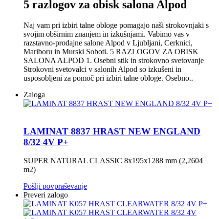
5 razlogov za obisk salona Alpod
Naj vam pri izbiri talne obloge pomagajo naši strokovnjaki s
svojim obširnim znanjem in izkušnjami. Vabimo vas v
razstavno-prodajne salone Alpod v Ljubljani, Cerknici,
Mariboru in Murski Soboti. 5 RAZLOGOV ZA OBISK
SALONA ALPOD 1. Osebni stik in strokovno svetovanje
Strokovni svetovalci v salonih Alpod so izkušeni in
usposobljeni za pomoč pri izbiri talne obloge. Osebno..
Zaloga
LAMINAT 8837 HRAST NEW ENGLAND
8/32 4V P+
SUPER NATURAL CLASSIC 8x195x1288 mm (2,2604
m2)
Pošlji povpraševanje
Preveri zalogo