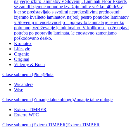
največjo izbiro laminatov v Sloveniji. Laminati Floor Experts
se zaradi izjemne ponudbe izvažajo tudi v več kot 40 držav,
kjer se predstavljajo s svojimi neprekosljivimi prednostmi:
izjemno kvaliteto laminatov, najbolj pestro ponudbo laminatov
v Sloveniji in enostavnostjo – popravilo laminata je le redko
potrebno, vzdrževanje je minimalno. V kolikor se pa že pojavi
potreba po popravilu laminata, le enostavno zamenjamo
poškodovano desko.
Kronotex
Lifestyle
Organic
Original
Villeroy & Boch
Close submenu (Pluta)
Pluta
Wicanders
Wise
Close submenu (Zunanje talne obloge)
Zunanje talne obloge
Exterra TIMBER
Exterra WPC
Close submenu (Exterra TIMBER)
Exterra TIMBER