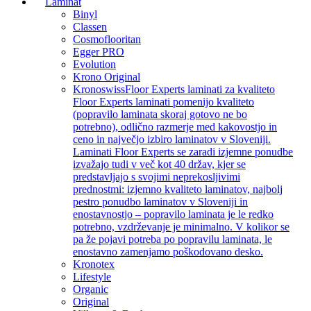
Laminat
Binyl
Classen
Cosmoflooritan
Egger PRO
Evolution
Krono Original
Kronoswiss
Floor Experts laminati za kvaliteto
Floor Experts laminati pomenijo kvaliteto
(popravilo laminata skoraj gotovo ne bo
potrebno), odlično razmerje med kakovostjo in
ceno in največjo izbiro laminatov v Sloveniji.
Laminati Floor Experts se zaradi izjemne ponudbe
izvažajo tudi v več kot 40 držav, kjer se
predstavljajo s svojimi neprekosljivimi
prednostmi: izjemno kvaliteto laminatov, najbolj
pestro ponudbo laminatov v Sloveniji in
enostavnostjo – popravilo laminata je le redko
potrebno, vzdrževanje je minimalno. V kolikor se
pa že pojavi potreba po popravilu laminata, le
enostavno zamenjamo poškodovano desko.
Kronotex
Lifestyle
Organic
Original