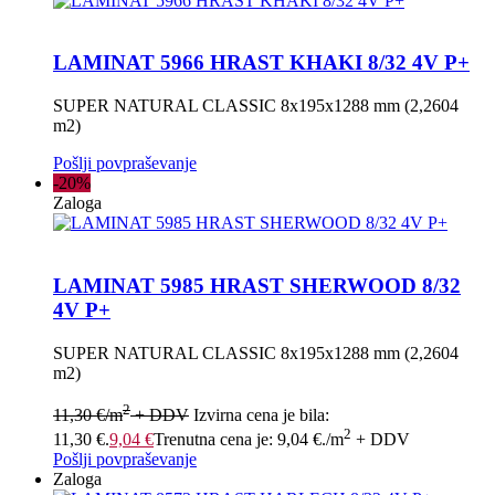
LAMINAT 5966 HRAST KHAKI 8/32 4V P+
SUPER NATURAL CLASSIC 8x195x1288 mm (2,2604
m2)
Pošlji povpraševanje
-20%
Zaloga
LAMINAT 5985 HRAST SHERWOOD 8/32
4V P+
SUPER NATURAL CLASSIC 8x195x1288 mm (2,2604
m2)
2
11,30
€
/m
+ DDV
Izvirna cena je bila:
2
11,30 €.
9,04
€
Trenutna cena je: 9,04 €.
/m
+ DDV
Pošlji povpraševanje
Zaloga