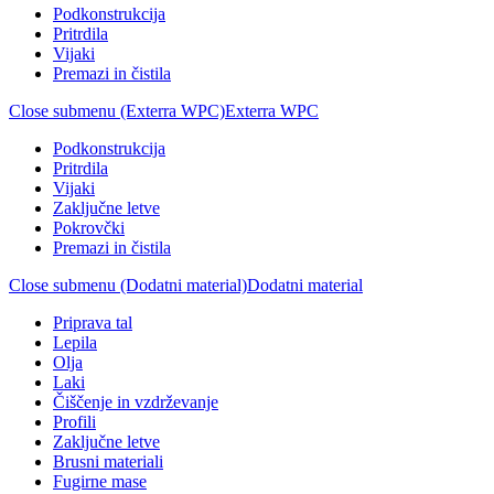
Podkonstrukcija
Pritrdila
Vijaki
Premazi in čistila
Close submenu (Exterra WPC)
Exterra WPC
Podkonstrukcija
Pritrdila
Vijaki
Zaključne letve
Pokrovčki
Premazi in čistila
Close submenu (Dodatni material)
Dodatni material
Priprava tal
Lepila
Olja
Laki
Čiščenje in vzdrževanje
Profili
Zaključne letve
Brusni materiali
Fugirne mase