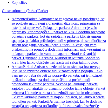
Zaposlitev
Close submenu (Parket)
Parket
Admonter
Parketi Admonter so zagotovo nekaj posebnega, saj
so pogosto nadgrajeni z drznejšim dizajnom, primernim za
tiste, ki si upate več. Polaganje parketa Admonter je zelo
preprosto, kar omogoči t. i. parket na klik. Podobno preprosto
polaganje parketa, kot ga zagotavlja parket s klik sistemom
spajanja, pa lahko pričakujete tudi v primeru, da se odločite za
sistem polaganja parketa »pero + utor«. Z veseljem vam
priskočimo na pomoč z dodatnimi informacijami, vezanimi na
polaganje parketa, in vam pomagamo izbrati vaš sanjski
parket. Ljubljana, Cerknica, Maribor in Murska Sobota so
kraji, kjer lahko obiščete naš razstavni salon talnih oblog.
Artisan
Parketi Artisan so izdelani iz masivnega hrastovega
lesa, ki se izvrstno obnese tudi v zahtevnejših pogojih. Tako
vam ne bo treba skrbeti za popravilo parketa, saj je možnost
poškodb majhna, za dodatno zaščito pa poskrbi tudi
predhodno lakiranje parketa. Seveda pa lakiranje parketa
zagotovi tudi atraktivno vizualno podobo talne obloge. Parket
oziroma lakiranje parketa tako združi estetiko in obstojnost.
Če vam lakiranje parketa ni najbolj pri srcu, pa lahko izberete
tudi oljen parket. Parketi Artisan so troslojni, kar še dodatno
zmanjša tveganje za poškodbe, ki bi zahtevale obsežnejše