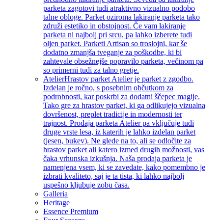
parketa zagotovi tudi atraktivno vizualno podobo
talne obloge. Parket oziroma lakiranje parketa tako
združi estetiko in obstojnost. Če vam lakiranje
parketa ni najbolj pri srcu, pa lahko izberete tudi
oljen parket. Parketi Artisan so troslojni, kar še
dodatno zmanjša tveganje za poškodbe, ki bi
zahtevale obsežnejše popravilo parketa, večinom pa
so primerni tudi za talno gretje.
Atelier
Hrastov parket Atelier je parket z zgodbo.
Izdelan je ročno, s posebnim občutkom za
podrobnosti, kar poskrbi za dodatni ščepec magije.
Tako gre za hrastov parket, ki ga odlikujejo vizualna
dovršenost, preplet tradicije in modernosti ter
trajnost. Prodaja parketa Atelier pa vključuje tudi
druge vrste lesa, iz katerih je lahko izdelan parket
(jesen, bukev). Ne glede na to, ali se odločite za
hrastov parket ali katero izmed drugih možnosti, vas
čaka vrhunska izkušnja. Naša prodaja parketa je
namenjena vsem, ki se zavedate, kako pomembno je
izbrati kvaliteto, saj je ta tista, ki lahko najbolj
uspešno kljubuje zobu časa.
Galleria
Heritage
Essence Premium