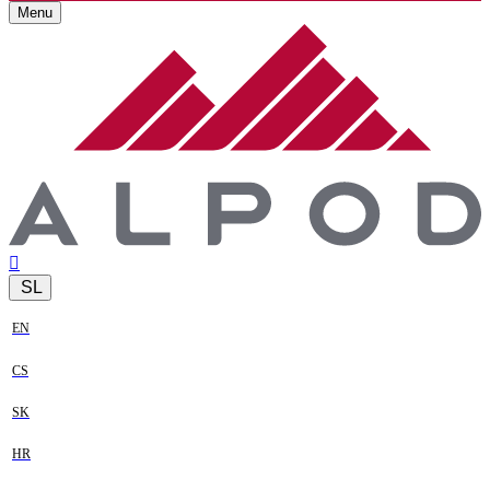
Menu
SL
EN
CS
SK
HR