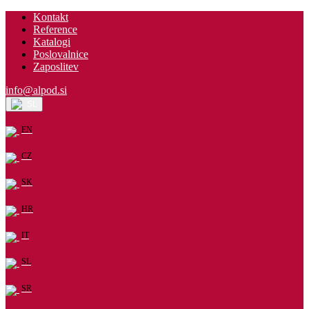
Kontakt
Reference
Katalogi
Poslovalnice
Zaposlitev
info@alpod.si
SL
EN
CZ
SK
HR
IT
SL
SR