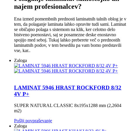
najem profesionalcev?
Ena izmed pomembnih prednosti laminatnih talnih oblog je v
tem, da polaganje laminata lahko opravite tudi sami. Laminat
se običajno polaga s sistemom na klik, ker celotno delo
bistveno poenostavi, saj se posamezne deske enostavno
spojijo med seboj. Tukaj lahko preberete več o prednostih
laminatnih podov, v tem besedilu pa vam bomo predstavili
vse, kar..
Zaloga
LAMINAT 5946 HRAST ROCKFORD 8/32
4V P+
SUPER NATURAL CLASSIC 8x195x1288 mm (2,2604
m2)
Pošlji povpraševanje
Zaloga