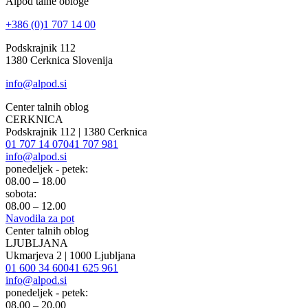
Alpod talne obloge
+386 (0)1 707 14 00
Podskrajnik 112
1380 Cerknica Slovenija
info@alpod.si
Center talnih oblog
CERKNICA
Podskrajnik 112 | 1380 Cerknica
01 707 14 07
041 707 981
info@alpod.si
ponedeljek - petek:
08.00 – 18.00
sobota:
08.00 – 12.00
Navodila za pot
Center talnih oblog
LJUBLJANA
Ukmarjeva 2 | 1000 Ljubljana
01 600 34 60
041 625 961
info@alpod.si
ponedeljek - petek:
08.00 – 20.00