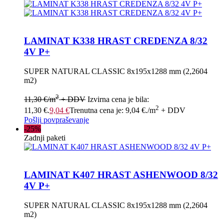
LAMINAT K338 HRAST CREDENZA 8/32
4V P+
SUPER NATURAL CLASSIC 8x195x1288 mm (2,2604
m2)
2
11,30
€
/m
+ DDV
Izvirna cena je bila:
2
11,30 €.
9,04
€
Trenutna cena je: 9,04 €.
/m
+ DDV
Pošlji povpraševanje
-25%
Zadnji paketi
LAMINAT K407 HRAST ASHENWOOD 8/32
4V P+
SUPER NATURAL CLASSIC 8x195x1288 mm (2,2604
m2)