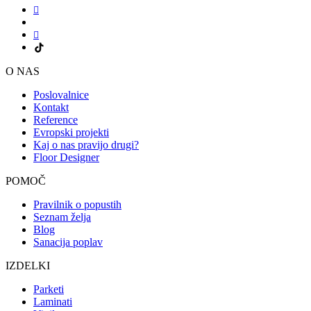
O NAS
Poslovalnice
Kontakt
Reference
Evropski projekti
Kaj o nas pravijo drugi?
Floor Designer
POMOČ
Pravilnik o popustih
Seznam želja
Blog
Sanacija poplav
IZDELKI
Parketi
Laminati