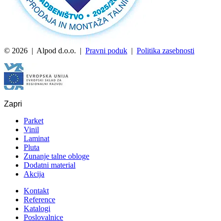
© 2026 | Alpod d.o.o. |
Pravni poduk
|
Politika zasebnosti
Zapri
Parket
Vinil
Laminat
Pluta
Zunanje talne obloge
Dodatni material
Akcija
Kontakt
Reference
Katalogi
Poslovalnice