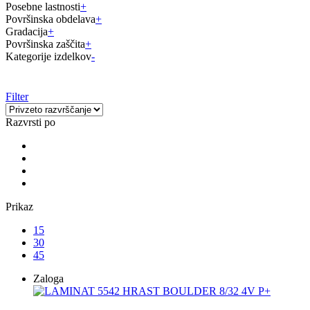
Posebne lastnosti
+
Površinska obdelava
+
Gradacija
+
Površinska zaščita
+
Kategorije izdelkov
-
Filter
Razvrsti po
Prikaz
15
30
45
Zaloga