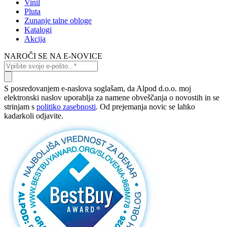
Vinil
Pluta
Zunanje talne obloge
Katalogi
Akcija
NAROČI SE NA E-NOVICE
S posredovanjem e-naslova soglašam, da Alpod d.o.o. moj
elektronski naslov uporablja za namene obveščanja o novostih in se
strinjam s
politiko zasebnosti
. Od prejemanja novic se lahko
kadarkoli odjavite.