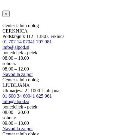
×
Center talnih oblog
CERKNICA
Podskrajnik 112 | 1380 Cerknica
01 707 14 07
041 707 981
info@alpod.si
ponedeljek - petek:
08.00 – 18.00
sobota:
08.00 – 12.00
Navodila za pot
Center talnih oblog
LJUBLJANA
Ukmarjeva 2 | 1000 Ljubljana
01 600 34 60
041 625 961
info@alpod.si
ponedeljek - petek:
08.00 – 20.00
sobota:
09.00 – 13.00
Navodila za pot
Center talnih oblog