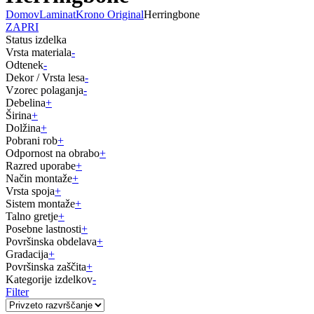
Domov
Laminat
Krono Original
Herringbone
ZAPRI
Status izdelka
Vrsta materiala
-
Odtenek
-
Dekor / Vrsta lesa
-
Vzorec polaganja
-
Debelina
+
Širina
+
Dolžina
+
Pobrani rob
+
Odpornost na obrabo
+
Razred uporabe
+
Način montaže
+
Vrsta spoja
+
Sistem montaže
+
Talno gretje
+
Posebne lastnosti
+
Površinska obdelava
+
Gradacija
+
Površinska zaščita
+
Kategorije izdelkov
-
Filter