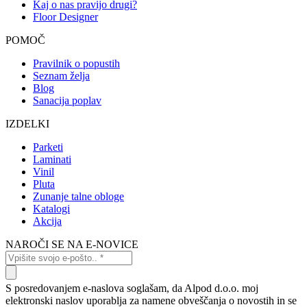
Kaj o nas pravijo drugi?
Floor Designer
POMOČ
Pravilnik o popustih
Seznam želja
Blog
Sanacija poplav
IZDELKI
Parketi
Laminati
Vinil
Pluta
Zunanje talne obloge
Katalogi
Akcija
NAROČI SE NA E-NOVICE
S posredovanjem e-naslova soglašam, da Alpod d.o.o. moj
elektronski naslov uporablja za namene obveščanja o novostih in se