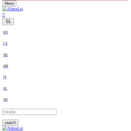
Menu
SL
EN
CS
SK
HR
IT
SL
SR
search