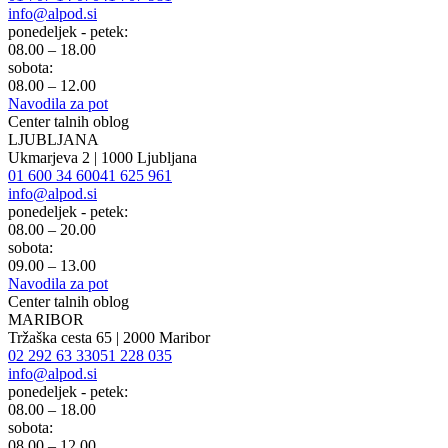
info@alpod.si
ponedeljek - petek:
08.00 – 18.00
sobota:
08.00 – 12.00
Navodila za pot
Center talnih oblog
LJUBLJANA
Ukmarjeva 2 | 1000 Ljubljana
01 600 34 60
041 625 961
info@alpod.si
ponedeljek - petek:
08.00 – 20.00
sobota:
09.00 – 13.00
Navodila za pot
Center talnih oblog
MARIBOR
Tržaška cesta 65 | 2000 Maribor
02 292 63 33
051 228 035
info@alpod.si
ponedeljek - petek:
08.00 – 18.00
sobota:
08.00 – 12.00