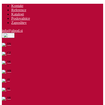
Kontakt
Reference
Katalogi
Poslovalnice
Zaposlitev
info@alpod.si
SL
EN
CZ
SK
HR
IT
SL
SR