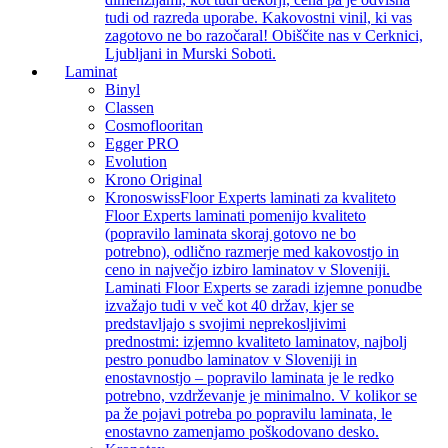
tudi od razreda uporabe. Kakovostni vinil, ki vas
zagotovo ne bo razočaral! Obiščite nas v Cerknici,
Ljubljani in Murski Soboti.
Laminat
Binyl
Classen
Cosmoflooritan
Egger PRO
Evolution
Krono Original
Kronoswiss
Floor Experts laminati za kvaliteto
Floor Experts laminati pomenijo kvaliteto
(popravilo laminata skoraj gotovo ne bo
potrebno), odlično razmerje med kakovostjo in
ceno in največjo izbiro laminatov v Sloveniji.
Laminati Floor Experts se zaradi izjemne ponudbe
izvažajo tudi v več kot 40 držav, kjer se
predstavljajo s svojimi neprekosljivimi
prednostmi: izjemno kvaliteto laminatov, najbolj
pestro ponudbo laminatov v Sloveniji in
enostavnostjo – popravilo laminata je le redko
potrebno, vzdrževanje je minimalno. V kolikor se
pa že pojavi potreba po popravilu laminata, le
enostavno zamenjamo poškodovano desko.