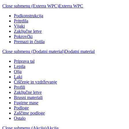
Close submenu (Exterra WPC)
Exterra WPC
Podkonstrukcija
Pritrdila
Vijaki
Zaključne letve
Pokrovčki
Premazi in čistila
Close submenu (Dodatni material)
Dodatni material
Priprava tal
Lepila
Olja
Laki
Čiščenje in vzdrževanje
Profili
Zaključne letve
Brusni materiali
Fugirne mase
Podloge
Zaščitne podloge
Ostalo
Close submenu (Akcija)
Akcija