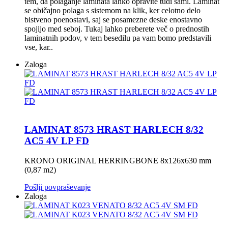
tem, da polaganje laminata lahko opravite tudi sami. Laminat
se običajno polaga s sistemom na klik, ker celotno delo
bistveno poenostavi, saj se posamezne deske enostavno
spojijo med seboj. Tukaj lahko preberete več o prednostih
laminatnih podov, v tem besedilu pa vam bomo predstavili
vse, kar..
Zaloga
LAMINAT 8573 HRAST HARLECH 8/32
AC5 4V LP FD
KRONO ORIGINAL HERRINGBONE 8x126x630 mm
(0,87 m2)
Pošlji povpraševanje
Zaloga