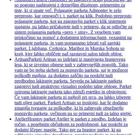
so pogosto nadgrajeni z drznejšim dizajnom, primernim za
tiste, ki si upate več. Polaganje parketa Admonter je zelo
preprosto, kar omogoči t. i. parket na klik. Podobno preprosto
polaganje parketa, kot ga zagotavlja parket s klik sistemom
spajanja, pa lahko pričakujete tudi v primeru, da se odločite za
sistem polaganja parketa »pero + utor«. Z veseljem vam
priskočimo na pomoč z dodatnimi informacijami, vezanimi na
polaganje parketa, in vam pomagamo izbrati vaš sanjski
parket. Ljubljana, Cerknica, Maribor in Murska Sobota so
kraji, kjer lahko obiščete naš razstavni salon talnih oblog.
Artisan
Parketi Artisan so izdelani iz masivnega hrastovega
lesa, ki se izvrstno obnese tudi v zahtevnejših pogojih. Tako
vam ne bo treba skrbeti za popravilo parketa, saj je možnost
poškodb majhna, za dodatno zaščito pa poskrbi tudi
predhodno lakiranje parketa. Seveda pa lakiranje parketa
zagotovi tudi atraktivno vizualno podobo talne obloge. Parket
oziroma lakiranje parketa tako združi estetiko in obstojnost.
Če vam lakiranje parketa ni najbolj pri srcu, pa lahko izberete
tudi oljen parket. Parketi Artisan so troslojni, kar še dodatno
zmanjša tveganje za poškodbe, ki bi zahtevale obsežnejše
popravilo parketa, večinom pa so primerni tudi za talno gretje.
Atelier
Hrastov parket Atelier je parket z zgodbo. Izdelan je
ročno, s posebnim občutkom za podrobnosti, kar poskrbi za
dodatni ščepec magije. Tako gre za hrastov parket, ki ga