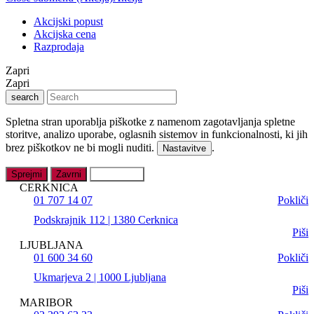
Akcijski popust
Akcijska cena
Razprodaja
Zapri
Zapri
search
Spletna stran uporablja piškotke z namenom zagotavljanja spletne
storitve, analizo uporabe, oglasnih sistemov in funkcionalnosti, ki jih
brez piškotkov ne bi mogli nuditi.
.
Nastavitve
Sprejmi
Zavrni
Nastavitve
CERKNICA
01 707 14 07
Pokliči
Podskrajnik 112 | 1380 Cerknica
Piši
LJUBLJANA
01 600 34 60
Pokliči
Ukmarjeva 2 | 1000 Ljubljana
Piši
MARIBOR