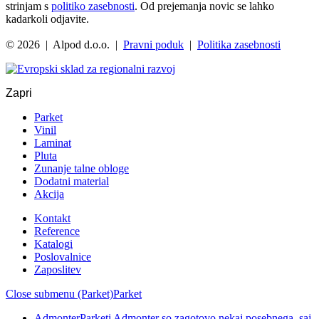
strinjam s
politiko zasebnosti
. Od prejemanja novic se lahko
kadarkoli odjavite.
© 2026 | Alpod d.o.o. |
Pravni poduk
|
Politika zasebnosti
Zapri
Parket
Vinil
Laminat
Pluta
Zunanje talne obloge
Dodatni material
Akcija
Kontakt
Reference
Katalogi
Poslovalnice
Zaposlitev
Close submenu (Parket)
Parket
Admonter
Parketi Admonter so zagotovo nekaj posebnega, saj