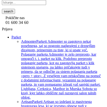
search
Pokličite nas
01 600 34 60
Prijava
Parket
Admonter
Parketi Admonter so zagotovo nekaj
posebnega, saj so pogosto nadgrajeni z drznejšim
dizajnom, primernim za tiste, ki si upate več.
Polaganje parketa Admonter je zelo preprosto, kar
omogoči t. i. parket na klik. Podobno preprosto
polaganje parketa, kot ga zagotavlja parket s klik
sistemom spajanja, pa lahko pričakujete tudi v
primeru, da se odločite za sistem polaganja parketa
»pero + utor«. Z veseljem vam priskočimo na pomoč
z dodatnimi informacijami, vezanimi na polaganje
parketa, in vam pomagamo izbrati vaš sanjski parket.
Ljubljana, Cerknica, Maribor in Murska Sobota so
kraji, kjer lahko obiščete naš razstavni salon talnih
oblog.
Artisan
Parketi Artisan so izdelani iz masivnega
hrastovega lesa, ki se izvrstno obnese tudi v