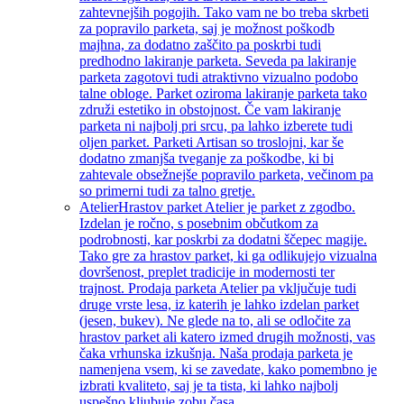
zahtevnejših pogojih. Tako vam ne bo treba skrbeti
za popravilo parketa, saj je možnost poškodb
majhna, za dodatno zaščito pa poskrbi tudi
predhodno lakiranje parketa. Seveda pa lakiranje
parketa zagotovi tudi atraktivno vizualno podobo
talne obloge. Parket oziroma lakiranje parketa tako
združi estetiko in obstojnost. Če vam lakiranje
parketa ni najbolj pri srcu, pa lahko izberete tudi
oljen parket. Parketi Artisan so troslojni, kar še
dodatno zmanjša tveganje za poškodbe, ki bi
zahtevale obsežnejše popravilo parketa, večinom pa
so primerni tudi za talno gretje.
Atelier
Hrastov parket Atelier je parket z zgodbo.
Izdelan je ročno, s posebnim občutkom za
podrobnosti, kar poskrbi za dodatni ščepec magije.
Tako gre za hrastov parket, ki ga odlikujejo vizualna
dovršenost, preplet tradicije in modernosti ter
trajnost. Prodaja parketa Atelier pa vključuje tudi
druge vrste lesa, iz katerih je lahko izdelan parket
(jesen, bukev). Ne glede na to, ali se odločite za
hrastov parket ali katero izmed drugih možnosti, vas
čaka vrhunska izkušnja. Naša prodaja parketa je
namenjena vsem, ki se zavedate, kako pomembno je
izbrati kvaliteto, saj je ta tista, ki lahko najbolj
uspešno kljubuje zobu časa.