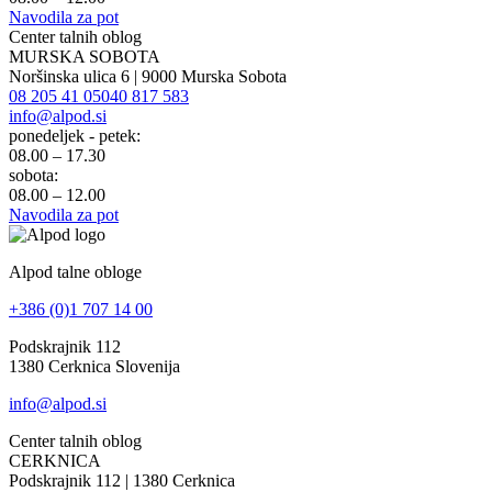
Navodila za pot
Center talnih oblog
MURSKA SOBOTA
Noršinska ulica 6 | 9000 Murska Sobota
08 205 41 05
040 817 583
info@alpod.si
ponedeljek - petek:
08.00 – 17.30
sobota:
08.00 – 12.00
Navodila za pot
Alpod talne obloge
+386 (0)1 707 14 00
Podskrajnik 112
1380 Cerknica Slovenija
info@alpod.si
Center talnih oblog
CERKNICA
Podskrajnik 112 | 1380 Cerknica