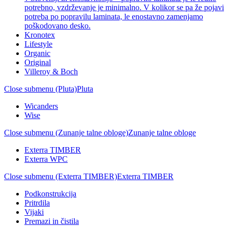
potrebno, vzdrževanje je minimalno. V kolikor se pa že pojavi
potreba po popravilu laminata, le enostavno zamenjamo
poškodovano desko.
Kronotex
Lifestyle
Organic
Original
Villeroy & Boch
Close submenu (Pluta)
Pluta
Wicanders
Wise
Close submenu (Zunanje talne obloge)
Zunanje talne obloge
Exterra TIMBER
Exterra WPC
Close submenu (Exterra TIMBER)
Exterra TIMBER
Podkonstrukcija
Pritrdila
Vijaki
Premazi in čistila