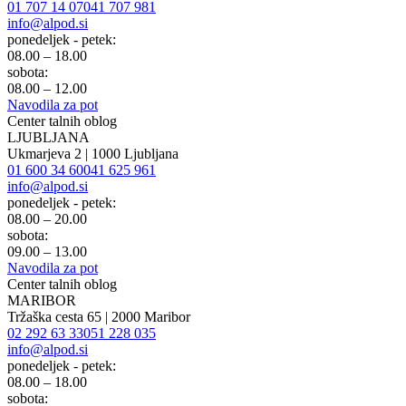
01 707 14 07
041 707 981
info@alpod.si
ponedeljek - petek:
08.00 – 18.00
sobota:
08.00 – 12.00
Navodila za pot
Center talnih oblog
LJUBLJANA
Ukmarjeva 2 | 1000 Ljubljana
01 600 34 60
041 625 961
info@alpod.si
ponedeljek - petek:
08.00 – 20.00
sobota:
09.00 – 13.00
Navodila za pot
Center talnih oblog
MARIBOR
Tržaška cesta 65 | 2000 Maribor
02 292 63 33
051 228 035
info@alpod.si
ponedeljek - petek:
08.00 – 18.00
sobota: