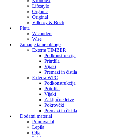
Kronotex
Lifestyle
Organic
Original
Villeroy & Boch
Pluta
Wicanders
Wise
Zunanje talne obloge
Exterra TIMBER
Podkonstrukcija
Pritrdila
Vijaki
Premazi in čistila
Exterra WPC
Podkonstrukcija
Pritrdila
Vijaki
Zaključne letve
Pokrovčki
Premazi in čistila
Dodatni material
Priprava tal
Lepila
Olja