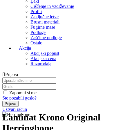
Laki
Čiščenje in vzdrževanje
Profili
Zaključne letve
Brusni materiali
Fugirne mase
Podloge
Zaščitne podloge
Ostalo
Akcija
Akcijski popust
Akcijska cena
Razprodaja
Prijava
Zapomni si me
Ste pozabili geslo?
Ustvari račun
Laminat Krono Original
Herringbone