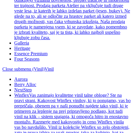
odlikujejo vizualna dovršenost, preplet tradicije in modernosti
ter trajnost. Prodaja parketa Atelier pa vključuje tudi druge
vrste lesa, iz katerih je lahko izdelan parket (jesen, bukev). Ne
glede na to, ali se odločite za hrastov parket ali katero izmed
drugih možnosti, vas čaka vrhunska izkušnja. Naša prodaja
parketa je namenjena vsem, ki se zavedate, kako pomembno
je izbrati kvaliteto, saj je ta tista, ki lahko najbolj uspešno
kljubuje zobu časa.
Galleria
Heritage
Essence Premium
Four Seasons
Close submenu (Vinil)
Vinil
Aurora
Berry Alloc
NextStep
Winflex
Vas zanimajo kvalitetne vinil talne obloge? Ste na
pravi strani. Kakovost Winflex vinilov, ki jo ponujamo, vas bo
prepričala, obenem pa v naši ponudbi najdete tako vinil, ki je
primeren za leplenje na prej pripravljeno podlago, kot tudi
vinil na klik – sistem spajanja, ki omogoča hitro in enostavno
montažo. Razmerje med kakovostjo in ceno Winflex vinila
vas bo navdušilo. Vinil iz kolekcije Winflex so zelo obstojeni,
zato je prava izbira za vsak prostor, tako za kuhinjo, kot za