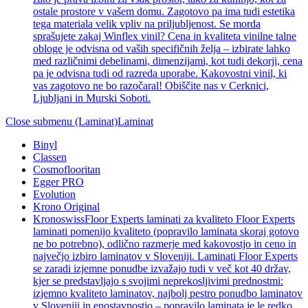
ostale prostore v vašem domu. Zagotovo pa ima tudi estetika
tega materiala velik vpliv na priljubljenost. Se morda
sprašujete zakaj Winflex vinil? Cena in kvaliteta vinilne talne
obloge je odvisna od vaših specifičnih želja – izbirate lahko
med različnimi debelinami, dimenzijami, kot tudi dekorji, cena
pa je odvisna tudi od razreda uporabe. Kakovostni vinil, ki
vas zagotovo ne bo razočaral! Obiščite nas v Cerknici,
Ljubljani in Murski Soboti.
Close submenu (Laminat)
Laminat
Binyl
Classen
Cosmoflooritan
Egger PRO
Evolution
Krono Original
Kronoswiss
Floor Experts laminati za kvaliteto Floor Experts
laminati pomenijo kvaliteto (popravilo laminata skoraj gotovo
ne bo potrebno), odlično razmerje med kakovostjo in ceno in
največjo izbiro laminatov v Sloveniji. Laminati Floor Experts
se zaradi izjemne ponudbe izvažajo tudi v več kot 40 držav,
kjer se predstavljajo s svojimi neprekosljivimi prednostmi:
izjemno kvaliteto laminatov, najbolj pestro ponudbo laminatov
v Sloveniji in enostavnostjo – popravilo laminata je le redko