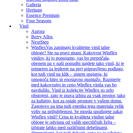
Galleria
Heritage
Essence Premium
Four Seasons
Vinil
Aurora
Berry Alloc
NextStep
Winflex
Vas zanimajo kvalitetne vinil talne
obloge? Ste na pravi strani. Kakovost Winflex
vinilov, ki jo ponujamo, vas bo prepričala,
obenem pa v naši ponudbi najdete tako vinil, ki je
primeren za leplenje na prej pripravljeno podlago,
kot tudi vinil na klik – sistem spajanja, ki
omogoča hitro in enostavno montažo. Razmerje
med kakovostjo in ceno Winflex vinila vas bo
navdušilo. Vinil iz kolekcije Winflex so zelo
obstojeni, zato je prava izbira za vsak prostor, tako
za kuhinjo, kot za ostale prostore v vašem domu.
Zagotovo pa ima tudi estetika tega materiala velik
vpliv na priljubljenost. Se morda sprašujete zakaj
Winflex vinil? Cena in kvaliteta vinilne talne
obloge je odvisna od vaših specifičnih želja –
izbirate lahko med različnimi debelinami,
dimenzijami, kot tudi dekorji, cena pa je odvisna