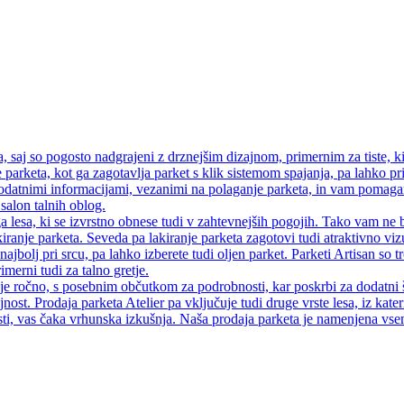
saj so pogosto nadgrajeni z drznejšim dizajnom, primernim za tiste, ki
 parketa, kot ga zagotavlja parket s klik sistemom spajanja, pa lahko pri
atnimi informacijami, vezanimi na polaganje parketa, in vam pomagamo
salon talnih oblog.
a lesa, ki se izvrstno obnese tudi v zahtevnejših pogojih. Tako vam ne 
iranje parketa. Seveda pa lakiranje parketa zagotovi tudi atraktivno vi
najbolj pri srcu, pa lahko izberete tudi oljen parket. Parketi Artisan so
merni tudi za talno gretje.
 je ročno, s posebnim občutkom za podrobnosti, kar poskrbi za dodatni 
jnost. Prodaja parketa Atelier pa vključuje tudi druge vrste lesa, iz kate
ti, vas čaka vrhunska izkušnja. Naša prodaja parketa je namenjena vsem, 