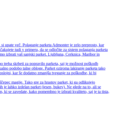
 si upate več. Polaganje parketa Admonter je zelo preprosto, kar
čakujete tudi v primeru, da se odločite za sistem polaganja parketa
 izbrati vaš sanjski parket. Ljubljana, Cerknica, Maribor in
bo treba skrbeti za popravilo parketa, saj je možnost poškodb
zualno podobo talne obloge. Parket oziroma lakiranje parketa tako
 troslojni, kar še dodatno zmanjša tveganje za poškodbe, ki bi
ščepec magije. Tako gre za hrastov parket, ki ga odlikujejo
rih je lahko izdelan parket (jesen, bukev). Ne glede na to, ali se
ki se zavedate, kako pomembno je izbrati kvaliteto, saj je ta tista,