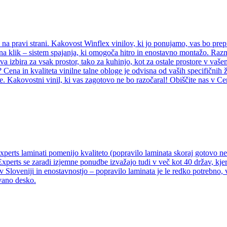
e na pravi strani. Kakovost Winflex vinilov, ki jo ponujamo, vas bo prep
il na klik – sistem spajanja, ki omogoča hitro in enostavno montažo. Ra
rava izbira za vsak prostor, tako za kuhinjo, kot za ostale prostore v va
? Cena in kvaliteta vinilne talne obloge je odvisna od vaših specifičnih 
e. Kakovostni vinil, ki vas zagotovo ne bo razočaral! Obiščite nas v Ce
Experts laminati pomenijo kvaliteto (popravilo laminata skoraj gotovo 
Experts se zaradi izjemne ponudbe izvažajo tudi v več kot 40 držav, kjer
v Sloveniji in enostavnostjo – popravilo laminata je le redko potrebno,
vano desko.