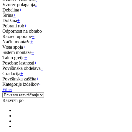
Vzorec polaganja
-
Debelina
+
Širina
+
Dolžina
+
Pobrani rob
+
Odpornost na obrabo
+
Razred uporabe
+
Način montaže
+
Vrsta spoja
+
Sistem montaže
+
Talno gretje
+
Posebne lastnosti
+
Površinska obdelava
+
Gradacija
+
Površinska zaščita
+
Kategorije izdelkov
-
Filter
Razvrsti po