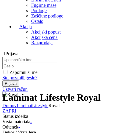
Fugirne mase
Podloge
Zaščitne podloge
Ostalo
Akcija
Akcijski popust
Akcijska cena
Razprodaja
Prijava
Zapomni si me
Ste pozabili geslo?
Ustvari račun
Laminat Lifestyle Royal
Domov
Laminat
Lifestyle
Royal
ZAPRI
Status izdelka
Vrsta materiala
-
Odtenek
-
Dekor / Vrsta lesa
-