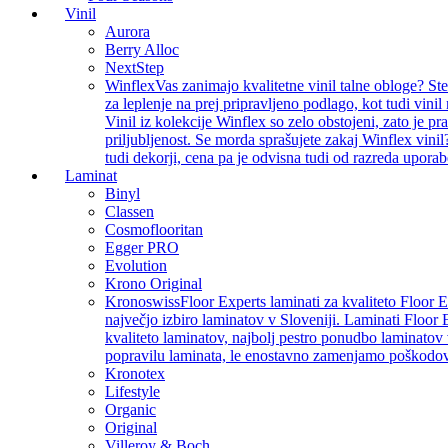
Vinil
Aurora
Berry Alloc
NextStep
Winflex
Vas zanimajo kvalitetne vinil talne obloge? St
za leplenje na prej pripravljeno podlago, kot tudi vin
Vinil iz kolekcije Winflex so zelo obstojeni, zato je p
priljubljenost. Se morda sprašujete zakaj Winflex vinil
tudi dekorji, cena pa je odvisna tudi od razreda uporab
Laminat
Binyl
Classen
Cosmoflooritan
Egger PRO
Evolution
Krono Original
Kronoswiss
Floor Experts laminati za kvaliteto Floor 
največjo izbiro laminatov v Sloveniji. Laminati Floor 
kvaliteto laminatov, najbolj pestro ponudbo laminatov 
popravilu laminata, le enostavno zamenjamo poškodo
Kronotex
Lifestyle
Organic
Original
Villeroy & Boch