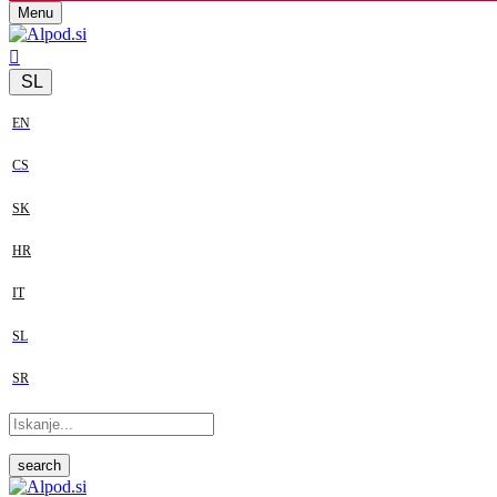
Menu
SL
EN
CS
SK
HR
IT
SL
SR
search