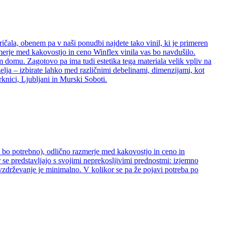
ričala, obenem pa v naši ponudbi najdete tako vinil, ki je primeren
zmerje med kakovostjo in ceno Winflex vinila vas bo navdušilo.
šem domu. Zagotovo pa ima tudi estetika tega materiala velik vpliv na
želja – izbirate lahko med različnimi debelinami, dimenzijami, kot
rknici, Ljubljani in Murski Soboti.
ne bo potrebno), odlično razmerje med kakovostjo in ceno in
 se predstavljajo s svojimi neprekosljivimi prednostmi: izjemno
 vzdrževanje je minimalno. V kolikor se pa že pojavi potreba po