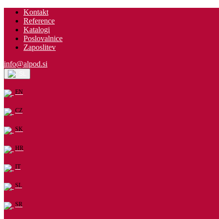
Kontakt
Reference
Katalogi
Poslovalnice
Zaposlitev
info@alpod.si
SL
EN
CZ
SK
HR
IT
SL
SR