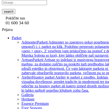
search
Pokličite nas
01 600 34 60
Prijava
Parket
Admonter
Parketi Admonter so zagotovo nekaj posebnega, 
omogoči t. i. parket na klik. Podobno preprosto polaganje
»pero + utor«. Z veseljem vam priskočimo na pomoč z dod
Murska Sobota so kraji, kjer lahko obiščete naš razstavni 
Artisan
Parketi Artisan so izdelani iz masivnega hrastoveg
majhna, za dodatno zaščito pa poskrbi tudi predhodno lak
združi estetiko in obstojnost. Če vam lakiranje parketa ni 
zahtevale obsežnejše popravilo parketa, večinom pa so pri
Atelier
Hrastov parket Atelier je parket z zgodbo. Izdelan
vizualna dovršenost, preplet tradicije in modernosti ter tra
odločite za hrastov parket ali katero izmed drugih možnos
ki lahko najbolj uspešno kljubuje zobu časa.
Galleria
Heritage
Essence Premium
Four Seasons