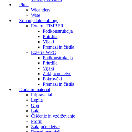
Pluta
Wicanders
Wise
Zunanje talne obloge
Exterra TIMBER
Podkonstrukcija
Pritrdila
Vijaki
Premazi in čistila
Exterra WPC
Podkonstrukcija
Pritrdila
Vijaki
Zaključne letve
Pokrovčki
Premazi in čistila
Dodatni material
Priprava tal
Lepila
Olja
Laki
Čiščenje in vzdrževanje
Profili
Zaključne letve
Brusni materiali